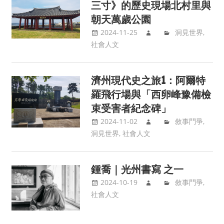
三寸》的歷史現場北村里與
朝天萬歲公園
2024-11-25
洞見世界
,
社會人文
濟州現代史之旅1：阿爾特
羅飛行場與「西卵峰豫備檢
束受害者紀念碑」
2024-11-02
敘事鬥爭
,
洞見世界
,
社會人文
鍾喬｜光州書寫 之一
2024-10-19
敘事鬥爭
,
社會人文