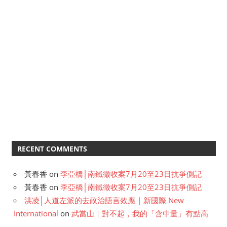
RECENT COMMENTS
黃春香
on
李亞橋│南鐵徵收案7月20至23日抗爭側記
黃春香
on
李亞橋│南鐵徵收案7月20至23日抗爭側記
洪凌│人道左派的去政治語言效應 | 新國際 New
International
on
武當山｜對不起，我的「含中量」有點高