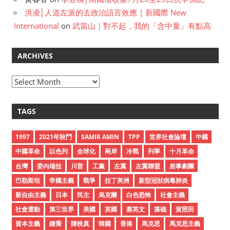
洪凌│人道左派的去政治語言效應 | 新國際 New
International
on
武當山｜對不起，我的「含中量」有點高
ARCHIVES
A
r
c
TAGS
h
i
1997
2021年秋鬥
SAMIR AMIN
TPP
世界社會論壇
中國
v
中國革命
以色列
全球化
兩岸
冷戰
列寧
十月革命
e
台灣
委內瑞拉
川普
工黨
左翼
左翼聯盟
差事劇團
s
巴勒斯坦
帝國主義
戰爭
拉丁美洲
新型冠狀病毒肺炎
新自由主義
日本
民主
烏克蘭
白色恐怖
社會主義
社會運動
第三世界
美國
英國
蔡英文
藻礁
賀照田
資本主義
鍾喬
陳映真
韓國
香港
馬克思
馬克思主義