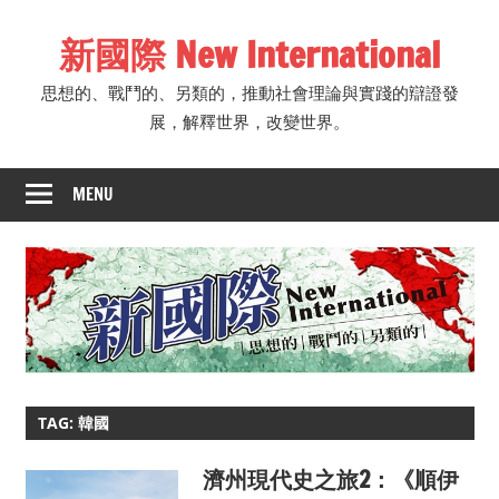
Skip
新國際 New International
to
content
思想的、戰鬥的、另類的，推動社會理論與實踐的辯證發
展，解釋世界，改變世界。
MENU
TAG: 韓國
濟州現代史之旅2：《順伊