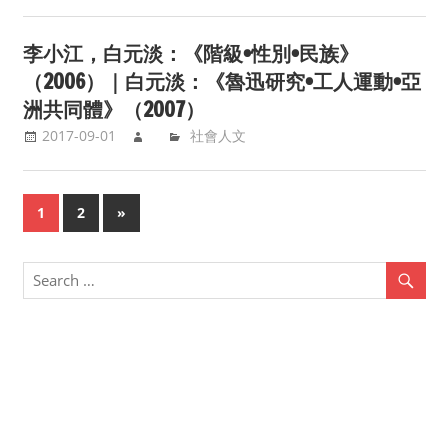
李小江，白元淡：《階級•性別•民族》
（2006）｜白元淡：《魯迅研究•工人運動•亞
洲共同體》（2007）
2017-09-01
社會人文
1
2
Next
»
Posts
Posts
navigation