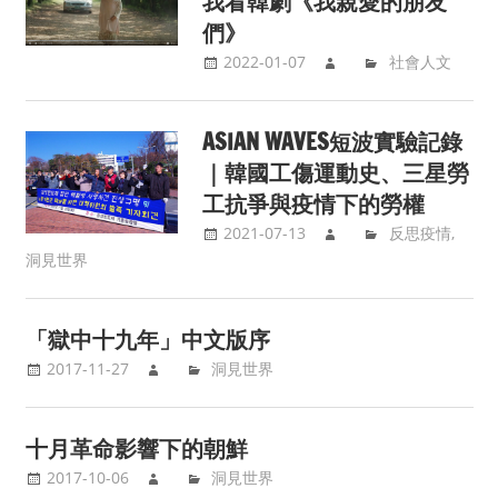
我看韓劇《我親愛的朋友
們》
2022-01-07
社會人文
ASIAN WAVES短波實驗記錄
｜韓國工傷運動史、三星勞
工抗爭與疫情下的勞權
2021-07-13
反思疫情
,
洞見世界
「獄中十九年」中文版序
2017-11-27
洞見世界
十月革命影響下的朝鮮
2017-10-06
洞見世界