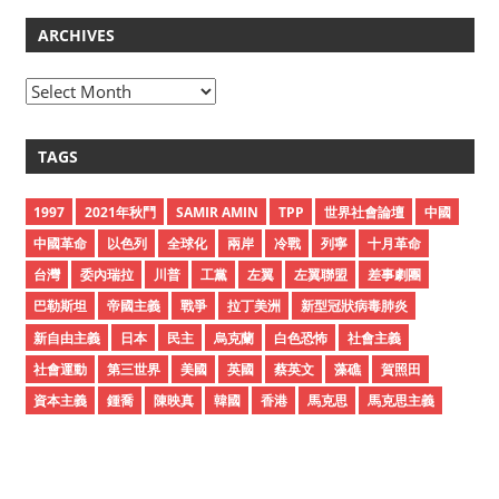
ARCHIVES
A
r
c
TAGS
h
i
1997
2021年秋鬥
SAMIR AMIN
TPP
世界社會論壇
中國
v
中國革命
以色列
全球化
兩岸
冷戰
列寧
十月革命
e
台灣
委內瑞拉
川普
工黨
左翼
左翼聯盟
差事劇團
s
巴勒斯坦
帝國主義
戰爭
拉丁美洲
新型冠狀病毒肺炎
新自由主義
日本
民主
烏克蘭
白色恐怖
社會主義
社會運動
第三世界
美國
英國
蔡英文
藻礁
賀照田
資本主義
鍾喬
陳映真
韓國
香港
馬克思
馬克思主義