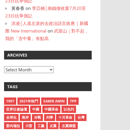
23日抗爭側記
黃春香
on
李亞橋│南鐵徵收案7月20至
23日抗爭側記
洪凌│人道左派的去政治語言效應 | 新國
際 New International
on
武當山｜對不起，
我的「含中量」有點高
ARCHIVES
A
r
c
TAGS
h
i
1997
2021年秋鬥
SAMIR AMIN
TPP
v
世界社會論壇
中國
中國革命
以色列
e
全球化
兩岸
冷戰
列寧
十月革命
台灣
s
委內瑞拉
川普
工黨
左翼
左翼聯盟