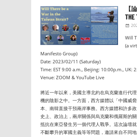
【論
THE 
20
Will 
(a vi
Manifesto Group)
Date: 2023/02/11 (Saturday)
Time: EST 9:00 a.m., Beijing: 10:00p.m., UK: 
Venue: ZOOM & YouTube Live
將近一年以來，美國主導北約在烏克蘭進行代理
機的陰影之中。一方面，西方媒體以「中國威脅
本、南韓直接干預兩岸事務。西方媒體和許多政
史上、政治上，兩岸關係與烏克蘭和俄羅斯的關
抵抗在東亞發生另一個代理人戰爭。這次論壇就
不斷攀升的軍國主義等等問題，邀請來自不同地