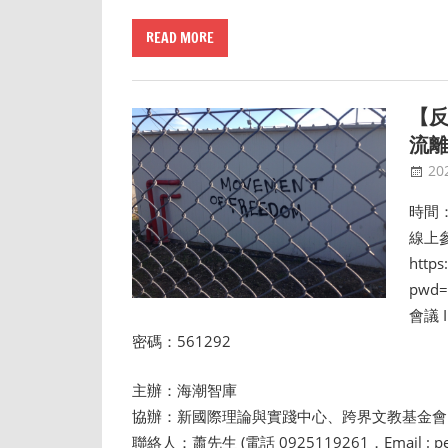
READ MORE
【反
流
20
時間：
線上參
https
pwd=
會議 I
密碼：561292
主辦：海潮智庫
協辦：新國際理論與實踐中心、跨界文教基金會
聯絡人：蕭先生 (電話 0925119261，Email : pea