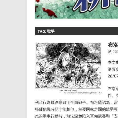
TAG: 戰爭
布洛
20
本文
洛薩
28/
布洛
性。
利己行為最終導致了全面戰爭。布洛薩認為，當
耶佛危機時期非常相似，主要國家之間的競爭可
此的軍事行動時，無法避免陷入軍備競賽和「安