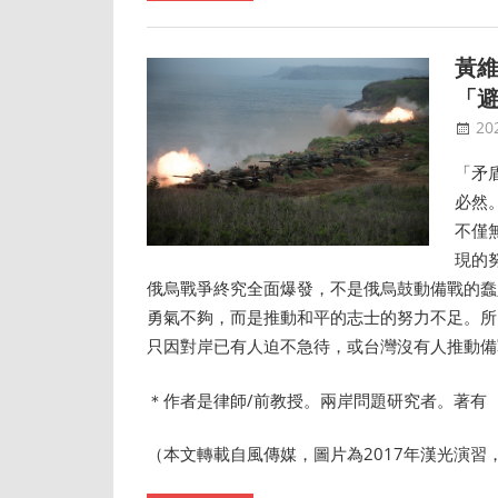
黃維
「
20
「矛
必然
不僅
現的
俄烏戰爭終究全面爆發，不是俄烏鼓動備戰的蠢
勇氣不夠，而是推動和平的志士的努力不足。所
只因對岸已有人迫不急待，或台灣沒有人推動備
＊作者是律師/前教授。兩岸問題研究者。著有 
（本文轉載自風傳媒，圖片為2017年漢光演習