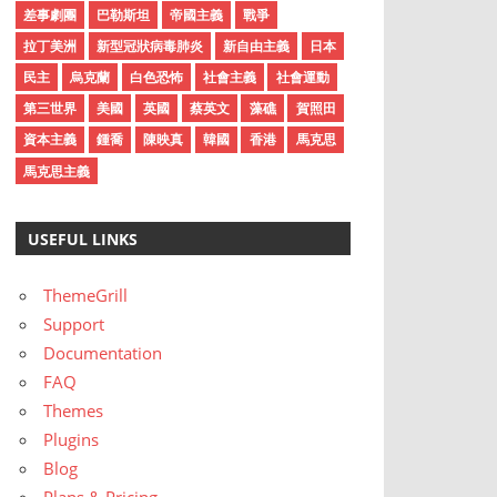
差事劇團
巴勒斯坦
帝國主義
戰爭
拉丁美洲
新型冠狀病毒肺炎
新自由主義
日本
民主
烏克蘭
白色恐怖
社會主義
社會運動
第三世界
美國
英國
蔡英文
藻礁
賀照田
資本主義
鍾喬
陳映真
韓國
香港
馬克思
馬克思主義
USEFUL LINKS
ThemeGrill
Support
Documentation
FAQ
Themes
Plugins
Blog
Plans & Pricing