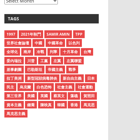
A
r
c
TAGS
h
i
1997
2021年秋鬥
SAMIR AMIN
TPP
v
世界社會論壇
中國
中國革命
以色列
e
全球化
兩岸
冷戰
列寧
十月革命
台灣
s
委內瑞拉
川普
工黨
左翼
左翼聯盟
差事劇團
巴勒斯坦
帝國主義
戰爭
拉丁美洲
新型冠狀病毒肺炎
新自由主義
日本
民主
烏克蘭
白色恐怖
社會主義
社會運動
第三世界
美國
英國
蔡英文
藻礁
賀照田
資本主義
鍾喬
陳映真
韓國
香港
馬克思
馬克思主義