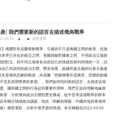
鼎│我們需要新的語言去描述俄烏戰爭
22-03-14
洞見世界
按】俄國對烏克蘭發動戰爭，引爆的不只是兩國之間的衝突，也激
原本早已存在於歐亞之間、美國與敵對國家之間、不同政治立場群
間的對立。持不同立場者各自把自己的情緒投射到同情的一方，試
喚自己所認同的政治主體。歷史地看，超越民族主義的社會主義遺
流失是俄烏悲劇的根源，烏克蘭「把蘇聯看作是痛苦、恐懼的創傷
不安及依戀懷舊的來源」。我們如何找到新的語言，去描述這場
度、國與國之間的行為起到重要作用時，我們又如何理解地緣政
角度，分析俄烏政治主體的歷史構成，從中思考這場戰爭的根本
近年關注情緒政治議題，包括〈和解的障礙：中國內地與香港情
兩部電影，分析中港矛盾的情感。本文轉載自2022-03-06