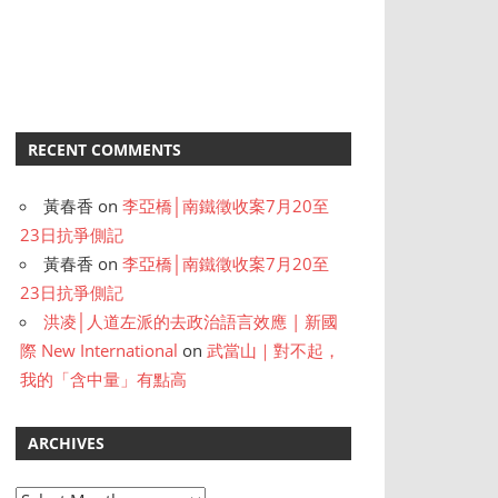
RECENT COMMENTS
黃春香
on
李亞橋│南鐵徵收案7月20至
23日抗爭側記
黃春香
on
李亞橋│南鐵徵收案7月20至
23日抗爭側記
洪凌│人道左派的去政治語言效應 | 新國
際 New International
on
武當山｜對不起，
我的「含中量」有點高
ARCHIVES