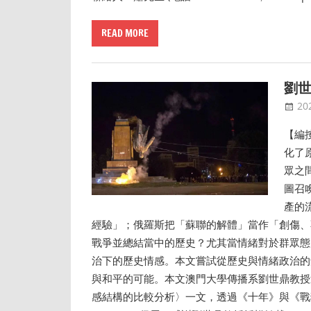
READ MORE
劉世
20
【編
化了
眾之
圖召
產的
經驗」；俄羅斯把「蘇聯的解體」當作「創傷、
戰爭並總結當中的歷史？尤其當情緒對於群眾態
治下的歷史情感。本文嘗試從歷史與情緒政治的
與和平的可能。本文澳門大學傳播系劉世鼎教授
感結構的比較分析〉一文，透過《十年》與《戰狼》