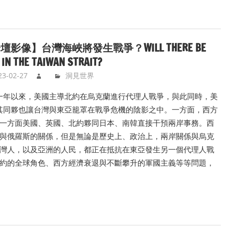
壇影像】台灣海峽將發生戰爭？WILL THERE BE
IN THE TAIWAN STRAIT?
23-02-27
洞見世界
一年以來，美國主導北約在烏克蘭進行代理人戰爭，與此同時，美
其同夥也讓台灣與東亞籠罩在戰爭危機的陰影之中。一方面，西方
一方面美國、英國、北約夥同日本、南韓直接干預兩岸事務。西
與俄羅斯的關係，但是無論是歷史上、政治上，兩岸關係與烏克
灣人，以及亞洲的人民，都正在抵抗在東亞發生另一個代理人戰
約的全球角色、西方經濟衰退與不斷攀升的軍國主義等等問題，