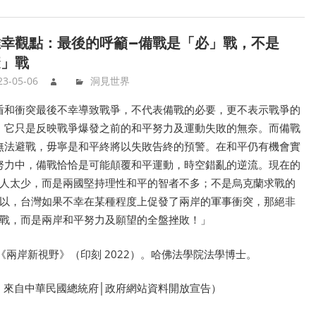
幸觀點：最後的呼籲 — 備戰是「必」戰，不是
避」戰
23-05-06
洞見世界
盾和衝突最後不幸導致戰爭，不代表備戰的必要，更不表示戰爭的
。它只是反映戰爭爆發之前的和平努力及運動失敗的無奈。而備戰
無法避戰，毋寧是和平終將以失敗告終的預警。在和平仍有機會實
努力中，備戰恰恰是可能顛覆和平運動，時空錯亂的逆流。現在的
人太少，而是兩國堅持理性和平的智者不多；不是烏克蘭求戰的
以，台灣如果不幸在某種程度上促發了兩岸的軍事衝突，那絕非
戰，而是兩岸和平努力及願望的全盤挫敗！」
《兩岸新視野》（印刻 2022）。哈佛法學院法學博士。
，來自中華民國總統府│政府網站資料開放宣告）