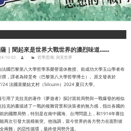
薩｜聞起來是世界大戰世界的濃烈味道……
24-10-02
哲學思潮
,
洞見世界
由法國巴黎第八大學哲學系榮譽退休教授、前成功大學玉山學者布
所撰，譯者為韓旻奇（巴黎第八大學哲學博士）。原文發表於
07/24 法國喜樂姑丈村（Silcuzin）2024 夏日大學。
薩引用了克拉克的著作《夢遊者》探討當前局勢與一戰爆發的相似
克拉克的書描述了一戰的複雜背景和決策者的無力感，指出各國的
前的國際局勢，特別是在南中國海、台灣問題上，和1914年賽拉
能再次引發大規模衝突。他強調，當今世界的各方勢力在面對彼
全兩難」的惡性循環，最終使局勢升溫。