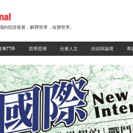
nal
踐的辯證發展，解釋世界，改變世界。
敘事鬥爭
哲學思潮
社會人文
街頭與論壇
專