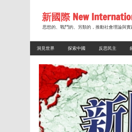
Skip
to
新國際 New Internatio
content
思想的、戰鬥的、另類的，推動社會理論與實
洞見世界
探索中國
反思民主