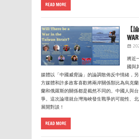
READ MORE
【論
WAR 
20
將近
國與
媒體以「中國威脅論」的論調散佈反中情緒，另
方媒體和許多政客喜歡將兩岸關係類比為烏克蘭
蘭和俄羅斯的關係都是截然不同的。中國人與台
爭。這次論壇就台灣海峽發生戰爭的可能性、北
展開對談！
READ MORE