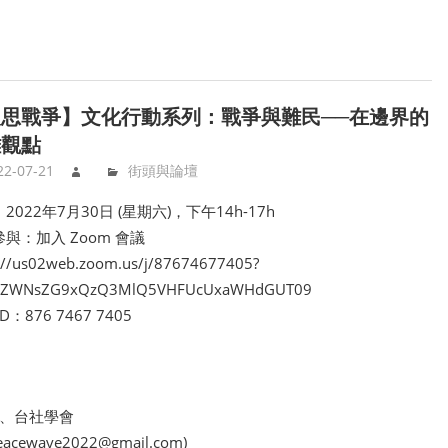
思戰爭】文化行動系列：戰爭與難民──在邊界的
離觀點
22-07-21
街頭與論壇
2022年7月30日 (星期六)，下午14h-17h
與：加入 Zoom 會議
://us02web.zoom.us/j/87674677405?
ZWNsZG9xQzQ3MlQ5VHFUcUxaWHdGUT09
D：876 7467 7405
、台社學會
cewave2022@gmail.com)