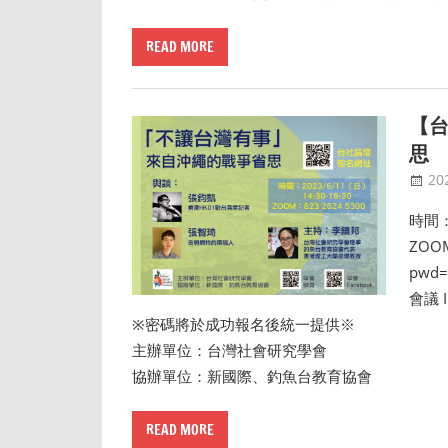
READ MORE
【
思
20
時間：
ZOOM
pwd=
會議 I
※密碼將於成功報名後統一提供※
主辦單位：台灣社會研究學會
協辦單位：新國際、釣魚台教育協會
READ MORE