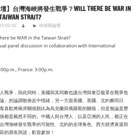
壇】台灣海峽將發生戰爭？WILL THERE BE WAR IN
TAIWAN STRAIT?
23-02-02
街頭與論壇
There be WAR in the Taiwan Strait?
rtual panel discussion in collaboration with International
2:00p.m., France: 3:00p.m.
人戰爭，與此同時，美國與其同夥也讓台灣與東亞籠罩在戰爭危
論」的論調散佈反中情緒，另一方面美國、英國、北約夥同日
客喜歡將兩岸關係類比為烏克蘭與俄羅斯的關係，但是無論是歷
係都是截然不同的。中國人與台灣人，以及亞洲的人民，都正在
台灣海峽發生戰爭的可能性、北約的全球角色、西方經濟衰退與
區的朋友與談，歡迎參加！