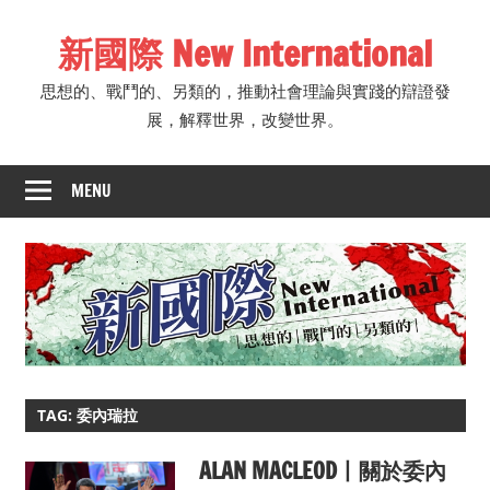
Skip
新國際 New International
to
content
思想的、戰鬥的、另類的，推動社會理論與實踐的辯證發
展，解釋世界，改變世界。
MENU
TAG: 委內瑞拉
ALAN MACLEOD丨關於委內