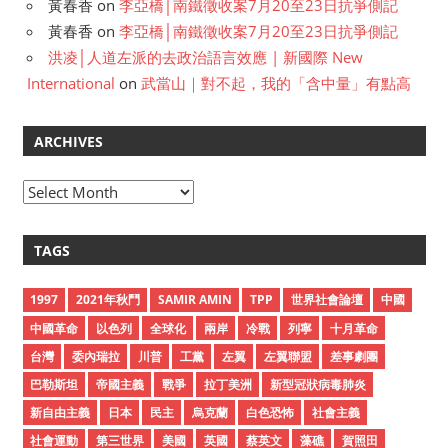
黃春香
on
李亞橋│南鐵徵收案7月20至23日抗爭側記
黃春香
on
李亞橋│南鐵徵收案7月20至23日抗爭側記
洪凌│人道左派的去政治語言效應 | 新國際 New
International
on
武當山｜對不起，我的「含中量」有點高
ARCHIVES
A
r
c
TAGS
h
i
1997
2021年秋鬥
SAMIR AMIN
TPP
世界社會論壇
中國
v
中國革命
以色列
全球化
兩岸
冷戰
列寧
十月革命
e
台灣
委內瑞拉
川普
工黨
左翼
左翼聯盟
差事劇團
s
巴勒斯坦
帝國主義
戰爭
拉丁美洲
新型冠狀病毒肺炎
新自由主義
日本
民主
烏克蘭
白色恐怖
社會主義
社會運動
第三世界
美國
英國
蔡英文
藻礁
賀照田