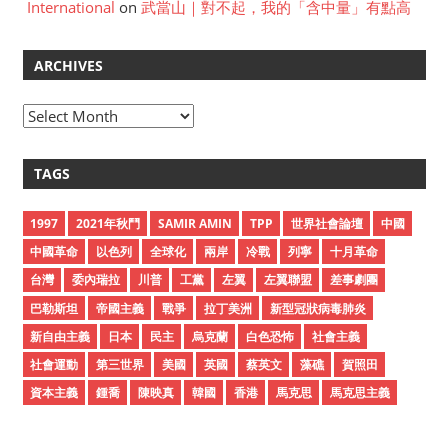
International
on
武當山｜對不起，我的「含中量」有點高
ARCHIVES
A
r
c
TAGS
h
i
1997
2021年秋鬥
SAMIR AMIN
TPP
世界社會論壇
中國
v
中國革命
以色列
全球化
兩岸
冷戰
列寧
十月革命
e
台灣
委內瑞拉
川普
工黨
左翼
左翼聯盟
差事劇團
s
巴勒斯坦
帝國主義
戰爭
拉丁美洲
新型冠狀病毒肺炎
新自由主義
日本
民主
烏克蘭
白色恐怖
社會主義
社會運動
第三世界
美國
英國
蔡英文
藻礁
賀照田
資本主義
鍾喬
陳映真
韓國
香港
馬克思
馬克思主義