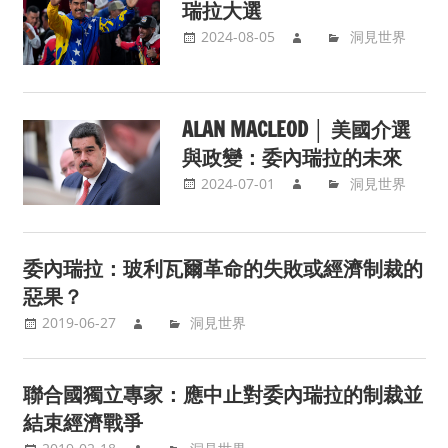
瑞拉大選
2024-08-05
洞見世界
ALAN MACLEOD │ 美國介選
與政變：委內瑞拉的未來
2024-07-01
洞見世界
委內瑞拉：玻利瓦爾革命的失敗或經濟制裁的
惡果？
2019-06-27
洞見世界
聯合國獨立專家：應中止對委內瑞拉的制裁並
結束經濟戰爭