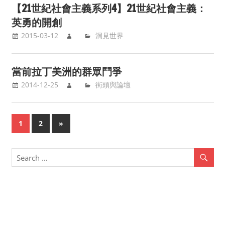
【21世紀社會主義系列4】21世紀社會主義：
英勇的開創
2015-03-12
洞見世界
當前拉丁美洲的群眾鬥爭
2014-12-25
街頭與論壇
1
2
Next
»
Posts
Posts
navigation