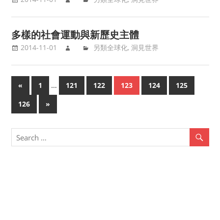
多樣的社會運動與新歷史主體
2014-11-01
另類全球化
,
洞見世界
…
«
Previous
1
121
122
123
124
125
Posts
Posts
126
Next
»
navigation
Posts