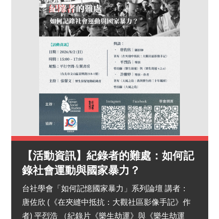
【活動資訊】紀錄者的難處：如何記
錄社會運動與國家暴力？
台社學會「如何記憶國家暴力」系列論壇 講者：
唐佐欣 (《在夾縫中抵抗：大觀社區影像手記》作
者) 平烈浩 （紀錄片《樂生劫運》與《樂生劫運