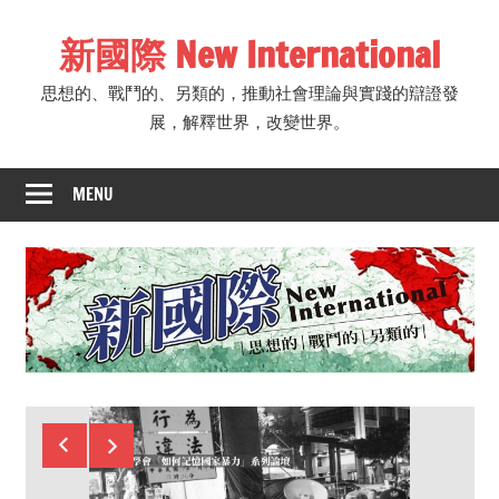
Skip
新國際 New International
to
content
思想的、戰鬥的、另類的，推動社會理論與實踐的辯證發
展，解釋世界，改變世界。
MENU