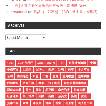
洪凌│人道左派的去政治語言效應 | 新國際 New
International
on
武當山｜對不起，我的「含中量」有點高
ARCHIVES
A
r
c
TAGS
h
i
1997
2021年秋鬥
SAMIR AMIN
TPP
世界社會論壇
中國
v
中國革命
以色列
全球化
兩岸
冷戰
列寧
十月革命
e
台灣
委內瑞拉
川普
工黨
左翼
左翼聯盟
差事劇團
s
巴勒斯坦
帝國主義
戰爭
拉丁美洲
新型冠狀病毒肺炎
新自由主義
日本
民主
烏克蘭
白色恐怖
社會主義
社會運動
第三世界
美國
英國
蔡英文
藻礁
賀照田
資本主義
鍾喬
陳映真
韓國
香港
馬克思
馬克思主義