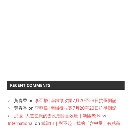
RECENT COMMENTS
黃春香
on
李亞橋│南鐵徵收案7月20至23日抗爭側記
黃春香
on
李亞橋│南鐵徵收案7月20至23日抗爭側記
洪凌│人道左派的去政治語言效應 | 新國際 New
International
on
武當山｜對不起，我的「含中量」有點高