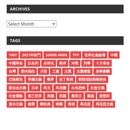
ARCHIVES
A
r
c
TAGS
h
i
1997
2021年秋鬥
SAMIR AMIN
TPP
世界社會論壇
中國
v
中國革命
以色列
全球化
兩岸
冷戰
列寧
十月革命
e
台灣
委內瑞拉
川普
工黨
左翼
左翼聯盟
差事劇團
s
巴勒斯坦
帝國主義
戰爭
拉丁美洲
新型冠狀病毒肺炎
新自由主義
日本
民主
烏克蘭
白色恐怖
社會主義
社會運動
第三世界
美國
英國
蔡英文
藻礁
賀照田
資本主義
鍾喬
陳映真
韓國
香港
馬克思
馬克思主義