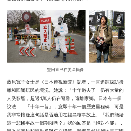
豐田直巳在災區攝像
藍原寬子女士是《日本透視新聞》記者，一直追踪採訪撤
離和回鄉居民的境況。她說：「十年過去了，仍有大量的
人受影響，超過4萬人仍在避難，遠離家鄉。日本有一個
說法——『十年一昔』，意即十年一個歷史里程碑，可是
我非常懷疑這句話是否適用在福島核事故上。『我們能給
這一悲慘事故一個期限嗎？』我的回答是『絕對不能』，