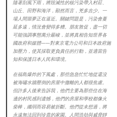
隨著刮風下雨，將毀滅性的核污染帶入村莊、
山丘、田野和海洋，顯然而言，兇多吉少。一
場人間噩夢正在逼近。關鍵問題是，污染會蔓
延多遠，情況會變得多糟。朋友敦促，盡一切
可能強調事態萬分嚴峻，並將真相告知世界各
國政府和媒體——對東京電力公司和日本政府施
加壓力，使其採取更負責任的行動，並適當告
知和保護日本人民和環境。
在福島爆炸的下風處，那些急急忙忙地從還沒
被海嘯水牆壓倒的房屋中撤離的人都很焦慮。
但許多人後來告訴我，他們主要為那些住在海
邊的村民感到遺憾，他們的房屋和學校都像火
柴棒，纖弱而容易被折斷。他們從未想過，將
永遠無法回到珍貴的家園。人間浩劫與威脅靜