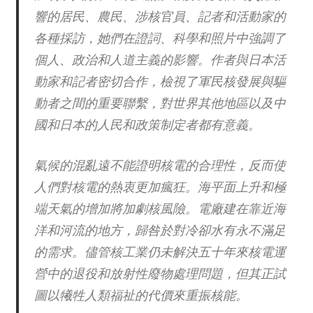
響的居民、農民、涉核官員、記者和活動家的
各種採訪，她們在證詞、科學和照片中強調了
個人、政治和人道主義的影響。作者與日本活
動家和記者密切合作，檢視了軍民核發展與驅
動者之間的重要聯繫，對世界其他地區以及中
國和日本的人民和政策制定者都有意義。
氣候的混亂遠不能證明核電的合理性，反而使
人們對核電的熱衷更加瘋狂。海平面上升和極
端天氣的增加將加劇核風險。電廠建在靠近海
洋和河流的地方，歸咎於對冷卻水有永不滿足
的需求。儘管核工業仍未解決五十年來核電運
營中的退役和放射性廢物處理問題，但其正試
圖以犧牲人類福祉的代價來重振核能。