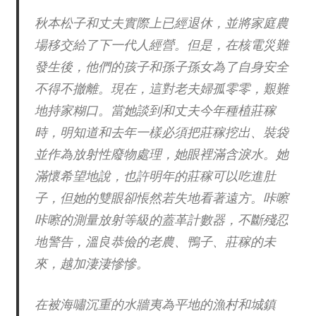
秋本松子和丈夫實際上已經退休，並將家庭農
場移交給了下一代人經營。但是，在核電災難
發生後，他們的孩子和孫子孫女為了自身安全
不得不撤離。現在，這對老夫婦孤零零，艱難
地持家糊口。當她談到和丈夫今年種植莊稼
時，明知道和去年一樣必須把莊稼挖出、裝袋
並作為放射性廢物處理，她眼裡滿含淚水。她
滿懷希望地說，也許明年的莊稼可以吃進肚
子，但她的雙眼卻悵然若失地看著遠方。咔嚓
咔嚓的測量放射等級的蓋革計數器，不斷殘忍
地警告，溫良恭儉的老農、鴨子、莊稼的未
來，越加淒淒慘慘。
在被海嘯沉重的水牆夷為平地的漁村和城鎮