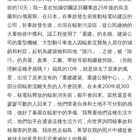
前的10天，我一直在拍攝切爾諾貝爾事故25年後的烏克
蘭和白俄羅斯。在日本，在事故發生前推動核電站建設的
公司，於事故發生後，出現在輻射污染區，從公民繳納的
大量稅收中獲利。該工程使用了『重建』的名稱。建築公
司的重型機械、大型翻斗車進入因輻射災難無人居住的城
鎮和村莊，起初為建築物和田地『除污』，之後，被『除
污』的房屋、倉庫、工廠、學校等卻相繼被拆除。（你能
理解這種矛盾嗎？）福島的10年，就是抹去了原來的風
景，出現了原來沒有的『重建建築、重建公關中心』。大
部分因輻射流離失所的人不會回來。在未來200年或300
年，核電站釋放的輻射消失前，都不會回來。當然還是有
寥寥可數的人回來了，他們懷著自身和土地不可分割的感
情，做好了暴露在輻射中的準備。我尊重他們這種生活方
式，他們似乎在通過這種生活方式，向世界詢問核事故和
核傷害的意義。我依然去福島，希望在我的照片中捕捉會
被抹去的風景和不可磨滅的人的尊嚴。」