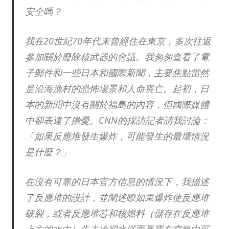
安全嗎？
我在20世紀70年代末曾經住在東京，多次往返
參加關於廢除核武器的會議。我匆匆查看了電
子郵件和一些日本和國際新聞，主要焦點當然
是沿海漁村的恐怖場景和人命喪亡。起初，日
本的新聞中沒有關於福島的內容，但國際媒體
中卻表達了擔憂。CNN的採訪記者請我討論：
「如果反應堆發生爆炸，可能發生的最壞情況
是什麼？」
在沒有可靠的日本官方信息的情況下，我描述
了反應堆的設計，並闡述瞭如果爆炸使反應堆
破裂，或者反應堆芯和核燃料（儲存在反應堆
上方的水中）失去冷卻水浴而暴露在空氣中可