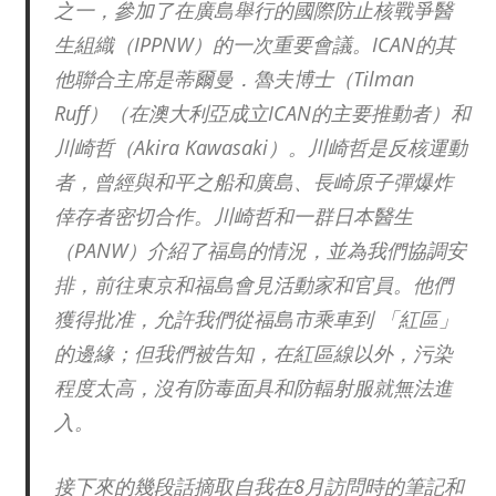
之一，參加了在廣島舉行的國際防止核戰爭醫
生組織（IPPNW）的一次重要會議。ICAN的其
他聯合主席是蒂爾曼．魯夫博士（Tilman
Ruff）（在澳大利亞成立ICAN的主要推動者）和
川崎哲（Akira Kawasaki）。川崎哲是反核運動
者，曾經與和平之船和廣島、長崎原子彈爆炸
倖存者密切合作。川崎哲和一群日本醫生
（PANW）介紹了福島的情況，並為我們協調安
排，前往東京和福島會見活動家和官員。他們
獲得批准，允許我們從福島市乘車到 「紅區」
的邊緣；但我們被告知，在紅區線以外，污染
程度太高，沒有防毒面具和防輻射服就無法進
入。
接下來的幾段話摘取自我在8月訪問時的筆記和