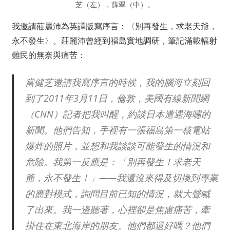
芝（左），薛翠（中）。
我邀請莊麗沛為英譯版寫序言：〈別再發生，求老天爺，
永不發生〉。莊麗沛曾經到福島實地調研，筆記滿載輻射
難民的無奈與痛苦：
當健芝邀請我寫序言的時候，我的腦海立刻回
到了2011年3月11日，倫敦，美國有線新聞網
（CNN）記者把我叫醒，約談日本遭遇海嘯的
新聞。他們告知，手裡有一張福島第一核電站
爆炸的照片，並想和我談談可能發生的情況和
危險。我第一反應是：「別再發生！求老天
爺，永不發生！」——我還沒來得及切換到專業
的應對模式，詢問目前已知的情況，就大聲喊
了出來。我一邊聽著，心裡卻是焦慮痛苦，牽
掛住在東北海岸的朋友。他們都還好嗎？他們