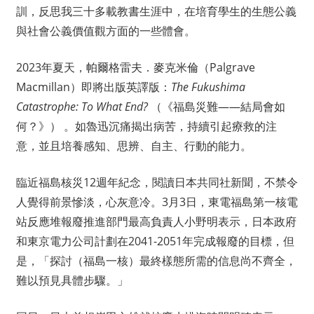
訓，反思我三十多載教書生涯中，在培育學生的生態公義
與社會公義價值觀方面的一些體會。
2023年夏天，帕爾格雷夫．麥克米倫（Palgrave
Macmillan）即將出版英譯版：
The Fukushima
Catastrophe: To What End?
（《福島災難——結局會如
何？》） 。如魯迅沉痛揭出病苦，持續引起療救的注
意，並且培養感知、思辨、自主、行動的能力。
臨近福島核災12週年紀念，閱讀日本共同社新聞，不禁令
人覺得前景慘淡，心灰意冷。3月3日，東電福島第一核電
站反應堆報廢推進部門最高負責人小野明表示，日本政府
和東京電力公司計劃在2041-2051年完成報廢的目標，但
是，「探討（福島一核）最終樣態所需的信息尚不齊全，
難以預見具體步驟。」