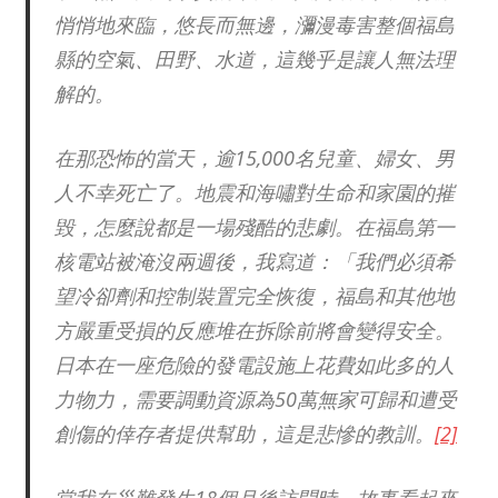
悄悄地來臨，悠長而無邊，瀰漫毒害整個福島
縣的空氣、田野、水道，這幾乎是讓人無法理
解的。
在那恐怖的當天，逾15,000名兒童、婦女、男
人不幸死亡了。地震和海嘯對生命和家園的摧
毀，怎麼說都是一場殘酷的悲劇。在福島第一
核電站被淹沒兩週後，我寫道：「我們必須希
望冷卻劑和控制裝置完全恢復，福島和其他地
方嚴重受損的反應堆在拆除前將會變得安全。
日本在一座危險的發電設施上花費如此多的人
力物力，需要調動資源為50萬無家可歸和遭受
創傷的倖存者提供幫助，這是悲慘的教訓。
[2]
當我在災難發生18個月後訪問時，故事看起來