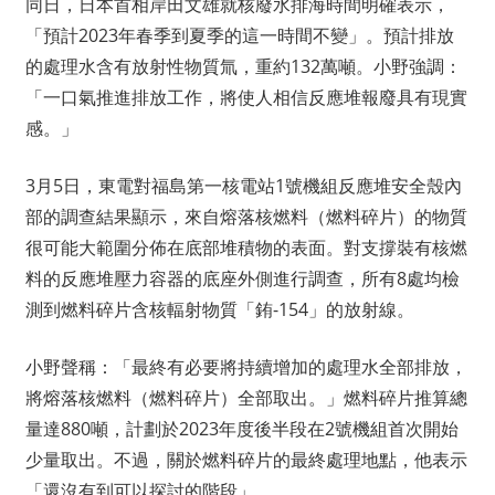
同日，日本首相岸田文雄就核廢水排海時間明確表示，
「預計2023年春季到夏季的這一時間不變」。預計排放
的處理水含有放射性物質氚，重約132萬噸。小野強調：
「一口氣推進排放工作，將使人相信反應堆報廢具有現實
感。」
3月5日，東電對福島第一核電站1號機組反應堆安全殼內
部的調查結果顯示，來自熔落核燃料（燃料碎片）的物質
很可能大範圍分佈在底部堆積物的表面。對支撐裝有核燃
料的反應堆壓力容器的底座外側進行調查，所有8處均檢
測到燃料碎片含核輻射物質「銪-154」的放射線。
小野聲稱：「最終有必要將持續增加的處理水全部排放，
將熔落核燃料（燃料碎片）全部取出。」燃料碎片推算總
量達880噸，計劃於2023年度後半段在2號機組首次開始
少量取出。不過，關於燃料碎片的最終處理地點，他表示
「還沒有到可以探討的階段」。