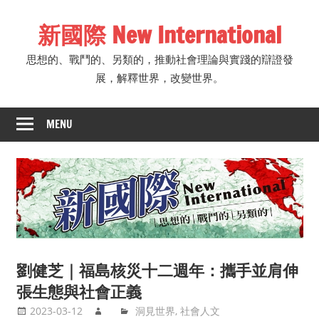
Skip
新國際 New International
to
content
思想的、戰鬥的、另類的，推動社會理論與實踐的辯證發
展，解釋世界，改變世界。
MENU
劉健芝｜福島核災十二週年：攜手並肩伸
張生態與社會正義
2023-03-12
洞見世界
,
社會人文