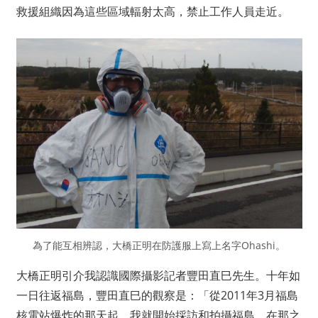
救援組織因為這些區域輻射太高，禁止工作人員走近。
為了能互相辨認，大橋正明在防護服上寫上名字Ohashi。
大橋正明引介我認識國際攝影記者豐田直巳先生。十年如
一日往返福島，豐田直巳的觀察是：「從2011年3月福島
核電站爆炸的那天起，我就開始採訪和拍攝福島。在那之