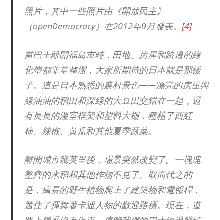
照片，其中一些照片由《開放民主》
（openDemocracy）在2012年9月發表。
[4]
當巴士離開福島市時，田地、房屋和路邊的綠
化帶都非常整潔，大家所期待的日本就是那樣
子。這是日本熟悉的農村景色——漂亮的房屋與
綠油油的稻田和深綠的大豆田交錯在一起，還
有長長的溫室框架和塑料大棚，種植了西紅
柿、辣椒、黃瓜和其他夏季蔬菜。
離開城市幾英里後，場景突然改變了。一塊塊
整齊的水稻和其他作物不見了。取而代之的
是，瘋長的野生植物爬上了建築物和電報桿，
遮住了揮舞著卡通人物的歡迎路標。現在，道
路上幾乎沒有汽車，儘管我們的巴士經過幾輛