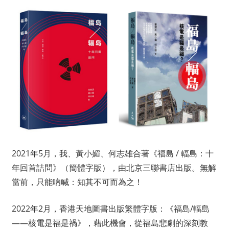
2021年5月，我、黃小媚、何志雄合著《福島 / 輻島：十
年回首詰問》（簡體字版），由北京三聯書店出版。無解
當前，只能吶喊：知其不可而為之！
2022年2月，香港天地圖書出版繁體字版：《福島/輻島
——核電是福是禍》，藉此機會，從福島悲劇的深刻教