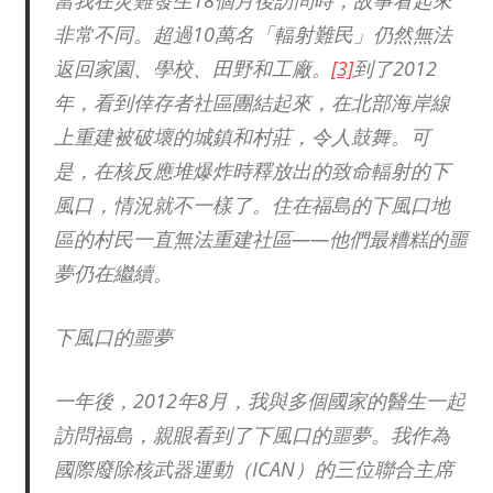
非常不同。超過10萬名「輻射難民」仍然無法
返回家園、學校、田野和工廠。
[3]
到了2012
年，看到倖存者社區團結起來，在北部海岸線
上重建被破壞的城鎮和村莊，令人鼓舞。可
是，在核反應堆爆炸時釋放出的致命輻射的下
風口，情況就不一樣了。住在福島的下風口地
區的村民一直無法重建社區——他們最糟糕的噩
夢仍在繼續。
下風口的噩夢
一年後，2012年8月，我與多個國家的醫生一起
訪問福島，親眼看到了下風口的噩夢。我作為
國際廢除核武器運動（ICAN）的三位聯合主席