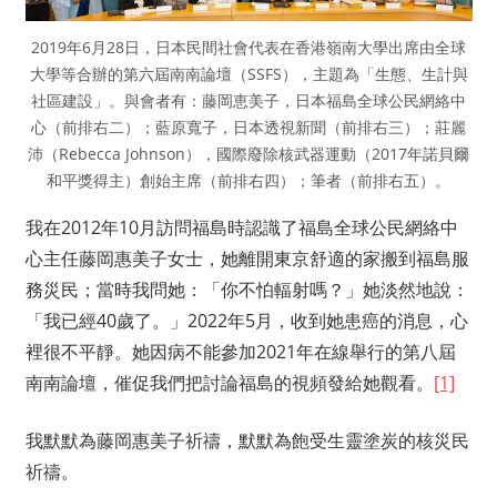
2019年6月28日，日本民間社會代表在香港嶺南大學出席由全球
大學等合辦的第六屆南南論壇（SSFS），主題為「生態、生計與
社區建設」。與會者有：藤岡恵美子，日本福島全球公民網絡中
心（前排右二）；藍原寬子，日本透視新聞（前排右三）；莊麗
沛（Rebecca Johnson），國際廢除核武器運動（2017年諾貝爾
和平獎得主）創始主席（前排右四）；筆者（前排右五）。
我在2012年10月訪問福島時認識了福島全球公民網絡中
心主任藤岡惠美子女士，她離開東京舒適的家搬到福島服
務災民；當時我問她：「你不怕輻射嗎？」她淡然地說：
「我已經40歲了。」2022年5月，收到她患癌的消息，心
裡很不平靜。她因病不能參加2021年在線舉行的第八屆
南南論壇，催促我們把討論福島的視頻發給她觀看。
[1]
我默默為藤岡惠美子祈禱，默默為飽受生靈塗炭的核災民
祈禱。