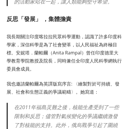
的活動家站在一起，讓人類能夠堅守希望。
反思「發展」
，集體擔責
我長期關注印度喀拉拉民眾科學運動，認識了許多印度科
學家，深信科學是為了社會變革，以人民福祉為終極目
標。安妮塔．蘭帕爾（Anita Rampal）曾任印度德里大
學教育學院教授及院長，同時兼任全印度人民科學網執行
委員會成員。
我也邀請蘭帕爾為英譯版寫序言: 〈繪製對於可持續、發
展、社會和生態正義的爭議範疇〉。她寫道：
在2011年福島災難之後，核能生產受到了一些
限制和反思；儘管對氣候變化的爭議繼續激發
了對核能的支持。此外，俄烏戰爭引起了圍繞