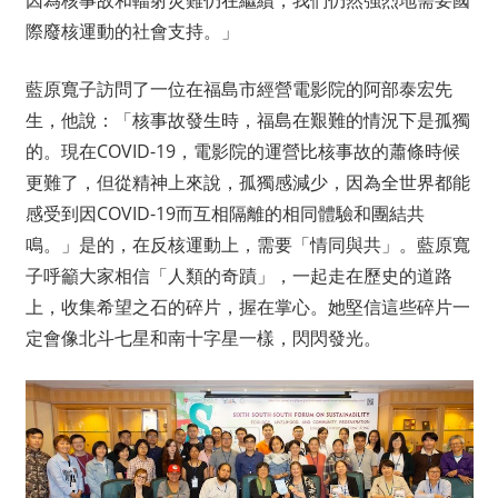
因為核事故和輻射災難仍在繼續，我們仍然強烈地需要國
際廢核運動的社會支持。」
藍原寬子訪問了一位在福島市經營電影院的阿部泰宏先
生，他說：「核事故發生時，福島在艱難的情況下是孤獨
的。現在COVID-19，電影院的運營比核事故的蕭條時候
更難了，但從精神上來說，孤獨感減少，因為全世界都能
感受到因COVID-19而互相隔離的相同體驗和團結共
鳴。」是的，在反核運動上，需要「情同與共」。藍原寬
子呼籲大家相信「人類的奇蹟」，一起走在歷史的道路
上，收集希望之石的碎片，握在掌心。她堅信這些碎片一
定會像北斗七星和南十字星一樣，閃閃發光。