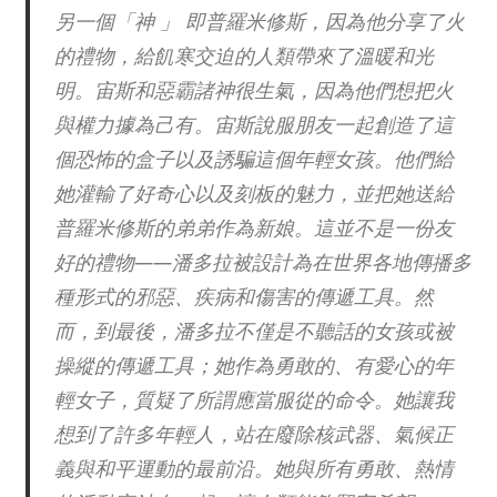
另一個「神 」 即普羅米修斯，因為他分享了火
的禮物，給飢寒交迫的人類帶來了溫暖和光
明。宙斯和惡霸諸神很生氣，因為他們想把火
與權力據為己有。宙斯說服朋友一起創造了這
個恐怖的盒子以及誘騙這個年輕女孩。他們給
她灌輸了好奇心以及刻板的魅力，並把她送給
普羅米修斯的弟弟作為新娘。這並不是一份友
好的禮物——潘多拉被設計為在世界各地傳播多
種形式的邪惡、疾病和傷害的傳遞工具。然
而，到最後，潘多拉不僅是不聽話的女孩或被
操縱的傳遞工具；她作為勇敢的、有愛心的年
輕女子，質疑了所謂應當服從的命令。她讓我
想到了許多年輕人，站在廢除核武器、氣候正
義與和平運動的最前沿。她與所有勇敢、熱情