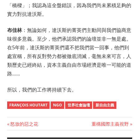
「橋樑」；我認為這全盤錯誤，因為我們尚未累積足夠的
實力對抗達沃斯。
布佳林
：無論如何，達沃斯的菁英們主動同與我們協商意
味很多意義。至少，他們承認我們的論壇並非一無是處。
在5年前，達沃斯的菁英們還不把我們當一回事，他們到
處宣稱，所有反對勢力都被徹底消滅，毫無未來可言，人
類歷史已經終結，資本主義自由市場經濟是唯一可能的道
路……
所以，我們的工作將持續下去。
FRANÇOIS HOUTART
NGO
世界社會論壇
新自由主義
Previous
怒放的惡之花
Next
重構國際主義視野
Post
Post:
Post: