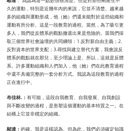
鄔達
： 我認為這一點必須很清楚。但是對那些剛產生不
久的運動，特別是近幾年內的來說，它並不清楚。越來越
多的組織與運動形成，他（她）們還未能對於這些組織和
運動有所分析。這是一段教育的過程。當然，為了吸引更
多人，我們從反體系的觀點撤退出來是危險的。當我們採
取三個世界社會論壇的共同綱領：1.反對新自由主義；2.
反對資本的世界支配；3.尋找與建立替代方案，我會說反
體系的觀點就在那兒，至少理論上是。所以，這就是反體
系。許多運動組織和人們加入，他（她）們在此教育過程
中還不具備完整的一套分析方式。我認為這段教育的過程
正在進行中。
布佳林.
：
有可能，這段自我教育、自我發展、自我創設
與不斷改變的過程，是形塑這個運動的基本特質之一。在
結構上它並非穩定的組織。
鄔達：
的確。我是這樣認為。但為此，我們必須確定知識