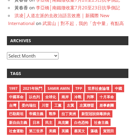
黃春香
on
李亞橋│南鐵徵收案7月20至23日抗爭側記
洪凌│人道左派的去政治語言效應 | 新國際 New
International
on
武當山｜對不起，我的「含中量」有點高
ARCHIVES
A
r
c
TAGS
h
i
1997
2021年秋鬥
SAMIR AMIN
TPP
世界社會論壇
中國
v
中國革命
以色列
全球化
兩岸
冷戰
列寧
十月革命
e
台灣
委內瑞拉
川普
工黨
左翼
左翼聯盟
差事劇團
s
巴勒斯坦
帝國主義
戰爭
拉丁美洲
新型冠狀病毒肺炎
新自由主義
日本
民主
烏克蘭
白色恐怖
社會主義
社會運動
第三世界
美國
英國
蔡英文
藻礁
賀照田