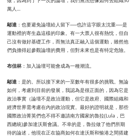
做，因為到了下一次的論壇，我們無法想像如何去組織50
萬人…
鄔達
：也要避免論壇給人留下──也許這字眼太沈重──是
運動裡的寄生蟲這樣的印象。有一大票人很有熱忱，但自
己沒有做好基礎工作，而無法真正融入這個運動，雖然他
們負擔得起參觀論壇的費用，但對未來也是有特定危險。
布佳林
：加入論壇可能會成為一種潮流。
鄔達
：是的。所以接下來的一至數年有很多的挑戰。無論
如何，考慮到目前的發展，我認為是很正面的，因為它是
政治事實（論壇不是政治運動，但它是政府、國際組織和
經濟世界需考慮在內的政治現實。最好的證明就是，那些
國際政治菁英們也不得不邀請南方國家的魯拉(Lula，巴
西總統)參加達沃斯會議。不幸的是，魯拉做了他們所期
待的論述，他現在正在協商如何在達沃斯和愉港之間搭建