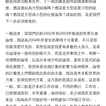
驟是與政治動者合作。下一個步驟是如何組織運動和議
會。應該連結為大型組織嗎？應該是大型或更小型的組
織？應該是大型或小型的社會論壇？諸如此類。這是我們
下一步必須推進的。
一般說來，當我們比較2002年和2003年愉港的世界社會
論壇，我認為2004年所發生的事情十分重要。不只是那
些最清楚可見的，當然也就是指更為多數的人加入，這表
示論壇有一股特別的吸引力，而是這些事情之中，舉辦一
些洲際的論壇，以及許多地方性的論壇，還有主題式的論
壇也展開了。那意味著這個計畫的影響力延伸開來，論壇
的計畫使人們開始抵抗新自由主義，抵抗資本支配世界的
力量，並尋找替代方案，這方面的意識正在成長，這是第
一點。第二點是許多的工作在做，不同的專討、工作坊，
已經變成規則，非常嚴肅，做得很好，至少就我所見過的
來說（因為你不可能於同一時間參加1700個工作坊），