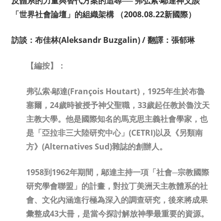
反體系的力量與替代方案的追尋
──
弗弘索‧鄔達神父談
「世界社會論壇」的組織架構
（2008.08.22新國際）
訪談：布佳林
(Aleksandr Buzgalin) /
翻譯：張郁琳
【編按】：
弗弘索‧鄔達(François Houtart)，1925年生於布魯
塞爾，24歲時被授予神父聖職，33歲起任教於魯汶天
主教大學。他是國際知名的馬克思主義社會學家，也
是「亞拉非三大陸研究中心」(CETRI)以及《另類南
方》(Alternatives Sud)雜誌的創辦人。
1958
到1962年期間，鄔達主持一項「社會─宗教國際
研究學會聯盟」的計畫，對拉丁美洲天主教體系的社
會、文化內涵進行極為深入的調查研究，後來將成果
彙整成43大冊，是當今探討解放神學最重要的資源。