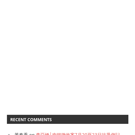
RECENT COMMENTS
黃春香
on
李亞橋│南鐵徵收案7月20至23日抗爭側記