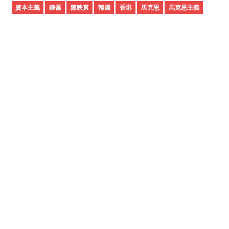
資本主義
鍾喬
陳映真
韓國
香港
馬克思
馬克思主義