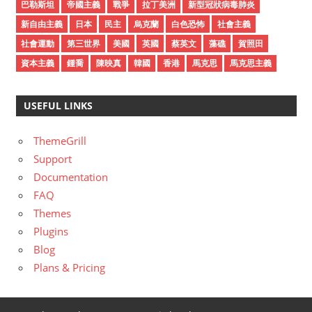
巴勒斯坦
帝國主義
戰爭
拉丁美洲
新型冠狀病毒肺炎
新自由主義
日本
民主
烏克蘭
白色恐怖
社會主義
社會運動
第三世界
美國
英國
蔡英文
藻礁
賀照田
資本主義
鍾喬
陳映真
韓國
香港
馬克思
馬克思主義
USEFUL LINKS
ThemeGrill
Support
Documentation
FAQ
Themes
Plugins
Blog
Plans & Pricing