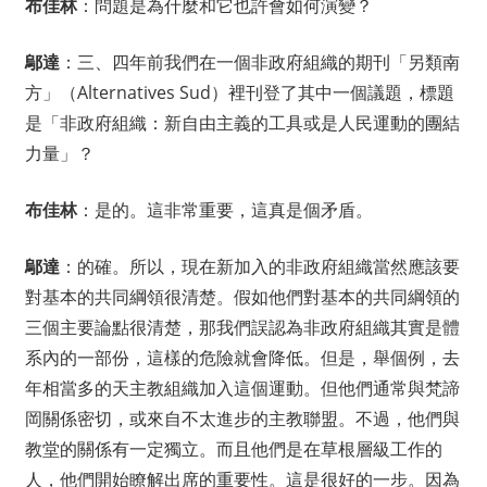
布佳林
：問題是為什麼和它也許會如何演變？
鄔達
：三、四年前我們在一個非政府組織的期刊「另類南
方」（Alternatives Sud）裡刊登了其中一個議題，標題
是「非政府組織：新自由主義的工具或是人民運動的團結
力量」？
布佳林
：是的。這非常重要，這真是個矛盾。
鄔達
：的確。所以，現在新加入的非政府組織當然應該要
對基本的共同綱領很清楚。假如他們對基本的共同綱領的
三個主要論點很清楚，那我們誤認為非政府組織其實是體
系內的一部份，這樣的危險就會降低。但是，舉個例，去
年相當多的天主教組織加入這個運動。但他們通常與梵諦
岡關係密切，或來自不太進步的主教聯盟。不過，他們與
教堂的關係有一定獨立。而且他們是在草根層級工作的
人，他們開始瞭解出席的重要性。這是很好的一步。因為