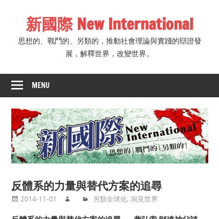
Skip
新國際 New International
to
content
思想的、戰鬥的、另類的，推動社會理論與實踐的辯證發
展，解釋世界，改變世界。
MENU
反體系的力量與替代方案的追尋
2014-11-01
另類全球化
,
洞見世界