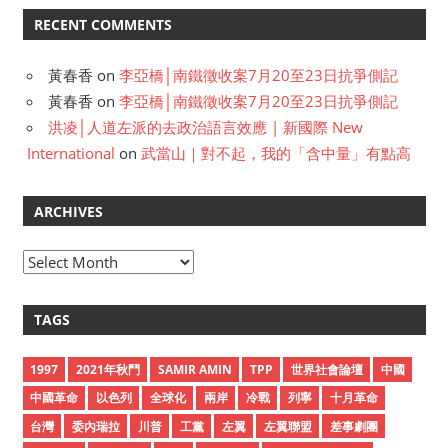
RECENT COMMENTS
黃春香
on
李亞橋│南鐵徵收案7月20至23日抗爭側記
黃春香
on
李亞橋│南鐵徵收案7月20至23日抗爭側記
洪凌│人道左派的去政治語言效應 | 新國際 New
International
on
武當山｜對不起，我的「含中量」有點高
ARCHIVES
A
r
c
TAGS
h
i
1997
2021年秋鬥
SAMIR AMIN
TPP
世界社會論壇
中國
v
中國革命
以色列
全球化
兩岸
冷戰
列寧
十月革命
e
台灣
委內瑞拉
川普
工黨
左翼
左翼聯盟
差事劇團
s