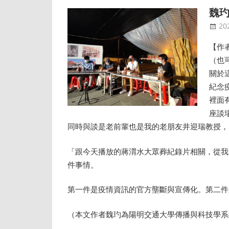
魏玓
20
【作
（也
關於
紀念
裡面有
座談
同時與談是老前輩也是我的老朋友井迎瑞教授，
「跟今天播放的蔣渭水大眾葬紀錄片相關，從我
件事情。
第一件是疫情資訊的官方壟斷與宣傳化。第二件
（本文作者魏玓為陽明交通大學傳播與科技學系