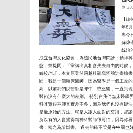
20
【編按
年8
專今
蘇偉
統治
成立台灣文化協會，為殖民地台灣問診；精神科
態，並提問：「當講出真相會失去自由的時候，
編校/YLT，本文原登於飛越杜鵑窩怪胎計畫臉
匠，我是一個臨床醫師，因為醫學是一個工匠的
高，以前我們說醫師是郎中，或巫醫，一直到現
醫術沒有什麼大的差別。 特別在我們臨床醫學
科其實跟巫師其實差不多，因為我們也沒有辦法
是最原始的方法。就是人跟人面對的交談，那談
所以有的人會覺得精神科醫師很可怕，因為你看
書，稱之為診斷書。 過去的確不管是在中國也