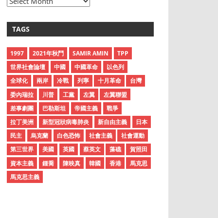
A
r
c
TAGS
h
i
1997
2021年秋鬥
SAMIR AMIN
TPP
v
世界社會論壇
中國
中國革命
以色列
e
全球化
兩岸
冷戰
列寧
十月革命
台灣
s
委內瑞拉
川普
工黨
左翼
左翼聯盟
差事劇團
巴勒斯坦
帝國主義
戰爭
拉丁美洲
新型冠狀病毒肺炎
新自由主義
日本
民主
烏克蘭
白色恐怖
社會主義
社會運動
第三世界
美國
英國
蔡英文
藻礁
賀照田
資本主義
鍾喬
陳映真
韓國
香港
馬克思
馬克思主義