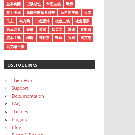
差事劇團
巴勒斯坦
帝國主義
戰爭
拉丁美洲
新型冠狀病毒肺炎
新自由主義
日本
民主
烏克蘭
白色恐怖
社會主義
社會運動
第三世界
美國
英國
蔡英文
藻礁
賀照田
資本主義
鍾喬
陳映真
韓國
香港
馬克思
馬克思主義
USEFUL LINKS
ThemeGrill
Support
Documentation
FAQ
Themes
Plugins
Blog
Plans & Pricing