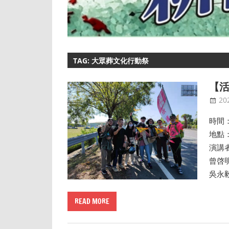
TAG: 大眾葬文化行動祭
【活
20
時間：
地點
演講
曾啓
吳永
READ MORE