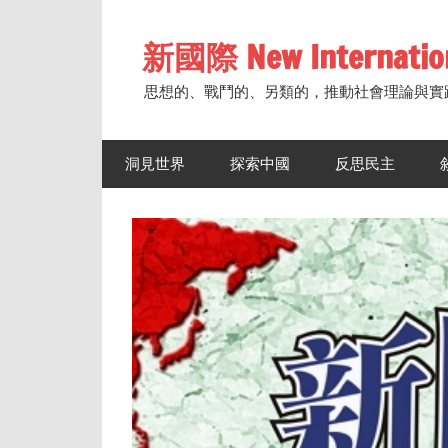
Skip
to
新國際 New Internatio
content
思想的、戰鬥的、另類的，推動社會理論與實
洞見世界
探索中國
反思民主