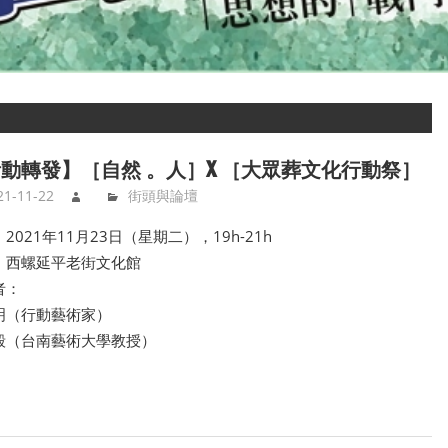
動轉發】［自然 。人］X ［大眾葬文化行動祭］
21-11-22
街頭與論壇
2021年11月23日（星期二），19h-21h
：西螺延平老街文化館
者：
明（行動藝術家）
毅（台南藝術大學教授）