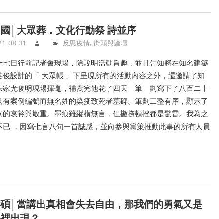
國│大眾葬．文化行動祭 詩並序
21-08-31
反思疫情
,
街頭與論壇
十七日行前記者會現場，除說明活動旨趣，並且告知將在知名建築
英俊設計的「 大眾帳 」下呈現所有的活動內容之外，還邀請了知
法家尤俊明現場揮毫，補寫完他花了四天一筆一劃寫下了八百二十
只有案例編號而無名姓的染疫致死者墓碑。筆劃工整有序，顯示了
家的哀衿與敬重。墨痕雖縱橫無言，但撇捺頓挫都是驚雷。我為之
不已 ，因寫七言八句一首誌感，並向參與籌策推動此事的所有人員
偉碩│當講出真相會失去自由，那我們的勇氣又是
哪裡出現？