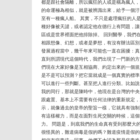
都是跟社會隔離，所以瘋狂的人或是稱為瘋人，
的命運極為相似，就是被辨識出來，給予一個汙
至有一種瘋人船。 其實，不只是處理瘋狂的人
種好像被天譴，或者認定他在德行上有問題，讓
區或是世界裡面把他排除掉。 回到醫學，我們
相跟想像、幻想，或者是夢想，有沒有辦法區別
發展過程當中，幾千年來可能也一直在困擾：真
直到所謂現代這個時代，我們出現了一門新的方
們現在大家好像是互相協商、約定出來的一個規
是不是可以預測？把它當就成是一個真實的標準
可以進行一些判斷。甚至把人進行分類。比如說
我的同行，那就是陳時中，他現在是台灣的中央
跟處置、基本上不需要有任何法律的重新規定，
示，就像過去的皇帝的聖旨一樣，它就具有強制
有這樣權力，而是在面對生死交關的時候，這個
力。 問題是，到底我們的生命真有受到那麼大
很怪異的，難道病毒是假的嗎？難道疫情是假的
相信有病毒這一回事，他們不太認為那是病毒造