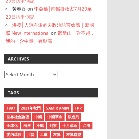
23日抗爭側記
黃春香
on
李亞橋│南鐵徵收案7月20至
23日抗爭側記
洪凌│人道左派的去政治語言效應 | 新國
際 New International
on
武當山｜對不起，
我的「含中量」有點高
ARCHIVES
A
r
c
TAGS
h
i
1997
2021年秋鬥
SAMIR AMIN
TPP
v
世界社會論壇
中國
中國革命
以色列
e
全球化
兩岸
冷戰
列寧
十月革命
台灣
s
委內瑞拉
川普
工黨
左翼
左翼聯盟