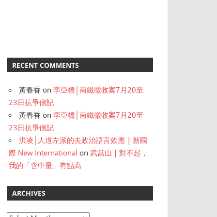
RECENT COMMENTS
黃春香
on
李亞橋│南鐵徵收案7月20至
23日抗爭側記
黃春香
on
李亞橋│南鐵徵收案7月20至
23日抗爭側記
洪凌│人道左派的去政治語言效應 | 新國
際 New International
on
武當山｜對不起，
我的「含中量」有點高
ARCHIVES