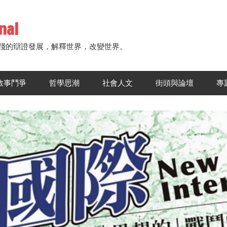
nal
踐的辯證發展，解釋世界，改變世界。
敘事鬥爭
哲學思潮
社會人文
街頭與論壇
專