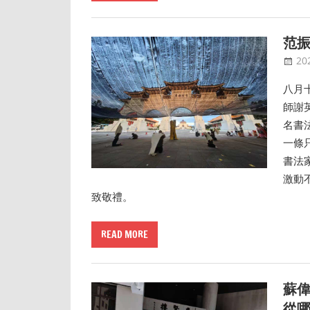
范振
20
八月
師謝
名書
一條
書法
激動
致敬禮。
READ MORE
蘇
從