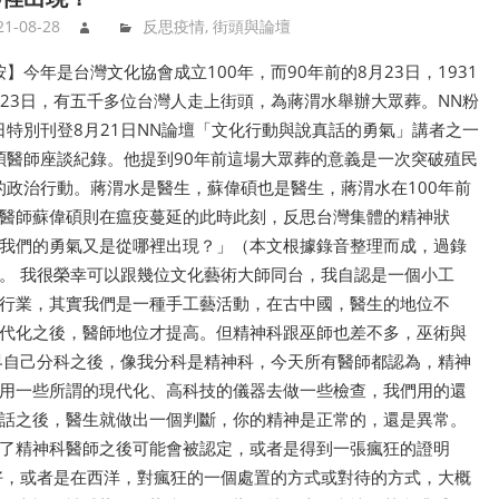
21-08-28
反思疫情
,
街頭與論壇
】今年是台灣文化協會成立100年，而90年前的8月23日，1931
月23日，有五千多位台灣人走上街頭，為蔣渭水舉辦大眾葬。NN粉
日特別刊登8月21日NN論壇「文化行動與說真話的勇氣」講者之一
碩醫師座談紀錄。他提到90年前這場大眾葬的意義是一次突破殖民
的政治行動。蔣渭水是醫生，蘇偉碩也是醫生，蔣渭水在100年前
醫師蘇偉碩則在瘟疫蔓延的此時此刻，反思台灣集體的精神狀
我們的勇氣又是從哪裡出現？」（本文根據錄音整理而成，過錄
書。 我很榮幸可以跟幾位文化藝術大師同台，我自認是一個小工
行業，其實我們是一種手工藝活動，在古中國，醫生的地位不
代化之後，醫師地位才提高。但精神科跟巫師也差不多，巫術與
界自己分科之後，像我分科是精神科，今天所有醫師都認為，精神
用一些所謂的現代化、高科技的儀器去做一些檢查，我們用的還
話之後，醫生就做出一個判斷，你的精神是正常的，還是異常。
了精神科醫師之後可能會被認定，或者是得到一張瘋狂的證明
好，或者是在西洋，對瘋狂的一個處置的方式或對待的方式，大概