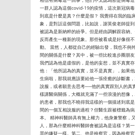
一群人認為這個covid-19的疫情，這次新冠
到底是什麼是真？什麼是假？ 我覺得在我的臨
象，是對話這個問題，比如說，謝英俊老師提到
被認為是新納粹的紛爭。但是經由調解跟容納、
反而產生一種新的現象。那些被看成是好像很不
動。 當然，人都從自己的經驗出發，我也不例
間的關係是什麼？其中，被一些比較進步圈朋友
我們認為他是虛假的，是他的妄想，並不真實存
他：「他所認為的真實，並不是真實」，如果他
生病啦，那我就應該要給他一張痊癒的診斷書，
說服，或者願意去思考──他的真實跟別人的真
樣講醫病關係，大概就充滿了一些浪漫的想像，
的患者，那我也不曉得我這樣的一個描述到底是
間的一個互相說服的過程？但醫生跟被標籤為病
本。 精神科醫師具有無上權力，他身兼警察，
人，那為什麼精神科醫師會被認為是這樣？第一
罪的嫌疑一樣。第二、他是檢察官，因為檢察官