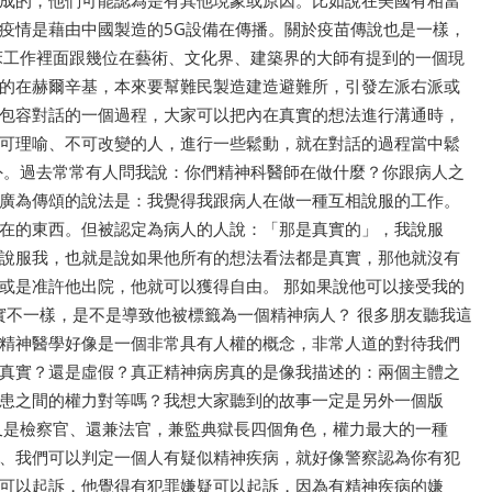
病毒疫情是藉由中國製造的5G設備在傳播。關於疫苗傳說也是一樣，
床工作裡面跟幾位在藝術、文化界、建築界的大師有提到的一個現
的在赫爾辛基，本來要幫難民製造建造避難所，引發左派右派或
包容對話的一個過程，大家可以把內在真實的想法進行溝通時，
可理喻、不可改變的人，進行一些鬆動，就在對話的過程當中鬆
外。過去常常有人問我說：你們精神科醫師在做什麼？你跟病人之
廣為傳頌的說法是：我覺得我跟病人在做一種互相說服的工作。
在的東西。但被認定為病人的人說：「那是真實的」，我說服
說服我，也就是說如果他所有的想法看法都是真實，那他就沒有
或是准許他出院，他就可以獲得自由。 那如果說他可以接受我的
實不一樣，是不是導致他被標籤為一個精神病人？ 很多朋友聽我這
精神醫學好像是一個非常具有人權的概念，非常人道的對待我們
真實？還是虛假？真正精神病房真的是像我描述的：兩個主體之
患之間的權力對等嗎？我想大家聽到的故事一定是另外一個版
又是檢察官、還兼法官，兼監典獄長四個角色，權力最大的一種
、我們可以判定一個人有疑似精神疾病，就好像警察認為你有犯
可以起訴，他覺得有犯罪嫌疑可以起訴，因為有精神疾病的嫌