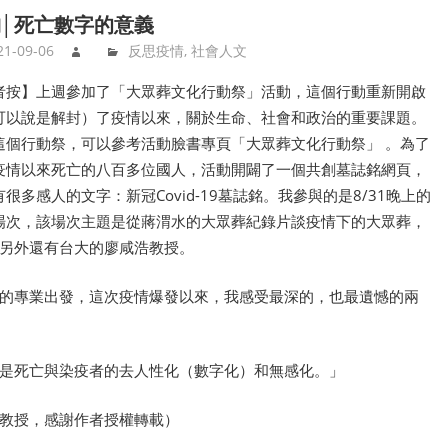
│死亡數字的意義
21-09-06
反思疫情
,
社會人文
者按】上週參加了「大眾葬文化行動祭」活動，這個行動重新開啟
可以說是解封）了疫情以來，關於生命、社會和政治的重要課題。
這個行動祭，可以參考活動臉書專頁「大眾葬文化行動祭」 。為了
疫情以來死亡的八百多位國人，活動開闢了一個共創墓誌銘網頁，
很多感人的文字：新冠Covid-19墓誌銘。我參與的是8/31晚上的
場次，該場次主題是從蔣渭水的大眾葬紀錄片談疫情下的大眾葬，
另外還有台大的廖咸浩教授。
的專業出發，這次疫情爆發以來，我感受最深的，也最遺憾的兩
是死亡與染疫者的去人性化（數字化）和無感化。」
教授，感謝作者授權轉載）