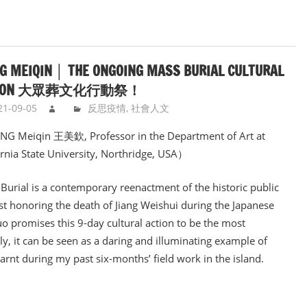
G MEIQIN │ THE ONGOING MASS BURIAL CULTURAL
TION 大眾葬文化行動祭！
21-09-05
反思疫情
,
社會人文
 Meiqin 王美欽, Professor in the Department of Art at
ornia State University, Northridge, USA）
Burial is a contemporary reenactment of the historic public
st honoring the death of Jiang Weishui during the Japanese
uo promises this 9-day cultural action to be the most
ly, it can be seen as a daring and illuminating example of
learnt during my past six-months’ field work in the island.