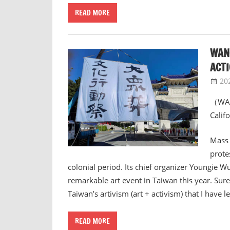
READ MORE
WAN
AC
20
（WANG
Calif
Mass 
prote
colonial period. Its chief organizer Youngie W
remarkable art event in Taiwan this year. Sure
Taiwan’s artivism (art + activism) that I have 
READ MORE