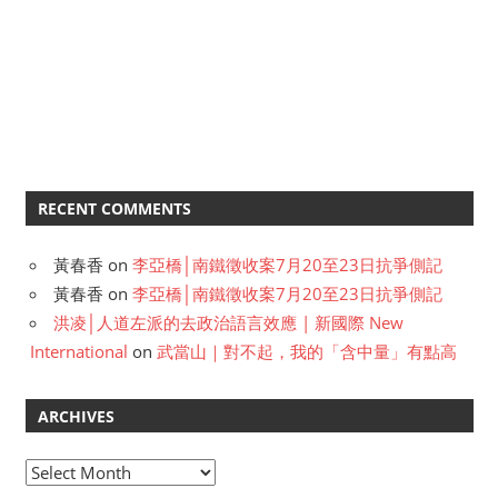
RECENT COMMENTS
黃春香
on
李亞橋│南鐵徵收案7月20至23日抗爭側記
黃春香
on
李亞橋│南鐵徵收案7月20至23日抗爭側記
洪凌│人道左派的去政治語言效應 | 新國際 New
International
on
武當山｜對不起，我的「含中量」有點高
ARCHIVES
A