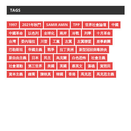
r
c
TAGS
h
i
1997
2021年秋鬥
SAMIR AMIN
TPP
世界社會論壇
中國
v
中國革命
以色列
全球化
兩岸
冷戰
列寧
十月革命
e
台灣
委內瑞拉
川普
工黨
左翼
左翼聯盟
差事劇團
s
巴勒斯坦
帝國主義
戰爭
拉丁美洲
新型冠狀病毒肺炎
新自由主義
日本
民主
烏克蘭
白色恐怖
社會主義
社會運動
第三世界
美國
英國
蔡英文
藻礁
賀照田
資本主義
鍾喬
陳映真
韓國
香港
馬克思
馬克思主義