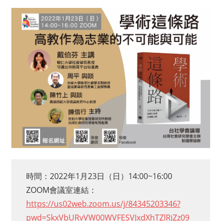
時間：2022年1月23日（日）14:00~16:00
ZOOM會議室連結：
https://us02web.zoom.us/j/84345203346?
pwd=SkxVbURvVW00WVFESVJxdXhTZlRjZz09