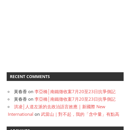
RECENT COMMENTS
黃春香
on
李亞橋│南鐵徵收案7月20至23日抗爭側記
黃春香
on
李亞橋│南鐵徵收案7月20至23日抗爭側記
洪凌│人道左派的去政治語言效應 | 新國際 New
International
on
武當山｜對不起，我的「含中量」有點高