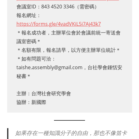
會議室ID：843 4520 3346（需密碼）
報名網址：
https://forms.gle/4vadVKiL5i7Aj43k7
＊報名成功者，主辦單位會於會議前統一寄送會
議室密碼＊
＊名額有限，報名請早，以方便主辦單位統計＊
＊如有問題可洽：
taishe.assembly@gmail.com，台社學會鍾恬安
秘書＊
主辦：台灣社會研究學會
協辦：新國際
如果存在一種知識分子的自由，那也不像笛卡