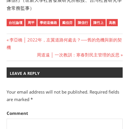
陳信行（世新大學社會發展研究所教授、台灣社會研究學
會常務監事）
台社論壇
周平
學術這條路
戴伯芬
陳信行
陳竹上
高教
Previous
李亞橋 │ 2022年，左翼道路何處去？──舊的危機與新的契
Post
機
Post:
Next
周道遠 │ 一次教訓：寒春對民主管理的反思
navigation
Post:
LEAVE A REPLY
Your email address will not be published.
Required fields
are marked
*
Comment