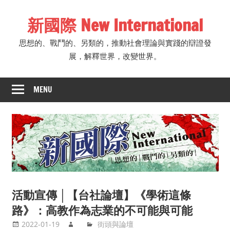
Skip
新國際 New International
to
content
思想的、戰鬥的、另類的，推動社會理論與實踐的辯證發
展，解釋世界，改變世界。
MENU
活動宣傳 │【台社論壇】《學術這條
路》：高教作為志業的不可能與可能
2022-01-19
街頭與論壇