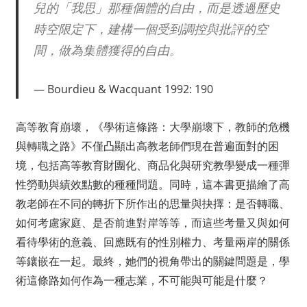
兒的「我思」那種個體的自由，而是透過歷史
時空限定下，建構一個受到調控與批評的空
間，做為集體獲得的自由。
Bourdieu & Wacquant 1992: 190
高等教育崩壞，《學術這條路：大學崩壞下，教師的危機
與轉職之路》不僅凸顯出高教老師們現在普遍面對的困
境，包括高等教育財團化、商品化與研究教學變成一種彈
性勞動與績效點數的種種問題。同時，這本書更描繪了高
教老師在不同的轉折下所作出的思量與抉擇：是否轉職、
如何考慮家庭、是否前進對岸等等，而這些考量又與如何
看待學術的意義、回應既有的性別權力、考量兩岸的關係
等鑲嵌在一起。最終，她們的視角帶出的關鍵問題是，學
術這條路如何作為一種志業，不可能與可能是什麼？