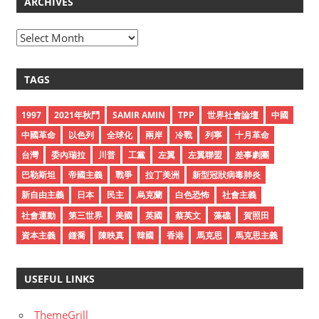
ARCHIVES
A
r
c
TAGS
h
i
1997
2021年秋鬥
SAMIR AMIN
TPP
世界社會論壇
中國
v
中國革命
以色列
全球化
兩岸
冷戰
列寧
十月革命
e
台灣
委內瑞拉
川普
工黨
左翼
左翼聯盟
差事劇團
s
巴勒斯坦
帝國主義
戰爭
拉丁美洲
新型冠狀病毒肺炎
新自由主義
日本
民主
烏克蘭
白色恐怖
社會主義
社會運動
第三世界
美國
英國
蔡英文
藻礁
賀照田
資本主義
鍾喬
陳映真
韓國
香港
馬克思
馬克思主義
USEFUL LINKS
ThemeGrill