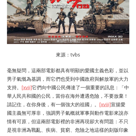
來源：tvbs
毫無疑問，這兩部電影都具有明顯的愛國主義色彩，並以
男子氣慨為基調，而它們也受到中國政府與解放軍的大力
支持。
[xvii]
它們向中國公民傳達了一個重要的訊息：「中
華人民共和國的公民，當你在海外遭遇危險，不要放棄！
請記住，在你身後，有一個強大的祖國」。
[xviii]
宣揚愛
國主義無可厚非，強調男子氣概就軍事與動作電影來說亦
情有可原，但這兩部電影裡的非洲再現卻大有問題：不只
是視非洲為戰亂、疾病、貧窮、危險之地這樣的刻版印象