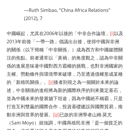
—Ruth Simbao, “China Africa Relations”
(2012), 7
中國崛起，尤其在2006年以後的「中非合作論壇」
[i]
以及
2013年前後「一帶一路」倡議出台後，使得中國與非洲
的關係（以下簡稱「中非關係」）成為西方和中國媒體關
注的焦點。前者通常以「黃禍」的角度觀之，認為中非關
係的進展意味著中國對西方霸權的挑戰，也對非洲國家的
主權、勞動條件與環境帶來破壞，乃至透過債權形成某種
的「新殖民關係」。
[ii]
後者則視之為一個關於未來的論
述，中非關係的進程將為新的國際秩序的到來奠定基石，
並為中國未來的發展舖下坦途，因為中國絕不稱霸，只是
打造互利雙贏的國際合作，投資基礎建設與國際貿易，推
動非洲與世界的發展。
[iii]
已故的非洲學者山姆‧莫尤
（Sam Moyo）就強調，中國再殖民非洲「是一個貧乏的