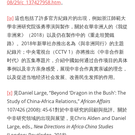
08/29/c_137427958.htm
。
[ix]
這也包括了許多官方紀錄片的出現，例如浙江師範大
學非洲研究院張勇導演與製作，關於在華非洲人的《我從
非洲來》（2018）以及仍在製作中的《重走坦贊鐵
路》。2018年新華社亦推出名為《與非洲同行》的主題
紀錄片；中央電視台（CCTV 1）亦將推出《中非合作新
时代》的五集專題片，介紹中國如何通过合作项目的具体
事例以及非方亲身感受，展现中非合作真實亲诚的理念，
以及促进当地经济社会发展、改善民生发挥的作用。
[x]
見Daniel Large, “Beyond ‘Dragon in the Bush’: The
Study of China-Africa Relations,”
African Affairs
107/426 (2008): 45-61對於中非研究的回顧與批評。關於
中非研究領域的出現與展望，見Chris Alden and Daniel
Large, eds.,
New Directions in Africa-China Studies