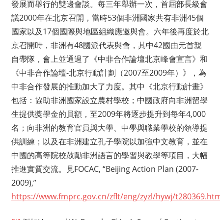
發展而舉行的雙邊會談。每三年舉辦一次，首屆部長級會
議2000年在北京召開，當時53個非洲國家共有非洲45個
國家以及17個國際與地區組織應邀與會。六年後再度於北
京召開時，非洲有48國派代表與會，其中42國由元首親
自帶隊，會上並通過了《中非合作論壇北京峰會宣言》和
《中非合作論壇-北京行動計劃（2007至2009年）》，為
中非合作發展的推動加大了力度。其中《北京行動計畫》
包括：協助非洲國家設立農村學校；中國政府向非洲留學
生提供獎學金的員額，至2009年將逐步提升到每年4,000
名；向非洲的教育官員與大學、中學與職業學校的領導提
供訓練；以及在非洲建立孔子學院以加強中文教育，並在
中國的高等院校鼓勵非洲語言的學習與教學等項目，大幅
推進實質交流。見FOCAC, “Beijing Action Plan (2007-
2009),”
https://www.fmprc.gov.cn/zflt/eng/zyzl/hywj/t280369.ht