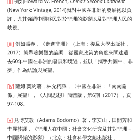
[ii]
例如Howard W. French,
China’s Second Continent
(New York: Vintage, 2014)就對中國在非洲的發展抱以負
評，尤其強調中國移民對於非洲的影響以及對非洲人民的
歧視。
[iii]
例如張春，《走進非洲》（上海：復旦大學出版社，
2017）就帶著樂觀的論調，從國家政策的角度來闡述過
去60年中國在非洲的發展和境遇，並以「攜手共圓中、非
夢」作為結論與展望。
[iv]
薩姆‧莫約著，林允柯譯，〈中國在非洲：「南南關
係」展望〉，《人間思想》簡體版，第6期（2017），頁
97-108。
[v]
見博艾敦（Adams Bodomo）著，李安山，田開芳和
李麗莎譯，《非洲人在中國：社會文化研究及其對非洲－
中國關係的影響》（北京：社會科學文獻出版社，