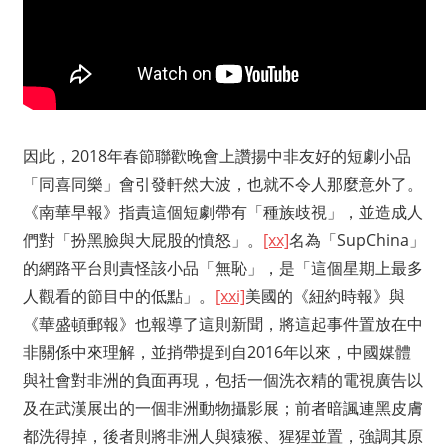
因此，2018年春節聯歡晚會上讚揚中非友好的短劇小品
「同喜同樂」會引發軒然大波，也就不令人那麼意外了。
《南華早報》指責這個短劇帶有「種族歧視」，並造成人
們對「扮黑臉與大屁股的憤怒」。
[xx]
名為「SupChina」
的網路平台則責怪該小品「無恥」，是「這個星期上最多
人觀看的節目中的低點」。
[xxi]
美國的《紐約時報》與
《華盛頓郵報》也報導了這則新聞，將這起事件置放在中
非關係中來理解，並捎帶提到自2016年以來，中國媒體
與社會對非洲的負面再現，包括一個洗衣精的電視廣告以
及在武漢展出的一個非洲動物攝影展；前者暗諷連黑皮膚
都洗得掉，後者則將非洲人與猿猴、猩猩並置，強調其原