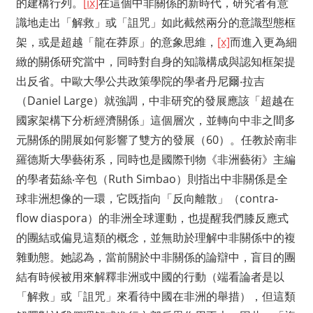
的建構行列。
[ix]
在這個中非關係的新時代，研究者有意
識地走出「解救」或「詛咒」如此截然兩分的意識型態框
架，或是超越「龍在莽原」的意象思維，
[x]
而進入更為細
緻的關係研究當中，同時對自身的知識構成與認知框架提
出反省。中歐大學公共政策學院的學者丹尼爾‧拉吉
（Daniel Large）就強調，中非研究的發展應該「超越在
國家架構下分析經濟關係」這個層次，並轉向中非之間多
元關係的開展如何影響了雙方的發展（60）。任教於南非
羅德斯大學藝術系，同時也是國際刊物《非洲藝術》主編
的學者茹絲‧辛包（Ruth Simbao）則指出中非關係是全
球非洲想像的一環，它既指向「反向離散」（contra-
flow diaspora）的非洲全球運動，也提醒我們膝反應式
的團結或偏見這類的概念，並無助於理解中非關係中的複
雜動態。她認為，當前關於中非關係的論辯中，盲目的團
結有時候被用來解釋非洲或中國的行動（端看論者是以
「解救」或「詛咒」來看待中國在非洲的舉措），但這類