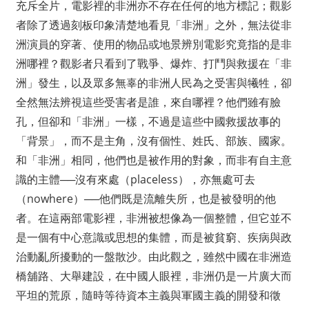
充斥全片，電影裡的非洲亦不存在任何的地方標記；觀影
者除了透過刻板印象清楚地看見「非洲」之外，無法從非
洲演員的穿著、使用的物品或地景辨別電影究竟指的是非
洲哪裡？觀影者只看到了戰爭、爆炸、打鬥與救援在「非
洲」發生，以及眾多無辜的非洲人民為之受害與犧牲，卻
全然無法辨視這些受害者是誰，來自哪裡？他們雖有臉
孔，但卻和「非洲」一樣，不過是這些中國救援故事的
「背景」，而不是主角，沒有個性、姓氏、部族、國家。
和「非洲」相同，他們也是被作用的對象，而非有自主意
識的主體──沒有來處（placeless），亦無處可去
（nowhere）──他們既是流離失所，也是被發明的他
者。在這兩部電影裡，非洲被想像為一個整體，但它並不
是一個有中心意識或思想的集體，而是被貧窮、疾病與政
治動亂所擾動的一盤散沙。由此觀之，雖然中國在非洲造
橋舖路、大舉建設，在中國人眼裡，非洲仍是一片廣大而
平坦的荒原，隨時等待資本主義與軍國主義的開發和徵