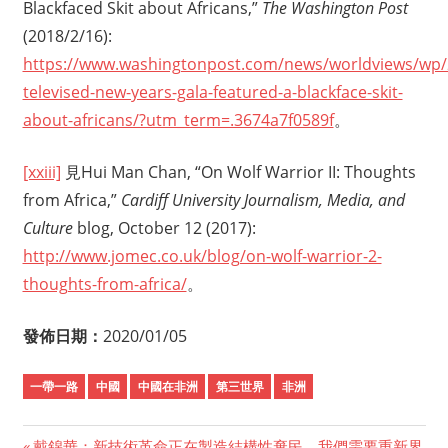
Blackfaced Skit about Africans,”
The Washington Post
(2018/2/16):
https://www.washingtonpost.com/news/worldviews/wp/
televised-new-years-gala-featured-a-blackface-skit-
about-africans/?utm_term=.3674a7f0589f
。
[xxiii]
見Hui Man Chan, “On Wolf Warrior II: Thoughts
from Africa,”
Cardiff University Journalism, Media, and
Culture
blog, October 12 (2017):
http://www.jomec.co.uk/blog/on-wolf-warrior-2-
thoughts-from-africa/
。
發佈日期：
2020/01/05
一帶一路
中國
中國在非洲
第三世界
非洲
Previous
戴錦華：新技術革命正在製造結構性棄民，我們需要重新界