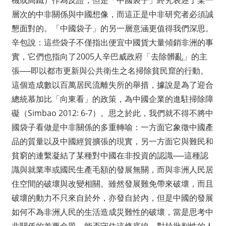
層次的中非關係與中國想像，而這正是中非研究者必須誠
懇面對的。「中國袋子」的另一層意涵更值得我們深思。
辛包說：這些袋子不僅指出便宜中國貨大量傾銷非洲的事
實，它們也指向了2005人辛巴威政府「去除髒亂」的主
張──即以都市更新與公共衛生之名掃除貧民窟的行動。
這個造成數以百萬居民流離失所的舉措，據說是為了迎合
總統慕加比「向東看」的政策，為中國企業的進駐掃除障
礙（Simbao 2012: 6-7）。思之於此，我們就不得不將中
國袋子看做是中非關係的多重轉喻：一方面它象徵中國產
品的質量以及中國經貿擴張的現實，另一方面它與難民和
貧窮的連繫凝結了某種對中國在非投資的認識──這種認
識與就業率或國民生產毛額的發展無關，而與非洲人民居
住空間的破壞與改變相關。雖然發展難免帶來破壞，而且
破壞的動力不只來自於外，亦發自於內，但是中國的發展
如何不為非洲人民的生活造成災難性的破壞，當是思考中
非關係的首要命題。能否守住這條底線，對於批判性的人