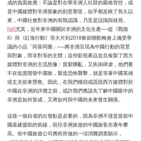
成的負面效應：不論是對在華非洲人社群的嚴格管控，或
是中國媒體對非洲形象的刻意塑造，似乎都反映了長久以
來，中國社會對非洲的有限認識，乃至是誤識與歧視。
[vii]
尤其，近年來中國關於非洲的文化生產──從《戰狼
II》與《紅海行動》等大片到2018春節聯歡晚會上備受爭
議的小品「同喜同樂」──將非洲呈現為中國行動的背景
與對象，而非對等的主體；這些影視產品並且複製了西方
媒體對非洲的主流想像：貧窮髒亂，又疾病肆虐，他們要
不在低度開發中腐敗，製造恐怖襲擊，就是等著中國英雄
或丈夫前來營救。因此，在我們稱頌或詆毀西方媒體對於
中國在非洲的評價之前，或許我們應該先了解中國眼中的
非洲是如何形成，又將如何與中國的未來發生關係。
這樣一個自省的出發點是必要的，因為非洲不僅是當前中
國基建援助的前線，前往非洲旅遊的中國旅客亦逐年攀
高。依中國旅遊公司携程所做的一項消費調查顯示，