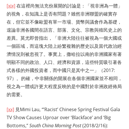
[xix]
在這裡尚無法充份展開的討論是：「視非洲為一體」
的視角，在知識上是否有問題？雖然非洲聯盟的確實存
在，但它並不像歐盟有單一市場、貨幣與議會作為基礎，
遑論非洲各國間在語言、部落、文化、宗教與殖民史上的
差異。莫尤即曾指出，「非洲大陸往往被視為一個大國或
一個區域，而這塊大陸上紛繁複雜的歷史以及當代政治經
濟情況則被忽視了。事實上，撒哈拉以南的非洲國家有著
明顯不同的政治、人口、經濟和資源，這些特質吸引著各
式各樣的外國投資者，而中國只是其中之一」（2017:
97）。的確，中非關係的開展在各個非洲國家並不相同，
視之為一體或許更大程度反映的是中國對於非洲政經佈局
的需要。
[xx]
見Mimi Lau, “’Racist’ Chinese Spring Festival Gala
TV Show Causes Uproar over ‘Blackface’ and ‘Big
Bottoms,”
South China Morning Post
(2018/2/16):