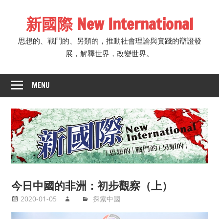
Skip
新國際 New International
to
content
思想的、戰鬥的、另類的，推動社會理論與實踐的辯證發
展，解釋世界，改變世界。
MENU
今日中國的非洲：初步觀察（上）
2020-01-05
探索中國