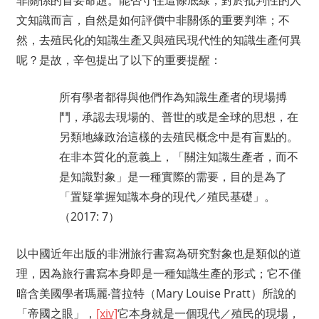
文知識而言，自然是如何評價中非關係的重要判準；不
然，去殖民化的知識生產又與殖民現代性的知識生產何異
呢？是故，辛包提出了以下的重要提醒：
所有學者都得與他們作為知識生產者的現場搏
鬥，承認去現場的、普世的或是全球的思想，在
另類地緣政治這樣的去殖民概念中是有盲點的。
在非本質化的意義上，「關注知識生產者，而不
是知識對象」是一種實際的需要，目的是為了
「置疑掌握知識本身的現代／殖民基礎」。
（2017: 7）
以中國近年出版的非洲旅行書寫為研究對象也是類似的道
理，因為旅行書寫本身即是一種知識生產的形式；它不僅
暗含美國學者瑪麗‧普拉特（Mary Louise Pratt）所說的
「帝國之眼」，
[xiv]
它本身就是一個現代／殖民的現場，