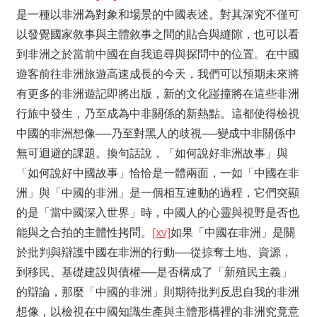
是一種以非洲為對象和場景的中國表述。對其深究不僅可
以發覺國家敘事與主體敘事之間的貼合與縫隙，也可以看
到非洲之於當前中國在自我追尋與探問中的位置。在中國
遊客前往非洲旅遊高速成長的今天，我們可以預期未來將
有更多的非洲遊記即將出版，新的文化踫撞將在這些非洲
行旅中發生，乃至成為中非關係的新熱點。這都使得檢視
中國的非洲想像──乃至對黑人的歧視──變成中非關係中
無可迴避的課題。換句話說，「如何說好非洲故事」與
「如何說好中國故事」恰恰是一體兩面，一如「中國在非
洲」與「中國的非洲」是一個相互連動的過程，它們突顯
的是「當中國深入世界」時，中國人的心靈與視野是否也
能與之合拍的主體性拷問。
[xv]
如果「中國在非洲」是關
於批判與辯護中國在非洲的行動──從掠奪土地、資源，
到移民、基礎建設與債權──是否構成了「新殖民主義」
的辯論，那麼「中國的非洲」則期待批判反思自我的非洲
想像，以檢視在中國知識生產與主體形構裡的非洲究竟意