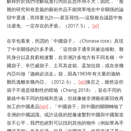
解釋對於我們理解或進行內部反思作用不大；因此，「複
雜的研究和有意義的藝術作品不能簡單地在中非關係的論
辯中選邊，而得要允許──甚至尋找──這類複合議題中無
法避免、一定存在的矛盾」（2017: 5）。
[xi]
在辛包看來，所謂的「中國袋子」（Chinese tote）具現
了中非關係的許多矛盾。「這些袋子通常與被迫移動、難
民身分以及貧窮相連繫，在非洲許多地方有不同名稱：中
國袋子、辛巴威袋子、土耳其皮箱、孟加拉袋，或在奈幾
內亞叫做『迦納必須走』袋，因為1983年有大量的迦納
難民逃離奈幾內亞」（2012: 6）。
[xii]
換言之，雖然這些
袋子不過是移動性的暗喻（Cheng 2018），並在不同的
脈絡中有不同的指稱和意涵，但就像被非洲藝術家回收再
加工的中國產品
[xiii]
，「中國袋子」與中國的關聯轉喻了
非洲的中國認識。或許這樣的想像連繫對中國與中國製造
並不公平，我們也絕對可以找到其他的物件（例如華為手
機或高鐵）作為反證，但是「中國袋子」終究表述了某一