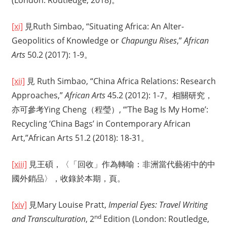
(London: Routledge, 2018)。
[xi]
見Ruth Simbao, “Situating Africa: An Alter-
Geopolitics of Knowledge or
Chapungu Rises
,”
African
Arts
50.2 (2017): 1-9。
[xii]
見 Ruth Simbao, “China Africa Relations: Research
Approaches,”
African Arts
45.2 (2012): 1-7。相關研究，
亦可參考Ying Cheng（程瑩）, “’The Bag Is My Home’:
Recycling ‘China Bags’ in Contemporary African
Art,”African Arts 51.2 (2018): 18-31。
[xiii]
見王碩，〈「回收」作為轉喻：非洲當代藝術中的中
國外銷品〉，收錄於本期，頁。
[xiv]
見Mary Louise Pratt,
Imperial Eyes: Travel Writing
nd
and Transculturation
, 2
Edition (London: Routledge,