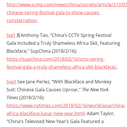
http://www.scmp.com/news/china/society/article/213355
chinese-spring-festival-gala-tv-show-causes-
consternation
。
[xxi]
見Anthony Tao, “China’s CCTV Spring Festival
Gala Included a Truly Shameless Africa Skit, Featuring
Blackface,” SupChina (2018/2/16):
https://supchina.com/2018/02/16/cctv-spring-
festival-gala-a-truly-shameless-africa-skit-blackface/
。
[xxii]
See Jane Perlez, “With Blackface and Monkey
Suit: Chinese Gala Causes Uproar,”
The New York
Times
(2018/2/16):
https://www.nytimes.com/2018/02/16/world/asia/china-
africa-blackface-lunar-new-year.html
; Adam Taylor,
“China’s Televised New Year’s Gala Featured a