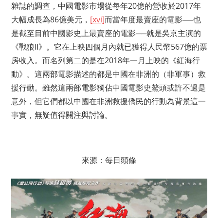
雜誌的調查，中國電影市場從每年20億的營收於2017年
大幅成長為86億美元，
[xvi]
而當年度最賣座的電影──也
是截至目前中國影史上最賣座的電影──就是吳京主演的
《戰狼II》。它在上映四個月內就已獲得人民幣567億的票
房收入。而名列第二的是在2018年一月上映的《紅海行
動》。這兩部電影描述的都是中國在非洲的（非軍事）救
援行動。雖然這兩部電影獨佔中國電影史鰲頭或許不過是
意外，但它們都以中國在非洲救援僑民的行動為背景這一
事實，無疑值得關注與討論。
來源：每日頭條