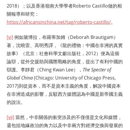
2018）；以及香港嶺南大學學者Roberto Castillo做的相
關報導和研究：
https://africansinchina.net/tag/roberto-castillo/
。
[vi]
例如黛博拉，布羅蒂加姆（Deborah Brautigam）
著，沈曉雷、高明秀譯，《龍的禮物：中國在非洲的真實
故事》（北京：社會科學文獻出版社，2012）便為這個
論辯，從外交援助與國際戰略的角度，提出了有利中國的
辯護。李靜君（Ching Kwan Lee），
The Specter of
Global China
(Chicago: University of Chicago Press,
2017)則從資本，而不是資本主義的角度，解說中國資本
在非洲造成的影響，反駁西方媒體認為中國是新帝國主義
的說法。
[vii]
當然，中非關係的衝突涉及的不僅僅是文化和媒體，
還包括地緣政治的角力以及中非兩方對經濟交換與發展的