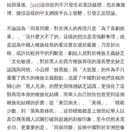
始與落後。
[xxii]
這些批判不只發生在英語媒體，也在像微
博、微信這樣的中文網路平台上發酵，引發正反辯論。
不論認為「同喜同樂」對非洲人的再現只是「為了喜劇效
果」，「沒什麼大不了的」這樣的想法是否強辭奪理，或
是認為中國人種族歧視的看法實在過於嚴肅，乃至於出
格，或許比較持平的判斷是：劇組人員對於種族主義缺乏
「文化敏感」，對於黑人在西方種族再現的漫長歷史缺乏
認識與同情。小品裡「扮黑臉」與「大屁股」的作為不只
重覆了西方的種族主義觀點，流露了中國對於他們宣稱所
關心的「黑人兄弟」的歷史與情感缺乏認識，更強化了這
類再現本身的種族化結構，而華人自己恰恰也曾受到這個
種族化結構的折磨：從「東亞病夫」、「黃禍」、「模範
少數」到「菜鳥新移民」，這些標籤都是上個世紀華人以
及亞裔美國人試圖打破與超越的刻板印象，至今仍然未竟
全功。更重要的是，「同喜同樂」反映中國對於非洲想像