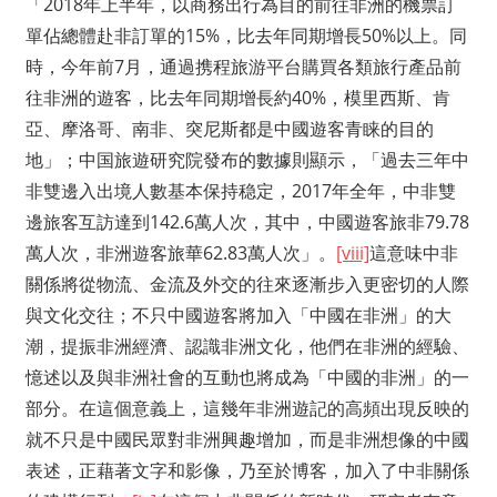
「2018年上半年，以商務出行為目的前往非洲的機票訂
單佔總體赴非訂單的15%，比去年同期增長50%以上。同
時，今年前7月，通過携程旅游平台購買各類旅行產品前
往非洲的遊客，比去年同期增長約40%，模里西斯、肯
亞、摩洛哥、南非、突尼斯都是中國遊客青睐的目的
地」；中国旅遊研究院發布的數據則顯示，「過去三年中
非雙邊入出境人數基本保持稳定，2017年全年，中非雙
邊旅客互訪達到142.6萬人次，其中，中國遊客旅非79.78
萬人次，非洲遊客旅華62.83萬人次」。
[viii]
這意味中非
關係將從物流、金流及外交的往來逐漸步入更密切的人際
與文化交往；不只中國遊客將加入「中國在非洲」的大
潮，提振非洲經濟、認識非洲文化，他們在非洲的經驗、
憶述以及與非洲社會的互動也將成為「中國的非洲」的一
部分。在這個意義上，這幾年非洲遊記的高頻出現反映的
就不只是中國民眾對非洲興趣增加，而是非洲想像的中國
表述，正藉著文字和影像，乃至於博客，加入了中非關係