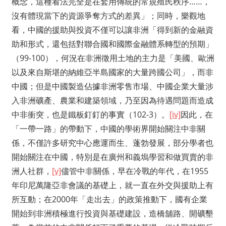
概念，這種看法完全是在套用傳統的常規殖民秩序……，
沒有體現當下的資源爭奪方式的差異」；同時，樂觀地
看，中國的援助與投資不僅可以讓非洲「得到新的金融資
助和形式，還包括對聯合國和國際金融體系轉型的預期」
（99-100），何況在非洲徵用土地的主力是「美國、歐洲
以及來自斯堪的納維亞半島國家的大量跨國公司」，而非
中國；但是中國製造佔據非洲零售市場、中國企業大量涉
入非洲礦產、農業和建築領域，乃至因為待遇問題而造成
中非衝突，也是鐵板釘釘的事實（102-3）。
[iv]
因此，在
「一帶一路」的帶動下，中國的學術界開始關注中非關
係，不僅許多研究中心應運而生、蓬勃發展，部分學者也
開始關注在中國，特別是在廣州和義塢學習和做買賣的非
洲人社群，
[v]
儘管中非關係，早在冷戰的年代，在1955
年印尼萬隆亞非會議的基礎上，就一直在外交與援助上有
所互動；在2000年「走出去」的政策推動下，國有企業
開始到非洲積極進行投資與基礎建設，造橋舖路、開礦墾