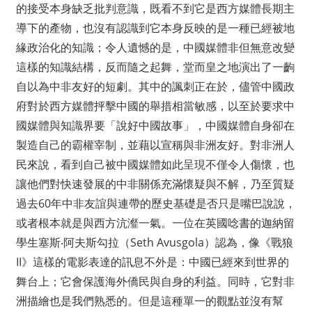
的接受本身缺乏批判意識，既看不到它是西方媒體長期主
導下的產物，也沒有認識到它本身反映的是一種已經被地
緣政治化的知識；令人遺憾的是，中國媒體非但無意改變
這樣的知識結構，反而隨之起舞，堂而皇之地演出了一齣
自以為中非友好的短劇。其中的諷刺正在於，儘管中國政
府對於西方媒體抨擊中國的舉措相當敏感，以至於要求中
國媒體與知識界要「說好中國故事」，中國媒體自身卻在
製造自己的霸權宰制，並藉以宣稱與非洲友好。對非洲人
民來說，看到自己被中國媒體如此呈現不僅令人傷懷，也
讓他們對快速發展的中非關係充滿懷疑與不解，乃至質疑
過去60年中非友誼與連帶的歷史基礎是否只是嘴巴說說，
或者根本就是與西方沆瀣一氣。一位在英國唸書的迦納留
學生塞斯‧阿夫斯勾拉（Seth Avusgola）認為，像《戰狼
II》這樣的電影表達的訊息不外是：中國已經來到世界的
舞台上；它會保護海外僑民與自身的利益。同時，它對非
洲描繪也是我們熟悉的。但是這種單一的觀點並沒有幫