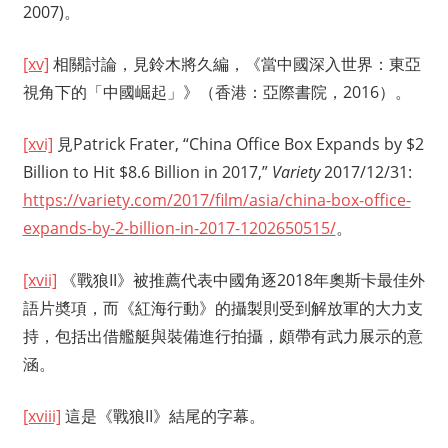
2007)。
[xv]
相關討論，見鈴木將久編，《當中國深入世界：東亞
視角下的「中國崛起」》（香港：亞際書院，2016）。
[xvi]
見Patrick Frater, “China Office Box Expands by $2
Billion to Hit $8.6 Billion in 2017,”
Variety
2017/12/31:
https://variety.com/2017/film/asia/china-box-office-
expands-by-2-billion-in-2017-1202650515/
。
[xvii]
《戰狼II》被推薦代表中國角逐2018年奧斯卡最佳外
語片奬項，而《紅海行動》的攝製則受到解放軍的大力支
持，包括出借艦艇與裝備進行拍攝，頗帶有武力展示的意
涵。
[xviii]
這是《戰狼II》結尾的字幕。