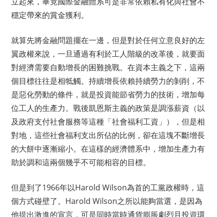
立起來，畢竟國際金融體系可是非常依賴私有化與社會不
穩定帶來的賞金獲利。
就算先將金融問題擺在一邊，但是對於任何立意良好的左
翼政權來說，一旦通過有利於工人階級的改革後，就要面
對經濟需要自動增長的困難挑戰。在資本主義之下，這兩
個目標往往是相牴觸。持續增長依賴持續勞力的剝削，不
是惡化勞動的條件，就是投資能節省勞力的技術，增加每
位工人的生產力。戰後凱恩斯主義的政策是調漲薪資（以
及政府支付社會服務等這種「社會福利工資」），但是相
對地，這些社會福利支出所佔的比例，卻在這塊不斷增長
的大餅中逐漸縮小。在這樣的經濟體系中，增加生產力有
助於調和這兩個幾乎不可能相容的目標。
但是到了1966年以Harold Wilson為首的工黨政權時，這
個方式碰壁了。Harold Wilson之所以能夠當選，是因為
他提出激進的宣言，可是同時當時通貨膨脹劇烈且投資環