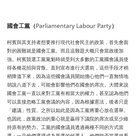
國會工黨（
Parliamentary Labour Party
）
柯賓與其支持者想要推行現代社會民主的政策，首先會面
對的困難就是國會工黨。而且這難題大概只會當政後加
強。柯賓競選工黨黨魁時就受到大多數的工黨國會議員使
得各種花招與背叛。直到宣布進行大選前，這些手段才稍
稍降溫下來，因為這些國會議員開始擔心他們一直無情地
胡說八道下去，可能會影響他們在國會的席次。大體來說
國會工黨一直以來對工黨有相當大的權力，甚至認為他們
可以直接忽略工黨會議的內容，因為根據憲法，後者只是
「建議」性質。之所以如此是因為工黨將重心放在選舉。
也因此，政黨政治的重心就是贏得下議院的席次或至少維
持原有的勢力。工黨的國會議員透過兩種不同的方式當
選：一旦他們選擇成為普選的候選人，他們能否當選就看