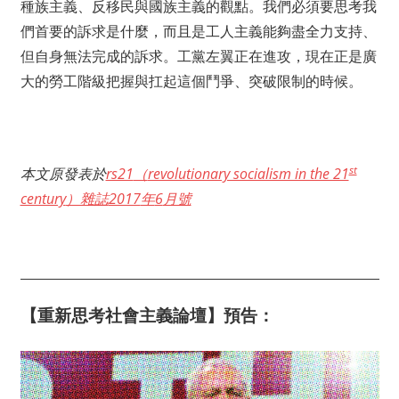
種族主義、反移民與國族主義的觀點。我們必須要思考我
們首要的訴求是什麼，而且是工人主義能夠盡全力支持、
但自身無法完成的訴求。工黨左翼正在進攻，現在正是廣
大的勞工階級把握與扛起這個鬥爭、突破限制的時候。
st
本文原發表於
rs21
（
revolutionary socialism in the 21
century
）雜誌
2017
年
6
月號
【重新思考社會主義論壇】預告：