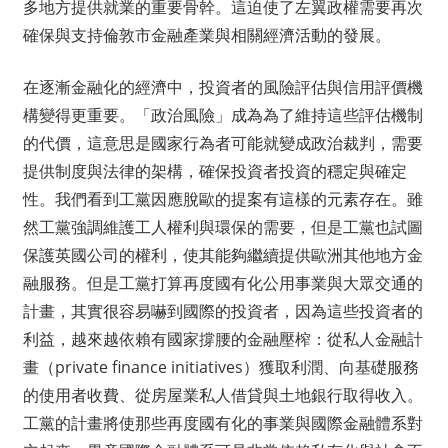
多地方提供就業的重要骨幹。這迫使了左翼政權需要再次
確保與支持倫敦市金融產業與相關經濟活動的發展。
在逐漸金融化的經濟中，投資者的風險評估與信用評價機
構變得更重要。「政治風險」成為為了維持這些評估機制
的代價，這意思是國家行為者可能就變成政治裁判，需要
提供制度與法律的架構，確保投資者投資的穩定與確定
性。我們看到工黨因應脫歐的提案有這樣的元素存在。雖
然工黨強調維護工人權利與環保的需要，但是工黨也試圖
保護英國公司的權利，使其能夠繼續提供歐洲其他地方金
融服務。但是工黨打算再度國有化公用事業與大眾交通的
計畫，其實很容易嚇到國際的投資者，因為這些投資者的
利益，越來越依賴有國家撐腰的金融壓榨：從私人金融計
畫（private finance initiatives）獲取利潤、向基礎服務
的使用者收費、從房屋業私人借貸與土地銀行取得收入。
工黨的計畫將使那些再度國有化的事業與國際金融體系對