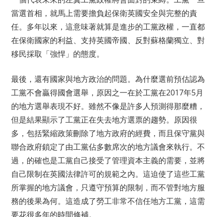
當選首相，就馬上需要擔負起保衛英國安全與完整的責
任。多年以來，這意味著就算是進步的工黨政權，一直都
在保衛國家的利益、支持英國帝國、反對蘇格蘭獨立、對
移民採取「強悍」的態度。
最後，還有國家與地方政治的問題。為什麼選前預估認為
工黨不會贏得國會選舉，原因之一在於工黨在2017年5月
的地方選舉表現不好。雖然不像是許多人預測得那麼糟，
但是結果顯示了工黨正在失去地方選票的趨勢。原因很
多，包括緊縮政策刪除了地方政府的經費，而且保守黨與
聯合政府鎖定了由工黨佔多數席次的地方議會來執行。不
過，的確也是工黨自己接受了管理資本主義的需要，並將
自己限制在英國法律許可的規範之內。這迫使了這些工黨
所掌握的地方議會，只遵守預算的限制，而不管對地方服
務的後果為何。這造成了勞工非常不信任地方工黨，這需
要花很多年的時間修補。