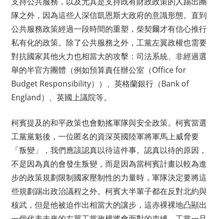
支持公共服務，以及尤其是支持既有財政政策的人踢出團
隊之外，因為這些人深信凱恩斯大政府的意識形態。直到
公共服務政策經過一段時間的重塑，柴契爾才有信心推行
私有化的政策。除了公共服務之外，工黨左翼政權也需要
對抗國家其他火力也相當大的攻擊：司法系統、非經過選
舉的半官方團體（例如預算責任辦公室（Office for
Budget Responsibility））、英格蘭銀行（Bank of
England）、英國上議院等。
柯賓提及的和平政策也會動搖軍隊與安全政策。柯賓當選
工黨黨魁後，一位匿名的資深英國陸軍將軍馬上威脅要
「叛變」，我們應該認真以待這件事。認真以待的原因，
不是因為真的會發生叛變，而是因為當柯賓計畫以較為進
步的政策規劃限制國家壓制性的力量時，軍隊決定要將這
些規劃踢出政治議程之外。柯賓大半輩子都在反對北約與
核武，但是他被迫作出相當大的讓步，這赤裸裸地凸顯出
一個代表未來的左翼工黨政權將會面對的束縛。工黨一旦