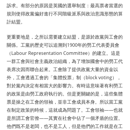
訴求。有部分的原因是英國的選舉制度：最高票者當選的
規則使得政黨偏好進行不同階級派系與政治意識形態的算
計結盟。
更重要地是，之所以需要建立結盟，是源於政黨與工會的
關係。工黨的歷史可以追溯到1900年的勞工代表委員會
（Labour Representation Committee）的建立。這是
一群工會與社會主義政治組織，為了增加國會中的勞工代
表席次因而聯合起來。工會除了提供政黨大量的資金以
外，工會透過工會的「集體投票」制（block voting），
對於黨內決定有相當大的影響力。有時這意味著有利勞工
的政策是由勞工政府執行的。但是更關鍵的是，這些集體
票是操之在工會的領袖，並非工會成員本身。所以當工黨
在制定政策的時候，這就成為問題了。工會領袖——也就
是所謂工會官僚——其實在社會中佔了一個矛盾的位置。
他們既不是老闆，也不是工人，但是他們的工作就是在工