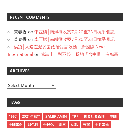
RECENT COMMENTS
黃春香
on
李亞橋│南鐵徵收案7月20至23日抗爭側記
黃春香
on
李亞橋│南鐵徵收案7月20至23日抗爭側記
洪凌│人道左派的去政治語言效應 | 新國際 New
International
on
武當山｜對不起，我的「含中量」有點高
ARCHIVES
A
r
c
TAGS
h
i
1997
2021年秋鬥
SAMIR AMIN
TPP
世界社會論壇
中國
v
中國革命
以色列
全球化
兩岸
冷戰
列寧
十月革命