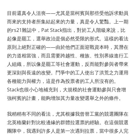
目前還真令人沮喪——尤其是當柯賓與那些受他訴求動員
而來的支持者所集結起來的力量，真是令人驚豔。上一期
的rs21雜誌中，Pat Stack指出，對於工人階級來說，比
起像是罷工，選舉政治是個必然受限的形式。這樣的看法
原則上絕對正確的——由於他們正面迎戰資本時，其潛在
的力道相當強，而且需要跨越性、種族、性別界線進行工
人組織，所以像是罷工等社會運動，反而能對參與者帶來
更深刻與長遠的改變。鬥爭中的工人使出了洪荒之力運用
各種能力與權力，這是作為投票者的工人所沒有的。
Stack也很小心地補充到，大規模的社會運動參與只會增
強柯賓的計畫，能夠增加其力量改變選舉之外的條件。
我稍稍有不同的看法，尤其根據我曾替工黨的競選團隊在
北英格蘭針對比較邊緣的群體拉選票的經驗。在這個競選
團隊中，我遇到許多人是第一次遇到拉票，當中很多人完