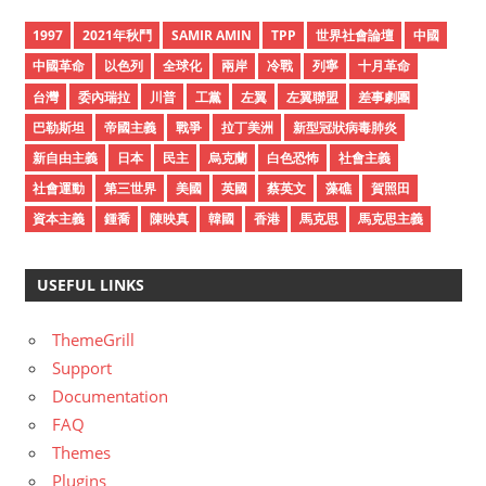
h
i
1997
2021年秋鬥
SAMIR AMIN
TPP
世界社會論壇
中國
v
中國革命
以色列
全球化
兩岸
冷戰
列寧
十月革命
e
台灣
委內瑞拉
川普
工黨
左翼
左翼聯盟
差事劇團
s
巴勒斯坦
帝國主義
戰爭
拉丁美洲
新型冠狀病毒肺炎
新自由主義
日本
民主
烏克蘭
白色恐怖
社會主義
社會運動
第三世界
美國
英國
蔡英文
藻礁
賀照田
資本主義
鍾喬
陳映真
韓國
香港
馬克思
馬克思主義
USEFUL LINKS
ThemeGrill
Support
Documentation
FAQ
Themes
Plugins