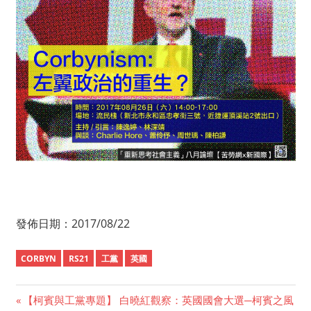
發佈日期：2017/08/22
CORBYN
RS21
工黨
英國
Previous
【柯賓與工黨專題】 白曉紅觀察：英國國會大選─柯賓之風