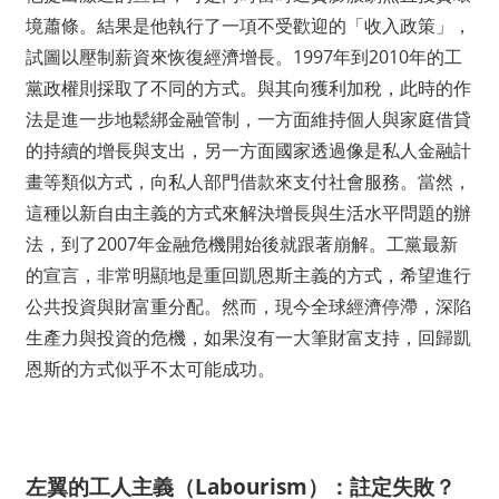
境蕭條。結果是他執行了一項不受歡迎的「收入政策」，
試圖以壓制薪資來恢復經濟增長。1997年到2010年的工
黨政權則採取了不同的方式。與其向獲利加稅，此時的作
法是進一步地鬆綁金融管制，一方面維持個人與家庭借貸
的持續的增長與支出，另一方面國家透過像是私人金融計
畫等類似方式，向私人部門借款來支付社會服務。當然，
這種以新自由主義的方式來解決增長與生活水平問題的辦
法，到了2007年金融危機開始後就跟著崩解。工黨最新
的宣言，非常明顯地是重回凱恩斯主義的方式，希望進行
公共投資與財富重分配。然而，現今全球經濟停滯，深陷
生產力與投資的危機，如果沒有一大筆財富支持，回歸凱
恩斯的方式似乎不太可能成功。
左翼的工人主義（
Labourism
）：註定失敗？