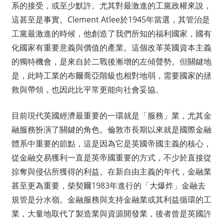
系的接受，或至少默許。尤其對最激進的工黨政權來說，
這甚至是事實。Clement Atlee於1945年當選，其管治是
工黨最激進的時候，他創造了我們所知的福利國家，國有
化國家有重要意義與價值的產業。這個改革英國資本主義
的獨特機會，是來自於二戰後漸增的左傾聲勢。但關鍵地
是，此時工業的布爾喬亞階級也相對地弱，需要國家的拯
救與帶領，也因此比平常更能向社會妥協。
目前現代英國經濟最重要的一環就是「服務」業，尤其金
融服務扮演了關鍵的角色。倫敦市長期以來就是國際金融
體系中重要的節點，這是因為它是英國帝國主義的核心，
從金融交易獲利一直是英帝國重要的方式，不少於直接從
掠奪與侵佔所獲得的利益。在新自由主義的年代，金融業
甚至更為重要，柴契爾1983年進行的「大爆炸」金融去
規管是分水嶺。金融服務與支持金融業或其利益循環的工
業，大量地取代了製造業與資源開發業，後者曾是英國許