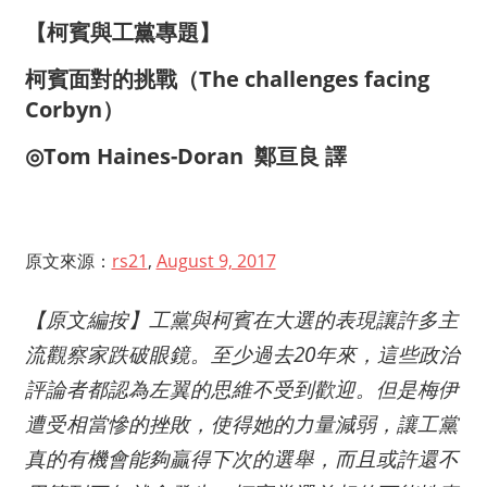
【柯賓與工黨專題】
柯賓面對的挑戰
（
The challenges facing
Corbyn
）
◎Tom Haines-Doran 鄭亘良 譯
原文來源：
rs21
,
August 9, 2017
【原文編按】工黨與柯賓在大選的表現讓許多主
流觀察家跌破眼鏡。至少過去
20
年來，這些政治
評論者都認為左翼的思維不受到歡迎。但是梅伊
遭受相當慘的挫敗，使得她的力量減弱，讓工黨
真的有機會能夠贏得下次的選舉，而且或許還不