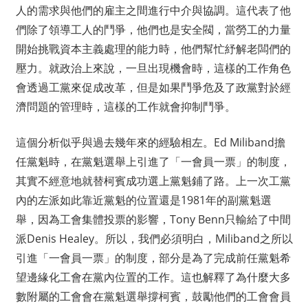
人的需求與他們的雇主之間進行中介與協調。這代表了他
們除了領導工人的鬥爭，他們也是安全閥，當勞工的力量
開始挑戰資本主義處理的能力時，他們幫忙紓解老闆們的
壓力。就政治上來說，一旦出現機會時，這樣的工作角色
會透過工黨來促成改革，但是如果鬥爭危及了政黨對於經
濟問題的管理時，這樣的工作就會抑制鬥爭。
這個分析似乎與過去幾年來的經驗相左。Ed Miliband擔
任黨魁時，在黨魁選舉上引進了「一會員一票」的制度，
其實不經意地就替柯賓成功選上黨魁鋪了路。上一次工黨
內的左派如此靠近黨魁的位置還是1981年的副黨魁選
舉，因為工會集體投票的影響，Tony Benn只輸給了中間
派Denis Healey。所以，我們必須明白，Miliband之所以
引進「一會員一票」的制度，部分是為了完成前任黨魁希
望邊緣化工會在黨內位置的工作。這也解釋了為什麼大多
數附屬的工會會在黨魁選舉撐柯賓，鼓勵他們的工會會員