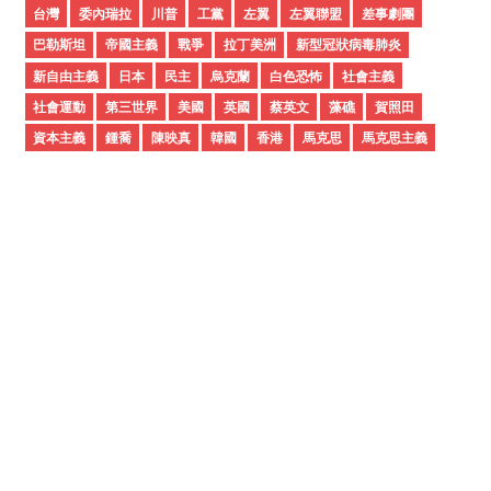
e
台灣
委內瑞拉
川普
工黨
左翼
左翼聯盟
差事劇團
s
巴勒斯坦
帝國主義
戰爭
拉丁美洲
新型冠狀病毒肺炎
新自由主義
日本
民主
烏克蘭
白色恐怖
社會主義
社會運動
第三世界
美國
英國
蔡英文
藻礁
賀照田
資本主義
鍾喬
陳映真
韓國
香港
馬克思
馬克思主義