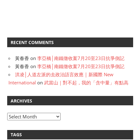
RECENT COMMENTS
黃春香
on
李亞橋│南鐵徵收案7月20至23日抗爭側記
黃春香
on
李亞橋│南鐵徵收案7月20至23日抗爭側記
洪凌│人道左派的去政治語言效應 | 新國際 New
International
on
武當山｜對不起，我的「含中量」有點高
ARCHIVES
A
r
c
TAGS