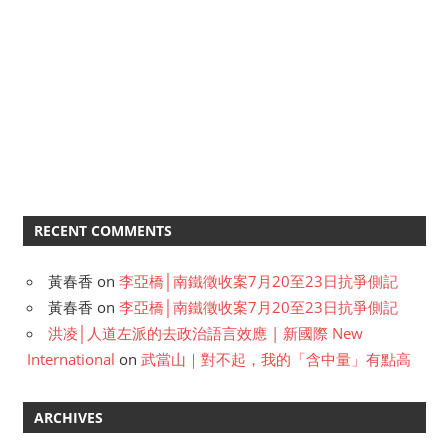
RECENT COMMENTS
黃春香
on
李亞橋│南鐵徵收案7月20至23日抗爭側記
黃春香
on
李亞橋│南鐵徵收案7月20至23日抗爭側記
洪凌│人道左派的去政治語言效應 | 新國際 New
International
on
武當山｜對不起，我的「含中量」有點高
ARCHIVES