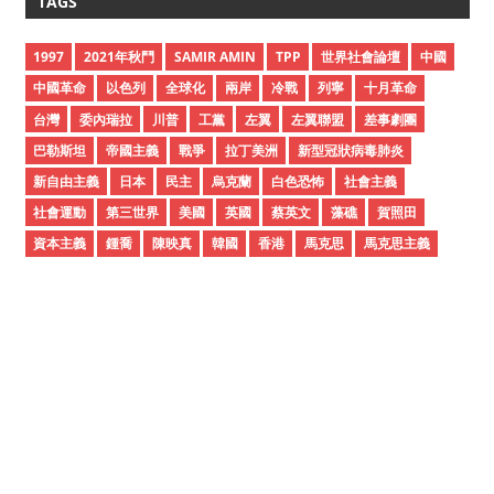
TAGS
h
i
1997
2021年秋鬥
SAMIR AMIN
TPP
世界社會論壇
中國
v
中國革命
以色列
全球化
兩岸
冷戰
列寧
十月革命
e
台灣
委內瑞拉
川普
工黨
左翼
左翼聯盟
差事劇團
s
巴勒斯坦
帝國主義
戰爭
拉丁美洲
新型冠狀病毒肺炎
新自由主義
日本
民主
烏克蘭
白色恐怖
社會主義
社會運動
第三世界
美國
英國
蔡英文
藻礁
賀照田
資本主義
鍾喬
陳映真
韓國
香港
馬克思
馬克思主義