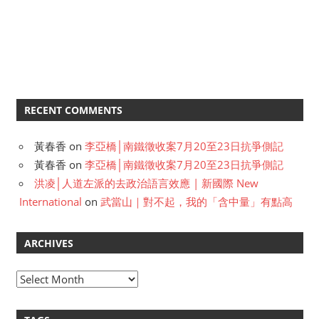
RECENT COMMENTS
黃春香
on
李亞橋│南鐵徵收案7月20至23日抗爭側記
黃春香
on
李亞橋│南鐵徵收案7月20至23日抗爭側記
洪凌│人道左派的去政治語言效應 | 新國際 New
International
on
武當山｜對不起，我的「含中量」有點高
ARCHIVES
A
r
c