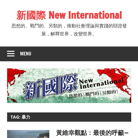
Skip
新國際 New International
to
content
思想的、戰鬥的、另類的，推動社會理論與實踐的辯證發
展，解釋世界，改變世界。
MENU
TAG: 暴力
黃維幸觀點：最後的呼籲 —