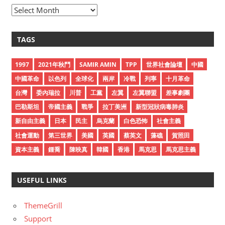
A
r
c
TAGS
h
i
1997
2021年秋鬥
SAMIR AMIN
TPP
世界社會論壇
中國
v
中國革命
以色列
全球化
兩岸
冷戰
列寧
十月革命
e
台灣
委內瑞拉
川普
工黨
左翼
左翼聯盟
差事劇團
s
巴勒斯坦
帝國主義
戰爭
拉丁美洲
新型冠狀病毒肺炎
新自由主義
日本
民主
烏克蘭
白色恐怖
社會主義
社會運動
第三世界
美國
英國
蔡英文
藻礁
賀照田
資本主義
鍾喬
陳映真
韓國
香港
馬克思
馬克思主義
USEFUL LINKS
ThemeGrill
Support