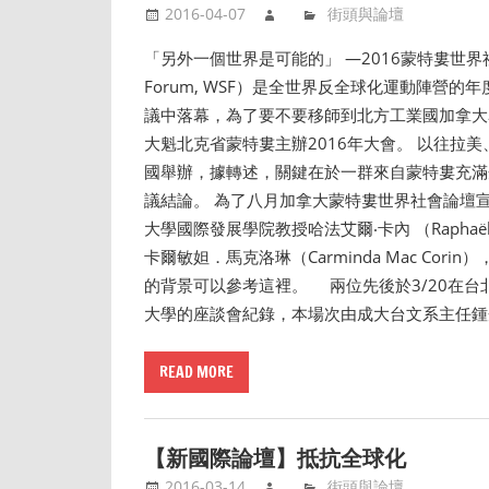
2016-04-07
街頭與論壇
「另外一個世界是可能的」 —2016蒙特婁世界社會
Forum, WSF）是全世界反全球化運動陣營
議中落幕，為了要不要移師到北方工業國加拿大
大魁北克省蒙特婁主辦2016年大會。 以往拉
國舉辦，據轉述，關鍵在於一群來自蒙特婁充滿
議結論。 為了八月加拿大蒙特婁世界社會論壇宣
大學國際發展學院教授哈法艾爾‧卡內 （Rapha
卡爾敏妲．馬克洛琳（Carminda Mac C
的背景可以參考這裡。 兩位先後於3/20在台北
大學的座談會紀錄，本場次由成大台文系主任
READ MORE
【新國際論壇】抵抗全球化
2016-03-14
街頭與論壇