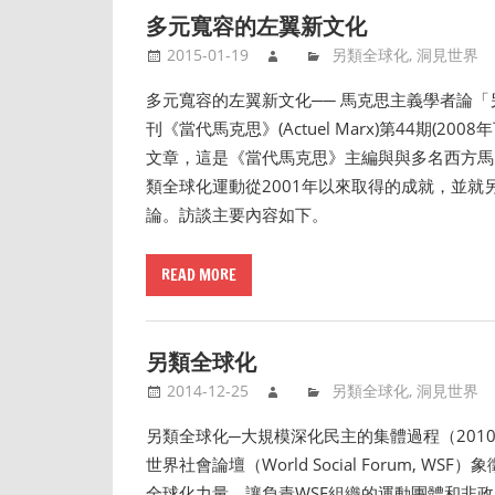
多元寬容的左翼新文化
2015-01-19
另類全球化
,
洞見世界
多元寬容的左翼新文化── 馬克思主義學者論「另類
刊《當代馬克思》(Actuel Marx)第44期
文章，這是《當代馬克思》主編與與多名西方馬
類全球化運動從2001年以來取得的成就，並
論。訪談主要內容如下。
READ MORE
另類全球化
2014-12-25
另類全球化
,
洞見世界
另類全球化─大規模深化民主的集體過程（2010.4.16《
世界社會論壇（World Social Forum,
全球化力量，讓負責WSF組織的運動團體和非