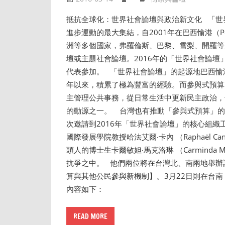
抵抗全球化：世界社會論壇與政治新文化 「世界社會論
進步運動的最大集結，自2001年在巴西愉港（Po
洲等多個國家，弗羅倫斯、巴黎、雪梨、開羅等
壇或主題社會論壇。2016年的「世界社會論壇
代表參加。 「世界社會論壇」的起源地巴西愉
年以來，積累了極為豐富的經驗。而參與式預算
主管理公共事務，從日常生活中更新民主政治，
的動源之一。 台灣也有推動「參與式預算」的
次邀請到2016年「世界社會論壇」的核心組織
國際發展學院教授哈法艾爾‧卡內 （Raphaël
頭人的博士生卡爾敏妲‧馬克洛琳 （Carminda
抗爭之中。 他們兩位將在台灣北、南兩地舉辦
算與其他公民參與新機制】。3月22日則在台
內容如下：
READ MORE