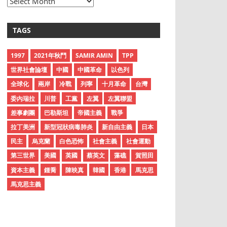
A
r
c
TAGS
h
i
1997
2021年秋鬥
SAMIR AMIN
TPP
v
世界社會論壇
中國
中國革命
以色列
e
全球化
兩岸
冷戰
列寧
十月革命
台灣
s
委內瑞拉
川普
工黨
左翼
左翼聯盟
差事劇團
巴勒斯坦
帝國主義
戰爭
拉丁美洲
新型冠狀病毒肺炎
新自由主義
日本
民主
烏克蘭
白色恐怖
社會主義
社會運動
第三世界
美國
英國
蔡英文
藻礁
賀照田
資本主義
鍾喬
陳映真
韓國
香港
馬克思
馬克思主義