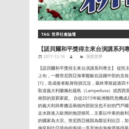
TAG: 世界社會論壇
【諾貝爾和平獎得主來台演講系列
2017-12-16
洞見世界
【諾貝爾和平獎得主來台演講系列專文】 從民主
上旬，一艘突尼西亞海軍艦艇在該國中部的克肯納
[1]，造成後者船身毀損沉沒，最終導致超過四
取道義大利蘭佩杜薩島（Lampedusa）或西西
南部的貧窮家庭。 自從2015年歐洲難民危機
的義大利與希臘這兩個內部狀況也不好的門戶國
走水路進入歐洲的無證移民，主要以中東的敘利
的國家為大宗。突尼西亞雖因為鄰近利比亞，加
伸至利比亞境內的海域一直是地中海偷渡路徑最