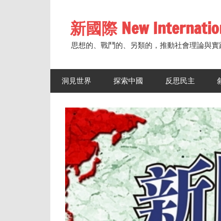
Skip
to
新國際 New Internatio
content
思想的、戰鬥的、另類的，推動社會理論與實
洞見世界
探索中國
反思民主