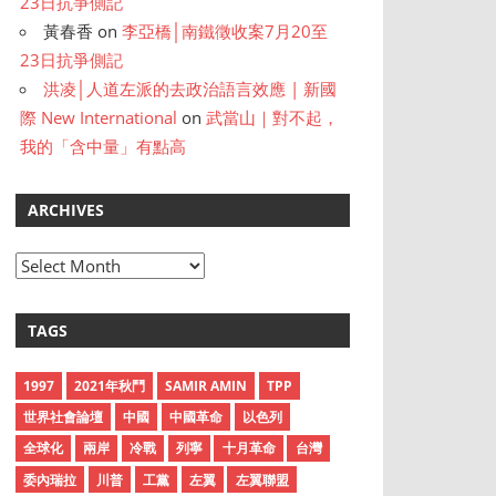
23日抗爭側記
黃春香
on
李亞橋│南鐵徵收案7月20至
23日抗爭側記
洪凌│人道左派的去政治語言效應 | 新國
際 New International
on
武當山｜對不起，
我的「含中量」有點高
ARCHIVES
A
r
c
TAGS
h
i
1997
2021年秋鬥
SAMIR AMIN
TPP
v
世界社會論壇
中國
中國革命
以色列
e
全球化
兩岸
冷戰
列寧
十月革命
台灣
s
委內瑞拉
川普
工黨
左翼
左翼聯盟