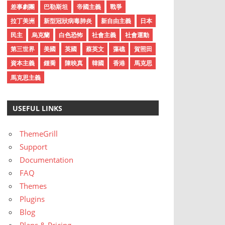
差事劇團
巴勒斯坦
帝國主義
戰爭
拉丁美洲
新型冠狀病毒肺炎
新自由主義
日本
民主
烏克蘭
白色恐怖
社會主義
社會運動
第三世界
美國
英國
蔡英文
藻礁
賀照田
資本主義
鍾喬
陳映真
韓國
香港
馬克思
馬克思主義
USEFUL LINKS
ThemeGrill
Support
Documentation
FAQ
Themes
Plugins
Blog
Plans & Pricing