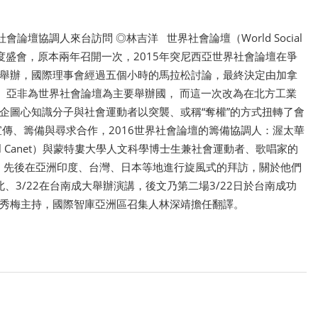
論壇協調人來台訪問 ◎林吉洋 世界社會論壇（World Social
的年度盛會，原本兩年召開一次，2015年突尼西亞世界社會論壇在爭
舉辦，國際理事會經過五個小時的馬拉松討論，最終決定由加拿
美、亞非為世界社會論壇為主要舉辦國， 而這一次改為在北方工業
企圖心知識分子與社會運動者以突襲、或稱“奪權”的方式扭轉了會
傳、籌備與尋求合作，2016世界社會論壇的籌備協調人：渥太華
ël Canet）與蒙特婁大學人文科學博士生兼社會運動者、歌唱家的
orin），先後在亞洲印度、台灣、日本等地進行旋風式的拜訪，關於他們
、3/22在台南成大舉辦演講，後文乃第二場3/22日於台南成功
鍾秀梅主持，國際智庫亞洲區召集人林深靖擔任翻譯。