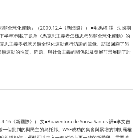
全球化運動」（2009.12.4《新國際》） ■毛禹權 譯 法國期
(2008年下半年)刊載了題為《馬克思主義者怎樣思考另類全球化運動》的
克思主義學者就另類全球化運動進行訪談的筆錄。訪談回顧了另
就另類運動的性質、問題、與社會主義的關係以及發展前景展開了討
新國際》） 文■Boaventura de Sousa Santos 譯■李文吉
 WSF）象徵一個批判的與民主的烏托邦。WSF成功的集會與累增的制衡霸權
政府組織相信：運動可以進入一個政治上更一致的新階段，需要將