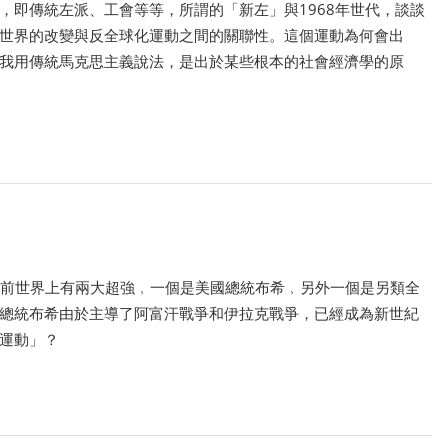
，即傳統左派、工會等等，所謂的「新左」與1968年世代，談談
世界的改變與反全球化運動之間的關聯性。這個運動為何會出
我用傳統馬克思主義說法，是出於某些根本的社會經濟學的原
目前世界上有兩大超強﹐一個是美國總統布希﹐另外一個是另類全
總統布希由於主導了阿富汗戰爭和伊拉克戰爭，已經成為新世紀
運動」？