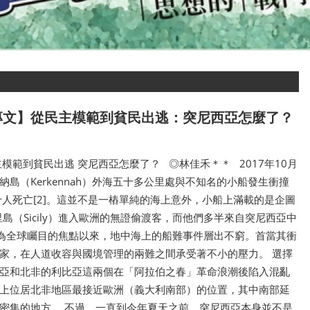
專文】從民主模範到貧民出逃：突尼西亞怎麼了？
模範到貧民出逃 突尼西亞怎麼了？ ◎林佳禾＊＊ 2017年10月
島（Kerkennah）外海五十多公里處與不知名的小船發生衝撞
十人死亡[2]。這並不是一樁單純的海上意外，小船上滿載的是企圖
里島（Sicily）進入歐洲的無證偷渡客，而他們多半來自突尼西亞中
成為全球矚目的焦點以來，地中海上的船難事件層出不窮。首當其衝
家，在人道收容與國境管理的兩難之間承受著不小的壓力。 選擇
亞和北非的利比亞這兩個在「阿拉伯之春」革命浪潮後陷入混亂
上位居北非地區最接近歐洲（義大利南部）的位置，其中南部延
密集的地方。 不過，一直到今年夏天之前，突尼西亞本身並不是