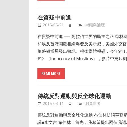
在質疑中前進
2015-05-21
街頭與論壇
在質疑中前進 ── 阿拉伯世界的民主之路 ◎林深靖
和埃及首府開羅相繼爆發反美示威，美國外交官
華盛頓當局發出警訊。根據媒體報導，今年91
知》（Innocence of Muslims），影
READ MORE
傳統反對運動與反全球化運動
2015-03-11
洞見世界
傳統反對運動與反全球化運動 布佳林訪談華勒斯坦（200
譯■李文吉 布佳林：首先，我希望提出兩個我