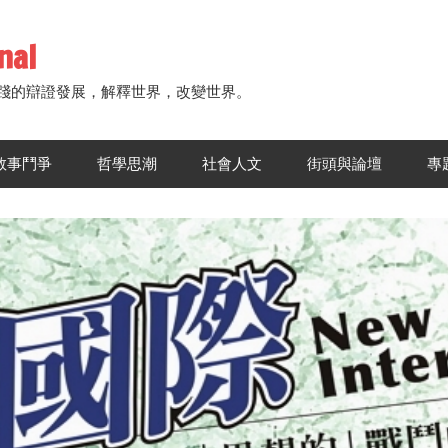
nal
踐的辯證發展，解釋世界，改變世界。
敘事鬥爭
哲學思潮
社會人文
街頭與論壇
專