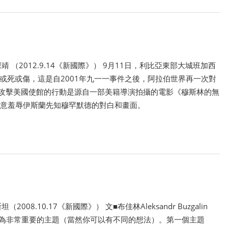
 （2012.9.14《新國際》） 9月11日，利比亞東部大城班加西
或死或傷，這是自2001年九一一事件之後，阿拉伯世界再一次對
1攻擊美國使館的行動是源自一部美籍導演拍攝的電影《穆斯林的無
片中充斥刻意羞辱伊斯蘭先知穆罕默德的對白和畫面。
8.10.17《新國際》） 文■布佳林Aleksandr Buzgalin
認為非常重要的主題（當然你可以有不同的想法）。第一個主題