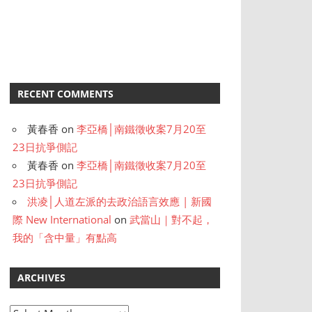
RECENT COMMENTS
黃春香
on
李亞橋│南鐵徵收案7月20至
23日抗爭側記
黃春香
on
李亞橋│南鐵徵收案7月20至
23日抗爭側記
洪凌│人道左派的去政治語言效應 | 新國
際 New International
on
武當山｜對不起，
我的「含中量」有點高
ARCHIVES