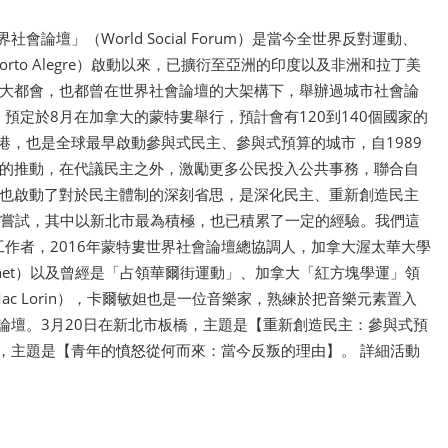
壇」（World Social Forum）是當今全世界反對運動、
rto Alegre）啟動以來，已擴衍至亞洲的印度以及非洲和拉丁美
大都會，也都曾在世界社會論壇的大架構下，舉辦過城市社會論
」預定於8月在加拿大的蒙特婁舉行，預計會有120到140個國家的
港，也是全球最早啟動參與式民主、參與式預算的城市，自1989
的推動，在代議民主之外，激勵更多公民投入公共事務，聯合自
也啟動了對於民主體制的深刻省思，是深化民主、重新創造民主
嘗試，其中以新北市最為積極，也已積累了一定的經驗。我們這
工作者，2016年蒙特婁世界社會論壇總協調人，加拿大渥太華大學
 Canet）以及曾經是「占領華爾街運動」、加拿大「紅方塊學運」領
 Mac Lorin），卡爾敏妲也是一位音樂家，熟練於把音樂元素置入
論壇。3月20日在新北市板橋，主題是【重新創造民主：參與式預
南，主題是【青年的憤怒從何而來：當今反叛的理由】。 詳細活動