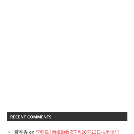
RECENT COMMENTS
黃春香
on
李亞橋│南鐵徵收案7月20至23日抗爭側記