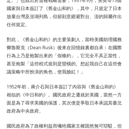
定。」也就出於這種戰略需要，1951年9月，美英等13個
國家與日本簽訂了《舊金山和約》，其中，只規定了日本
放棄台灣及澎湖列島，但卻刻意廻避對台、澎的歸屬作出
任何規定。
對此，《舊金山和約》的主要策劃人，當時美國助理國務
卿魯斯克（Dean Rusk）後來在回憶錄裏都自承︰在國際
行為上乃是炮製出來的「假條約」，它完全不具正當性，
甚至炮製「這些程式規則是蠻橫的。想起我自己在這些會
議策略中所扮演的角色，使我臉紅！」
1952年初，蔣介石與日本簽訂了內容與《舊金山和約》
相似的《中日和約》。國民政府之遷就於美國，當然一方
面是為了尋求美國的保護，其次便是爭取日本承認其臺北
政府為中央政府。
國民政府為了政權利益而犧牲國家主權固然無可辯駁，但