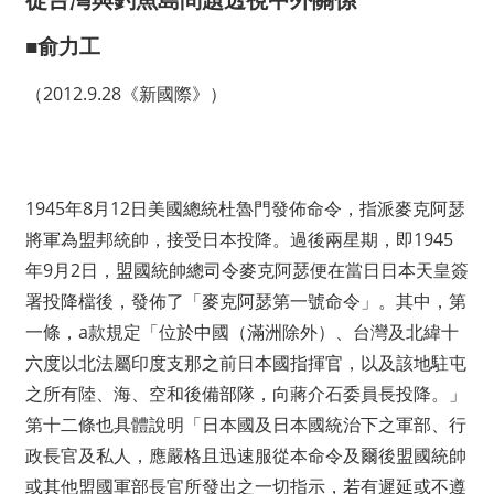
■俞力工
（2012.9.28《新國際》）
1945年8月12日美國總統杜魯門發佈命令，指派麥克阿瑟
將軍為盟邦統帥，接受日本投降。過後兩星期，即1945
年9月2日，盟國統帥總司令麥克阿瑟便在當日日本天皇簽
署投降檔後，發佈了「麥克阿瑟第一號命令」。其中，第
一條，a款規定「位於中國（滿洲除外）、台灣及北緯十
六度以北法屬印度支那之前日本國指揮官，以及該地駐屯
之所有陸、海、空和後備部隊，向蔣介石委員長投降。」
第十二條也具體說明「日本國及日本國統治下之軍部、行
政長官及私人，應嚴格且迅速服從本命令及爾後盟國統帥
或其他盟國軍部長官所發出之一切指示，若有遲延或不遵