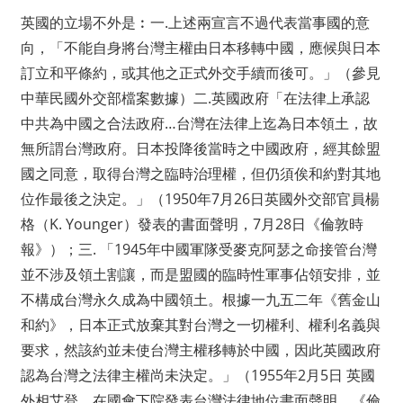
英國的立場不外是︰一.上述兩宣言不過代表當事國的意
向，「不能自身將台灣主權由日本移轉中國，應候與日本
訂立和平條約，或其他之正式外交手續而後可。」（參見
中華民國外交部檔案數據）二.英國政府「在法律上承認
中共為中國之合法政府…台灣在法律上迄為日本領土，故
無所謂台灣政府。日本投降後當時之中國政府，經其餘盟
國之同意，取得台灣之臨時治理權，但仍須俟和約對其地
位作最後之決定。」（1950年7月26日英國外交部官員楊
格（K. Younger）發表的書面聲明，7月28日《倫敦時
報》）；三. 「1945年中國軍隊受麥克阿瑟之命接管台灣
並不涉及領土割讓，而是盟國的臨時性軍事佔領安排，並
不構成台灣永久成為中國領土。根據一九五二年《舊金山
和約》，日本正式放棄其對台灣之一切權利、權利名義與
要求，然該約並未使台灣主權移轉於中國，因此英國政府
認為台灣之法律主權尚未決定。」（1955年2月5日 英國
外相艾登，在國會下院發表台灣法律地位書面聲明，《倫