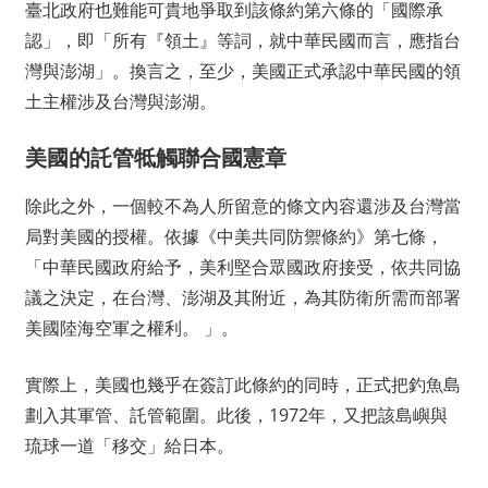
臺北政府也難能可貴地爭取到該條約第六條的「國際承
認」，即「所有『領土』等詞，就中華民國而言，應指台
灣與澎湖」。換言之，至少，美國正式承認中華民國的領
土主權涉及台灣與澎湖。
美國的託管牴觸聯合國憲章
除此之外，一個較不為人所留意的條文內容還涉及台灣當
局對美國的授權。依據《中美共同防禦條約》第七條，
「中華民國政府給予，美利堅合眾國政府接受，依共同協
議之決定，在台灣、澎湖及其附近，為其防衛所需而部署
美國陸海空軍之權利。 」。
實際上，美國也幾乎在簽訂此條約的同時，正式把釣魚島
劃入其軍管、託管範圍。此後，1972年，又把該島嶼與
琉球一道「移交」給日本。