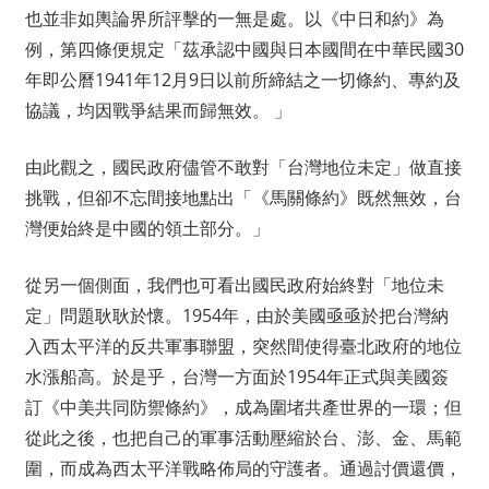
也並非如輿論界所評擊的一無是處。以《中日和約》為
例，第四條便規定「茲承認中國與日本國間在中華民國30
年即公曆1941年12月9日以前所締結之一切條約、專約及
協議，均因戰爭結果而歸無效。 」
由此觀之，國民政府儘管不敢對「台灣地位未定」做直接
挑戰，但卻不忘間接地點出「《馬關條約》既然無效，台
灣便始終是中國的領土部分。」
從另一個側面，我們也可看出國民政府始終對「地位未
定」問題耿耿於懷。1954年，由於美國亟亟於把台灣納
入西太平洋的反共軍事聯盟，突然間使得臺北政府的地位
水漲船高。於是乎，台灣一方面於1954年正式與美國簽
訂《中美共同防禦條約》，成為圍堵共產世界的一環；但
從此之後，也把自己的軍事活動壓縮於台、澎、金、馬範
圍，而成為西太平洋戰略佈局的守護者。通過討價還價，