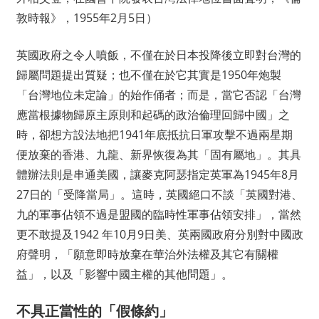
敦時報》，1955年2月5日）
英國政府之令人噴飯，不僅在於日本投降後立即對台灣的
歸屬問題提出質疑；也不僅在於它其實是1950年炮製
「台灣地位未定論」的始作俑者；而是，當它否認「台灣
應當根據物歸原主原則和起碼的政治倫理回歸中國」之
時，卻想方設法地把1941年底抵抗日軍攻擊不過兩星期
便放棄的香港、九龍、新界恢復為其「固有屬地」。其具
體辦法則是串通美國，讓麥克阿瑟指定英軍為1945年8月
27日的「受降當局」。這時，英國絕口不談「英國對港、
九的軍事佔領不過是盟國的臨時性軍事佔領安排」，當然
更不敢提及1942 年10月9日美、英兩國政府分別對中國政
府聲明，「願意即時放棄在華治外法權及其它有關權
益」，以及「影響中國主權的其他問題」。
不具正當性的「假條約」