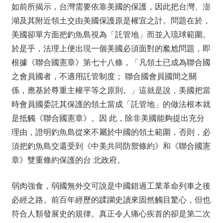
如前所揭示，台灣需要依靠美國的保護，因此把台灣、澎
湖及其附近領土交由美國保護原是權宜之計。問題在於，
美國卻單方面把釣魚島視為「託管地」而並入琉球範圍。
於是乎，法理上便出現一個美國必須面對的尷尬問題，即
根據《聯合國憲章》第七十八條，「凡領土已成為聯合國
之會員國者，不適用託管制度； 聯合國會員國間之關
係，應基於尊重主權平等之原則。」這就是說，美國把當
時會員國委託其保護的領土當成「託管地」的做法根本就
是抵觸《聯合國憲章》。因 此，除非美國能夠提出充分
理由，證明釣魚島從來不屬於中國的領土範圍，否則，必
須把釣魚島交還受到《中美共同防禦條約》和《聯合國憲
章》雙重條約保護的台 北政府。
弱肉強食，弱國無外交可說是中國錯過工業革命列車之後
必經之路。前百年經歷的蹂躪史讀來固然觸目驚心，但也
符合人類發展史的規律。真正令人痛心疾首的卻是第二次