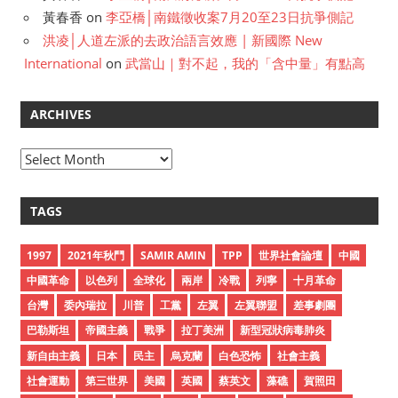
黃春香
on
李亞橋│南鐵徵收案7月20至23日抗爭側記
洪凌│人道左派的去政治語言效應 | 新國際 New
International
on
武當山｜對不起，我的「含中量」有點高
ARCHIVES
A
r
c
TAGS
h
i
1997
2021年秋鬥
SAMIR AMIN
TPP
世界社會論壇
中國
v
中國革命
以色列
全球化
兩岸
冷戰
列寧
十月革命
e
台灣
委內瑞拉
川普
工黨
左翼
左翼聯盟
差事劇團
s
巴勒斯坦
帝國主義
戰爭
拉丁美洲
新型冠狀病毒肺炎
新自由主義
日本
民主
烏克蘭
白色恐怖
社會主義
社會運動
第三世界
美國
英國
蔡英文
藻礁
賀照田