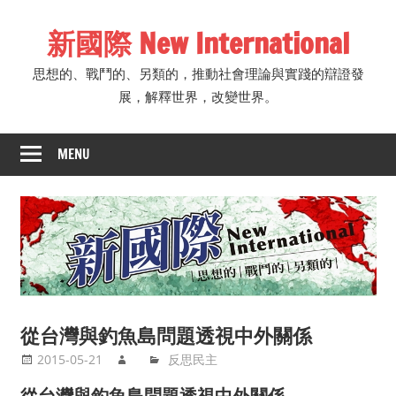
Skip
新國際 New International
to
content
思想的、戰鬥的、另類的，推動社會理論與實踐的辯證發
展，解釋世界，改變世界。
MENU
從台灣與釣魚島問題透視中外關係
2015-05-21
反思民主
從台灣與釣魚島問題透視中外關係