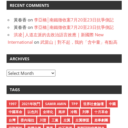
RECENT COMMENTS
黃春香
on
李亞橋│南鐵徵收案7月20至23日抗爭側記
黃春香
on
李亞橋│南鐵徵收案7月20至23日抗爭側記
洪凌│人道左派的去政治語言效應 | 新國際 New
International
on
武當山｜對不起，我的「含中量」有點高
ARCHIVES
A
r
c
TAGS
h
i
1997
2021年秋鬥
SAMIR AMIN
TPP
世界社會論壇
中國
v
中國革命
以色列
全球化
兩岸
冷戰
列寧
十月革命
e
台灣
委內瑞拉
川普
工黨
左翼
左翼聯盟
差事劇團
s