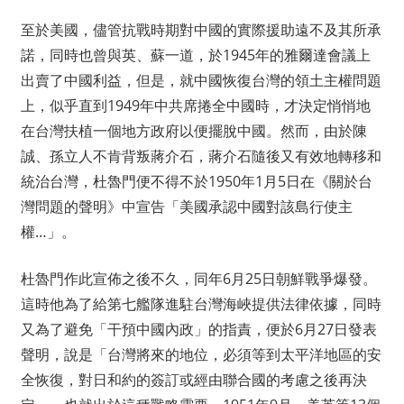
至於美國，儘管抗戰時期對中國的實際援助遠不及其所承
諾，同時也曾與英、蘇一道，於1945年的雅爾達會議上
出賣了中國利益，但是，就中國恢復台灣的領土主權問題
上，似乎直到1949年中共席捲全中國時，才決定悄悄地
在台灣扶植一個地方政府以便擺脫中國。然而，由於陳
誠、孫立人不肯背叛蔣介石，蔣介石隨後又有效地轉移和
統治台灣，杜魯門便不得不於1950年1月5日在《關於台
灣問題的聲明》中宣告「美國承認中國對該島行使主
權…」。
杜魯門作此宣佈之後不久，同年6月25日朝鮮戰爭爆發。
這時他為了給第七艦隊進駐台灣海峽提供法律依據，同時
又為了避免「干預中國內政」的指責，便於6月27日發表
聲明，說是「台灣將來的地位，必須等到太平洋地區的安
全恢復，對日和約的簽訂或經由聯合國的考慮之後再決