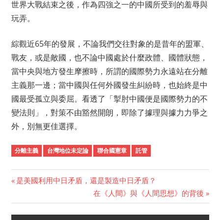
世界大戰結束之後，作為四強之一的中國所受到的羞辱與
玩弄。
綜觀近65年的發展，不論我們交往對象的是昔年的盟軍、
戰友，或是敵國，也不論中國處於什麼政體、國體狀態，
當中央與地方發生摩擦時，所謂的國際勢力永遠站在分離
主義那一邊；當中國與任何外國發生糾紛時，也始終是中
國最受孤立與委屈。看透了「掣肘中國便是國際勢力的不
變法則」，對策不由豁然開朗，即除了據理與據力力爭之
外，別無更佳選擇。
分離主義
台灣地位未定論
聯合國憲章
託管
Previous
是美國利用中日矛盾，還是製造中日矛盾？
Post
Post:
Next
在《人間》與《人間思想》的背後
Post:
navigation