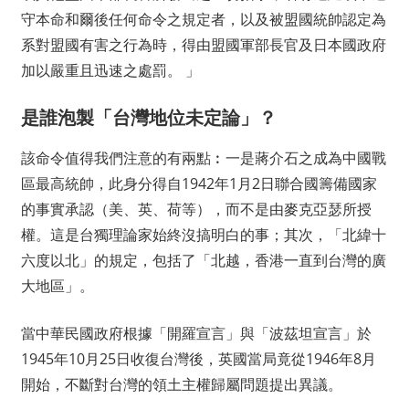
守本命和爾後任何命令之規定者，以及被盟國統帥認定為
系對盟國有害之行為時，得由盟國軍部長官及日本國政府
加以嚴重且迅速之處罰。 」
是誰泡製「台灣地位未定論」？
該命令值得我們注意的有兩點︰一是蔣介石之成為中國戰
區最高統帥，此身分得自1942年1月2日聯合國籌備國家
的事實承認（美、英、荷等），而不是由麥克亞瑟所授
權。這是台獨理論家始終沒搞明白的事；其次，「北緯十
六度以北」的規定，包括了「北越，香港一直到台灣的廣
大地區」。
當中華民國政府根據「開羅宣言」與「波茲坦宣言」於
1945年10月25日收復台灣後，英國當局竟從1946年8月
開始，不斷對台灣的領土主權歸屬問題提出異議。