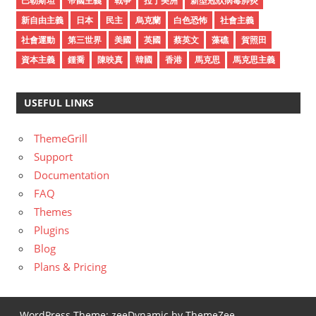
巴勒斯坦
帝國主義
戰爭
拉丁美洲
新型冠狀病毒肺炎
新自由主義
日本
民主
烏克蘭
白色恐怖
社會主義
社會運動
第三世界
美國
英國
蔡英文
藻礁
賀照田
資本主義
鍾喬
陳映真
韓國
香港
馬克思
馬克思主義
USEFUL LINKS
ThemeGrill
Support
Documentation
FAQ
Themes
Plugins
Blog
Plans & Pricing
WordPress Theme: zeeDynamic by ThemeZee.