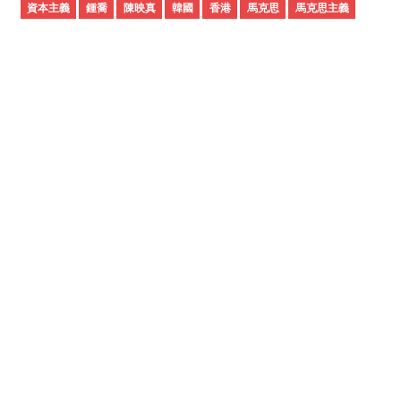
資本主義
鍾喬
陳映真
韓國
香港
馬克思
馬克思主義