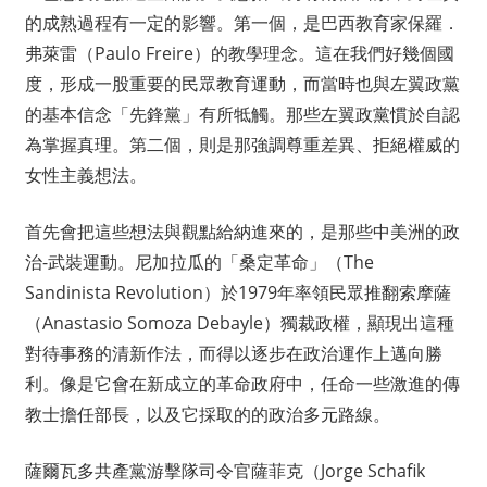
的成熟過程有一定的影響。第一個，是巴西教育家保羅．
弗萊雷（Paulo Freire）的教學理念。這在我們好幾個國
度，形成一股重要的民眾教育運動，而當時也與左翼政黨
的基本信念「先鋒黨」有所牴觸。那些左翼政黨慣於自認
為掌握真理。第二個，則是那強調尊重差異、拒絕權威的
女性主義想法。
首先會把這些想法與觀點給納進來的，是那些中美洲的政
治-武裝運動。尼加拉瓜的「桑定革命」（The
Sandinista Revolution）於1979年率領民眾推翻索摩薩
（Anastasio Somoza Debayle）獨裁政權，顯現出這種
對待事務的清新作法，而得以逐步在政治運作上邁向勝
利。像是它會在新成立的革命政府中，任命一些激進的傳
教士擔任部長，以及它採取的的政治多元路線。
薩爾瓦多共產黨游擊隊司令官薩菲克（Jorge Schafik