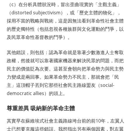
（c）在分析具體狀況時，冒出歪曲現實的「主觀主義」
（distorted subjectivism），或「歷史主體的物化」，
採用不當的戰略與戰術，這是因無法看到革命性社會主體
的歷史獨特性（包括忽視各種族群與文化運動的鬥爭，以
及民眾革命性基督教的鬥爭）。
其他錯誤，則包括：認為革命就是靠著少數激進人士奪取
政權，然後就可以靠著國家機器來解決民眾的問題，而把
民主的價值貶為次要。這甚至會朝向把革命勢力與民主勢
力變成是兩回事。如果革命勢力不民主，那就會把「民
主」這頂帽子丟到它那些社會民主路線盟友（social-
democratic allies）的頭上。
尊重差異 吸納新的革命主體
其實早在蘇維埃式社會主義路線垮台前的前10年，左翼人
士已想要克服這些錯誤。我想指出另有兩個因素，對左翼