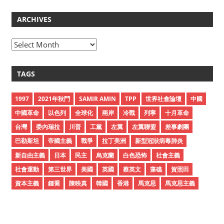
ARCHIVES
A
r
c
TAGS
h
i
1997
2021年秋鬥
SAMIR AMIN
TPP
世界社會論壇
中國
v
中國革命
以色列
全球化
兩岸
冷戰
列寧
十月革命
e
台灣
委內瑞拉
川普
工黨
左翼
左翼聯盟
差事劇團
s
巴勒斯坦
帝國主義
戰爭
拉丁美洲
新型冠狀病毒肺炎
新自由主義
日本
民主
烏克蘭
白色恐怖
社會主義
社會運動
第三世界
美國
英國
蔡英文
藻礁
賀照田
資本主義
鍾喬
陳映真
韓國
香港
馬克思
馬克思主義