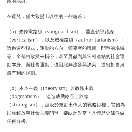
緻的探討。
在這兒，僅大致提出以往的一些偏差：
（a）先鋒黨路線（vanguardism）、垂直領導路線
（verticalism），以及威權路線（authoritarianism）：
透過這些模式，運動的方向、領導者的職責、鬥爭的場域
等，全都由政黨來指令，甚至貫徹到與它相連結的社會運
動本身。而社會運動，也因此無法參與決策，提出對自身
最有利的規劃。
（b）本本主義（theoryism）與教條主義
（dogmatism），這造成戰略至上路線
（strategism），汲汲於規劃出偉大的戰略目標，譬如為
民族解放與社會主義鬥爭，卻缺乏對當下具體歷史條件做
任何分析。