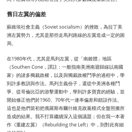
舊日左翼的偏差
蘇維埃社會主義（Soviet socialism）的挫敗，為拉丁美
洲左翼勢力，尤其是那些走馬列路線的左翼造成一定的困
局。
在1980年代，尤其是馬列左翼，從「南錐體」地區
（Southen Cone，譯註：一般指南美洲南迴歸線以南國
家）的諸多獨裁政權，以及與獨裁政權鬥爭的過程中，學
到許多教訓與作法。馬列主義份子，還從中美洲各種鬥
爭、從哥倫比亞的游擊運動中，學到許多寶貴的經驗，並
開始修正他們於1960、70年代一連串偏差和錯誤作法。
這也是他們當初把俄羅斯布爾什維克政黨模式全盤照搬所
造成的結果。我不打算繼續深入這個議題；但在我一本著
作《重建左翼》（Rebuilding the Left）中，則對此有細