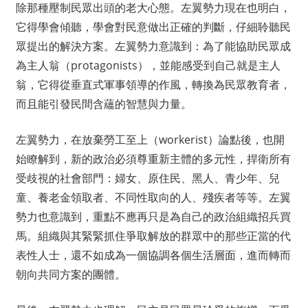
除那種壓制民眾出頭的老大心態。左翼勢力現在也明白，
它得學會傾聽，學會對民意做出正確的判斷，仔細聆聽民
眾提出的解決方案。左翼勢力意識到：為了能協助民眾成
為主人翁（protagonists），並能感受到自己就是主人
翁，它得從垂直式軍事領導的作風，轉換為民眾教育者，
而且能引發民間含蘊的智慧與力量。
左翼勢力，在放棄勞工至上（workerist）論點後，也開
始瞭解到，新的政治必須尊重新主體的多元性，捍衛所有
受歧視的社會部門：婦女、原住民、黑人、青少年、兒
童、養老金領取者、不同性取向的人、殘疾者等等。左翼
勢力也意識到，重點不應再只是為自己的政治組織招兵買
馬。組織與其緊緊抓住爭取解放的群眾中的那些正當的代
表性人士，還不如成為一個協調各個生活層面，進而轉而
朝向共同方案的團體。