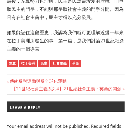
最後，左翼勢力也理解，民主是民眾最珍愛的旗幟；而爭
取民主的鬥爭，不能與那爭取社會主義的鬥爭分開。因為
只有在社會主義中，民主才得以充分發展。
如果能記住這段歷史，我認為我們就可更理解近幾十年來
在拉丁美洲所發生的事。第一篇，是我們討論21世紀社會
主義的一個導言。
左翼
拉丁美洲
民主
社會主義
革命
Previous
傳統反對運動與反全球化運動
Post
Post:
Next
【21世紀社會主義系列4】21世紀社會主義：英勇的開創
Post:
navigation
LEAVE A REPLY
Your email address will not be published.
Required fields