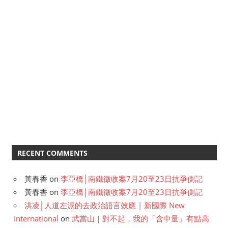
RECENT COMMENTS
黃春香
on
李亞橋│南鐵徵收案7月20至23日抗爭側記
黃春香
on
李亞橋│南鐵徵收案7月20至23日抗爭側記
洪凌│人道左派的去政治語言效應 | 新國際 New
International
on
武當山｜對不起，我的「含中量」有點高