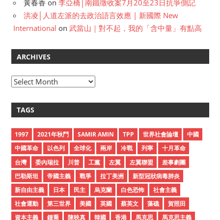
黃春香
on
李亞橋│南鐵徵收案7月20至23日抗爭側記
洪凌│人道左派的去政治語言效應 | 新國際 New
International
on
武當山｜對不起，我的「含中量」有點高
ARCHIVES
A
r
c
TAGS
h
i
1997
2021年秋鬥
SAMIR AMIN
TPP
世界社會論壇
中國
v
中國革命
以色列
全球化
兩岸
冷戰
列寧
十月革命
e
台灣
委內瑞拉
川普
工黨
左翼
左翼聯盟
差事劇團
s
巴勒斯坦
帝國主義
戰爭
拉丁美洲
新型冠狀病毒肺炎
新自由主義
日本
民主
烏克蘭
白色恐怖
社會主義
社會運動
第三世界
美國
英國
蔡英文
藻礁
賀照田
資本主義
鍾喬
陳映真
韓國
香港
馬克思
馬克思主義