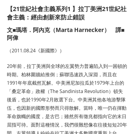
【21世紀社會主義系列1 】拉丁美洲21世紀社
會主義：經由創新來防止錯誤
文■瑪塔．阿內克（Marta Harnecker） 譯■
阿偉
（2011.08.24《新國際》）
20年前，拉丁美洲與全球的左翼勢力普遍陷入到一困頓的
時期。柏林圍牆給推倒；蘇聯迅速跌入深淵，而且在
1991年年底截然瓦解。中美洲尼加拉瓜於1979年上台的
「桑定革命」政權（The Sandinista Revolution）頓失
後盾，也於1990年2月敗選下台。中美洲其他各地游擊隊
伍，也因新的國際形勢而只得散解。當時，唯一仍在揮動
革命旗幟的國度，是古巴；雖然所有徵兆都指向它的末日
屈指可待。面對這種情況，我們很難想像在往後短短20年
間，左翼領導人紛紛在拉丁美洲大多數國度重新上台。