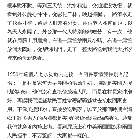
根本勸不動。等到三天後，洪水稍退，交通還沒恢復，就
看到外公憂心忡忡，從彰化二林，輓起褲腿，一路潦水走
了18個小時，趕到大肚來看外婆。兩位老人相擁而泣，以
為天人永隔了。外公那一代人特別能夠吃苦，有一次，他
就在肩膀上用扁擔，左邊一籮筐放兩只小豬、右邊一籮筐
放個大陶缸，從黎明出門，走了一整天路送到我們大肚家
裡來給母親豢養。
1959年這個八七水災過去之後，有兩件事情我特別有記
憶：一是村長家每天早晨開始供應牛奶，據說是美國人援
助的奶粉，他們沒有直接發放給人民，而是在村長家沖泡
好，再讓我們這些黎民百姓拿著鍋碗瓢盆去接收回家食
用。不像美援麵粉，直接發送到家，以至於那個時期台灣
鄉下許多男人的內褲都是美援的麵粉袋自己縫製的。通常
我們就穿著內褲上街。看到屁股上有中美兩國國旗和兩國
人民握手，不要驚訝，大家都一樣的。