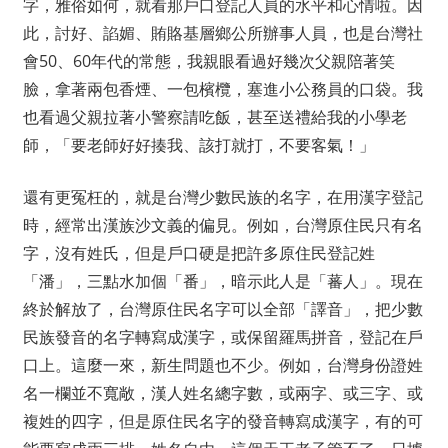
字，雅俗如何，就看那戶口登記人員的水平和心情啦。因
此，討好、諂媚、賄賂基層鄉公所辦事人員，也是台灣社
會50、60年代的常態，我親眼看過好幾次父親陪著笑
臉，拿著兩包香煙、一包檳欖，塞進小公務員的口袋。我
也看過父親拉著小警察請吃飯，甚至送禮給我的小學老
師，「要老師好好揍我、該打就打，不要客氣！」
還有更冤枉的，就是台灣少數民族的名字，在用漢字登記
時，經常出漢族沙文義的偏見。例如，台灣原住民只有名
字，沒有姓氏，但是戶口硬是把許多原住民登記姓
「潘」，三點水加個「番」，暗示此人是「蕃人」。現在
終於解放了，台灣原住民名字可以全部「譯音」，把少數
民族發音的名字轉寫成漢字，或保留羅馬拼音，登記在戶
口上。這麼一來，新生問題也不少。例如，台灣身份證姓
名一欄並不寬敞，漢人姓名總字數，或兩字、或三字、或
複姓的四字，但是原住民名字的發音轉寫成漢字，有的可