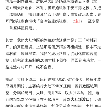
灣最早的媽祖廟。所以今天許多媽祖廟還要去笨港（北
港）朝天宮進香。不過，後來施琅攻下安平港之後，又把
「船頭媽祖」搬到鹿耳門蓋了媽祖廟，由於政治因素，鹿
耳門媽祖廟也標榜「台灣首座媽祖廟」（
注2
），至少是
「首座媽祖官廟」。
其實，我們大肚地區的媽祖繞境活動才是真正「村村到
戶」的真正繞境。上述那兩個所謂的媽祖繞進，根本不走
進村莊，遠離群眾。我們的繞境路線，從彰化南瑤宮開
始，繞完清末編制的20個大肚下堡後，再回到南瑤宮。一
路走進村村戶戶，絕不含糊。
據說，大肚下堡二十庄迎媽祖活動起源於清代，於每年農
歷四月開始，主要繞行大肚下堡20庄頭，經行政區域調
整，分屬於烏日、大肚、龍井3區，以大肚區為主體。遊
行的起點為船仔頭（在今營埔里，昔為
大肚溪渡口
），媽
祖迎自彰化南瑤宮外媽祖、彰化天後宮內媽祖、大肚頂街