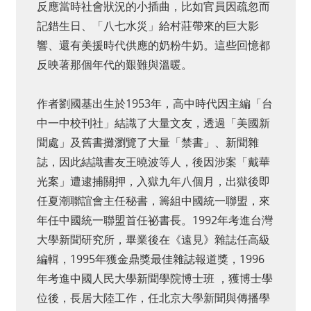
反應當時社會狀況的小插曲，比如官員因疏忽而
記錯生日、「八七水災」給村莊帶來的巨大影
響、還有美援時代供應的奶粉牛奶。這些回憶都
反映著那個年代的艱難與溫暖。
作者劉國基出生於1953年，高中時代因主編「台
中一中校刊社」結識了大量文友，透過「美國新
聞處」及舊書攤瀏覽了大量「禁書」、新聞雜
誌，因此結識書友王曉波等人，後因涉案「戴華
光案」遭逮捕關押，入獄九年八個月，出獄後即
任夏潮聯誼會主任秘書，籌組中國統一聯盟，來
年任中國統一聯盟首任祕書長。1992年考進台灣
大學新聞研究所，畢業後在《遠見》雜誌任高級
編輯，1995年獲金鼎獎最佳雜誌報道獎，1996
年考進中國人民大學新聞學院博士班 ，獲博士學
位後，長居大陸工作，任北京大學新聞與傳播學