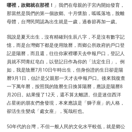
哪裡，故鄉就在那裡！
」我們在母親的子宮內開始發育，
那當然是我們的第一個故鄉。十月懷胎，呱呱落地，脫離
母體，台灣民間認為出生就是一歲，過春節再加一歲。
我說是夏天出生，沒有精確到生辰八字，不是沒有數字記
憶，而是台灣鄉下都是使用陰曆，而鄉公所政府的戶口登
記是陽曆，而且還，往往你家裡哪天去申報戶口，登記人
員就不問青紅皂白，以登記日作為你的「法定生日」。例
如，我是陰曆7月10日午時出生，但身份證的生日卻是陽
曆9月1日，估計是父親那一天才去申報戶口。後來我復查
一下萬年曆，按照我的陰曆生日換算陽曆，應該是陽曆8
月20日。結果慢了12天，還不算太離譜。但是迷信西洋
占星術的朋友們會發現，本來應該是「獅子座」的人格，
卻活生生變成「處女座」，冤哉枉也。
50年代的台灣，不但一般人民的文化水平較低，就是鄉公