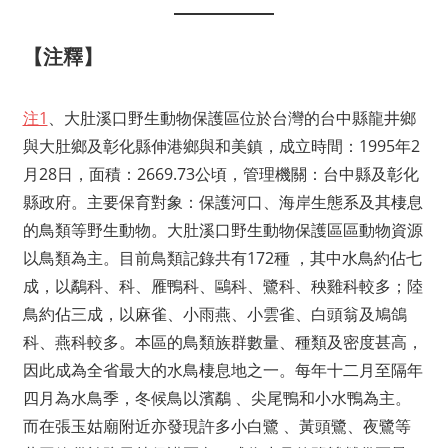
【注釋】
注1
、大肚溪口野生動物保護區位於台灣的台中縣龍井鄉
與大肚鄉及彰化縣伸港鄉與和美鎮，成立時間：1995年2
月28日，面積：2669.73公頃，管理機關：台中縣及彰化
縣政府。主要保育對象：保護河口、海岸生態系及其棲息
的鳥類等野生動物。大肚溪口野生動物保護區區動物資源
以鳥類為主。目前鳥類記錄共有172種 ，其中水鳥約佔七
成，以鷸科、科、雁鴨科、鷗科、鷺科、秧雞科較多；陸
鳥約佔三成，以麻雀、小雨燕、小雲雀、白頭翁及鳩鴿
科、燕科較多。本區的鳥類族群數量、種類及密度甚高，
因此成為全省最大的水鳥棲息地之一。每年十二月至隔年
四月為水鳥季，冬候鳥以濱鷸 、尖尾鴨和小水鴨為主。
而在張玉姑廟附近亦發現許多小白鷺 、黃頭鷺、夜鷺等