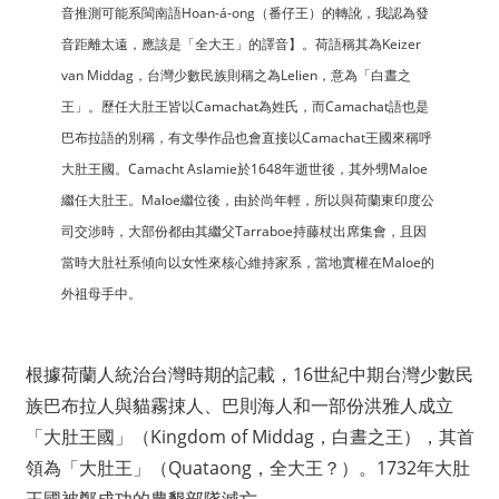
音推測可能系閩南語Hoan-á-ong（番仔王）的轉訛，我認為發
音距離太遠，應該是「全大王」的譯音】。荷語稱其為Keizer
van Middag，台灣少數民族則稱之為Lelien，意為「白晝之
王」。歷任大肚王皆以Camachat為姓氏，而Camachat語也是
巴布拉語的別稱，有文學作品也會直接以Camachat王國來稱呼
大肚王國。Camacht Aslamie於1648年逝世後，其外甥Maloe
繼任大肚王。Maloe繼位後，由於尚年輕，所以與荷蘭東印度公
司交涉時，大部份都由其繼父Tarraboe持藤杖出席集會，且因
當時大肚社系傾向以女性來核心維持家系，當地實權在Maloe的
外祖母手中。
根據荷蘭人統治台灣時期的記載，16世紀中期台灣少數民
族巴布拉人與貓霧捒人、巴則海人和一部份洪雅人成立
「大肚王國」（Kingdom of Middag，白晝之王），其首
領為「大肚王」（Quataong，全大王？）。1732年大肚