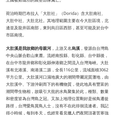
王國被鄭成功的農墾部隊滅亡。
荷治時期巴布拉人「大肚社」（Dorida）含大肚南社、
大肚中社、大肚北社。其地理範圍主要在今大肚區境，北
邊並及龍井區南部，東到烏日區西部，甚至可能及於台中
市區南境。
大肚溪是我故鄉的母親河
，上游又名
烏溪
，發源自台灣島
中央山脈合歡山東麓。流經南投縣、彰化縣、台中縣後，
在台中市龍井鄉和彰化縣伸港鄉之間流入台灣海峽。大肚
溪有北港溪、南港溪二源，全長116公里，流域面積3062
平方公里。大肚溪河口濕地廣大的潮間帶屬泥質灘地，由
大肚溪中、下游沖刷而下的有機物質，使此地具有豐富的
潮間帶生物相，故吸引大批的水鳥聚集於此，種類、數量
和密度皆為台灣島之冠。又加上地理位置剛好是候鳥遷徙
路徑，台灣愛鳥賞鳥人士，沒有不在此徘徊流連者。我記
得小時候，每到冬天，也經常看見獵人們夜間頂著苦寒強