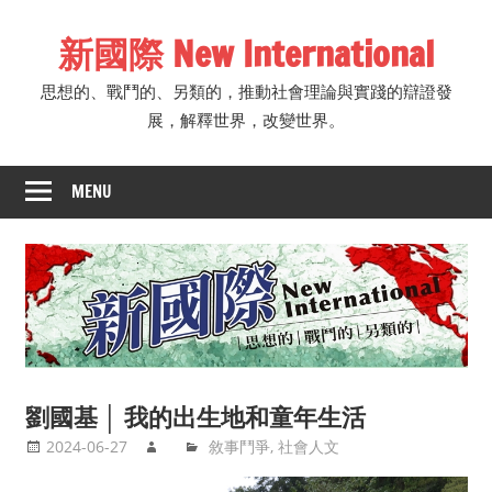
Skip
新國際 New International
to
content
思想的、戰鬥的、另類的，推動社會理論與實踐的辯證發
展，解釋世界，改變世界。
MENU
劉國基 │ 我的出生地和童年生活
2024-06-27
敘事鬥爭
,
社會人文