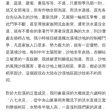
薯、蔬菜、蘿蔔、番茄等等。不過，只要雨季汛期一到，
就又全部淹沒，所有作物全部泡湯。而洪水過後。原先各
自先佔為主的沙地，重新洗牌，又展開一輪相互爭奪，彼
此鬥爭不斷，甚至導致家族間流血衝突。通常洪水還沒全
退，就有不要命的拿著竹竿潦著深度及胸的大水，到沙灘
處去插桿占地。我小時候目睹過幾次溪埔沙地的控制權鬥
爭，凡是家族人口眾多、勢力龐大的，就有一定優勢。但
是溪埔沙地，每到中午太陽照射，沙地非常炎熱，赤腳站
立被燙的一直跺腳。我就被燙到腳底起泡過。而且，沙地
的風飛沙很厲害，要在沙地上種活樹苗、果苗，都必須用
稻草固沙。這個跟現在大陸在沙漠地區固沙技術不約而
同。
對於大肚溪的泛濫成災，我印象最深的大概就是六歲時的
「八七水災」，從中央山脈暴雨奔騰流下的洪水直接泛濫
到整個村莊，水勢有半個人高，一直漲到我們家的床邊，