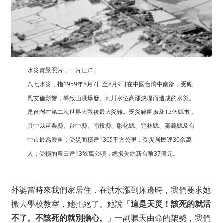
水災實景照片，一片汪洋。
八七水災，指1959年8月7日至8月9日在中國台灣中南部，受颱
風艾倫影響，導致山洪爆發、河川水位高漲決堤而造成的水災。
是台灣在第二次世界大戰後最大災難。受災範圍廣及13個縣市，
其中以苗栗縣、台中縣、南投縣、彰化縣、雲林縣、嘉義縣及台
中市最為嚴重；受災面積達1365平方公里；受災居民達30余萬
人；受損的農田達13餘萬公頃；總損失約新台幣37億元。
外婆當時來我們家居住，在洪水漲到床邊時，我們要求她
搬去學校教室，她拒絕了。她說「
這是天災！該死的就活
不了。不該死的就別擔心。
」一副聽天由命的架勢，我們