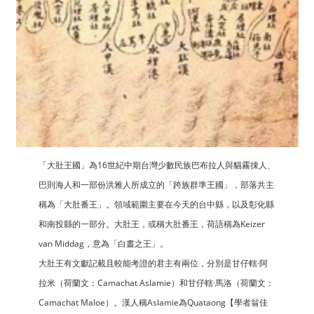
「大肚王國」為16世紀中期台灣少數民族巴布拉人與貓霧捒人、
巴則海人和一部份洪雅人所成立的「跨族群準王國」，部落共主
稱為「大肚番王」。領域範圍主要在今天的台中縣，以及彰化縣
和南投縣的一部分。大肚王，或稱大肚番王，荷語稱為Keizer
van Middag，意為「白晝之王」。
大肚王有文獻記載且較能考證的君主有兩位，分別是甘仔轄·阿
拉米（荷蘭文：Camachat Aslamie）和甘仔轄·馬洛（荷蘭文：
Camachat Maloe）。漢人稱Aslamie為Quataong【學者翁佳