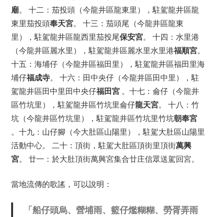
廟
。 十二：茄投頭（今龍井區龍東里），駐駕龍井區龍
東里茄投頭
奉天宮
。 十三：茄頭尾（今龍井區龍東
里），駐駕龍井區龍西里茄投尾
保安宮
。 十四：水里港
（今龍井區麗水里），駐駕龍井區麗水里水里港
福順宮
。
十五：海埔仔（今龍井區福田里），駐駕龍井區福田里海
埔仔
福成寺
。 十六：田中央仔（今龍井區田中里），駐
駕龍井區田中里田中央仔
福田宮
。十七：侖仔（今龍井
區竹坑里），駐駕龍井區竹坑里侖仔
龍天宮
。 十八：竹
坑（今龍井區竹坑里），駐駕龍井區竹坑里竹坑
朝奉宮
。十九：山仔腳（今大肚區山陽里），駐駕大肚區山陽里
活動中心。 二十：頂街，駐駕大肚區頂街里頂街
萬興
宮
。 廿一：於大肚頂街萬興宮集合廿庄信眾送駕回宮。
當地流傳的歌謠，可以說明：
「船仔頭烏、營埔雨、籃仔爁糊糊、勞胥弄雨