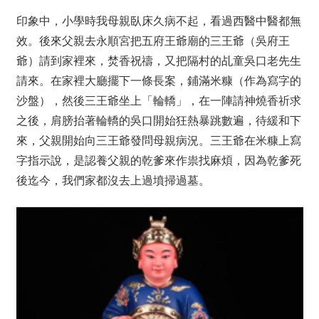
印象中，小學時我母親臥床久病不起，看過西醫中醫都無
效。後來父親去永順宮把五府王爺廟的三王爺（吳府王
爺）請到家裡來，焚香祝禱，又把隔村的乩童吳口老先生
請來。在家裡大廳擺下一條長案，鋪滿米糠（作為寫字的
沙盤），然後三王爺坐上「輪轎」，在一陣請神燒香祈求
之後，肩膀抬著輪轎的吳口開始狂熱暴跳數遍，待緩和下
來，父親開始向三王爺發問母親病況。三王爺在米糠上寫
字指示說，是認養父親的乾爹來作祟找麻煩，因為乾爹死
後迄今，我們家都沒去上過墳掃過墓。