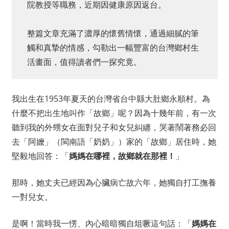
院教授等職務，近期因健康原因返台。
整篇文章充滿了濃厚的懷舊情懷，通過細膩的筆
觸和真摯的情感，勾勒出一幅豐富的台灣鄉村生
活畫面，值得讀者們一探究竟。
我出生在1953年夏天的台灣省台中縣大肚鄉永順村。為
什麼不把出生地叫作「故鄉」呢？因為十幾年前，有一次
聽到我的外甥女在面對兒子和女兒糾纏，哭著鬧著務必回
去「阿嬤」（閩南語「奶奶」）家的「故鄉」居住時，她
堅毅地回答：「
媽媽在哪裡，故鄉就在那裡！
」
那時，她丈夫已經因為心臟病亡故六年，她獨自打工撫養
一對兒女。
是啊！當時我一愣、內心暗暗獨自俎噘這句話：「
媽媽在