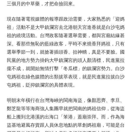
三個月的中草藥，才把命撿回來。
現在隨著電視媒體的報導跟政治需要，大家熟悉的「迎媽
祖」活動不是大甲鎮瀾宮去北港朝天宮進香就是白沙屯媽
祖的繞境活動。台灣政客隨著選舉需要，都與宮廟結緣甚
深。看那些無恥的藍綠政客，平時不來燒香拜媽祖，只有
選舉季節一到，就搶著插頭香、抬神轎，真是不要臉。國
民黨的地方勢力掛鈎大甲鎮瀾宮的頭人顏清標，民進黨拉
攏不成，就開始無情打擊「冬瓜標」的鎮瀾宮勢力。白沙
屯媽祖在綠色媒體的出類拔萃表現，就是民進黨拉拔白沙
屯媽祖，貶抑鎮瀾宮的具體表現。
明朝末年橫行在台灣海峽的閩南海盜，像顏思齊、李旦、
鄭芝龍等等海商強人集團早就把閩南的媽祖信仰，從海盜
船上搬到北港溪的出海口「笨港」蓋廟崇拜。而，作為海
盜基地避風存貨跟人員休息地點的草創媽祖廟，可能是台