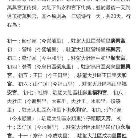
萬興宮頂街媽、大肚下街永和宮下街媽，並於最後一天到
達頂街萬興宮。基本原則為一庄頭遊行一天，共20天。行
程為：
初一：船仔頭（今營埔里），駐駕大肚區營埔里
廣興宮
。
初二：營埔（今營埔里），駐駕大肚區營埔里
福興宮
。
初三：籃仔頭（今中和里），駐駕大肚區中和里
順安宮
。
初四：勞胥（今烏日區榮泉里），駐駕烏日區榮泉里
振興
宮
。 初五：王田（今王田里），駐駕大肚區王田里
天和
宮
。 初六：山仔頂（今福山里），駐駕大肚區福山里
福
安宮
。 初七：社腳，駐駕大肚區社腳里
福和宮
。 初八：
大肚庄（今新興里、大東里、大肚里、永和里、磺溪
里），駐駕大肚區永和里下街
永和
宮。 初九：汴仔頭
（今永順里），駐駕大肚區永順里汴仔頭
順天宮
。 初
十：崁仔頂（今永順里），駐駕大肚區永順里崁仔頂
永順
宮
。 十一：寮仔（今成功里），駐駕大肚區成功里
國姓