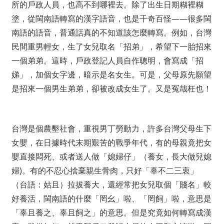
所的戶政人員，也高不到哪裡去。除了出生日期糊裡糊
塗，從閩南語轉寫的漢字語音，也是千奇百怪——很多閩
南語的語音，普通話真的不知道該怎麼轉寫。例如，台灣
民間重男輕女，生了女兒取名「招弟」，希望下一胎招來
一個弟弟。這時，戶政登記人員自作聰明，會寫成「招
娣」，加個女字邊，暗示是名女生。可是，父母原先願望
是招來一個男生弟弟，卻被改成女生了。又是冤哉枉也！
台灣是個農墾社會，重視男丁勞動力，許多台灣父母生下
女嬰，在日據時代末期艱苦的戰爭年代，有的母親竟把女
嬰直接悶死、或者送人做「媳婦仔」（養女，長大做兒媳
婦)。有的不忍心捨棄親生骨肉，只好「辜不二三衷」
（台語：姑且）拉拔養大，還經常把女兒取個「賤名」較
好養活，閩南語的什麼「罔幺」啦、「罔飼」啦，意思是
「辜且養之、辜且飼之」的意思。但是究竟如何轉寫成漢