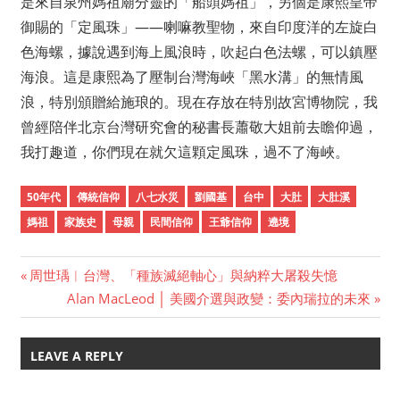
是來自泉州媽祖廟分靈的「船頭媽祖」，另個是康熙皇帝
御賜的「定風珠」——喇嘛教聖物，來自印度洋的左旋白
色海螺，據說遇到海上風浪時，吹起白色法螺，可以鎮壓
海浪。這是康熙為了壓制台灣海峽「黑水溝」的無情風
浪，特別頒贈給施琅的。現在存放在特別故宮博物院，我
曾經陪伴北京台灣研究會的秘書長蕭敬大姐前去瞻仰過，
我打趣道，你們現在就欠這顆定風珠，過不了海峽。
50年代
傳統信仰
八七水災
劉國基
台中
大肚
大肚溪
媽祖
家族史
母親
民間信仰
王爺信仰
遶境
Previous
周世瑀︱台灣、「種族滅絕軸心」與納粹大屠殺失憶
Post
Post:
Next
Alan MacLeod │ 美國介選與政變：委內瑞拉的未來
Post:
navigation
LEAVE A REPLY