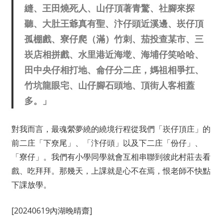
縫、王田燒死人、山仔頂著青驚、社腳來探
聽、大肚王爺真有聖、汴仔頭近溪邊、崁仔頂
孤棚戲、寮仔爬（滿）竹刺、茄投查某市、三
崁店相拼戲、水里港近海墘、海埔仔笑哈哈、
田中央仔相打地、侖仔分二庄，媽祖相爭扛、
竹坑龍眼宅、山仔腳石頭地、頂街人客相蓋
多。」
對我而言，最魂縈夢繞的繞境行程從我們「崁仔頂庄」的
前二庄「下尞尾」、「汴仔頭」以及下二庄「份仔」、
「寮仔」。我們有小學同學就會互相串聯到彼此村莊去看
戲、吃拜拜。那幾天，上課就是心不在焉，恨老師不快點
下課放學。
[20240619內湖晚晴齋]