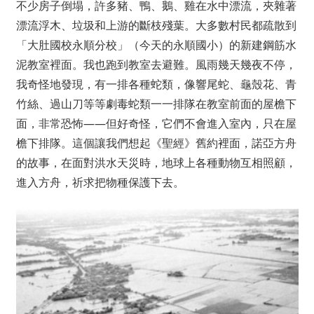
不少房子倒塌，許多豬、鴨、鵝、雞在水中漂流，夾雜著
漂流浮木、垃圾和上游的斷枝殘葉。大多數村民都疏散到
「大肚國校永順分校」（今天的永順國小）的新建鋼筋水
泥教室裡面。我也跑到教室去避難。風雨幾天幾夜不停，
我奇怪地發現，有一排各種蛇類，像響尾蛇、龜殼花、青
竹絲、過山刀等等劇毒蛇類一一排隊在教室前面的屋檐下
面，非常恐怖——但好奇怪，它們不會進入室內，只在屋
檐下排隊。這個讓我們想起《聖經》舊約裡面，諾亞方舟
的故事，在面對洪水天災時，地球上各種動物互相照顧，
進入方舟，祈求把物種保護下去。