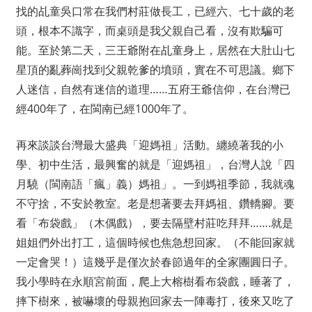
找的乩童吳口常在我們村莊做長工，已經六、七十歲的老
頭，根本不識字，而桌頭是我父親自己看，沒有欺騙可
能。至於第二天，三王爺附在乩童身上，居然在大肚山七
星頂的亂葬崗找到父親乾爹的墳頭，實在不可思議。鄉下
人迷信，自然有迷信的道理……五府王爺信仰，在台灣已
經400年了，在閩南已經1000年了。
再來談談台灣最大盛典「迎媽祖」活動。纏繞著我的小
學、初中生活，最興奮的就是「迎媽祖」，台灣人說「四
月驍（閩南語「瘋」義）媽祖」。一到媽祖季節，我就魂
不守捨，不安於教室。老是想著要去拜媽祖、鑽轎腳。要
看「布袋戲」（木偶戲），要去隔壁村莊吃拜拜…….就是
姐姐們外出打工，這個時候也焦急想回家。（不能回家就
一定會哭！）這幾乎是僅次於春節過年的全家團圓日子。
我小學時在永順宮前面，爬上大榕樹看布袋戲，睡著了，
摔下樹來，被嚇壞的母親抱回家去一陣毒打，後來又吃了