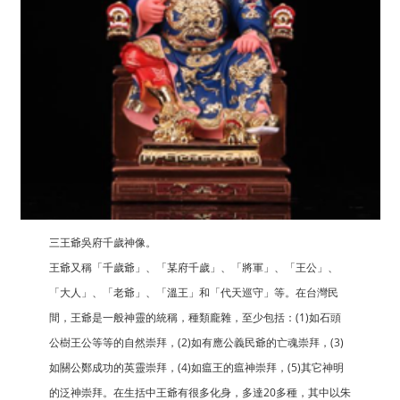
三王爺吳府千歲神像。
王爺又稱「千歲爺」、「某府千歲」、「將軍」、「王公」、
「大人」、「老爺」、「溫王」和「代天巡守」等。在台灣民
間，王爺是一般神靈的統稱，種類龐雜，至少包括：(1)如石頭
公樹王公等等的自然崇拜，(2)如有應公義民爺的亡魂崇拜，(3)
如關公鄭成功的英靈崇拜，(4)如瘟王的瘟神崇拜，(5)其它神明
的泛神崇拜。在生括中王爺有很多化身，多達20多種，其中以朱