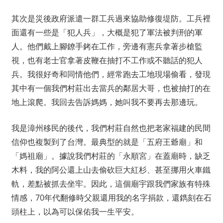
其次是災後政府派遣一群工兵過來協助修復堤防。工兵裡
面還有一些是「犯人兵」，大概是犯了軍法被判刑的軍
人。他們戴上腳鐐手銬在工作，旁邊有憲兵拿著步槍監
視，也有老士官拿著皮鞭在抽打不工作或不聽話的犯人
兵。我很好奇和同情他們，經常跑去工地現場偷看，發現
其中有一個我們村莊出去當兵的鄰居大哥，也被抽打的在
地上滾爬。我回去告訴媽媽，她叫我不要再去那邊玩。
我是漳州移民的後代，我們村莊自然也把老家福建的民間
信仰也複製到了台灣。最典型的就是「五府王爺廟」和
「媽祖廟」。據說我們村莊的「永順宮」在蓋廟時，缺乏
木料，我的阿公還上山去偷砍巨大紅杉、甚至挪用火車鐵
軌，差點被抓去坐牢。因此，這個廟宇跟我們家族有特殊
情感，70年代翻修時父親還用我的名字捐款，還鐫刻在石
頭柱上，以為可以保佑我一生平安。