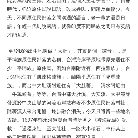
能要寫成兩三排。姓名自由，這個天王老子管不了。日據
時代，強迫原住民說日語、改成姓氏，問題反而較少。今
天，不同原住民部落之間溝通的語言，老一輩的還是日
語，年輕一代則說國語，就像印度不同民族之間只有英語
才能互通。
至於我的出生地叫做「大肚」，其實是個「譯音」，是
平埔族原住民部落的名稱。台灣海岸平原地帶原先居住不
少「平埔族」原住民。例如台南附近有「西拉雅族」、台
北盆地住有「凱達格蘭族」、蘭陽平原住有「噶瑪蘭
族」，而台中大肚溪附近住有「大肚蕃」、清水附近由
「牛罵頭蕃」等等。台灣中部大肚溪、大安溪、大甲溪等
發源於中央山脈的河流沿岸散布著不少原住民部落村社，
隨著漢人來台開墾，逐步融合消失，今天只遺留一些地名
古蹟。1697年郁永河遊覽台灣時所著之《裨海紀游》記
載：「過啞束社，至大肚社，一路大小積石，車行其上，
終日蹭蹬殊困，加以林莽荒穢，宿草沒肩。」