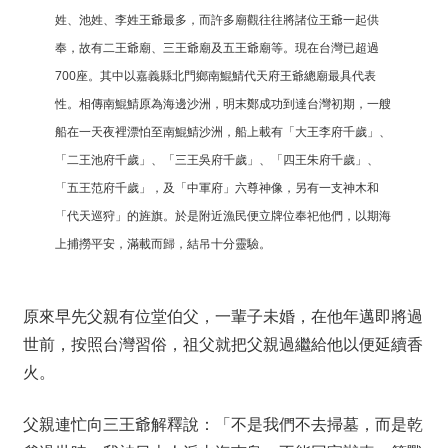
姓、池姓、李姓王爺最多，而許多廟觀往往將諸位王爺一起供
奉，故有二王爺廟、三王爺廟及五王爺廟等。現在台灣已超過
700座。其中以嘉義縣北門鄉南鯤鯖代天府王爺總廟最具代表
性。相傳南鯤鯖原為海邊沙洲，明末鄭成功到達台灣初期，一艘
船在一天夜裡漂怕至南鯤鯖沙洲，船上載有「大王李府千歲」、
「二王池府千歲」、「三王吳府千歲」、「四王朱府千歲」、
「五王范府千歲」，及「中軍府」六尊神像，另有一支神木和
「代天巡狩」的旌旗。於是附近漁民便立牌位奉祀他們，以期海
上捕撈平安，滿載而歸，結吊十分靈驗。
原來早先父親有位堂伯父，一輩子未婚，在他年邁即將過
世前，按照台灣習俗，祖父就把父親過繼給他以便延續香
火。
父親連忙向三王爺解釋說：「不是我們不去掃墓，而是乾