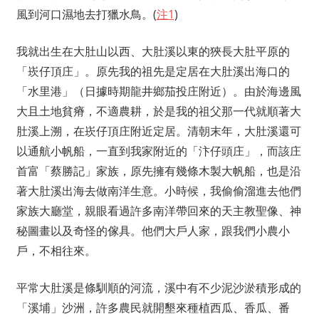
風到河口濕地去打獵水鳥。(
注1
)
我就出生在大肚山以西、大肚溪以東的狹長大肚平原的
「崁仔頂庄」。原先我的祖先是定居在大肚溪出海口的
「水里港」（日據時期龍井鄉茄投庄附近）。由於海邊風
大且土地貧瘠，不適農耕，於是我的祖父那一代就順著大
肚溪上溯，在崁仔頂庄附近定居。清朝末年，大肚溪還可
以通航小帆船，一直到我家附近的「汴仔頭庄」，而該庄
首富「蔡勝記」家族，原先擁有幾條木製大帆船，也是沿
著大肚溪出海去做南洋生意。小時候，我偷偷溜進去他們
家族大廳堂，親眼看過許多南洋帶回來的天主教聖像、神
秘圖畫以及奇怪的傢具。他們大戶人家，跟我們小農小
戶，不相往來。
平常大肚溪是條馴順的河流，溪中有不少泥沙淤積形成的
「溪埔」沙洲，許多農民就開墾來種植西瓜、香瓜、番