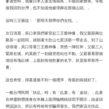
爹過世時，我被日本人派去海南島，不能回家辦喪。等戰
後我回到台灣，也不知道他被埋葬在那個山頭。」
這時三王爺說：「那明天我帶你們去找。」
次日清晨，吳口來我們家背起三王爺神像，我父親跟兩位
鄰居一起陪同，就朝著大肚山七星頂那一帶走去。到了山
頭墳場，吳口背著三王爺神像，突然一陣狂奔，父親三人
緊跟在後。約莫跑了一刻鐘突然站住不動。父親看看那個
墳頭有塊紅磚，上面刻有他乾爹的名字。於是除草祭拜一
番。
說也奇怪，掃墓過後不到一個禮拜，母親的病就好了。
一般台灣民間「扶乩」時，有「乩童」有「桌頭」，乩童
在神靈附體後會在米糠上面用輪轎槓頭寫字開示，由桌頭
辨認說出。所以有時候有些騙局發生。我們家這次扶乩，