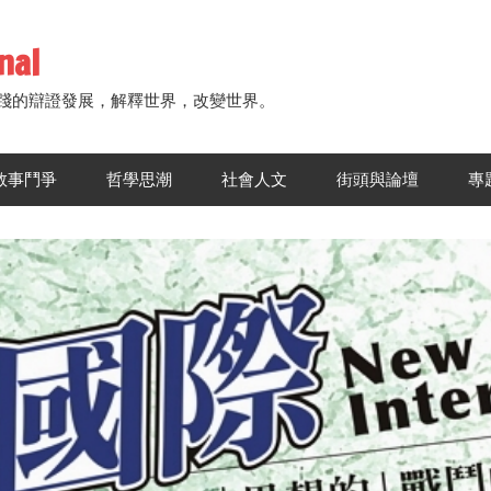
nal
踐的辯證發展，解釋世界，改變世界。
敘事鬥爭
哲學思潮
社會人文
街頭與論壇
專