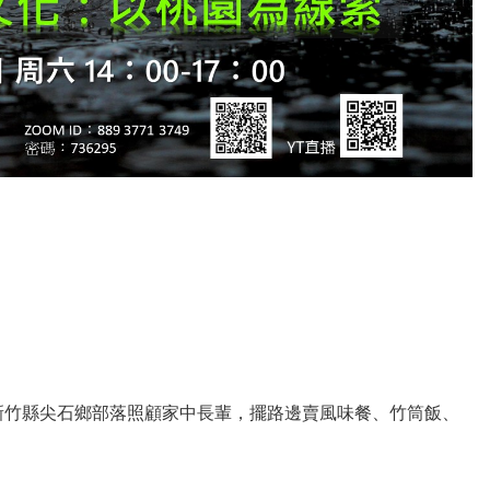
新竹縣尖石鄉部落照顧家中長輩，擺路邊賣風味餐、竹筒飯、