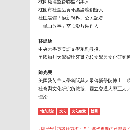
桃園捷運監督聯盟召集人
桃園市社區品質守護論壇創辦人
社區媒體「龜新視界」公民記者
「龜山故事」空拍影片製作人
林建廷
中央大學英美語文學系副教授。
美國加州大學聖地牙哥分校文學與文化研究
陳光興
美國愛荷華大學新聞與大眾傳播學院博士，現任國際刊物I
社會與文化研究所教授、國立交通大學亞太
理論。
地方政治
文化
文化創意
桃園
Previous
陳瑩恩│訪談鍾秀梅：八〇年代後期的台灣農