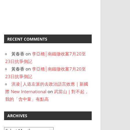
RECENT COMMENTS
黃春香
on
李亞橋│南鐵徵收案7月20至
23日抗爭側記
黃春香
on
李亞橋│南鐵徵收案7月20至
23日抗爭側記
洪凌│人道左派的去政治語言效應 | 新國
際 New International
on
武當山｜對不起，
我的「含中量」有點高
ARCHIVES