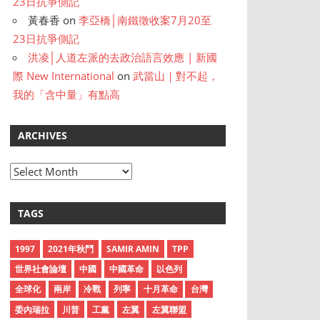
23日抗爭側記
黃春香
on
李亞橋│南鐵徵收案7月20至
23日抗爭側記
洪凌│人道左派的去政治語言效應 | 新國
際 New International
on
武當山｜對不起，
我的「含中量」有點高
ARCHIVES
A
r
c
TAGS
h
i
1997
2021年秋鬥
SAMIR AMIN
TPP
v
世界社會論壇
中國
中國革命
以色列
e
全球化
兩岸
冷戰
列寧
十月革命
台灣
s
委內瑞拉
川普
工黨
左翼
左翼聯盟