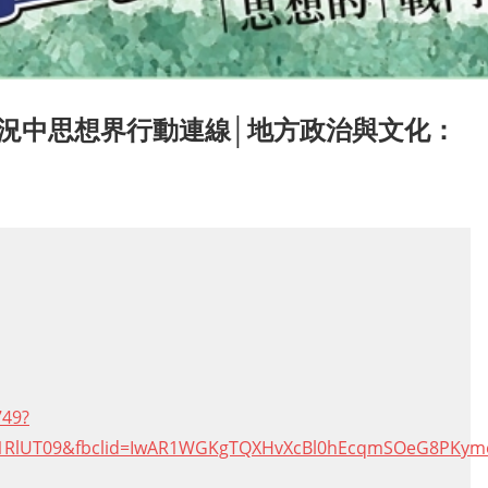
況中思想界行動連線│地方政治與文化：
749?
RlUT09&fbclid=IwAR1WGKgTQXHvXcBl0hEcqmSOeG8PKyme