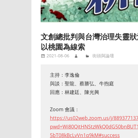
文創總批判與台灣治理失靈狀
以桃園為線索
2021-08-06
街頭與論壇
主持：李逸倫
與談：聖龍、蔡勝弘、牛煦庭
回應：林建廷、陳光興
Zoom 會議：
https://us02web.zoom.us/j/88937713
pwd=Wi80QitHNStzWkQ0dG50bnBUT1
5bT08kBcLvVn1q9kM#success