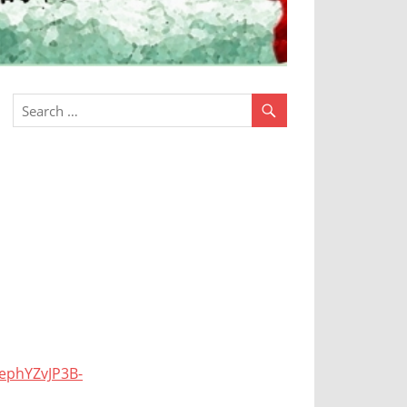
phYZvJP3B-