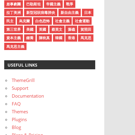
差事劇團
巴勒斯坦
帝國主義
戰爭
拉丁美洲
新型冠狀病毒肺炎
新自由主義
日本
民主
烏克蘭
白色恐怖
社會主義
社會運動
第三世界
美國
英國
蔡英文
藻礁
賀照田
資本主義
鍾喬
陳映真
韓國
香港
馬克思
馬克思主義
USEFUL LINKS
ThemeGrill
Support
Documentation
FAQ
Themes
Plugins
Blog
Plans & Pricing