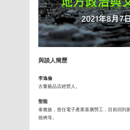
與談人簡歷
李逸倫
古董藝品店經營人。
聖龍
泰雅族，曾任電子產業基層勞工，目前回到
燒烤等。