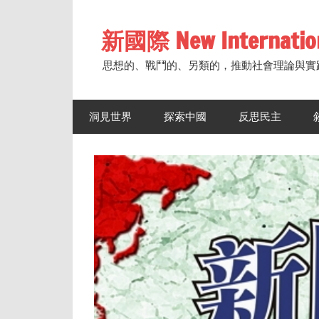
Skip
to
新國際 New Internatio
content
思想的、戰鬥的、另類的，推動社會理論與實
洞見世界
探索中國
反思民主