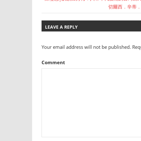
Post
Post:
Next
切爾西．辛蒂．席德
Post:
navigation
LEAVE A REPLY
Your email address will not be published.
Requ
Comment