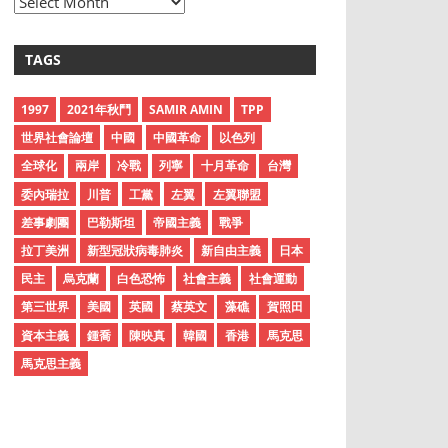
A
r
c
TAGS
h
i
1997
2021年秋鬥
SAMIR AMIN
TPP
v
世界社會論壇
中國
中國革命
以色列
e
全球化
兩岸
冷戰
列寧
十月革命
台灣
s
委內瑞拉
川普
工黨
左翼
左翼聯盟
差事劇團
巴勒斯坦
帝國主義
戰爭
拉丁美洲
新型冠狀病毒肺炎
新自由主義
日本
民主
烏克蘭
白色恐怖
社會主義
社會運動
第三世界
美國
英國
蔡英文
藻礁
賀照田
資本主義
鍾喬
陳映真
韓國
香港
馬克思
馬克思主義