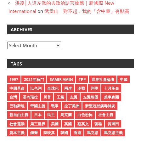
洪凌│人道左派的去政治語言效應 | 新國際 New
International
on
武當山｜對不起，我的「含中量」有點高
ARCHIVES
A
r
c
TAGS
h
i
1997
2021年秋鬥
SAMIR AMIN
TPP
世界社會論壇
中國
v
中國革命
以色列
全球化
兩岸
冷戰
列寧
十月革命
e
台灣
委內瑞拉
川普
工黨
左翼
左翼聯盟
差事劇團
s
巴勒斯坦
帝國主義
戰爭
拉丁美洲
新型冠狀病毒肺炎
新自由主義
日本
民主
烏克蘭
白色恐怖
社會主義
社會運動
第三世界
美國
英國
蔡英文
藻礁
賀照田
資本主義
鍾喬
陳映真
韓國
香港
馬克思
馬克思主義