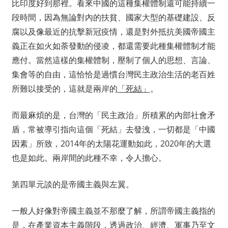
比印度好到那裡。看來中國的這種集權體制還可能持續一
段時間，因為無論對內的扶貧、國家大型的基礎建設、反
腐以及像最近的抗擊新冠疫情，還是對外抵抗美國帝國主
義正在如火如荼發動的侵凌，都還需要此種集權體制才能
應付。當然這樣的集權體制，壓制了個人的思想、言論、
集會等的自由，這恰恰是過慣台灣民主政治生活的老百姓
所難以接受的，這就是兩岸的
「死結」
。
而最麻煩的是，台灣的「民主政治」所積累的內部社會矛
盾，常被導引指向這個「死結」去發洩，一切都是「中國
因素」所致，2014年的太陽花運動如此，2020年的大選
也是如此。兩岸間的此種不幸，令人擔心。
第四單元談的是帝國主義與左翼。
一般人好像對帝國主義並不那麼了解，所謂帝國主義指的
是，在產業資本主義階段，透過政治、經濟、軍事乃至文