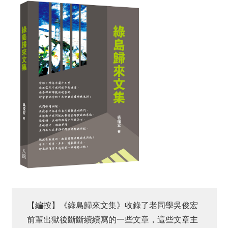
【編按】《綠島歸來文集》收錄了老同學吳俊宏
前輩出獄後斷斷續續寫的一些文章，這些文章主