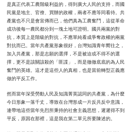
是真正代表工農階級利益的，得到廣大人民的支持，而國
民黨是地主、官僚、買辦的政權，兩者不應等同看待。共
產黨也不只是會宣傳而已，他們真為工農奮鬥，這從革命
成功後每一農民都分到一塊土地可證明。國共兩黨的對
抗，本質上是階級的對抗，不應單純看成爭奪政權的兩黨
對抗而已。當年共產黨形象很好，台灣知識青年嚮往之，
加入共產黨，那是志願的選擇，不是被迫或不得不的選
擇，更不是該關該殺的「匪諜」，而是徹徹底底的為人民
奮鬥的英雄。這才是這些人的真相，也是當前轉型正義應
做的平反工作。
然而當年深受勞動人民及知識菁英認同的共產黨，為什麼
今日形象一落千丈，導致在台灣形成一片反共反中意識，
連帶地這些當年先烈所秉持的社會主義思想，遲遲得不到
平反，原因在那裡，這是我在第二單元所要陳述的。