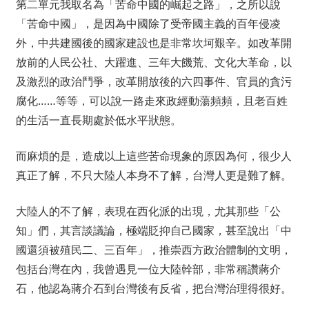
第二單元我取名為「苦命中國的崛起之路」，之所以說
「苦命中國」，是因為中國除了受帝國主義的百年侵凌
外，中共建國後的國家建設也是非常坎坷艱辛。如改革開
放前的人民公社、大躍進、三年大饑荒、文化大革命，以
及激烈的政治鬥爭，改革開放後的六四事件、官員的貪污
腐化……等等，可以說一路走來政經動蕩頻頻，且老百姓
的生活一直長期處於低水平狀態。
而麻煩的是，造成以上這些苦命現象的原因為何，很少人
真正了解，不只大陸人本身不了解，台灣人更是難了解。
大陸人的不了解，表現在西化派的出現，尤其那些「公
知」們，其言談議論，極端貶抑自己國家，甚至說出「中
國還須被殖民二、三百年」，推崇西方政治體制的文明，
包括台灣在內，我曾遇見一位大陸幹部，非常稱讚蔣介
石，他認為蔣介石到台灣後有反省，把台灣治理得很好。