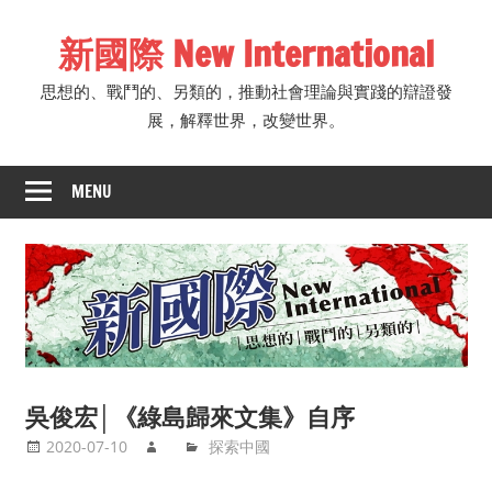
Skip
新國際 New International
to
content
思想的、戰鬥的、另類的，推動社會理論與實踐的辯證發
展，解釋世界，改變世界。
MENU
吳俊宏│《綠島歸來文集》自序
2020-07-10
探索中國