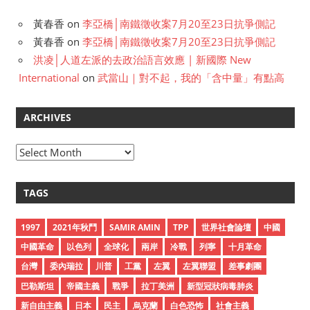
黃春香
on
李亞橋│南鐵徵收案7月20至23日抗爭側記
黃春香
on
李亞橋│南鐵徵收案7月20至23日抗爭側記
洪凌│人道左派的去政治語言效應 | 新國際 New
International
on
武當山｜對不起，我的「含中量」有點高
ARCHIVES
A
r
c
TAGS
h
i
1997
2021年秋鬥
SAMIR AMIN
TPP
世界社會論壇
中國
v
中國革命
以色列
全球化
兩岸
冷戰
列寧
十月革命
e
台灣
委內瑞拉
川普
工黨
左翼
左翼聯盟
差事劇團
s
巴勒斯坦
帝國主義
戰爭
拉丁美洲
新型冠狀病毒肺炎
新自由主義
日本
民主
烏克蘭
白色恐怖
社會主義