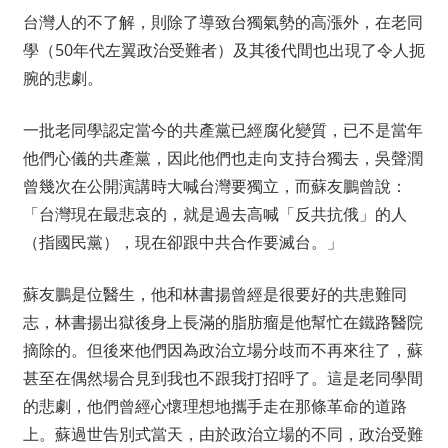
台灣人的不了解，則除了導致台獨氣勢的高漲外，在老同
學（50年代左翼政治受難者）及其後代間也出現了令人扼
腕的悲劇。
一批老同學認定當今的共產黨已經腐化變質，已不是當年
他們心儀的共產黨，因此他們也走向支持台獨去，吳聲潤
曾幾次在公開演講時大喊台灣要獨立，而蘇友鵬曾說：
「台灣現在最悲哀的，就是過去高喊「反共抗俄」的人
（指國民黨），現在卻跟中共合作要滅台。」
蘇友鵬是位醫生，他和林書揚曾經是很要好的共患難同
志，林書揚出獄後身上長滿的脂肪瘤是他幫忙在鐵路醫院
摘除的。但後來他們因為政治立場分歧而不再來往了，蘇
甚至在偶然場合見到我也不跟我打招呼了。這是老同學間
的悲劇，他們曾經心懷理想地攜手走在那條革命的道路
上。蘇過世告別式當天，由於政治立場的不同，政治受難