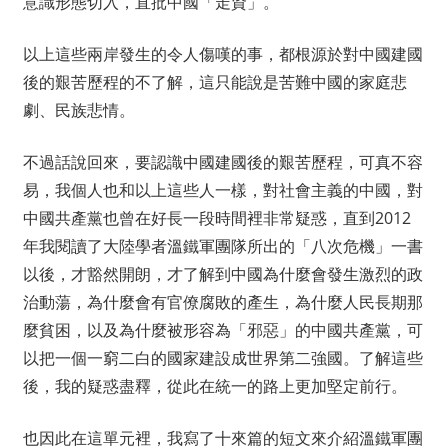
意識形態切入，直批中國「走資」。
以上這些兩岸發生的令人傷嘆的事，都根源於對中國建國
後的艱苦歷程的不了解，這只能說是苦難中國的家庭悲
劇、民族悲情。
不過話說回來，要認識中國建國後的艱苦歷程，可真不容
易，我個人也和以上這些人一樣，對社會主義的中國，對
中國共產黨也曾在好長一段時間裡非常疑惑，直到2012
年我閱讀了大陸學者溫鐵軍團隊所出的「八次危機」一書
以後，才豁然開朗，才了解到中國為什麼會發生激烈的政
治動蕩，為什麼會有官僚腐敗的產生，為什麼人民長期那
麼貧困，以及為什麼被形容為「邪惡」的中國共產黨，可
以把一個一窮二白的國家建設成世界第二強國。了解這些
後，我的疑惑盡釋，從此在統一的路上更加堅定前行。
也因此在這單元裡，我寫了十來篇的短文來介紹溫鐵軍團