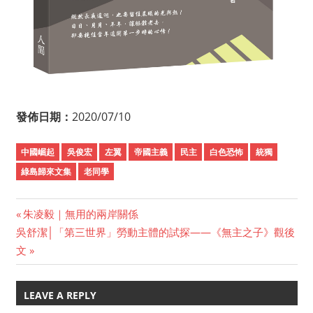
發佈日期：
2020/07/10
中國崛起
吳俊宏
左翼
帝國主義
民主
白色恐怖
統獨
綠島歸來文集
老同學
Previous
朱凌毅｜無用的兩岸關係
Post
Next
吳舒潔│「第三世界」勞動主體的試探——《無主之子》觀後
Post:
Post:
文
navigation
LEAVE A REPLY