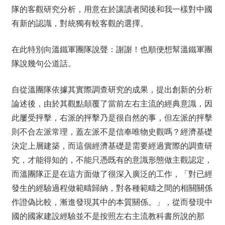
隊的客觀研究分析，用意在於讓讀者閱後和我一樣對中國
有新的認識，對統獨有較客觀的選擇。
在此特別向溫鐵軍團隊說聲：謝謝！也順便想幫溫鐵軍團
隊說幾句公道話。
自從溫團隊依據其實際調查研究的成果，提出創新的分析
論述後，由於其觀點顛覆了當前左右主流的經典意識，因
此屢受抨擊，右派的抨擊乃是很自然的事，但左派的抨擊
則不合左派常理，蓋左派不是信奉唯物史觀嗎？經濟基礎
決定上層建築，而這個經濟基礎是需要經過實際的調查研
究，才能得知的，不能只憑既有的意識形態做主觀認定，
而溫團隊正是在這方面做了很深入廣泛的工作，「對已經
發生的經驗過程做範疇歸納，對各種範疇之間的相關關係
作證偽比較，漸進發現其中的本質關係。」，從而發現中
國的國家建設經驗並不是按照左右主流教科書所說的那