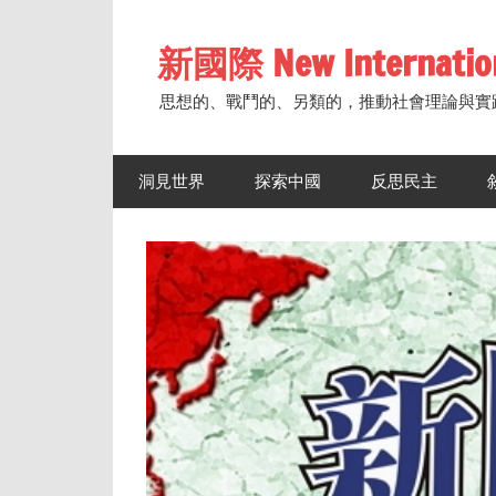
Skip
to
新國際 New Internatio
content
思想的、戰鬥的、另類的，推動社會理論與實
洞見世界
探索中國
反思民主