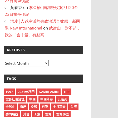
23日抗爭側記
黃春香
on
李亞橋│南鐵徵收案7月20至
23日抗爭側記
洪凌│人道左派的去政治語言效應 | 新國
際 New International
on
武當山｜對不起，
我的「含中量」有點高
ARCHIVES
A
r
c
TAGS
h
i
1997
2021年秋鬥
SAMIR AMIN
TPP
v
世界社會論壇
中國
中國革命
以色列
e
全球化
兩岸
冷戰
列寧
十月革命
台灣
s
委內瑞拉
川普
工黨
左翼
左翼聯盟