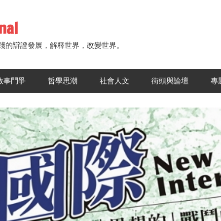
nal
踐的辯證發展，解釋世界，改變世界。
敘事鬥爭
哲學思潮
社會人文
街頭與論壇
專