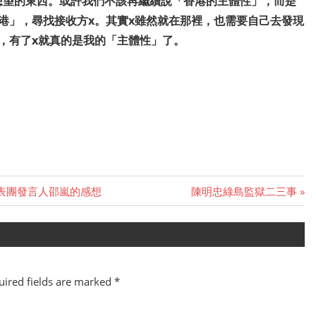
想望的東西。或許我們不該再繼續說「香港的主體性」，而是
港」，尋找接收方x。其實x雖然就在那裡，也需要自己去發現
，有了x就真的是我的「主體性」了。
表團發言人邵嵐的感想
Next
陳明忠綠島監獄二三事
Post:
ired fields are marked
*