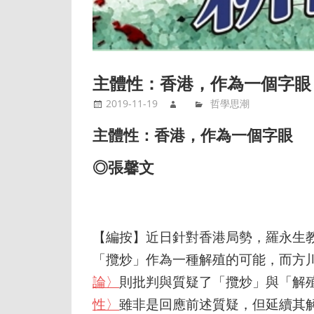
主體性：香港，作為一個字眼
2019-11-19
哲學思潮
主體性：香港，作為一個字眼
◎張馨文
【編按】近日針對香港局勢，羅永生
「攬炒」作為一種解殖的可能，而方
論〉
則批判與質疑了「攬炒」與「解
性〉
雖非是回應前述質疑，但延續其