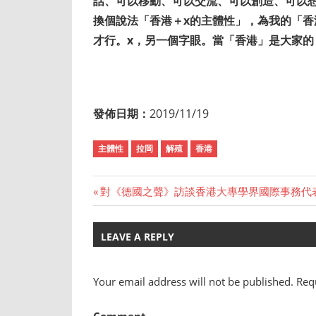
話、可以移動、可以交流、可以創造、可以
換個說法「香港＋x的主體性」，為我的「香
才行。x，另一個字眼。當「香港」是大家的
發佈日期：
2019/11/19
主體性
拉岡
解殖
香港
Previous
對《德國之聲》訪談香港大專學界國際事務代
Post
Post:
navigation
LEAVE A REPLY
Your email address will not be published.
Requ
Comment