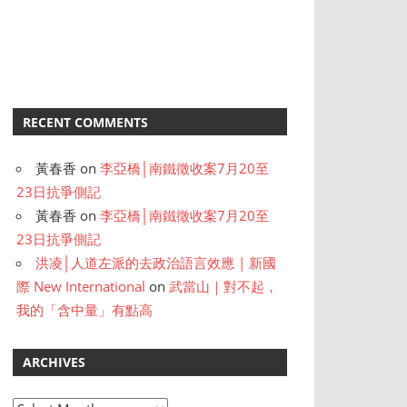
RECENT COMMENTS
黃春香
on
李亞橋│南鐵徵收案7月20至
23日抗爭側記
黃春香
on
李亞橋│南鐵徵收案7月20至
23日抗爭側記
洪凌│人道左派的去政治語言效應 | 新國
際 New International
on
武當山｜對不起，
我的「含中量」有點高
ARCHIVES