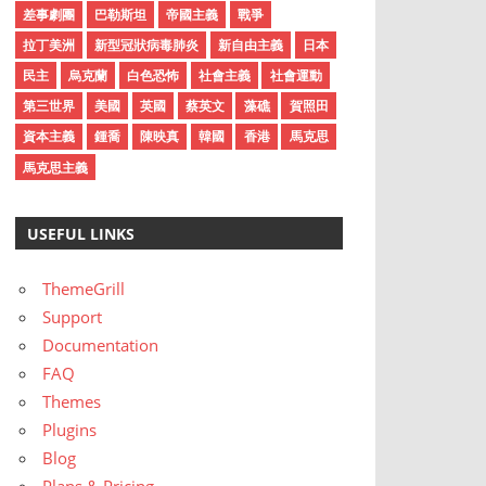
差事劇團
巴勒斯坦
帝國主義
戰爭
拉丁美洲
新型冠狀病毒肺炎
新自由主義
日本
民主
烏克蘭
白色恐怖
社會主義
社會運動
第三世界
美國
英國
蔡英文
藻礁
賀照田
資本主義
鍾喬
陳映真
韓國
香港
馬克思
馬克思主義
USEFUL LINKS
ThemeGrill
Support
Documentation
FAQ
Themes
Plugins
Blog
Plans & Pricing