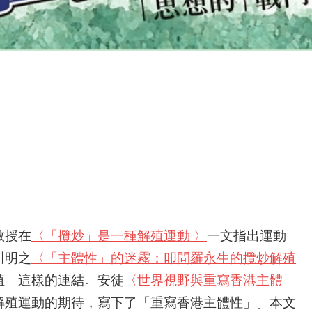
教授在
〈「攬炒」是一種解殖運動 〉
一文指出運動
川明之
〈「主體性」的迷霧：叩問羅永生的攬炒解殖
殖」這樣的連結。安徒
〈世界視野與重寫香港主體
解殖運動的期待，寫下了「重寫香港主體性」。本文