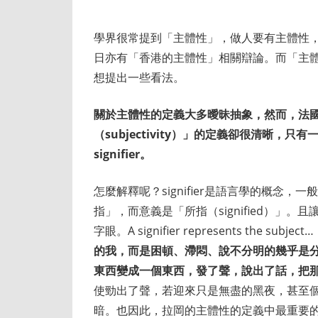
學界很常提到「主體性」，做人要有主體性
日亦有「香港的主體性」相關辯論。而「主
想提出一些看法。
關於主體性的定義大多曖昧抽象，然而，法國精神
（subjectivity）」的定義卻很清晰，只有一句話：a s
signifier。
怎麼解釋呢？signifier是語言學的概念
指」，而意義是「所指（signified）
字眼。A signifier represents the subject
的我，而是困頓、滯悶、說不分明的幾乎是
東西變成一個東西，發了聲，說出了話，把
使勁出了聲，若迎來只是無盡的黑夜，甚至
暗。也因此，拉岡的主體性的定義中最重要的是最後這