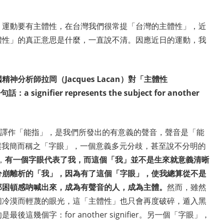
，運動要有主體性，在台灣我們很常提「台灣的主體性」，近
體性」的真正意思是什麼，一直說不清。因應近日的運動，我
分析師拉岡（Jacques Lacan）對「主體性
ignifier represents the subject for another
，一般譯作「能指」，是我們所發出的有意義的聲音，聲音是「能
」。且讓我簡而稱之「字眼」，一個意義多元分歧，甚至說不分明的
…，
有一個字眼代表了我，而這個「我」並不是生來就意義清晰
分崩離析的「我」，因為有了這個「字眼」，使我總算從不是
那困頓感吶喊出來，成為有聲音的人，成為主體。
然而，雖然
個冷漠而輕蔑的眼光，這「主體性」也只會再度破碎，遁入黑
幾個字：for another signifier。另一個「字眼」，