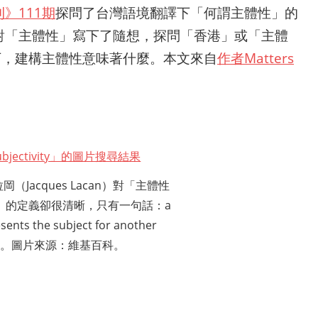
》111期
探問了台灣語境翻譯下「何謂主體性」的
對「主體性」寫下了隨想，探問「香港」或「主體
r）下，建構主體性意味著什麼。本文來自
作者Matters
（Jacques Lacan）對「主體性
ity）」的定義卻很清晰，只有一句話：a
esents the subject for another
fier。圖片來源：維基百科。