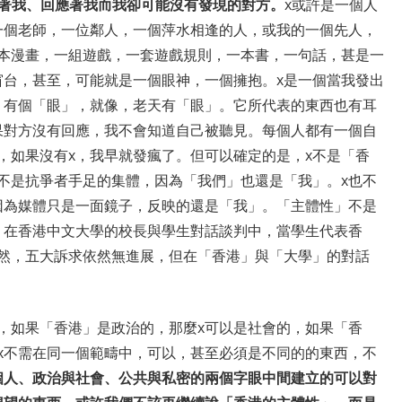
看著我、回應著我而我卻可能沒有發現的對方。
x或許是一個人
一個老師，一位鄰人，一個萍水相逢的人，或我的一個先人，
一本漫畫，一組遊戲，一套遊戲規則，一本書，一句話，甚是一
窗台，甚至，可能就是一個眼神，一個擁抱。x是一個當我發出
」有個「眼」，就像，老天有「眼」。它所代表的東西也有耳
果對方沒有回應，我不會知道自己被聽見。每個人都有一個自
，如果沒有x，我早就發瘋了。但可以確定的是，x不是「香
不是抗爭者手足的集體，因為「我們」也還是「我」。x也不
因為媒體只是一面鏡子，反映的還是「我」。「主體性」不是
，在香港中文大學的校長與學生對話談判中，當學生代表香
雖然，五大訴求依然無進展，但在「香港」與「大學」的對話
，如果「香港」是政治的，那麼x可以是社會的，如果「香
x不需在同一個範疇中，可以，甚至必須是不同的的東西，不
個人、政治與社會、公共與私密的兩個字眼中間建立的可以對