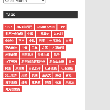
A
r
c
TAGS
h
i
1997
2021年秋鬥
SAMIR AMIN
TPP
v
世界社會論壇
中國
中國革命
以色列
e
全球化
兩岸
冷戰
列寧
十月革命
台灣
s
委內瑞拉
川普
工黨
左翼
左翼聯盟
差事劇團
巴勒斯坦
帝國主義
戰爭
拉丁美洲
新型冠狀病毒肺炎
新自由主義
日本
民主
烏克蘭
白色恐怖
社會主義
社會運動
第三世界
美國
英國
蔡英文
藻礁
賀照田
資本主義
鍾喬
陳映真
韓國
香港
馬克思
馬克思主義