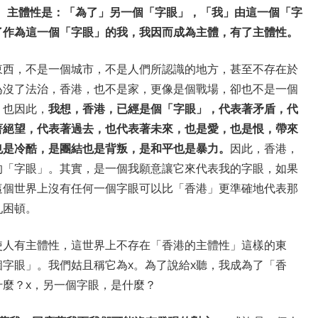
。
主體性是：「為了」另一個「字眼」，「我」由這一個「字
了作為這一個「字眼」的我，我因而成為主體，有了主體性。
東西，不是一個城市，不是人們所認識的地方，甚至不存在於
為沒了法治，香港，也不是家，更像是個戰場，卻也不是一個
。也因此，
我想，香港，已經是個「字眼」，代表著矛盾，代
著絕望，代表著過去，也代表著未來，也是愛，也是恨，帶來
也是冷酷，是團結也是背叛，是和平也是暴力。
因此，香港，
的「字眼」。其實，是一個我願意讓它來代表我的字眼，如果
這個世界上沒有任何一個字眼可以比「香港」更準確地代表那
亂困頓。
使人有主體性，這世界上不存在「香港的主體性」這樣的東
字眼」。我們姑且稱它為x。為了說給x聽，我成為了「香
什麼？x，另一個字眼，是什麼？