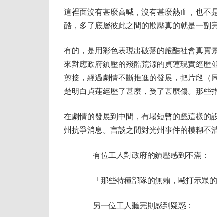
這裡面沒有甚麼高喊，沒有甚麼熱血，也不
酷，多了底層彼此之間的欺壓真的就是一副
有的，是用彩色表現出破落的嚴酷社會真實
來對應政府鎮壓的殘酷荒涼的貞蓮現實經歷
剪接，經過劇情不斷推進的發展，把片段（
楚明白貞蓮經歷了甚麼，受了甚麼傷。那些指
在劇情的發展到中間，有場短暫的戲這樣的
州抗爭消息。言談之間對光州事件的模糊不
有位工人對政府的鎮壓感到不滿：
「那些特種部隊的無賴，毆打示眾的
另一位工人聽完則感到疑惑：