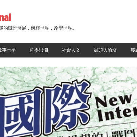
nal
踐的辯證發展，解釋世界，改變世界。
敘事鬥爭
哲學思潮
社會人文
街頭與論壇
專