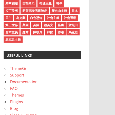
差事劇團
巴勒斯坦
帝國主義
戰爭
拉丁美洲
新型冠狀病毒肺炎
新自由主義
日本
民主
烏克蘭
白色恐怖
社會主義
社會運動
第三世界
美國
英國
蔡英文
藻礁
賀照田
資本主義
鍾喬
陳映真
韓國
香港
馬克思
馬克思主義
USEFUL LINKS
ThemeGrill
Support
Documentation
FAQ
Themes
Plugins
Blog
Plans & Pricing