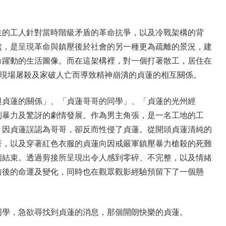
生的工人針對當時階級矛盾的革命抗爭，以及冷戰架構的背
處，是呈現革命與鎮壓後於社會的另一種更為疏離的景況，建
命躍動的生活圖像。而在這架構裡，對一個打著散工，居住在
睹現場屠殺及家破人亡而導致精神崩潰的貞蓮的相互關係。
與貞蓮的關係」、「貞蓮哥哥的同學」、「貞蓮的光州經
到暴力及驚訝的劇情發展。作為男主角張，是一名工地的工
。因貞蓮誤認為哥哥，卻反而性侵了貞蓮。從開頭貞蓮清純的
著，以及穿著紅色衣服的貞蓮向因戒嚴軍鎮壓暴力槍殺的死難
個結束。透過剪接所呈現出令人感到零碎、不完整，以及情緒
前後的命運及變化，同時也在觀眾觀影經驗預留下了一個懸
同學，急欲尋找到貞蓮的消息，那個開朗快樂的貞蓮。