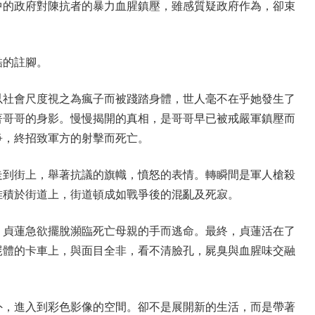
中的政府對陳抗者的暴力血腥鎮壓，雖感質疑政府作為，卻束
酷的註腳。
以社會尺度視之為瘋子而被踐踏身體，世人毫不在乎她發生了
著哥哥的身影。慢慢揭開的真相，是哥哥早已被戒嚴軍鎮壓而
爭，終招致軍方的射擊而死亡。
走到街上，舉著抗議的旗幟，憤怒的表情。轉瞬間是軍人槍殺
堆積於街道上，街道頓成如戰爭後的混亂及死寂。
，貞蓮急欲擺脫瀕臨死亡母親的手而逃命。最終，貞蓮活在了
屍體的卡車上，與面目全非，看不清臉孔，屍臭與血腥味交融
外，進入到彩色影像的空間。卻不是展開新的生活，而是帶著