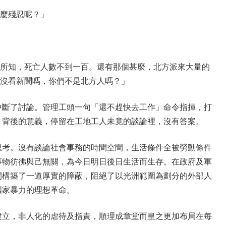
麼殘忍呢？」
所知，死亡人數不到一百。還有那個甚麼，北方派來大量的
沒看新聞嗎，你們不是北方人嗎？」
中斷了討論。管理工頭一句「還不趕快去工作」命令指揮，打
，背後的意義，停留在工地工人未竟的談論裡，沒有答案。
思考。沒有談論社會事務的時間空間，生活條件全被勞動條件
事物彷彿與己無關，為今日明日後日生活而生存。在政府及軍
間構築了一道厚實的障蔽，阻絕了以光洲範圍為劃分的外部人
國家暴力的理想革命。
建立，非人化的虐待及指責，順理成章堂而皇之更加布局在每