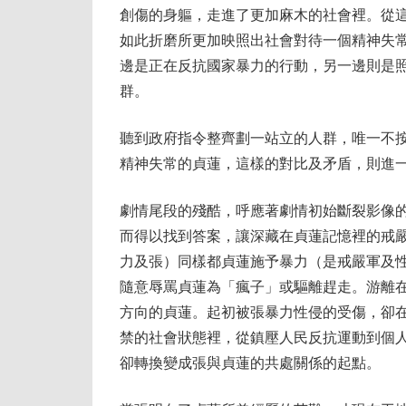
創傷的身軀，走進了更加麻木的社會裡。從
如此折磨所更加映照出社會對待一個精神失
邊是正在反抗國家暴力的行動，另一邊則是
群。
聽到政府指令整齊劃一站立的人群，唯一不
精神失常的貞蓮，這樣的對比及矛盾，則進
劇情尾段的殘酷，呼應著劇情初始斷裂影像
而得以找到答案，讓深藏在貞蓮記憶裡的戒
力及張）同樣都貞蓮施予暴力（是戒嚴軍及
隨意辱罵貞蓮為「瘋子」或驅離趕走。游離
方向的貞蓮。起初被張暴力性侵的受傷，卻
禁的社會狀態裡，從鎮壓人民反抗運動到個
卻轉換變成張與貞蓮的共處關係的起點。