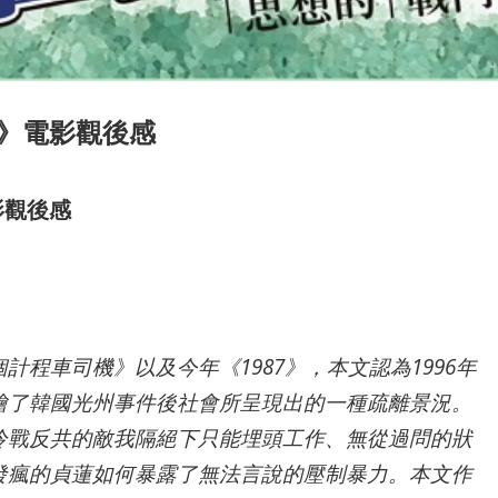
》電影觀後感
影觀後感
計程車司機》以及今年《1987
》，本文認為1996
年
繪了韓國光州事件後社會所呈現出的一種疏離景況。
冷戰反共的敵我隔絕下只能埋頭工作、無從過問的狀
發瘋的貞蓮如何暴露了無法言說的壓制暴力。本文作