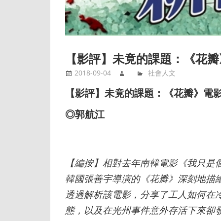
【影評】未竟的課題：《花瓣
2018-09-04
社會人文
【影評】未竟的課題：《花瓣》電
◎郭航江
【編按】相對去年南韓電影《我只是個
韓國張善宇導演的《花瓣》深刻地描
透過解析該電影，分享了工人如何在
態，以及在光州事件意外存活下來卻