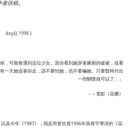
作者供稿。
候，可能會遇到這位少女。當你看到她穿著撕裂的破裙，或看
有一天她追著你走，請不要怕她，也不要嚇她。只要暫時付出
一些關懷就可以了。」
－－電影《花瓣》
及今年《1987》，我反而更欣賞1996年張善宇導演的《花