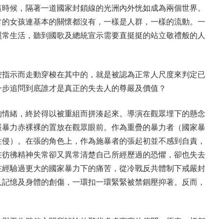
這時候，隔著一道國家封鎖線的光洲內外恍如成為兩個世界。
常的女孩連基本的關懷都沒有，一樣是人群，一樣的流動。一
照常生活，聽到國歌及總統宣示需要直挺挺的站立敬禮般的人
按指示而走動穿梭在其中的，就是被認為正常人尺度來判定已
一步追問到底誰才是真正的失去人的尊嚴及價值？
的情緒，終於得以被重組而拼湊起來。導演在觀眾埋下的懸念
嚴暴力赤裸裸的置放在觀眾眼前。作為重疊的暴力者（國家暴
性侵）。在張的角色上，作為施暴者的張起初並不感到自責，
在彷彿精神失常卻又異常清楚自己所經歷過的恐懼，卻也失去
在經驗過更大的國家暴力下的痛苦，從冷戰反共體制下戒嚴封
人記憶及身體的創傷，一環扣一環緊緊被禁錮壓抑著。反而，