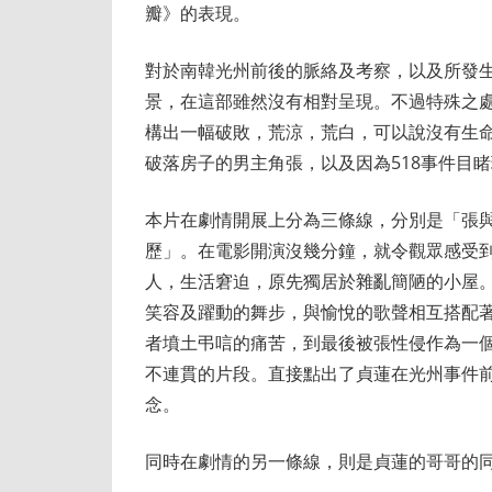
瓣》的表現。
對於南韓光州前後的脈絡及考察，以及所發
景，在這部雖然沒有相對呈現。不過特殊之
構出一幅破敗，荒涼，荒白，可以說沒有生
破落房子的男主角張，以及因為518事件目
本片在劇情開展上分為三條線，分別是「張
歷」。在電影開演沒幾分鐘，就令觀眾感受
人，生活窘迫，原先獨居於雜亂簡陋的小屋
笑容及躍動的舞步，與愉悅的歌聲相互搭配
者墳土弔唁的痛苦，到最後被張性侵作為一
不連貫的片段。直接點出了貞蓮在光州事件
念。
同時在劇情的另一條線，則是貞蓮的哥哥的