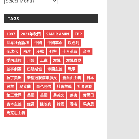
A
r
c
TAGS
h
i
1997
2021年秋鬥
SAMIR AMIN
TPP
v
世界社會論壇
中國
中國革命
以色列
e
全球化
兩岸
冷戰
列寧
十月革命
台灣
s
委內瑞拉
川普
工黨
左翼
左翼聯盟
差事劇團
巴勒斯坦
帝國主義
戰爭
拉丁美洲
新型冠狀病毒肺炎
新自由主義
日本
民主
烏克蘭
白色恐怖
社會主義
社會運動
第三世界
美國
英國
蔡英文
藻礁
賀照田
資本主義
鍾喬
陳映真
韓國
香港
馬克思
馬克思主義