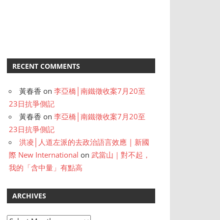
RECENT COMMENTS
黃春香
on
李亞橋│南鐵徵收案7月20至
23日抗爭側記
黃春香
on
李亞橋│南鐵徵收案7月20至
23日抗爭側記
洪凌│人道左派的去政治語言效應 | 新國
際 New International
on
武當山｜對不起，
我的「含中量」有點高
ARCHIVES