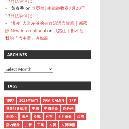
23日抗爭側記
黃春香
on
李亞橋│南鐵徵收案7月20至
23日抗爭側記
洪凌│人道左派的去政治語言效應 | 新國
際 New International
on
武當山｜對不起，
我的「含中量」有點高
ARCHIVES
A
r
c
TAGS
h
i
1997
2021年秋鬥
SAMIR AMIN
TPP
v
世界社會論壇
中國
中國革命
以色列
e
全球化
兩岸
冷戰
列寧
十月革命
台灣
s
委內瑞拉
川普
工黨
左翼
左翼聯盟