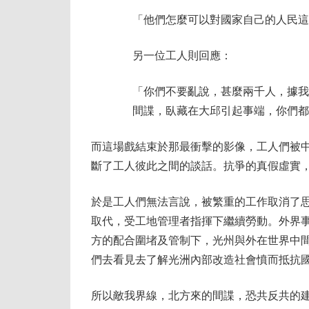
「他們怎麼可以對國家自己的人民這
另一位工人則回應：
「你們不要亂說，甚麼兩千人，據我
間諜，臥藏在大邱引起事端，你們都
而這場戲結束於那最衝擊的影像，工人們被
斷了工人彼此之間的談話。抗爭的真假虛實
於是工人們無法言說，被繁重的工作取消了
取代，受工地管理者指揮下繼續勞動。外界
方的配合圍堵及管制下，光州與外在世界中
們去看見去了解光洲內部改造社會憤而抵抗
所以敵我界線，北方來的間諜，恐共反共的