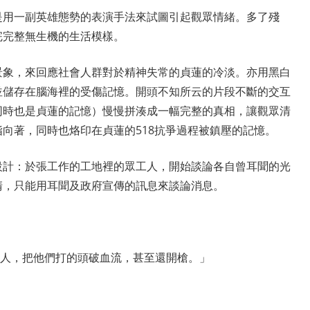
是用一副英雄態勢的表演手法來試圖引起觀眾情緒。多了殘
完完整無生機的生活模樣。
景象，來回應社會人群對於精神失常的貞蓮的冷淡。亦用黑白
並儲存在腦海裡的受傷記憶。開頭不知所云的片段不斷的交互
同時也是貞蓮的記憶）慢慢拼湊成一幅完整的真相，讓觀眾清
向著，同時也烙印在貞蓮的518抗爭過程被鎮壓的記憶。
設計：於張工作的工地裡的眾工人，開始談論各自曾耳聞的光
清，只能用耳聞及政府宣傳的訊息來談論消息。
人，把他們打的頭破血流，甚至還開槍。」