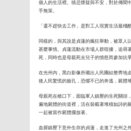
個人的生活裡。猜忌懷疑與不安，對於傳聞
手無策。
「還不趕快去工作」是對工人現實生活最殘
同樣的，與其說是貞蓮的瘋狂舉動，被眾人
甚麼事情。貞蓮流動在市場人群喧擾，追尋
死，同時也是母親死去兒子的憤怒而參加抗
在光州內，黑白影像所襯出人民團結整齊地
後人民驚慌的臉孔，恐懼不已的奔逃，屍體
母親死在槍口下，面臨軍人鎮壓的生死關頭
遍地屍體的街道裡，活在裝載著堆積如詩的
一起被當作屍體擺放著。
血腥鎮壓下意外生存的貞蓮，走進了光州之