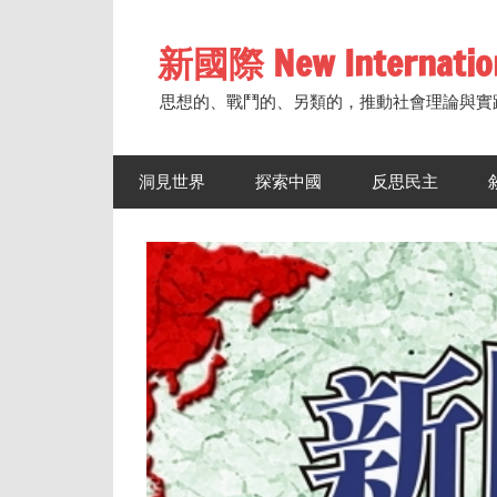
Skip
to
新國際 New Internatio
content
思想的、戰鬥的、另類的，推動社會理論與實
洞見世界
探索中國
反思民主