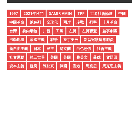
h
i
1997
2021年秋鬥
SAMIR AMIN
TPP
世界社會論壇
中國
v
中國革命
以色列
全球化
兩岸
冷戰
列寧
十月革命
e
台灣
委內瑞拉
川普
工黨
左翼
左翼聯盟
差事劇團
s
巴勒斯坦
帝國主義
戰爭
拉丁美洲
新型冠狀病毒肺炎
新自由主義
日本
民主
烏克蘭
白色恐怖
社會主義
社會運動
第三世界
美國
英國
蔡英文
藻礁
賀照田
資本主義
鍾喬
陳映真
韓國
香港
馬克思
馬克思主義