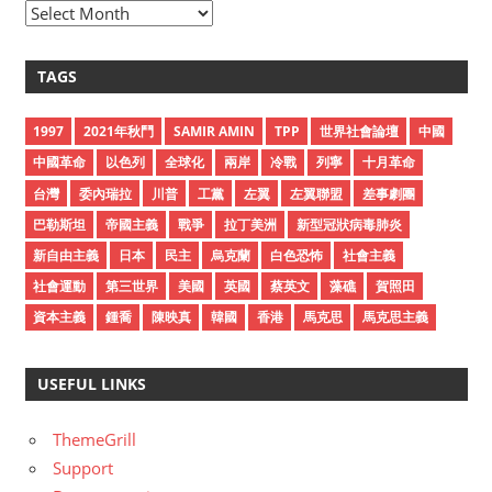
A
r
c
TAGS
h
i
1997
2021年秋鬥
SAMIR AMIN
TPP
世界社會論壇
中國
v
中國革命
以色列
全球化
兩岸
冷戰
列寧
十月革命
e
台灣
委內瑞拉
川普
工黨
左翼
左翼聯盟
差事劇團
s
巴勒斯坦
帝國主義
戰爭
拉丁美洲
新型冠狀病毒肺炎
新自由主義
日本
民主
烏克蘭
白色恐怖
社會主義
社會運動
第三世界
美國
英國
蔡英文
藻礁
賀照田
資本主義
鍾喬
陳映真
韓國
香港
馬克思
馬克思主義
USEFUL LINKS
ThemeGrill
Support