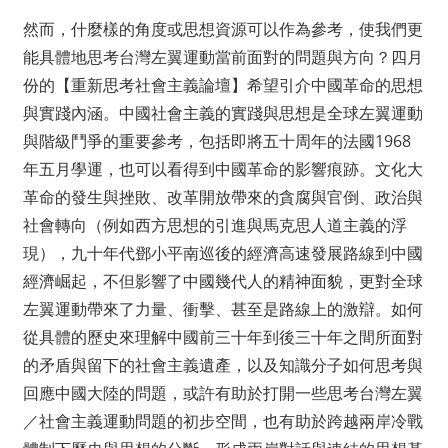
然而，什麼樣的角度或思想資源可以作為參考，使我們更
能
具體地思考台灣左翼運動當前面對的問題與方向？四月
份的
【重新思考社會主義論壇】希望引介中國革命的思想
與實踐
內涵。中國社會主義的實踐與思想是全球左翼運動
與階級鬥
爭的重要參考，包括即將五十周年的法國1968
年五月學
運，也可以看得到中國革命的影響痕跡。文化大
革命的發生
與挫敗、改革開放帶來的貪腐與官倒、政治與
社會轉向（例
如西方思想的引進與馬克思人道主義的浮
現），九十年代鄧
小平南巡後的經濟高速發展路線到中國
經濟崛起，不但影響
了中國幾代人的精神面貌，更對全球
左翼運動帶來了力量、
衝擊、甚至是路線上的激辯。如何
從具體的歷史來理解中國
前三十年到後三十年之間所面對
的矛盾與留下的社會主義遺
產，以及知識分子如何思考與
回應中國大陸的問題，或許有
助於打開一些思考台灣左翼
／社會主義運動問題的初步空間
，也有助於跨越兩岸冷戰