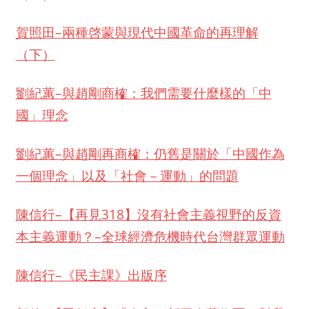
賀照田–兩種啓蒙與現代中國革命的再理解
（下）
劉紀蕙–與趙剛商榷：我們需要什麼樣的「中
國」理念
劉紀蕙–與趙剛再商榷：仍舊是關於「中國作為
一個理念」以及「社會－運動」的問題
陳信行–【再見318】沒有社會主義視野的反資
本主義運動？–全球經濟危機時代台灣群眾運動
陳信行–《民主課》出版序