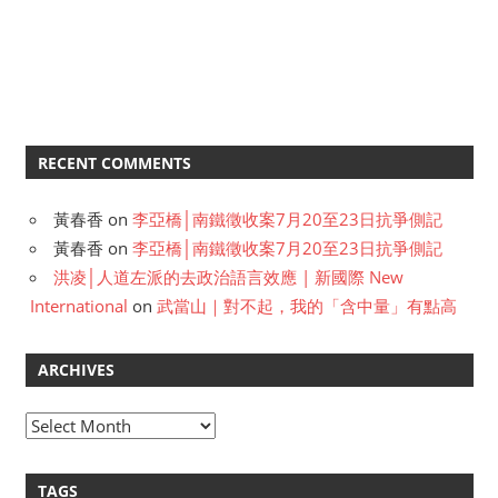
RECENT COMMENTS
黃春香
on
李亞橋│南鐵徵收案7月20至23日抗爭側記
黃春香
on
李亞橋│南鐵徵收案7月20至23日抗爭側記
洪凌│人道左派的去政治語言效應 | 新國際 New
International
on
武當山｜對不起，我的「含中量」有點高
ARCHIVES
A
r
c
TAGS