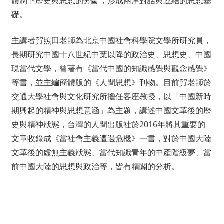
體制下歷史與思想的分斷，形成兩
岸對話與連結的思想基
礎。
主講者賀照田老師為北京中國社會科學院文學所研究員，
長
期研究中國十八世紀中葉以降的政治史、思想史、中國
現當
代文學，曾著有《當代中國的知識感覺與觀念感覺》
等書，
並主編簡體版的《人間思想》刊物。目前賀老師於
交通大學
社會與文化研究所擔任客座教授，以「中國新時
期興起的精
神與思想意涵」為主題，講述中國文革後的歷
史與精神狀態
，台灣的人間出版社於2016年將其重要的
文章收錄成《
當社會主義遭遇危機》一書，對於中國大陸
文革後的虛無主
義狀態、當代知識青年的中產階級夢、當
前中國大陸的思想
與政治等，皆有精闢的分析。