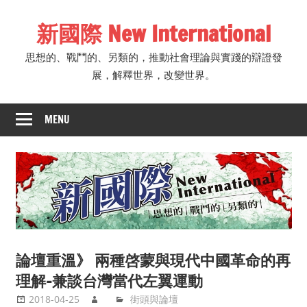
Skip
新國際 New International
to
content
思想的、戰鬥的、另類的，推動社會理論與實踐的辯證發
展，解釋世界，改變世界。
MENU
論壇重溫》 兩種啓蒙與現代中國革命的再
理解–兼談台灣當代左翼運動
2018-04-25
街頭與論壇