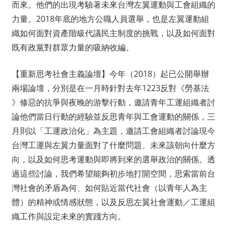
而來。他們的出現
考驗著未來台灣左翼運動與工會組織的
力量。2018年底
的地方公職人員選舉，也是左翼運動組
織如何面對資產階級
代議民主制度的挑戰，以及如何面對
既有政黨對群眾力量的
吸納收編。
【重新思考社會主義論壇】今年（2018）起已公開舉辦
兩場論壇，分別是在一月時針對去年1223反對《勞基法
》修惡的抗爭與夜晚的游擊行動，邀請青年工運組織者討
論
他們當日行動的經驗並反思青年與工會運動的關係，三
月則
以「工運政治化」為主題，邀請工會組織者討論現今
台灣工
運與左翼力量面對了什麼問題、未來該朝向什麼方
向，以及
如何思考運動與即將到來的選舉政治的關係。透
過這些討論
，我們希望能夠初步地打開空間，思索當前台
灣社會的矛盾
為何、如何貼近當代社會（以青年人為主
體）的精神或情感
狀態，以及反思左翼社會運動／工運組
織工作與設定未來的
實踐方向。