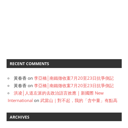
RECENT COMMENTS
黃春香
on
李亞橋│南鐵徵收案7月20至23日抗爭側記
黃春香
on
李亞橋│南鐵徵收案7月20至23日抗爭側記
洪凌│人道左派的去政治語言效應 | 新國際 New
International
on
武當山｜對不起，我的「含中量」有點高
ARCHIVES