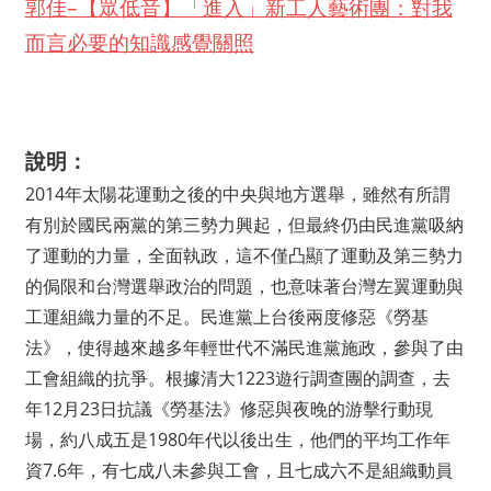
郭佳–【眾低音】「進入」新工人藝術團：對我
而言必要的知識感覺關照
說明：
2014年太陽花運動之後的中央與地方選舉，雖然有所謂
有別於國民兩黨的第三勢力興起，但最終仍由民進黨吸納
了
運動的力量，全面執政，這不僅凸顯了運動及第三勢力
的侷
限和台灣選舉政治的問題，也意味著台灣左翼運動與
工運組
織力量的不足。民進黨上台後兩度修惡《勞基
法》，使得越
來越多年輕世代不滿民進黨施政，參與了由
工會組織的抗爭
。根據清大1223遊行調查團的調查，去
年12月23日
抗議《勞基法》修惡與夜晚的游擊行動現
場，約八成五是1
980年代以後出生，他們的平均工作年
資7.6年，有七
成八未參與工會，且七成六不是組織動員