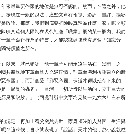
十年來最重要作家的地位是無可否認的。然而，在這之外，他
）。按現在一般的說法，這些文章有報導、影評、畫評、攝影
就是政論。那麼，我們到底要把陳映真歸為什麼「家」呢？顯
把陳映真這個人限制在現代社會「職業」欄的某一欄內。我們
真一輩子寫作行為的特質，才能認識到陳映真這個「知識分
的獨特價值之所在。
段）以來，就已確認，他一輩子可能永遠生活在「黑暗」之
中國共產黨地下革命黨人充滿同情，對革命勝利後剛建立的新
邪惡帝國」，而那個受「邪惡帝國」保護才得以殘存下來的、
過是「腐臭的蟲豸」。台灣「一切所恃以生活的，莫非巨大的
是腐臭和破敗。」（兩處引號中文字均見於一九六六年左右所
樣的認定，再加上養父突然去世，家庭頓時陷入貧困，生活異
平呢？這時候，自小就表現了「說話」天才的他，寫小說就成