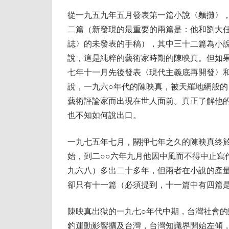
從一九五九年五月發表第一篇小說〈麵攤〉
二篇（新發現的最重要的兩篇是：他和劉大
誌〉的未發表的手稿），其中三十二篇為小
說，這是純粹的藝術家時期的陳映真。但如
七年十一月先後發表〈現代主義底再開發〉
說，一九六○年代的陳映真，被天羅地網般
藝術評論家而出現在世人面前。真正了解他的
也不知如何說出口。
一九七五年七月，關押七年之久的陳映真終
始，到二○○六年九月他因中風而不得中止寫
九六八）多出二十多年，但兩者在小說的產
卻只有十一篇（必須提到，十一篇中有四篇
陳映真出獄的一九七○年代中期，台灣社會的
釣運動影響擴及台灣，台灣知識界開始左傾