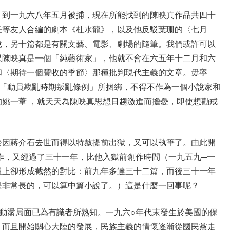
，到一九六八年五月被捕，現在所能找到的陳映真作品共四十
任等友人合編的劇本《杜水龍》，以及他反駁葉珊的〈七月
說，另十篇都是有關文藝、電影、劇場的隨筆。我們或許可以
果陳映真是一個「純藝術家」，他就不會在六五年十二月和六
和〈期待一個豐收的季節〉那種批判現代主義的文章。毋寧
的「動員戡亂時期叛亂條例」所捆綁，不得不作為一個小說家和
姚一葦 ，就天天為陳映真思想日趨激進而擔憂，即使想勸戒
於因蔣介石去世而得以特赦提前出獄，又可以執筆了。由此開
作，又經過了三十一年，比他入獄前創作時間（一九五九─一
量上卻形成截然的對比：前九年多達三十二篇，而後三十一年
是非常長的，可以算中篇小說了。）這是什麼一回事呢？
動盪局面已為有識者所熟知。一九六○年代末發生於美國的保
，而且開始關心大陸的發展，民族主義的情懷逐漸從國民黨走