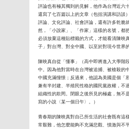
評論也有極其獨到的見解，他作為台灣近六
還寫了七百篇以上的文章（包括演講和訪談
評論、文化評論、社會評論，還有許多乾脆
然，「小說家」、「作家」這樣的名號，都
必須放棄這種貼標籤的方式，才能看清陳映
子」對台灣、對全中國、以至於對現今世界
陳映真自從「懂事」（高中即將進入大學階
中。因為他對當時在台灣被追捕、被槍殺的
中國充滿憧憬；反過來，他認為美國是個「
兼有半封建、半殖民性格的國民黨政權，不
組織性的欺罔。閉眼之後所見的極處，無不
寫的小說〈某一個日午〉。）
青春期的陳映真對自己所生活的社會既有這
常艱難，他怎麼能夠不充滿悲觀、憤激與不