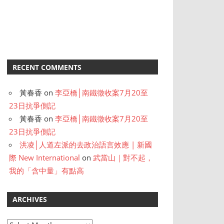
RECENT COMMENTS
黃春香
on
李亞橋│南鐵徵收案7月20至
23日抗爭側記
黃春香
on
李亞橋│南鐵徵收案7月20至
23日抗爭側記
洪凌│人道左派的去政治語言效應 | 新國
際 New International
on
武當山｜對不起，
我的「含中量」有點高
ARCHIVES