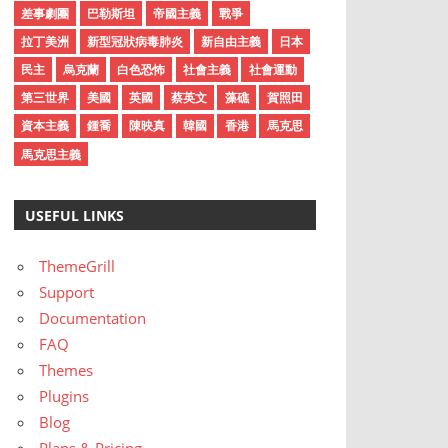
差事劇團
巴勒斯坦
帝國主義
戰爭
拉丁美洲
新型冠狀病毒肺炎
新自由主義
日本
民主
烏克蘭
白色恐怖
社會主義
社會運動
第三世界
美國
英國
蔡英文
藻礁
賀照田
資本主義
鍾喬
陳映真
韓國
香港
馬克思
馬克思主義
USEFUL LINKS
ThemeGrill
Support
Documentation
FAQ
Themes
Plugins
Blog
Plans & Pricing