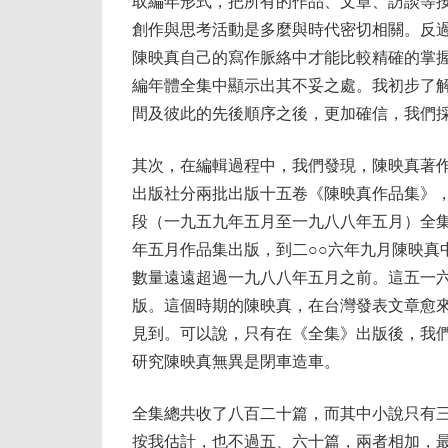
取編年形式，把所有的作品、文章、訪談等
創作與思考活動是多麼與時代密切相關。反
陳映真自己的寫作脈絡中才能比較精確的掌
編年體全集中顯示出其不妥之處。我初步了
間及彼此的先後順序之後，更加確信，我們
其次，在編輯過程中，我們發現，陳映真著
出版社分兩批出版十五卷《陳映真作品集》
段（一九五九年五月至一九八八年五月）全
年五月作品集出版，到二○○六年九月陳映真
數量遠遠超過一九八八年五月之前。這五一
版。這個時期的陳映真，在台灣發表文章愈
見到。可以說，只有在《全集》出版後，我
研究陳映真無異是閉車造車。
全集總共收了八百二十篇，而其中小說只有
按我估計，也不過五、六十篇，兩者相加，