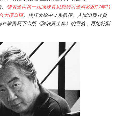
考。
發表會與第一屆陳映真思想研討會將於2017年11
綜合大樓舉辦
。淡江大學中文系教授、人間出版社負
別在臉書寫下出版《陳映真全集》的意義，再此特別