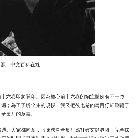
來源：中文百科在線
前十六卷即將開印。因為擔心前十六卷的編注體例有不一致
一遍；為了了解全集的規模，我又把後七卷的篇目仔細瀏覽了
真全集》的意義。
溝通。大家都同意，《陳映真全集》應打破文類界限，完全採