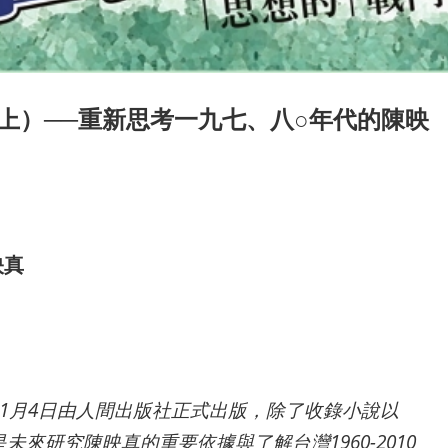
上）──重新思考一九七、八○年代的陳映
映真
1
月4
日由人間出版社正式出版，除了收錄小說以
來研究陳映真的重要依據與了解台灣1960-2010