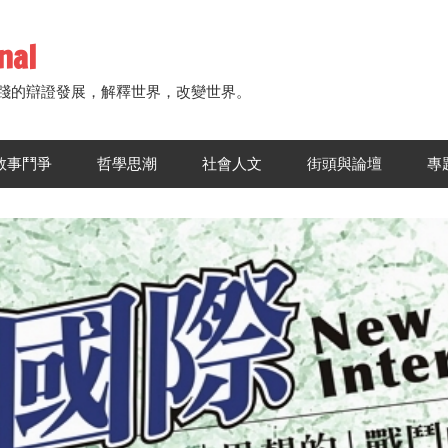
nal
踐的辯證發展，解釋世界，改變世界。
敘事鬥爭
哲學思潮
社會人文
街頭與論壇
專