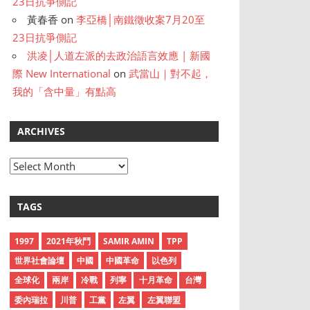
23日抗爭側記
黃春香
on
李亞橋│南鐵徵收案7月20至
23日抗爭側記
洪凌│人道左派的去政治語言效應 | 新國
際 New International
on
武當山｜對不起，
我的「含中量」有點高
ARCHIVES
A
r
c
TAGS
h
i
1997
2021年秋鬥
SAMIR AMIN
TPP
v
世界社會論壇
中國
中國革命
以色列
e
全球化
兩岸
冷戰
列寧
十月革命
台灣
s
委內瑞拉
川普
工黨
左翼
左翼聯盟