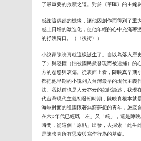
了最重要的救贖之道。對於《筆匯》的主編
感謝這偶然的機緣，讓他因創作而得到了重
感上日增的激進化，使他年輕的心中充滿著
的抒洩窗口。（〈後街〉）
小說家陳映真就這樣誕生了。自以為落入歷
了）與恐懼（怕被國民黨發現而被逮捕）的
方的忿怒與哀傷。從表面上看，陳映真早期
都把他早期的小說列入台灣最早的現代主義
法。我以前也是人云亦云的如此論述，我現
代台灣現代主義初發軔時期，陳映真根本就是
海峽對面的祖國懷著無窮夢想的青年，怎麼
在六○年代已經既「左」又「統」，這是陳
時間，從這個「原點」出發，去探索「此生
是陳映真所有思索與寫作行為的基礎。