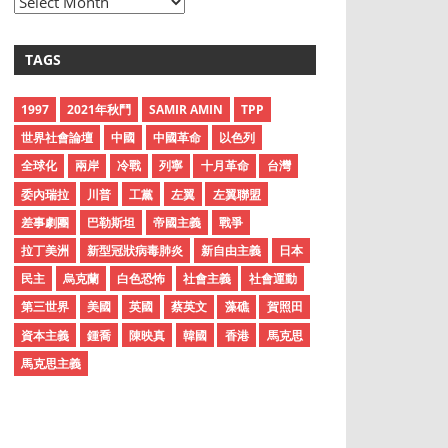
A
r
c
TAGS
h
i
1997
2021年秋鬥
SAMIR AMIN
TPP
v
世界社會論壇
中國
中國革命
以色列
e
全球化
兩岸
冷戰
列寧
十月革命
台灣
s
委內瑞拉
川普
工黨
左翼
左翼聯盟
差事劇團
巴勒斯坦
帝國主義
戰爭
拉丁美洲
新型冠狀病毒肺炎
新自由主義
日本
民主
烏克蘭
白色恐怖
社會主義
社會運動
第三世界
美國
英國
蔡英文
藻礁
賀照田
資本主義
鍾喬
陳映真
韓國
香港
馬克思
馬克思主義