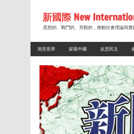
Skip
to
新國際 New Internatio
content
思想的、戰鬥的、另類的，推動社會理論與實
洞見世界
探索中國
反思民主