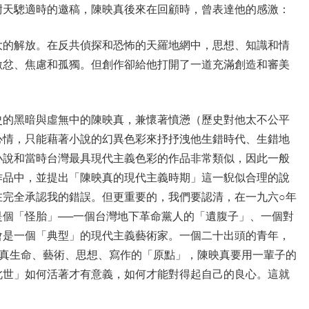
尉天驄適時的邀稿，陳映真後來在回顧時，曾表達他的感激：
大的解放。在反共偵探和恐怖的天羅地網中，思想、知識和情
激忿、焦慮和孤獨。但創作卻給他打開了一道充滿創造和審美
史的黑暗與虛無中的陳映真，兼懷著憤懣（歷史對他太不公平
心情，只能藉著小說的幻異色彩來抒抒洩他生錯時代、生錯地
小說和當時台灣最具現代主義色彩的作品非常類似，因此一般
作品中，並提出「陳映真的現代主義時期」這一貎似合理的說
在完全承認我的錯誤。但更重要的，我們要認清，在一九六○年
個「怪胎」──一個台灣地下革命黨人的「遺腹子」、一個對
會是一個「典型」的現代主義藝術家。一個二十出頭的青年，
映真生命、藝術、思想、寫作的「原點」，陳映真要用一輩子的
此世」如何活著才有意義，如何才能對得起自己的良心。這就