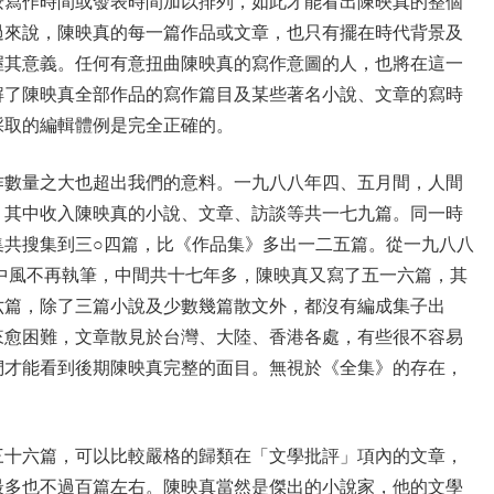
按寫作時間或發表時間加以排列，如此才能看出陳映真的整個
過來說，陳映真的每一篇作品或文章，也只有擺在時代背景及
握其意義。任何有意扭曲陳映真的寫作意圖的人，也將在這一
解了陳映真全部作品的寫作篇目及某些著名小說、文章的寫時
採取的編輯體例是完全正確的。
作數量之大也超出我們的意料。一九八八年四、五月間，人間
，其中收入陳映真的小說、文章、訪談等共一七九篇。同一時
集共搜集到三○四篇，比《作品集》多出一二五篇。從一九八八
中風不再執筆，中間共十七年多，陳映真又寫了五一六篇，其
六篇，除了三篇小說及少數幾篇散文外，都沒有編成集子出
來愈困難，文章散見於台灣、大陸、香港各處，有些很不容易
們才能看到後期陳映真完整的面目。無視於《全集》的存在，
三十六篇，可以比較嚴格的歸類在「文學批評」項內的文章，
最多也不過百篇左右。陳映真當然是傑出的小說家，他的文學