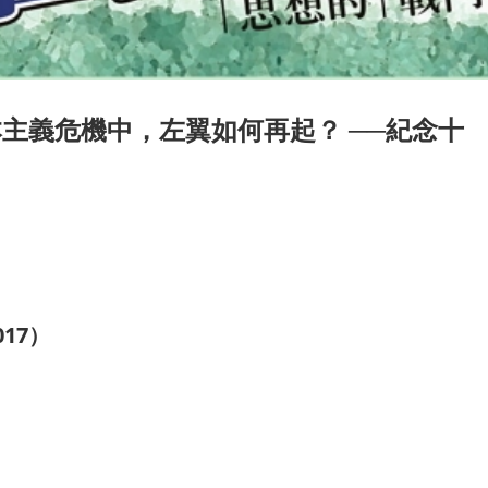
主義危機中，左翼如何再起？ ──紀念十
）
？
017
）