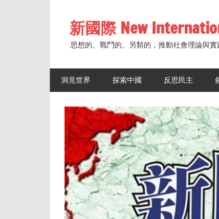
Skip
to
新國際 New Internatio
content
思想的、戰鬥的、另類的，推動社會理論與實
洞見世界
探索中國
反思民主