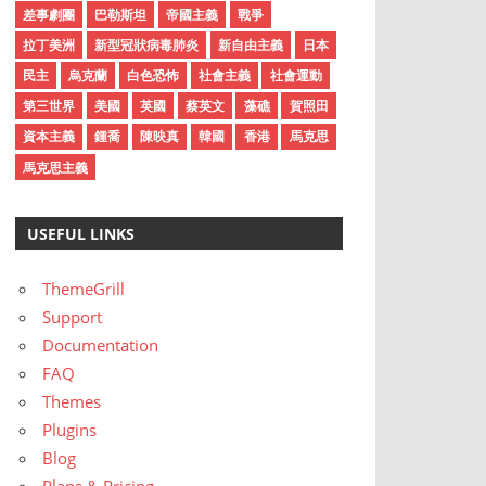
差事劇團
巴勒斯坦
帝國主義
戰爭
拉丁美洲
新型冠狀病毒肺炎
新自由主義
日本
民主
烏克蘭
白色恐怖
社會主義
社會運動
第三世界
美國
英國
蔡英文
藻礁
賀照田
資本主義
鍾喬
陳映真
韓國
香港
馬克思
馬克思主義
USEFUL LINKS
ThemeGrill
Support
Documentation
FAQ
Themes
Plugins
Blog
Plans & Pricing