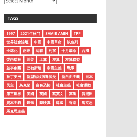
A
r
c
TAGS
h
i
1997
2021年秋鬥
SAMIR AMIN
TPP
v
世界社會論壇
中國
中國革命
以色列
e
全球化
兩岸
冷戰
列寧
十月革命
台灣
s
委內瑞拉
川普
工黨
左翼
左翼聯盟
差事劇團
巴勒斯坦
帝國主義
戰爭
拉丁美洲
新型冠狀病毒肺炎
新自由主義
日本
民主
烏克蘭
白色恐怖
社會主義
社會運動
第三世界
美國
英國
蔡英文
藻礁
賀照田
資本主義
鍾喬
陳映真
韓國
香港
馬克思
馬克思主義