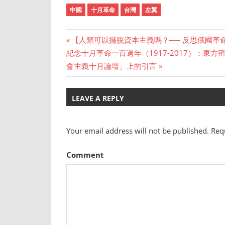
中國
十月革命
台灣
左翼
Previous
【人類可以擺脫資本主義嗎？── 反思俄國革
Post
Next
紀念十月革命一百週年（1917-2017）：東
Post:
Post:
會主義十月論壇」上的引言
navigation
LEAVE A REPLY
Your email address will not be published.
Requ
Comment