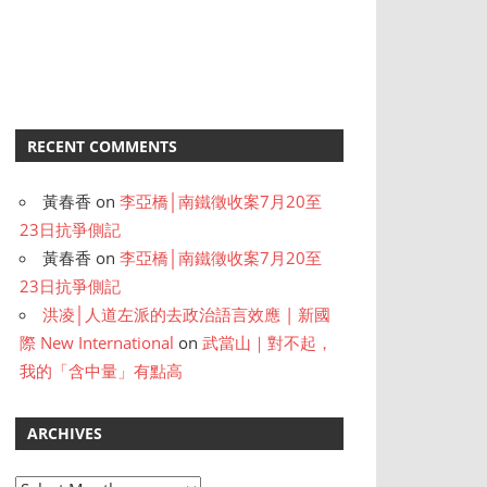
RECENT COMMENTS
黃春香
on
李亞橋│南鐵徵收案7月20至
23日抗爭側記
黃春香
on
李亞橋│南鐵徵收案7月20至
23日抗爭側記
洪凌│人道左派的去政治語言效應 | 新國
際 New International
on
武當山｜對不起，
我的「含中量」有點高
ARCHIVES