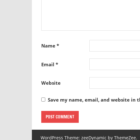
Name
*
Email
*
Website
Save my name, email, and website in t
WordPress Theme: zeeDynamic by ThemeZee.