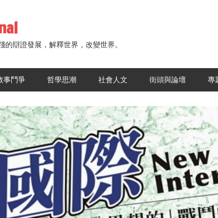
nal
踐的辯證發展，解釋世界，改變世界。
敘事鬥爭
哲學思潮
社會人文
街頭與論壇
專