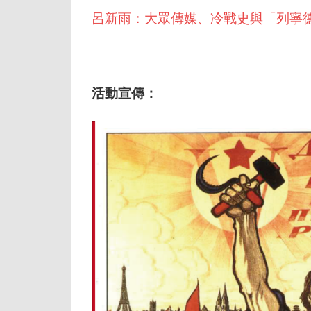
呂新雨：大眾傳媒、冷戰史與「列寧
活動宣傳：