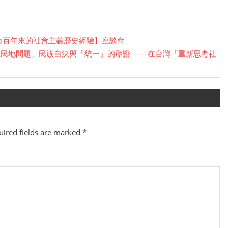
命百年來的社會主義歷史經驗】座談會
方殖民地問題、民族自決與「統一」的辯證 ——在台灣「重新思考社
ired fields are marked
*