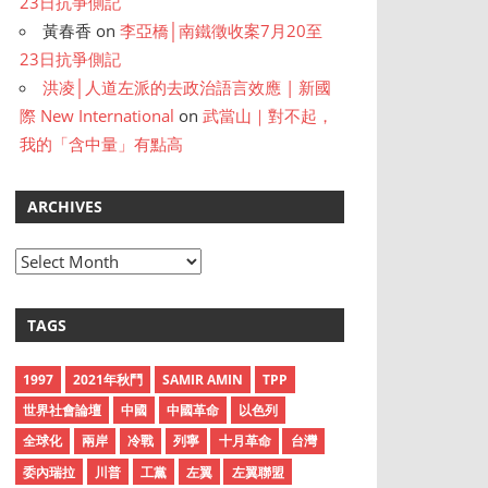
23日抗爭側記
黃春香
on
李亞橋│南鐵徵收案7月20至
23日抗爭側記
洪凌│人道左派的去政治語言效應 | 新國
際 New International
on
武當山｜對不起，
我的「含中量」有點高
ARCHIVES
A
r
c
TAGS
h
i
1997
2021年秋鬥
SAMIR AMIN
TPP
v
世界社會論壇
中國
中國革命
以色列
e
全球化
兩岸
冷戰
列寧
十月革命
台灣
s
委內瑞拉
川普
工黨
左翼
左翼聯盟