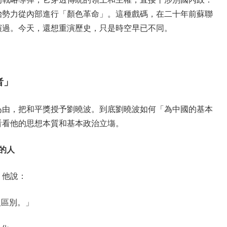
治勢力從內部進行「顏色革命」。這種戲碼，在二十年前蘇聯
演過。今天，還想重演歷史，只是時空早已不同。
者」
為由，把和平獎授予劉曉波。到底劉曉波如何「為中國的基本
看看他的思想本質和基本政治立塲。
的人
，他說：
人區別。」