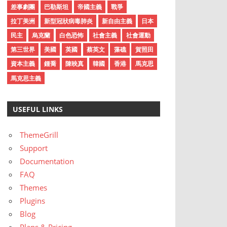
差事劇團
巴勒斯坦
帝國主義
戰爭
拉丁美洲
新型冠狀病毒肺炎
新自由主義
日本
民主
烏克蘭
白色恐怖
社會主義
社會運動
第三世界
美國
英國
蔡英文
藻礁
賀照田
資本主義
鍾喬
陳映真
韓國
香港
馬克思
馬克思主義
USEFUL LINKS
ThemeGrill
Support
Documentation
FAQ
Themes
Plugins
Blog
Plans & Pricing