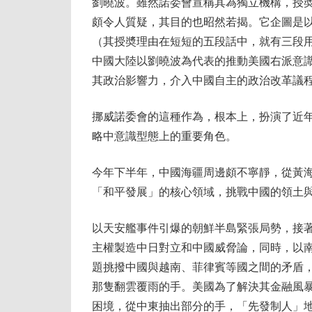
劉曉波。雖然諾委會宣稱其為獨立機構，授
頗令人質疑，其目的也昭然若揭。它企圖是
（其授奬理由在短短的五段話中，就有三段
中國大陸以劉曉波為代表的推動美國右派意
其政治影響力，介入中國自主的政治改革議
挪威諾委會的這種作為，根本上，扮演了近
略中意識型態上的重要角色。
今年下半年，中國海疆周邊頗不寧靜，從黃
「和平發展」的核心領域，挑戰中國的領土
以天安艦事件引爆的朝鮮半島緊張局勢，接
主權製造中日對立和中國威脅論，同時，以
題挑撥中國與越南、菲律賓等國之間的矛盾
那隻翻雲覆雨的手。美國為了解決其金融風
困境，從中東抽出部分的手，「先發制人」