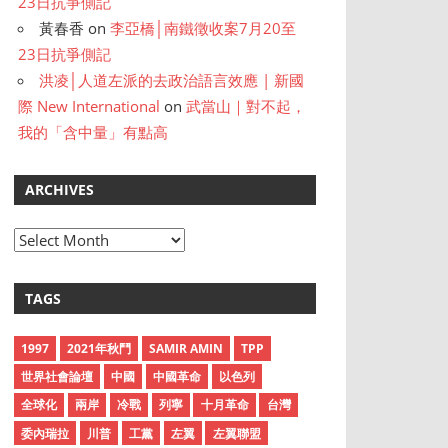
23日抗爭側記
黃春香
on
李亞橋│南鐵徵收案7月20至
23日抗爭側記
洪凌│人道左派的去政治語言效應 | 新國
際 New International
on
武當山｜對不起，
我的「含中量」有點高
ARCHIVES
A
r
c
TAGS
h
i
1997
2021年秋鬥
SAMIR AMIN
TPP
v
世界社會論壇
中國
中國革命
以色列
e
全球化
兩岸
冷戰
列寧
十月革命
台灣
s
委內瑞拉
川普
工黨
左翼
左翼聯盟