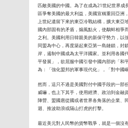
匹敵美國的中國。為了在成為21世紀世界成
區爭奪美國的最大利益，美國宣稱重回亞洲
上世紀遺留下來的東亞冷戰結構，擴大東亞
國內部固有的矛盾，煽風點火，使鷸蚌相爭
之利。美國利用日韓親美的新保守勢力，以
同盟為中心，再度築起東亞第一島鏈鎖，封
岸，遏制中國成為太平洋國家。並利用各國
平發展」，欲屈服中國引發中國內部的「和
為：「強化盟邦的軍事現代化」，「對中國
然而，這只不過是美國對付中國手段的一部
威嚇，也上下其手，使用經濟、政治到金融
陣營、盟國扈從國或者世界各角落的企業、民
迴、推波助浪或隔山打虎的打擊。
最近美元對人民幣的貨幣戰爭，就是一個沒