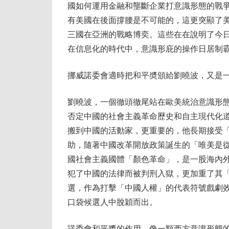
國如何運用金融和壟斷企業打意識形態的戰
有美國在後面撐腰是不可能的，這更突顯了
三國在亞洲的戰略博奕。這些在在說明了今
在信息化的時代中，意識形庇的操作日居制
挪威諾委會適時把和平奬頒給劉曉波，又是
劉曉波，一個徹頭徹尾站在歐美統治意識形
否定中國的社會主義革命歷史和自主現代化
搬到中國的活動家，更重要的，他長期接受「
助，隨著中國改革開放政策誕生的「唯美是
國社會主義國體「顏色革命」，是一股海內
犯了中國的法律而被判刑入獄，更加重了其
選，作為打擊「中國人權」的代表符號戲劇
口袋候選人中脫穎而出。
諾委會和平獎的作用，像一顆西方意識形態