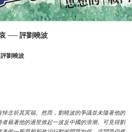
 ── 評劉曉波
評劉曉波
有悼念祈其冥福。然而，劉曉波的爭議並未隨著他的
持者藉著他的過世掀起一波反中國的浪潮。可見得劉
代表的一股思想和政治行動的問題如何，這問題仍然