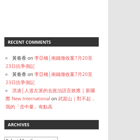
RECENT COMMENTS
黃春香
on
李亞橋│南鐵徵收案7月20至
23日抗爭側記
黃春香
on
李亞橋│南鐵徵收案7月20至
23日抗爭側記
洪凌│人道左派的去政治語言效應 | 新國
際 New International
on
武當山｜對不起，
我的「含中量」有點高
ARCHIVES