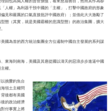
奬理由也高揭人權的普世價值，看來慈眉善目，然而其作為卻
以「人權」為利器干預中國的「主權」，打擊中國政府的形象
用偏見和嚴厲的口氣直接批評中國政府）；並借此大大激勵了
識型態（其實，就是美國霸權的意識型態）的政治集團，擴大
程。
年美國為首的西方統治集團全方位遏制中國自主發展的系列謀
海、東海到南海，美國及其扈從國以濤天的惡浪步步進逼中國
與主權。
著以挑釁釣魚台
南海領土主權問
，背後都有美國
暴後的政治經濟
地對付事實上將