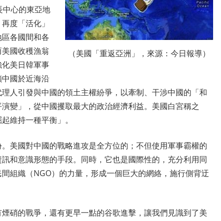
長中心的東亞地
，再度「活化」
地區各國間和各
而美國收穫漁翁
（美國「重返亞洲」，來源：今日報導）
強化美日韓軍事
鎖中國於近海沿
代理人引發與中國的領土主權紛爭，以牽制、干涉中國的「和
平演變」，從中國攫取最大的政治經濟利益。美國白宮稱之
崛起維持一種平衡」。
份。美國對中國的戰略進攻是全方位的；不但使用軍事霸權的
資訊和意識形態的手段。同時，它也是國際性的，充分利用同
間組織（NGO）的力量，形成一個巨大的網絡，施行側背迂
有煙硝的戰爭，還有更早一點的谷歌進擊，讓我們見識到了美