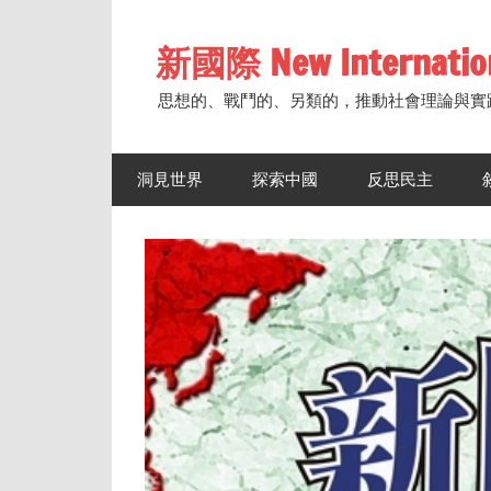
Skip
to
新國際 New Internatio
content
思想的、戰鬥的、另類的，推動社會理論與實
洞見世界
探索中國
反思民主