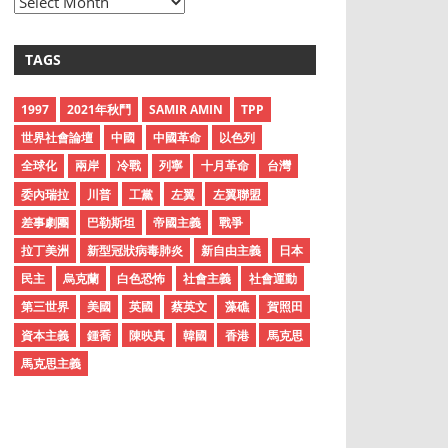
A
r
c
TAGS
h
i
1997
2021年秋鬥
SAMIR AMIN
TPP
v
世界社會論壇
中國
中國革命
以色列
e
全球化
兩岸
冷戰
列寧
十月革命
台灣
s
委內瑞拉
川普
工黨
左翼
左翼聯盟
差事劇團
巴勒斯坦
帝國主義
戰爭
拉丁美洲
新型冠狀病毒肺炎
新自由主義
日本
民主
烏克蘭
白色恐怖
社會主義
社會運動
第三世界
美國
英國
蔡英文
藻礁
賀照田
資本主義
鍾喬
陳映真
韓國
香港
馬克思
馬克思主義