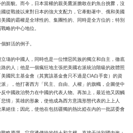
爭的面貌。而今，日本當權的親美鷹派膽敢在釣魚台挑釁，沒
美國從戰後以來對日本的強大支配力，它牽動著中、俄和美國
日美國的霸權是全球性的、集團性的、同時是全方位的；特別
霸戰略的中心地位。
一個鮮活的例子。
態立塲的中國人，同時也是一位憎惡民族的獨立和自主，徹底
道路的人；他是一個瘋狂地主張把美國右派統治階級的政體照
美國民主基金會（其實該基金會只不過是CIA白手套）的資
從派」，他打著西方「民主、自由、人權」的旗幟，企圖使中
外反中國政治勢力在中國的代表人物。再加上，最近他又因觸
「悲情」英雄的形象，使他成為西方意識形態代表的上上人
效果絕佳；因此，使他在包括疆獨的熱比婭在內的一批諾委會
的戰略導彈，它穿透傳統的領土和主權，直接干涉別國內政：