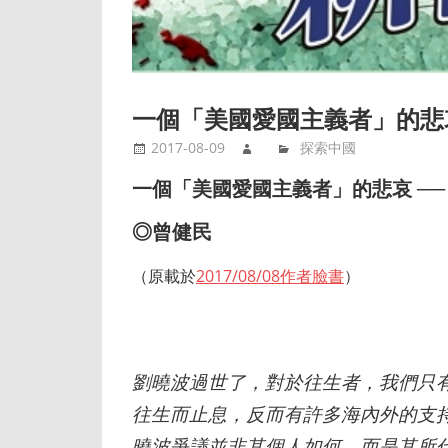
一個「美國愛國主義者」的悲哀
2017-08-09
探索中國
一個「美國愛國主義者」的悲哀
──
◎
曾健民
（原載於
2017/08/08作者臉書
）
劉曉波過世了，對於往生者，我們只
往生而止息，反而有許多海內外的支
曉波爭議並非其個人如何，而是其所