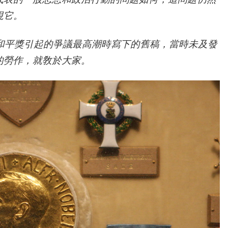
視它。
爾和平獎引起的爭議最高潮時寫下的舊稿，當時未及發
的勞作，就敎於大家。