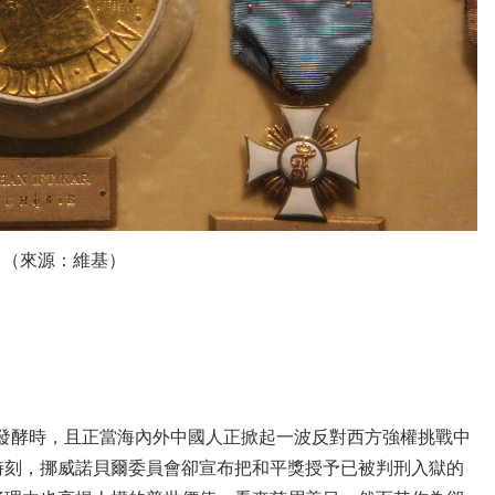
（來源：維基）
持續發酵時，且正當海內外中國人正掀起一波反對西方強權挑戰中
時刻，挪威諾貝爾委員會卻宣布把和平獎授予已被判刑入獄的