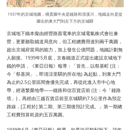
1937年的京城地圖，橫貫圖中央是鐘路和清溪川，地鐵走向是從
圖右的東大門到左下方的京城驛
京城地下鐵本擬由經營路面電車的京城電氣株式會社兼
營，更要聽取鐵道局意向，但工程總費用達到兩千萬圓，
超出京城府當局的能力，加上發生公債問題，地鐵計劃無
人願接。1939年5月底，京春鐵道正式提出建設京城地下
鐵的申請，《東亞日報》報導：「首先，以祭基町 (注：
今「祭基洞」，即清涼里驛的所在地) 為起點，到東大門
為止約2.5公里區間會優先完成，再從此進入市中心地
帶，經過繁榮地帶——鐘路和信百貨店前 (注：今「鐘路
塔」)，再經由三越百貨店前至京城驛約7.5公里作為預定
路線，[工程於] 第二期、第三期後預計完成。」第一期總
工程費預算耗資約五百萬圓。
1939年6月《東亞日報》報導，如果許可順利批下，該年