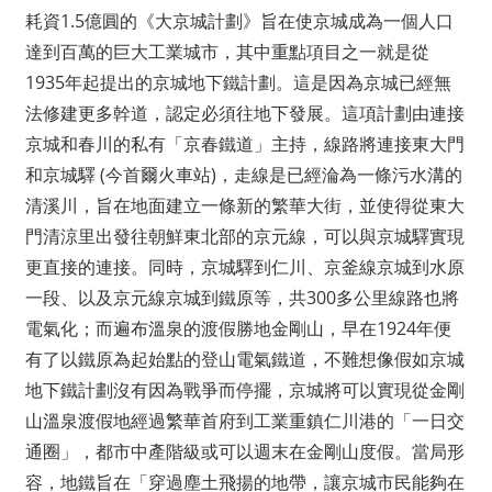
耗資1.5億圓的《大京城計劃》旨在使京城成為一個人口
達到百萬的巨大工業城市，其中重點項目之一就是從
1935年起提出的京城地下鐵計劃。這是因為京城已經無
法修建更多幹道，認定必須往地下發展。這項計劃由連接
京城和春川的私有「京春鐵道」主持，線路將連接東大門
和京城驛 (今首爾火車站)，走線是已經淪為一條污水溝的
清溪川，旨在地面建立一條新的繁華大街，並使得從東大
門清涼里出發往朝鮮東北部的京元線，可以與京城驛實現
更直接的連接。同時，京城驛到仁川、京釜線京城到水原
一段、以及京元線京城到鐵原等，共300多公里線路也將
電氣化；而遍布溫泉的渡假勝地金剛山，早在1924年便
有了以鐵原為起始點的登山電氣鐵道，不難想像假如京城
地下鐵計劃沒有因為戰爭而停擺，京城將可以實現從金剛
山溫泉渡假地經過繁華首府到工業重鎮仁川港的「一日交
通圈」，都市中產階級或可以週末在金剛山度假。當局形
容，地鐵旨在「穿過塵土飛揚的地帶，讓京城市民能夠在