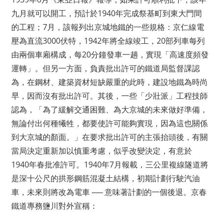
九月就可以開工，預計於1940年完成祭基町到東大門間
的工程；7月，該報列出京城地鐵的一些規格：京仁線電
壓為直流3000伏特，1942年將全線竣工，20部列車每列
由兩個車廂構成，每20分鐘發車一趟，實現「高速度頻發
運轉」。但另一方面，負責批出許可的鐵道局監督課認
為，在鋼材、建築資材短缺嚴重的此時，建設地鐵為時尚
早，因而沒有批出許可。其後，一些「少壯派」工程技師
認為，「為了緩解交通困難、為大京城的未來做好準備，
無論付出何種犧牲，都要使許可能夠實現，因為這也關係
到大京城的顏面。」在要求批出許可的主張抬頭後，有關
當局決定重新加以慎重考慮，似乎改變決定，有意於
1940年春批准許可。1940年7月報載，三公里複線隧道將
是深十公尺的拱形鋼筋混凝土結構，初期計劃行駛汽油
車，未來則將改為電車 ── 意味著計劃的一個後退。京春
鐵道專務鹽川對外宣稱：