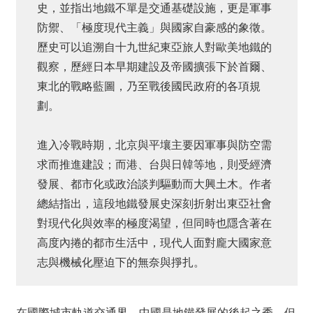
史，並指出地鐵不單是交通基礎設施，更是軍事
防禦、「極度現代主義」與國家自豪感的象徵。
歷史可以追溯自十九世紀東亞旅人對歐美地鐵的
觀察，歷經日本早期建設及帝國擴張下於首爾、
東北的戰略藍圖，乃至戰後國民政府的各項規
劃。
進入冷戰時期，北京與平壤主要因軍事與防空需
求而推進建設；而港、台與日韓等地，則受經濟
發展、都市化或政治談判驅動而大興土木。作者
總結指出，這段地鐵發展史深刻折射出東亞社會
對現代化與效率的極度渴望，但同時也隱含著在
高度內捲的都市生活中，現代人面對龐大國家意
志與機械化壓迫下的無奈與掙扎。
在國際城市軌道交通界，中國是地鐵發展的後起之秀，但