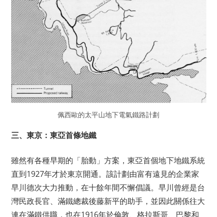
佩西歐的太平山地下電氣鐵路計劃
三、東京：東亞首條地鐵
雖然有各種早期的「胎動」方案，東亞首個地下地鐵系統
直到1927年才於東京開通。該計劃由富有遠見的企業家
早川德次大力推動，在十餘年間不懈倡議。早川曾經是台
灣民政長官、滿鐵總裁後藤新平的助手，並因此關係往大
連在滿鐵供職，也在1916年於倫敦、格拉斯哥、巴黎和