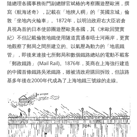
隨總理各國事務衙門副總辦官斌椿的考察團遊歷歐洲，撰
寫《航海述奇》，記載在「地狹人稠」的「英國京城」倫
敦「坐地內火輪車」。1872年，以明治政府右大臣岩倉
具視為首的日本使節團遊歷歐美各國，其《米歐回覽實
紀》不但記載倫敦地鐵使用隧道貫通泰唔士河兩岸，更實
地觀察了郵局之間所建立的、以氣壓為動力的「地底鐵
管」，即後來連接七所郵局和數個鐵路總站的電動不載客
「郵政鐵路」 (Mail Rail)。1876年，英商在上海強行建造
的中國首條鐵路吳淞鐵路，雖被清政府購回拆毀，但該路
基多年後在2000年代成為了上海地鐵三號線的走線。