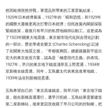
然而歐洲突然停戰，軍需品所帶來的工業景氣結束，
1920年日本經濟暴落，1927年的「昭和恐慌」和1929年
的國際大蕭條更再次打擊日本經濟；但民政黨內閣卻採取
緊縮政策，最後只有早川的私營地鐵得以動工。這更成為
了1923年關東大地震後，東京都市現代化與合理化計劃
的一部分。歷史學者史樂文 (Charles Schencking) 記述
了在關東大地震之後，「帝都復興院」總裁後藤新平提出
宏大的東京改造方案，認為是「極度現代主義」的表現。
1927年，早川的東京地下鐵道淺草至上野貫通，1934年
至新橋全線貫通。同年，五島慶太代表東急進軍地鐵，
1939年澁谷到新橋段貫通。
五島希望自己的「東京高速鐵道」與早川的「東京地下鐵
道」能在新橋直通運行，遭早川拒絕，五島結果需要建造
第二座新橋站，後來更惡意收購了早川公司的控制權，把