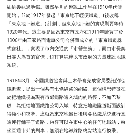
紐約參觀過地鐵。雖然早川的遊說工作早在1910年代便
開始，並於1917年發起「東京地下輕便鐵道」(後改稱
「東京地下鐵道」) 計劃，但東京地下鐵的實現則要等待
1920年代。這主要是因為東京市政府在1911年贖買了於
1906年由三家路面電車公司合併而成立的「東京鐵道株
式會社」，實現了市內交通的「市營主義」，而由市長奧
田義人為首的官僚，也打算純粹以市政府的力量建設地鐵
系統。
1918年8月，帝國鐵道協會與土木學會完成當局委託的地
鐵調查，提出一個共有七條線路的網絡。這個構想特徵在
於把地鐵視為現有市郊鐵路通入城內的路徑，不如巴黎
般，為拒絕地面鐵路公司入城，特意把地鐵隧道斷面設計
得矮小和狹窄。這就為東京地鐵日後與各私鐵系統進行直
通運行鋪平了道路，乘客可以在市中心的任何地鐵站，乘
坐直通市郊的列車，無須在地鐵線路終點站進行換乘。