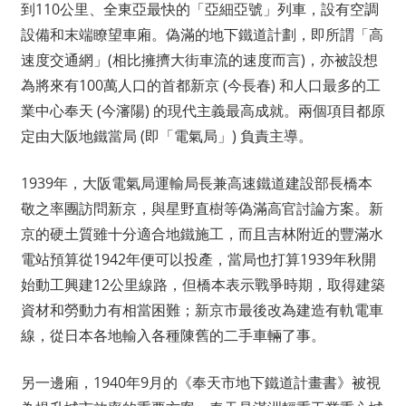
到110公里、全東亞最快的「亞細亞號」列車，設有空調
設備和末端瞭望車廂。偽滿的地下鐵道計劃，即所謂「高
速度交通網」(相比擁擠大街車流的速度而言)，亦被設想
為將來有100萬人口的首都新京 (今長春) 和人口最多的工
業中心奉天 (今瀋陽) 的現代主義最高成就。兩個項目都原
定由大阪地鐵當局 (即「電氣局」) 負責主導。
1939年，大阪電氣局運輸局長兼高速鐵道建設部長橋本
敬之率團訪問新京，與星野直樹等偽滿高官討論方案。新
京的硬土質雖十分適合地鐵施工，而且吉林附近的豐滿水
電站預算從1942年便可以投產，當局也打算1939年秋開
始動工興建12公里線路，但橋本表示戰爭時期，取得建築
資材和勞動力有相當困難；新京市最後改為建造有軌電車
線，從日本各地輸入各種陳舊的二手車輛了事。
另一邊廂，1940年9月的《奉天市地下鐵道計畫書》被視