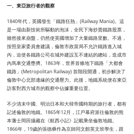
一、東亞旅行者的觀察
1840年代，英國發生「鐵路狂熱」(Railway Mania)。這
是一場由新技術所驅動的泡沫，全民下海炒賣鐵路股票，
雖然後來崩盤，仍然使英國增加了大量鐵路里數。不過，
按照皇家委員會建議，倫敦市政當局不允許鐵路進入城
內，迫使各鐵路公司在城外建設互不連結的總站，造成市
內馬車交通壅擠。1863年，世界首條地下鐵路「大都會
鐵路」(Metropolitan Railway) 首階段開通，初步解決了
倫敦中心北部邊緣的交通壓力。此後，地鐵系統便在東亞
訪客對西方城市的觀察中佔據重要位置。
不少清末中國、明治日本和大韓帝國時期的旅行者，都有
記述倫敦的地鐵。1865年12月，江戶幕府派往倫敦的熊
本藩士岡田攝藏在《航西小記》記載乘坐倫敦地鐵。
1866年，19歲的張德彝作為京師同文館英文班學生，跟