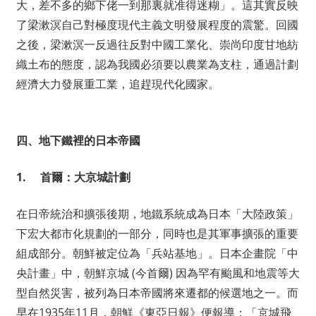
大，差不多的鄉下佬一到那裏就准得迷糊」。這其實反映
了梁漱溟自己對極度現代主義文明發展程度的震驚。回國
之後，梁漱溟一反過往反對中國工業化、崇尚印度甘地紡
織土布的態度，認為我國必須要以農業為支柱，通過計劃
經濟大力發展重工業，追趕現代化國家。
四、地下鐵裡的日本帝國
1.
首爾：大京城計劃
在日帝統治和擴張後期，地鐵系統成為日本「大陸政策」
下宏大都市化規劃的一部分，同時也是其軍事擴張的重要
組成部分。朝鮮被定位為「兵站基地」。日本企畫院「中
央計畫」中，朝鮮京城 (今首爾) 因為罕有颱風和地震等大
型自然災害，被列為日本帝國將來遷都的候選地之一。而
早在1935年11月，朝鮮《東亞日報》便報導：「京城飛