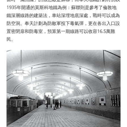
1935年開通的莫斯科地鐵為例：蘇聯則是參考了倫敦地
鐵深層線路的建築法，車站深埋地底深處，戰時可以成為
防空洞。奉天計劃為防敵軍投下毒氣彈，更在各出入口設
置密閉扉和防毒室，預算第一期線路可以收容16.5萬難
民。