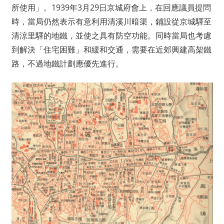
所使用」。1939年3月29日京城府會上，在回應議員提問
時，當局仍然表示有意利用清溪川暗渠，鋪設從京城驛至
清涼里驛的地鐵，並使之具有防空功能。同時當局也考慮
到解決「住宅困難」和緩和交通，需要在近郊興建高架鐵
路，不過地鐵計劃應優先進行。