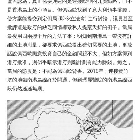
盧吉認為，真正需要興建的是連接歐亞的九廣鐵路，而不
是香港島上的小項目。但佩西歐找到了意大利領事撐腰，
使方案能提交到定例局 (即今立法會) 進行討論，議員甚至
批評這是政府的缺乏同情導致私人提案夭折的例子。當局
最後用四兩撥千斤的方法了事：明知到南港島一帶沒有詳
細的土地測量，卻要求佩西歐提出確切需要的土地，更放
話說佩西歐願意投資自己的金錢問題不大，但如方案得到
港府批准，則似乎暗示港府判斷計劃有能力賺錢。總之，
當局的態度是：不能為佩西歐背書。2016年，連接黃竹
坑的地鐵南港島線終於開通，但到瑪麗醫院的南港島線西
段仍然遙遙無期。