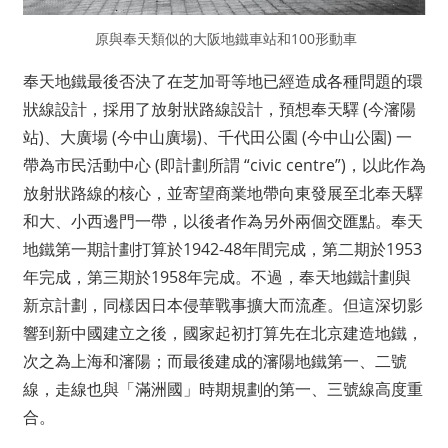
原與奉天類似的大阪地鐵車站和100形動車
奉天地鐵最後否決了在芝加哥等地已經造成各種問題的環
狀線設計，採用了放射狀路線設計，預想奉天驛 (今瀋陽
站)、大廣場 (今中山廣場)、千代田公園 (今中山公園) 一
帶為市民活動中心 (即計劃所謂 “civic centre”)，以此作為
放射狀路線的核心，並寄望商業地帶向東發展至北奉天驛
和大、小西邊門一帶，以後者作為另外兩個交匯點。奉天
地鐵第一期計劃打算於1942-48年間完成，第二期於1953
年完成，第三期於1958年完成。不過，奉天地鐵計劃與
新京計劃，同樣因日本侵華戰事擴大而流產。但這深切影
響到新中國建立之後，國家起初打算先在北京建造地鐵，
次之為上海和瀋陽；而最後建成的瀋陽地鐵第一、二號
線，走線也與「滿洲國」時期規劃的第一、三號線高度重
合。