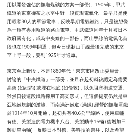
用以開發強佔的撫順煤礦的方案一部份)。1906年，甲武
鐵道的東京御茶之水至中野一段實現電氣化，最早只是使
用載客30人的單節電車，反映早期電氣鐵路，只是被想像
為一種有專用軌道的路面電車。甲武鐵道同年十月被日本
政府國有化，成為中央線的一部份，而山手線的電氣化首
段也在1909年開通，但今日環狀山手線最後完成的東京
至上野一段，要到1925年才通車。
東京至上野段，本是1880年代「東京市區改正委員會」
討論的「中央鐵道」一部份，並且在起初就被認定為需要
高架 (如紐約) 或埋在地底 (如倫敦)，以免阻塞街道交通。
雖然日後這段鐵路採用了高架形式，但這個提案仍然是東
亞地鐵規劃的濫觴。而南滿洲鐵道 (滿鐵) 經營的撫順電鐵
於1914年10月開通，起初共有40.6公里線路，使用車輛
有德、美製造的電力機車八台、美製動車16輛 (後增加日
製動車兩輛)，反映日本對德、美科技的崇拜，以及希望