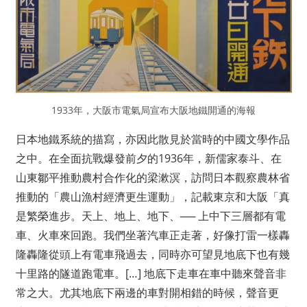
1933年，大阪市電氣局宣布大阪地鐵開通的海報
日本地鐵系統的描寫，亦因此散見於當時的中國文學作品
之中。在全面抗戰爆發前夕的1936年，新儒家泰斗、在
山東鄒平推動農村合作化的梁漱溟，訪問日本觀察農林省
推動的「農山漁村經濟更生運動」，記載東京和大阪「真
是繁榮進步。天上、地上、地下、── 上中下三層都有電
車、火車來回跑。我們坐著汽車正走著，好像打雷一樣轟
隆轟隆從頭上有電車飛過去，同時亦可望見地底下也有幾
十里路的隧道跑電車。[…] 地底下走車在車中聽來聲音非
常之大。尤其地底下兩邊的車對開相錯的時候，聲音更