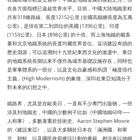
在各方面指標已遠超世界水平。目前，中國大陸地鐵里程
共有318條路線、長度12152公里 (全國高鐵總長度為五萬
公里)，是排在第二到四位的美國 (1396公里)、印度
(1153公里)、日本 (898公里) 的十倍。而上海地鐵的載客
量和北京地鐵系統的長度均屬世界首位。這項建設奇蹟的
歷史淵源，可以追溯到十九世紀東西文化的激盪中。東亞
的地鐵系統長期以來不僅作為城市基礎設施存在，同時也
是軍事體系的一部分，以及文化自豪感和所謂「極度現代
主義」(High Modernism) 的象徵，深印在東亞知識分子
對未來的幻想之中。
鐵路界，尤其是在歐美日，一直有不少專門出版物，一些
涉及到地鐵史，中國的少數例子比如《中國地鐵60年──
人和事》，多數著重於技術史。Aaron Stephen Moore
的《建設東亞》，以及大多關於日本在「滿洲國」和華
北、朝鮮，以及國民政府建設計劃的書籍，都沒有以地鐵