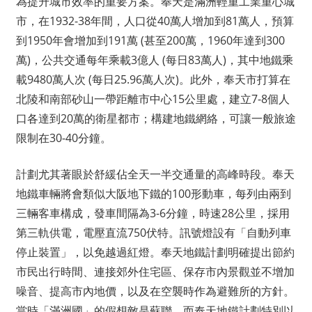
為提升城市效率的重要方案。奉天是滿洲輕重工業重心城
市，在1932-38年間，人口從40萬人增加到81萬人，預算
到1950年會增加到191萬 (甚至200萬，1960年達到300
萬)，公共交通每年乘載3億人 (每日83萬人)，其中地鐵乘
載9480萬人次 (每日25.96萬人次)。此外，奉天市打算在
北陵和南部砂山一帶距離市中心15公里處，建立7-8個人
口各達到20萬的衛星都市；構建地鐵網絡，可讓一般旅途
限制在30-40分鐘。
計劃尤其著眼於舒緩佔全天一半交通量的高峰時段。奉天
地鐵車輛將會類似大阪地下鐵的100形動車，每列由兩到
三輛客車構成，發車間隔為3-6分鐘，時速28公里，採用
第三軌供電，電壓直流750伏特。訊號燈設有「自動列車
停止裝置」，以免越過紅燈。奉天地鐵計劃明確提出節約
市民出行時間、連接郊外住宅區、保存市內景觀並不增加
噪音、提高市內地價，以及在空襲時作為避難所的方針。
當時「滿洲國」的假想敵是蘇聯，而奉天地鐵計劃特別以