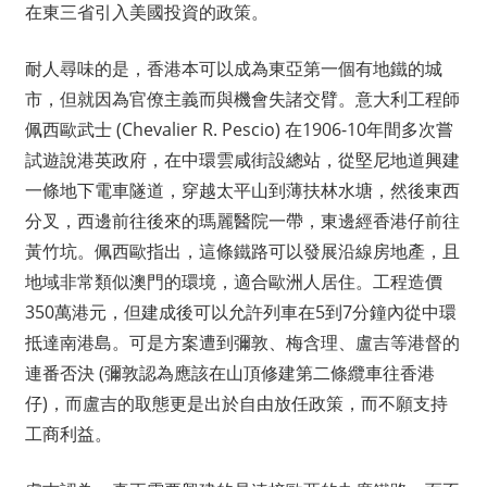
在東三省引入美國投資的政策。
耐人尋味的是，香港本可以成為東亞第一個有地鐵的城
市，但就因為官僚主義而與機會失諸交臂。意大利工程師
佩西歐武士 (Chevalier R. Pescio) 在1906-10年間多次嘗
試遊說港英政府，在中環雲咸街設總站，從堅尼地道興建
一條地下電車隧道，穿越太平山到薄扶林水塘，然後東西
分叉，西邊前往後來的瑪麗醫院一帶，東邊經香港仔前往
黃竹坑。佩西歐指出，這條鐵路可以發展沿線房地產，且
地域非常類似澳門的環境，適合歐洲人居住。工程造價
350萬港元，但建成後可以允許列車在5到7分鐘內從中環
抵達南港島。可是方案遭到彌敦、梅含理、盧吉等港督的
連番否決 (彌敦認為應該在山頂修建第二條纜車往香港
仔)，而盧吉的取態更是出於自由放任政策，而不願支持
工商利益。