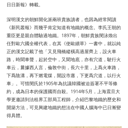
日日新報》轉載。
深明漢文的朝鮮開化派兩班貴族讀者，也因為經常閱讀
《新民叢報》而幾乎肯定知道有地鐵的概念。李氏王朝的
重臣更是親自體驗過地鐵。1897年，朝鮮貴族閔泳煥出
任對歐六國全權代表，在其《使歐續草》一書中，就以純
正的漢文記載了他「又見飛橋縱橫高過屋齊上，設火車
路，時聞車聲，起於空中，又聞地底，亦有穴道，駛行火
車云，曩據西人言，倫敦中街，長六十里，上爲火車路，
下爲陰溝，再下燃電煤，開設市廛，下更爲穴道，以行火
車」。可惜閔氏於1905年為抗議韓國被迫簽署不平等條
約，成為日本的保護國而自殺。1914年5月，上海震旦大
學更邀請到法租界工部局工程師，介紹巴黎地鐵的歷史和
開築方法，可見興建地鐵的想法在中國人腦海中已日漸變
得具體。