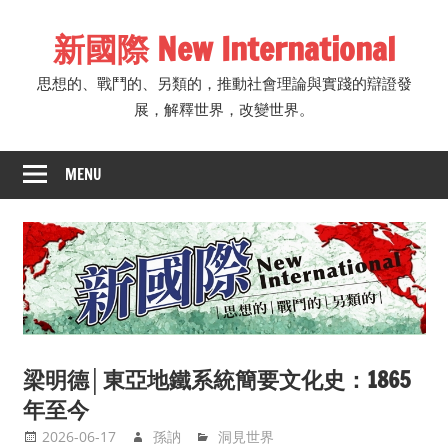
Skip
新國際 New International
to
content
思想的、戰鬥的、另類的，推動社會理論與實踐的辯證發
展，解釋世界，改變世界。
MENU
梁明德│東亞地鐵系統簡要文化史：1865
年至今
2026-06-17
孫訥
洞見世界