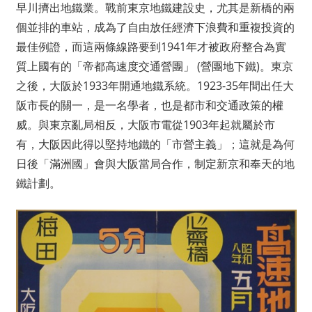
早川擠出地鐵業。戰前東京地鐵建設史，尤其是新橋的兩
個並排的車站，成為了自由放任經濟下浪費和重複投資的
最佳例證，而這兩條線路要到1941年才被政府整合為實
質上國有的「帝都高速度交通營團」 (營團地下鐵)。東京
之後，大阪於1933年開通地鐵系統。1923-35年間出任大
阪市長的關一，是一名學者，也是都市和交通政策的權
威。與東京亂局相反，大阪市電從1903年起就屬於市
有，大阪因此得以堅持地鐵的「市營主義」；這就是為何
日後「滿洲國」會與大阪當局合作，制定新京和奉天的地
鐵計劃。