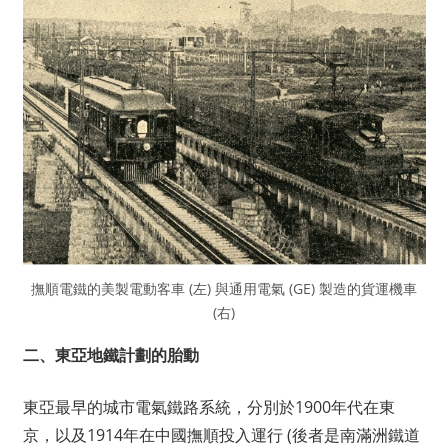
撫順電鐵的美製電動客車 (左) 與通用電氣 (GE) 製造的貨運機車
(右)
二、東亞地鐵計劃的胎動
東亞最早的城市電氣鐵路系統，分別於1900年代在東
京，以及1914年在中國撫順投入運行 (後者是南滿洲鐵道