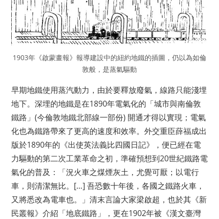
1903年《啟蒙畫報》報導建設中的紐約地鐵的插圖，仍以為如倫
敦般，是蒸氣驅動
早期地鐵使用蒸汽動力，由於要釋放廢氣，線路只能淺埋
地下。深埋的地鐵是在1890年電氣化的「城市與南倫敦
鐵路」(今倫敦地鐵北部線一部份) 開通才得以實現；電氣
化也為鐵路帶來了更高的速度和效率。外交重臣薛福成出
版於1890年的《出使英法義比四國日記》，便已經在電
力驅動的第二次工業革命之初，準確預想到20世紀鐵路電
氣化的普及：「況火車之煤煙灰土，尤覺可厭；以電行
車，則清潔無比。[…] 吾恐數十年後，各國之鐵路火車，
又將悉改為電車也。」清末言論大家梁啟超，也於其《新
民叢報》介紹「地底鐵路」，更在1902年被《漢文臺灣