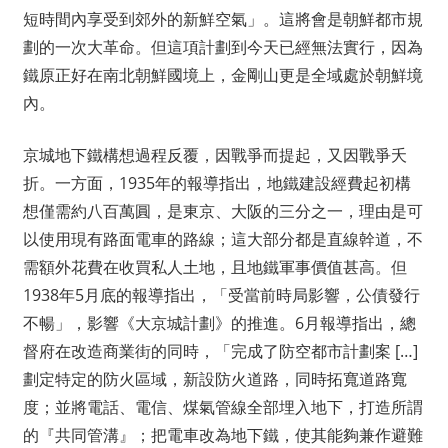
短時間內享受到郊外的新鮮空氣」。這將會是朝鮮都市規
劃的一次大革命。但這項計劃到今天已經無法實行，因為
鐵原正好在南北朝鮮國境上，金剛山更是全域處於朝鮮境
內。
京城地下鐵構想過程反覆，因戰爭而提起，又因戰爭夭
折。一方面，1935年的報導指出，地鐵建設經費起初構
想僅需約八百萬圓，是東京、大阪的三分之一，理由是可
以使用現有路面電車的路線；這大部分都是直線幹道，不
需額外花費在收買私人土地，且地鐵軍事價值甚高。但
1938年5月底的報導指出，「受當前時局影響，公債發行
不暢」，影響《大京城計劃》的推進。6月報導指出，總
督府在改造商業街的同時，「完成了防空都市計劃案 […]
劃定特定的防火區域，新設防火道路，同時拓寬道路寬
度；並將電話、電信、煤氣管線全部埋入地下，打造所謂
的『共同管溝』；把電車改為地下鐵，使其能夠兼作避難