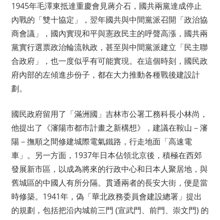
1945年毛澤東抵達重慶會見蔣介石，國共兩黨達成停止
內戰的「雙十協定」，翌年國共與中間黨派召開「政治協
商會議」，國內實現和平與憲政民主的呼聲高漲，國共兩
黨實行選票政治輪流執政，甚至與中間黨派建立「民主聯
合政府」，也一度似乎有可能實現。在這個時刻，國民政
府內部的左傾進步份子，都在大力推動各種戰後建設計
劃。
國民政府留用了「滿洲國」吉林市公署工務科長小林尚，
他提出了《瀋陽市都市計畫之新構想》，建議在鞍山－瀋
陽－撫順之間修建城際電氣鐵路，行走地面「高速電
車」。另一方面，1937年日本佔領北京後，積極在西郊
發展新市區，以成為將來的行政中心和日本人聚居地，與
舊城區的中國人有所分隔。貫通兩者的長安大街，便是當
時修築。1941年，偽「華北政務委員會建設總署」提出
的規劃，包括把沿內城前三門 (宣武門、前門、崇文門) 的