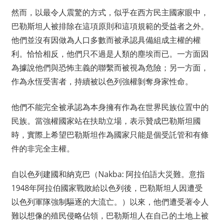
然而，以最令人震驚的方式，似乎在西方民主國家眼中，
巴勒斯坦人被排除在這項原則和這項規範的受益者之外。
他們並沒有因做為人口多數而被承認具備組成主權的權
利。恰恰相反，他們只不過是人類的塵埃而已。一方面因
為據說他們與恐怖主義的聯繫而被視為危險；另一方面，
作為永恆受害者，持續被以色列強權剝奪身家性命。
他們不能完全被承認為本身擁有作為在世界民族位置中的
民族。當強權國家站在扶助立場，表示贊成巴勒斯坦國
時，實際上希望巴勒斯坦作為國家只能是個受託管和有條
件的非完全主權。
自以色列建國和納克巴（Nakba: 阿拉伯語大災難。意指
1948年阿拉伯國家戰敗給以色列後，巴勒斯坦人因遭受
以色列軍隊強制驅逐的大流亡。）以來，他們遭受著令人
難以想像的殖民侵略佔領，巴勒斯坦人在自己的土地上被