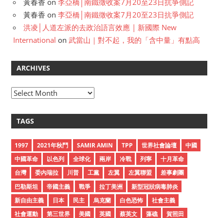
黃春香
on
李亞橋│南鐵徵收案7月20至23日抗爭側記
黃春香
on
李亞橋│南鐵徵收案7月20至23日抗爭側記
洪凌│人道左派的去政治語言效應 | 新國際 New
International
on
武當山｜對不起，我的「含中量」有點高
ARCHIVES
A
r
c
TAGS
h
i
1997
2021年秋鬥
SAMIR AMIN
TPP
世界社會論壇
中國
v
中國革命
以色列
全球化
兩岸
冷戰
列寧
十月革命
e
台灣
委內瑞拉
川普
工黨
左翼
左翼聯盟
差事劇團
s
巴勒斯坦
帝國主義
戰爭
拉丁美洲
新型冠狀病毒肺炎
新自由主義
日本
民主
烏克蘭
白色恐怖
社會主義
社會運動
第三世界
美國
英國
蔡英文
藻礁
賀照田