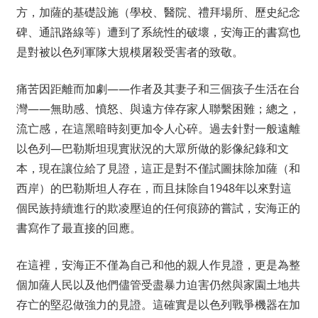
方，加薩的基礎設施（學校、醫院、禮拜場所、歷史紀念
碑、通訊路線等）遭到了系統性的破壞，安海正的書寫也
是對被以色列軍隊大規模屠殺受害者的致敬。
痛苦因距離而加劇——作者及其妻子和三個孩子生活在台
灣——無助感、憤怒、與遠方倖存家人聯繫困難；總之，
流亡感，在這黑暗時刻更加令人心碎。過去針對一般遠離
以色列—巴勒斯坦現實狀況的大眾所做的影像紀錄和文
本，現在讓位給了見證，這正是對不僅試圖抹除加薩（和
西岸）的巴勒斯坦人存在，而且抹除自1948年以來對這
個民族持續進行的欺凌壓迫的任何痕跡的嘗試，安海正的
書寫作了最直接的回應。
在這裡，安海正不僅為自己和他的親人作見證，更是為整
個加薩人民以及他們儘管受盡暴力迫害仍然與家園土地共
存亡的堅忍做強力的見證。這確實是以色列戰爭機器在加