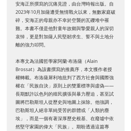
安海正所撰寫的沉痛見證，由台灣時報出版。自
2023年10月加薩遭受無情戰火以來，無數家庭破
碎，安海正的母親亦不幸於空襲的瓦礫堆中罹
難。本書不僅是他對童年故鄉與摯愛親人的深切
哀悼，更是對加薩人民堅韌求生、誓不與土地分
離的強力叩問。
本專文為法國哲學家阿蘭·布洛薩（Alain
Brossat）為該書撰寫的推薦序，本文獲作者授
權轉載。布洛薩犀利地批判了西方社會與國際強
權在「民族自決」原則上的雙重標準與虛偽——
長期默許以色列的殖民擴張與暴力壓迫，甚至試
圖將巴勒斯坦人從歷史與地圖上抹除。他強調，
巴勒斯坦人絕非單純受苦的群體或「人類的塵
埃」，而是一個有著深厚歷史根基、在廢墟中依
然堅守家園的偉大「民族」。期盼透過這篇專