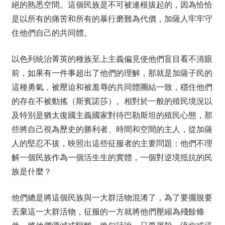
絕的熟悉空間。這個民族是不可被連根拔起的，因為恰恰
是以所有的痛苦和所有的暴行磨難為代價，加薩人牢牢守
住他們自己的共同體。
以色列統治菁英的種族至上主義偏見使他們盲目看不清眼
前，如果有一件事超出了他們的理解，那就是加薩子民的
這種勇氣，被壓迫和被羞辱的共同體團結一致，穩住他們
的存在不被動搖（斯賓諾莎）。相對於一般的殖民境況以
及特別是猶太復國主義國家對待巴勒斯坦的殖民心態，那
些將自己視為歷史的勝利者、時間和空間的主人，從加薩
人的堅忍不拔，映照出這些征服者的主要問題：他們不理
解一個民族作為一個活生生的實體，一個對逆境抵抗的民
族是什麼？
他們總是將這個民族與一大群活物混淆了，為了要擺脫要
丟棄這一大群活物，征服的一方就將他們壓縮為殘餘條