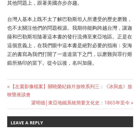
其他問題上，跟著美國亦步亦趨。
台灣人基本上既不太了解巴勒斯坦人所遭受的歷史磨難，
也不太關注他們的問題根源。我期待能夠跨越台灣，讓迦
薩和巴勒斯坦隨著這本書的發行流傳至東亞地區。正是在
這個意義上，在我們眼中這本書是絕對必要的指南：安海
正的書寫為我們打開了一道道當下之門，以磨難與罪行熔
鍛所烙印的當下。從今以後，名叫加薩。
Previous
【左翼影像檔案】關曉榮紀錄片放映系列三：《冰與血》放
Post
映暨座談會
Post:
Next
梁明德│東亞地鐵系統簡要文化史：1865年至今
navigation
Post:
LEAVE A REPLY