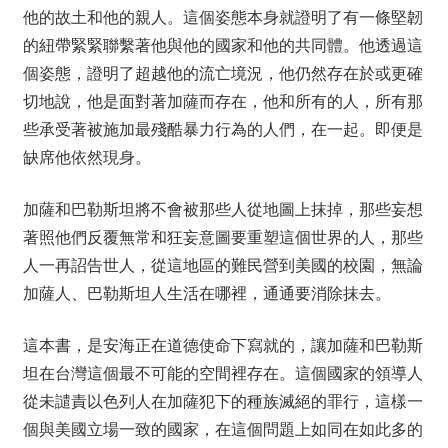
他的故土和他的親人。這個姿態本身就證明了有一條堅韌
的紐帶緊緊聯繫著他與他的國家和他的共同體。他透過這
個姿態，證明了超越他的流亡境況，他仍然存在於或更確
切地說，他是面對著加薩而存在，他和所有的人，所有那
些承受著被施加最殘酷暴力行為的人們，在一起。即便是
缺席他依然現身。
加薩和巴勒斯坦將不會被那些人從地圖上抹掉，那些妄想
著照他們反覆無常和狂妄意圖要重塑這個世界的人，那些
人一再詔告世人，從這地區的難民營到美國的校園，無論
加薩人、巴勒斯坦人生活在哪裡，通通要消除抹去。
這本書，是安海正在道德使命下寫就的，讓加薩和巴勒斯
坦在台灣這個最不可能的空間裡存在。這個國家的領導人
從未譴責以色列人在加薩犯下的種族滅絕的罪行，這樣一
個與美國立場一致的國家，在這個問題上如同在如此多的