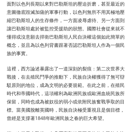
面對以色列長期以來對巴勒斯坦的壓迫折磨，甚至最近的
意圖徹底毀滅加薩的軍事行動，以色列無所不用其極地壓
縮巴勒斯坦人的生存條件，一方面凌辱虐待、另一方面則
讓巴勒斯坦處於被監控受援助的狀態。國際社會從來就不
懂得或沒意願去捍衛巴勒斯坦人民自決權這個如此簡單的
概念，並且為以色列背書跟著否認巴勒斯坦人作為一個民
族的事實。
這裡，西方論述暴露出了一道深刻的裂痕：第二次世界大
戰後，在去殖民鬥爭的推動下，民族自決權獲得了無可辯
駁原則的地位，成為文明的必要規範。在此之前，在殖民
時代和帝國時代，這項權利為歐洲民族或歐洲血統民族所
保留，同時也成為被奴役的弱小或依附民族奮戰爭取的目
標。當美國脫離英國時，民族自決極受重視且是個目標，
曾經是支撐著1848年歐洲民族之春的巨大希望。