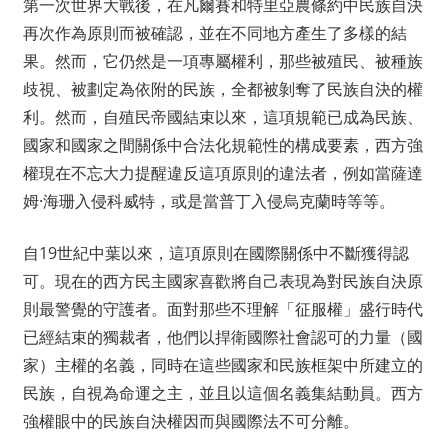
第一次世界大戰後，在凡爾賽和特里亞農條約中民族自決
再次作為原則而被確認，並在不同地方產生了多樣的結
果。然而，它仍然是一項專屬權利，那些被殖民、被種族
歧視、被劃定為依附的民族，全都被剝奪了民族自決的權
利。然而，自殖民帝國結束以來，這項規範已成為民族、
國家和國家之間關係中合法化規範性的構成要素，西方強
權現在不忘大力提醒違反這項原則的違法者，例如當薩達
姆·海珊入侵科威特，或是當普丁入侵烏克蘭時等等。
自19世紀中葉以來，這項原則在國際關係中不斷獲得認
可。現在的西方民主國家喜歡將自己表現為對民族自決原
則最警覺的守護者。面對那些不理解「征服權」盛行時代
已經結束的獨裁者，他們以捍衛國際社會認可的力量（國
家）主權的名義，同時在這些國家和民族框架中所建立的
民族，自視為命運之主，並且以這個名義集結動員。西方
強權眼中的民族自決權因而與國際法不可分離。