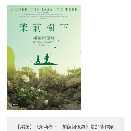
【編按】《茉莉樹下：加薩回憶錄》是加薩作家