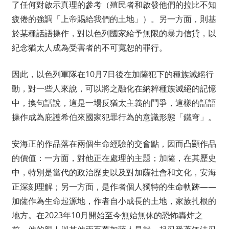
了任何對啟示真理的參考（殖民者和啟發他們的拉比不知
疲倦的強調「上帝賜給我們的土地」）。另一方面，則基
於某種話語操作，對以色列國家給予無限的暴力信貸，以
紀念猶太人成為受害者的不可寬恕的罪行。
因此，以色列軍隊在10月7日後在加薩犯下的種族滅絕行
動，對一些人來說，可以將之融化在納粹種族滅絕的記憶
中，換句話說，這是一場反猶太主義的鬥爭，這樣的話語
操作成為庇護希伯來國家犯罪行為的意識形態「鐵穹」。
安海正的作品落在兩個生命經驗的交會點，因而凸顯作品
的價值：一方面，對他正在處理的主題；加薩，在其歷史
中，特別是當代的政治歷史以及對加薩社會和文化，安海
正深刻理解；另一方面，是作者個人獨特的生命軌跡——
加薩作為生命起源地，作者自小成長的土地，家族扎根的
地方。在2023年10月開始至今無始無休的恐怖轟炸之