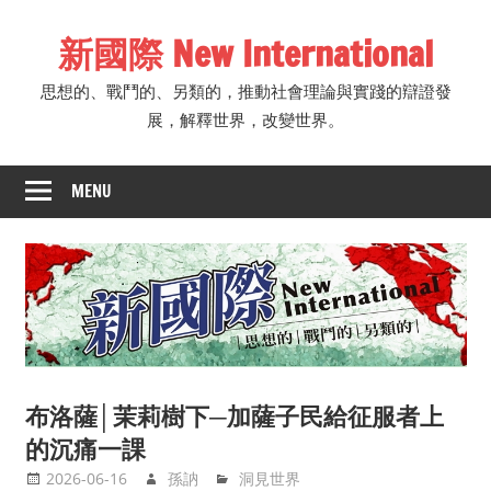
Skip
新國際 New International
to
content
思想的、戰鬥的、另類的，推動社會理論與實踐的辯證發
展，解釋世界，改變世界。
MENU
布洛薩│茉莉樹下─加薩子民給征服者上
的沉痛一課
2026-06-16
孫訥
洞見世界