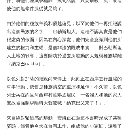
件、將他們湮滅或驅離，換句話說，只要屠殺、流亡或逼
使他們無條件服從就足夠了。
由於他們的種族主義和優越偏見，以至於他們一再拒絕說
出這個民族的名字——巴勒斯坦人。這種否認其實是他們
很虛偽的假面：因為在內心深處，他們完全意識到他們所
建立的權力和主權，是個非法的既成事實——對巴勒斯坦
人土地的剝奪，這要歸功於過去所發動的大規模種族驅離
（納克巴nakba）。
以色列對加薩的摧毀尚未停止，此刻正在西岸進行血腥的
軍事行動，依舊是種族清空的重演和延伸：不久前，以色
列士兵在約旦河西岸村莊驅逐居民，一名婦人和她的家人
無故被強制驅離時大聲驚喊「納克巴又來了！」。
來自絕對緊迫感的驅動，安海正在寫這本書時形成了某種
姿態，儘管他今天在台灣工作、組成他的小家庭，遠離了