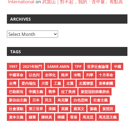
International
on
武當山｜對不起，我的「含中量」有點高
ARCHIVES
A
r
c
TAGS
h
i
1997
2021年秋鬥
SAMIR AMIN
TPP
世界社會論壇
中國
v
中國革命
以色列
全球化
兩岸
冷戰
列寧
十月革命
e
台灣
委內瑞拉
川普
工黨
左翼
左翼聯盟
差事劇團
s
巴勒斯坦
帝國主義
戰爭
拉丁美洲
新型冠狀病毒肺炎
新自由主義
日本
民主
烏克蘭
白色恐怖
社會主義
社會運動
第三世界
美國
英國
蔡英文
藻礁
賀照田
資本主義
鍾喬
陳映真
韓國
香港
馬克思
馬克思主義