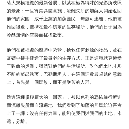
薩大規模摧毀的最新發展，以某種極為特殊的光影所映照
的景象：一旦宵禁具體實施，流離失所的加薩人開始返回
他們的家園，成千上萬的加薩難民，無處可逃離，他們被
推回後退，擁擠在最不穩定的生存場所，他們的日子因為
冷酷無情的空襲而搖搖欲墜。
他們在被摧毀的廢墟中紮營，搶救任何剩餘的物品，並在
瓦礫中徒手建造了最微弱的生存方式。正是這種就算遭受
了致命的災難，猶然對他們的生活場所、對他們土地寸步
不離的堅忍執著，巴勒斯坦人，在這個詞彙最卓越的意義
上，首先是一個民族，而不是受苦的人群。
透過這種規模龐大的「回家」，被以色列的恐怖暴行所迫
而流離失所而血流遍地，我們看到了加薩的居民給迫害者
上了一課：沒有任何力量，能夠使我們與我們的土地，永
遠，分離。