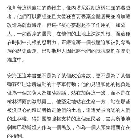
像川普這樣瘋狂的造物主，像內塔尼亞胡這樣狂熱的殲滅
者，他們可以夢想並且大聲狂言要丟棄全體居民並將加薩
改造為蔚藍海岸，但這些癡心妄想起不了作用的：加薩
人，一如西岸的居民，在他們的土地上深深扎根。而這種
在時間中扎根的忍耐力，正鍛造著一個被壓迫和被剝奪民
族的歷史命運。巴勒斯坦人因此將他們的抵抗銘刻在歷史
維度中。
安海正這本書並不是為了某個政治緣故，更不是為了某個
彌賽亞理念所驅動的十字軍行動；他的見證和他的抱負是
做為一個加薩人為加薩說話，站在加薩這一邊，而不是在
槍林彈雨的激戰勇士。他堅定地站在生命一方，站在那些
被沒良心的殖民者搶走他們的土地，還遭受被否認的人們
的生存權。得到國際強權支持的這個殖民者，盡其所能地
剝奪巴勒斯坦人作為一個民族，作為一個人類集體而存在
的權利。