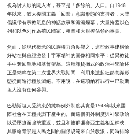
視為討人厭的闖入者，甚至是「多餘的」人口。自1948
年以來，猶太復國主義「回歸」意識形態的支持者，大聲
倡議帶有宗教氣息的神話故事和濃濃煙幕，大量掩蓋以色
列和以色列作為殖民國家，粗暴和大規模佔領的事實。
然而，從現代概念的民族權力角度觀之，這些敘事建構恰
好站在與曾經激發十字軍精神的圖像相同水平：從異教徒
手中奪回聖地和基督聖墓。這種雜貨攤式的政治神學論述
正是納粹在第二次世界大戰期間，利用來激起狂熱意識形
態從而進行種族滅絕。不用說，在這項納粹罪行中巴勒斯
坦人沒有任何參與。
巴勒斯坦人受約束的純粹例外制度其實是1948年以來國
際社會在某種共識下產生的。而這個例外制度與神學政治
以受壓迫而強勢重返，並且和族群彌賽亞主義相互輝映。
其脈絡背景是人民之間的關係規範來自於教派，同時排除