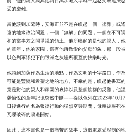
前，他的親人與其他兩百萬加薩人早就一起忍受著無法忍
受的磨難。
當他談到加薩時，安海正並不是在喚起一個「複雜」或遙
遠的地緣政治問題，一個「無解」的問題，一個在不可調
和的當事方之間爭議的領土。他所喚起的是他的親人，他
的童年，他的家園，還有他所敬愛的父母印象，那一段被
以色列軍隊犯下的毀滅之灰燼所覆蓋的快樂時光。
他談到加薩作為生活的地點，作為文明的十字路口，作為
可能是豐饒和希望之地的地方。不幸的是，喚起他書寫的
竟是對他的親人和家園的哀悼以及整個族群的災難，他溫
馨愉悅的童年記憶突然中斷——從以色列在2023年10月7
日後進行的名為報復行動的猛烈空襲期間，母親被壓死在
瓦礫破碎的牆邊開始。
因此，這本書也是一個痛苦的故事，這個處處受壓制的地