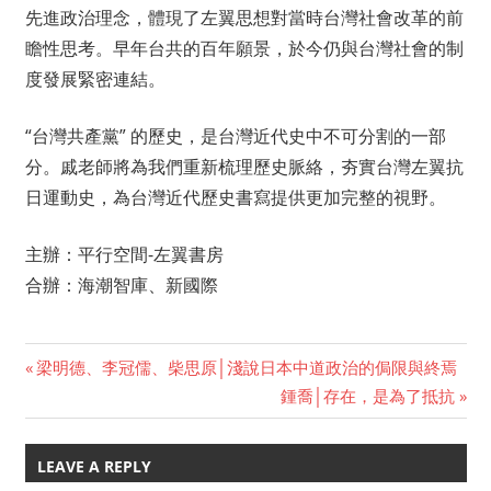
先進政治理念，體現了左翼思想對當時台灣社會改革的前
瞻性思考。早年台共的百年願景，於今仍與台灣社會的制
度發展緊密連結。
“台灣共產黨” 的歷史，是台灣近代史中不可分割的一部
分。戚老師將為我們重新梳理歷史脈絡，夯實台灣左翼抗
日運動史，為台灣近代歷史書寫提供更加完整的視野。
主辦：平行空間-左翼書房
合辦：海潮智庫、新國際
Previous
梁明德、李冠儒、柴思原│淺說日本中道政治的侷限與終焉
Post
Post:
Next
鍾喬│存在，是為了抵抗
Post:
navigation
LEAVE A REPLY