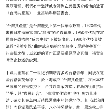
豐厚著稱。我們有幸邀請戚老師到左翼書房介紹他的近著
《台灣共產黨》，並當場舉辦簽書會。
“台灣共產黨” 是台灣歷史上第一個革命政黨，1920年代
末被日本殖民當局以“非法”的名義鎮壓，1950年代起在當
局白色恐怖的 “反共史觀” 下被妖魔化，1990年代後又被
綠營 “分離史觀” 曲解成台獨的悲情敘事，歷經整整百年
的曲扭之後，戚老師的著作正是要還原歷史真相，補實台
灣歷史敘述的缺漏。
中國共產黨在二十世紀初期培育多名台籍青年，爾後在這
些台籍菁英領導下，於上海成立 “台灣共產黨”。在日本殖
民政權的嚴密監控下，台共以隱蔽方式，在島內從事抗日
鬥爭，與 “農民組合”、 “臺灣文化協會” 等社會力量連
結，確立其在島內反殖民運動中的領導地位。其《政治綱
領》內容涵蓋民族平等、八小時勞動制、統一累進稅…等