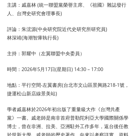
主講：戚嘉林 (統一聯盟黨榮譽主席、《祖國》雜誌發行
人、台灣史研究會理事長)
評論：朱浤源(中央研究院近代史研究所研究員)
林深靖(海潮智庫執行長)
主持：郭耀中（左翼聯盟中央委員）
時間：2026年5月17日(星期日) 14:30 – 17:00
地點：平行空間-左翼書房(台北市文山區景興路218-1號，
捷運松山新店線景美站)
學者戚嘉林於2026年初出版了重量級大作《台灣共產
黨》一書。戚老師是南非首府普勒陀利亞大學國際關係學
博士，曾在非洲、拉美、亞洲駐外工作多年，返台後任教
於世新大學。戚老師的歷史著作，向來以考察詳實、資料