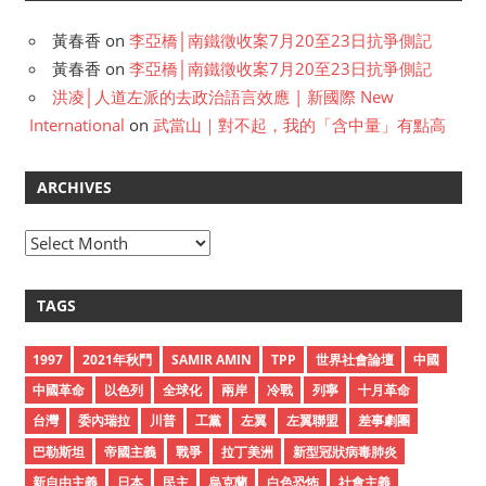
黃春香
on
李亞橋│南鐵徵收案7月20至23日抗爭側記
黃春香
on
李亞橋│南鐵徵收案7月20至23日抗爭側記
洪凌│人道左派的去政治語言效應 | 新國際 New
International
on
武當山｜對不起，我的「含中量」有點高
ARCHIVES
A
r
c
TAGS
h
i
1997
2021年秋鬥
SAMIR AMIN
TPP
世界社會論壇
中國
v
中國革命
以色列
全球化
兩岸
冷戰
列寧
十月革命
e
台灣
委內瑞拉
川普
工黨
左翼
左翼聯盟
差事劇團
s
巴勒斯坦
帝國主義
戰爭
拉丁美洲
新型冠狀病毒肺炎
新自由主義
日本
民主
烏克蘭
白色恐怖
社會主義