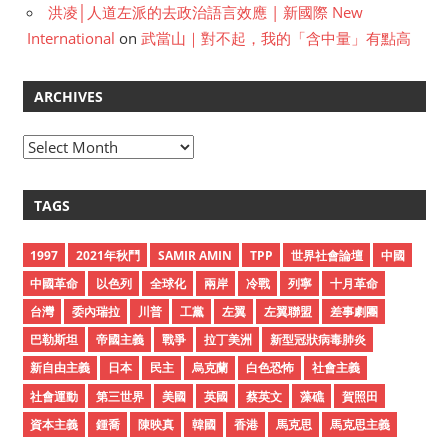
洪凌│人道左派的去政治語言效應 | 新國際 New
International
on
武當山｜對不起，我的「含中量」有點高
ARCHIVES
A
r
c
TAGS
h
i
1997
2021年秋鬥
SAMIR AMIN
TPP
世界社會論壇
中國
v
中國革命
以色列
全球化
兩岸
冷戰
列寧
十月革命
e
台灣
委內瑞拉
川普
工黨
左翼
左翼聯盟
差事劇團
s
巴勒斯坦
帝國主義
戰爭
拉丁美洲
新型冠狀病毒肺炎
新自由主義
日本
民主
烏克蘭
白色恐怖
社會主義
社會運動
第三世界
美國
英國
蔡英文
藻礁
賀照田
資本主義
鍾喬
陳映真
韓國
香港
馬克思
馬克思主義