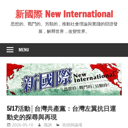
Skip
新國際 New International
to
content
思想的、戰鬥的、另類的，推動社會理論與實踐的辯證發
展，解釋世界，改變世界。
MENU
5/17活動│台灣共產黨：台灣左翼抗日運
動史的探尋與再現
2026-05-10
孫訥
街頭與論壇