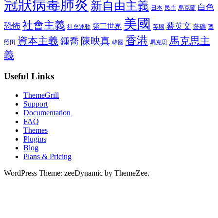
冠狀病毒肺炎
新自由主義
白色
日本
民主
烏克蘭
美國
社會主義
恐怖
蔡英文
第三世界
藻礁
社會運動
英國
賀
香港
資本主義
馬克思主
陳映真
鍾喬
馬克思
照田
韓國
義
Useful Links
ThemeGrill
Support
Documentation
FAQ
Themes
Plugins
Blog
Plans & Pricing
WordPress Theme: zeeDynamic by ThemeZee.