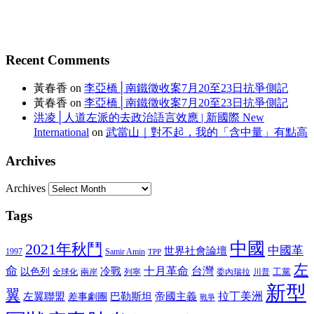
Recent Comments
黃春香
on
李亞橋│南鐵徵收案7月20至23日抗爭側記
黃春香
on
李亞橋│南鐵徵收案7月20至23日抗爭側記
洪凌│人道左派的去政治語言效應 | 新國際 New
International
on
武當山｜對不起，我的「含中量」有點高
Archives
Archives
Tags
中國
2021年秋鬥
中國革
世界社會論壇
1997
Samir Amin
TPP
左
命
冷戰
十月革命
台灣
以色列
工黨
全球化
兩岸
委內瑞拉
川普
列寧
新型
翼
巴勒斯坦
拉丁美洲
左翼聯盟
差事劇團
帝國主義
戰爭