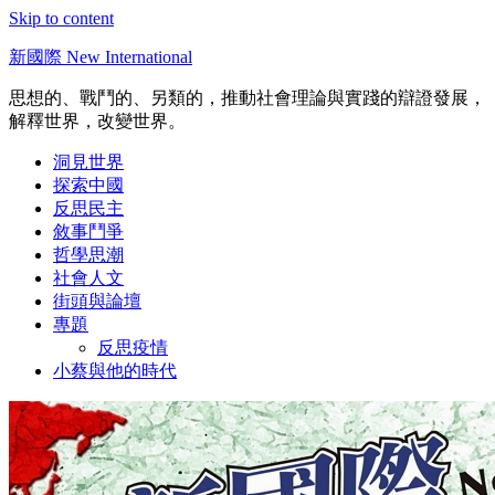
Skip to content
新國際 New International
思想的、戰鬥的、另類的，推動社會理論與實踐的辯證發展，
解釋世界，改變世界。
洞見世界
探索中國
反思民主
敘事鬥爭
哲學思潮
社會人文
街頭與論壇
專題
反思疫情
小蔡與他的時代