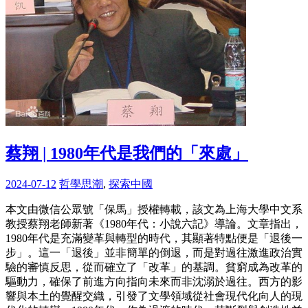
蔡翔 | 1980年代是我們的「來處」
2024-07-12
哲學思潮
,
探索中國
本文由微信公眾號「保馬」授權轉載，該文為上海大學中文系
教授蔡翔老師新著《1980年代：小說六記》導論。文章指出，
1980年代是充滿變革與轉型的時代，其顯著特點便是「退後一
步」。這一「退後」並非簡單的倒退，而是對過往激進政治實
驗的審慎反思，從而確立了「改革」的基調。貧窮成為改革的
驅動力，確保了前進方向指向未來而非沈溺於過往。西方的影
響與本土的覺醒交織，引發了文學領域從社會現代化向人的現