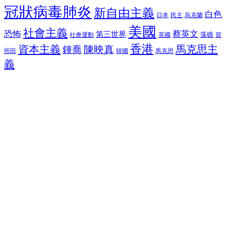
冠狀病毒肺炎
新自由主義
白色
日本
民主
烏克蘭
美國
社會主義
恐怖
蔡英文
第三世界
藻礁
社會運動
英國
賀
香港
資本主義
馬克思主
陳映真
鍾喬
馬克思
照田
韓國
義