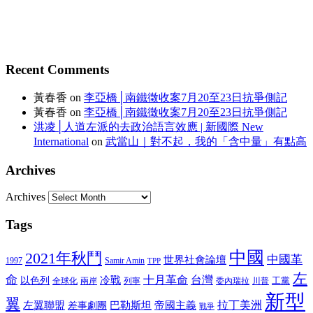
Recent Comments
黃春香
on
李亞橋│南鐵徵收案7月20至23日抗爭側記
黃春香
on
李亞橋│南鐵徵收案7月20至23日抗爭側記
洪凌│人道左派的去政治語言效應 | 新國際 New
International
on
武當山｜對不起，我的「含中量」有點高
Archives
Archives
Tags
中國
2021年秋鬥
中國革
世界社會論壇
1997
Samir Amin
TPP
左
命
冷戰
十月革命
台灣
以色列
工黨
全球化
兩岸
委內瑞拉
川普
列寧
新型
翼
巴勒斯坦
拉丁美洲
左翼聯盟
差事劇團
帝國主義
戰爭