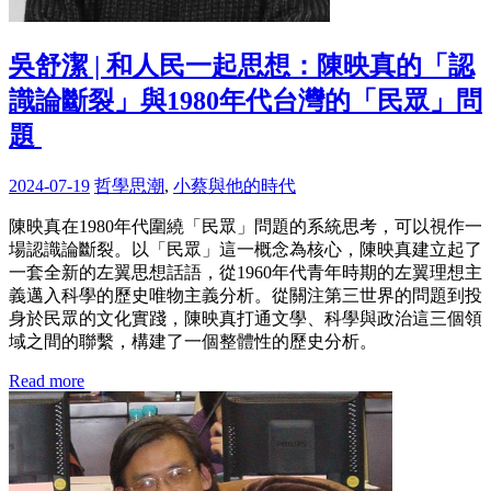
吳舒潔 | 和人民一起思想：陳映真的「認
識論斷裂」與1980年代台灣的「民眾」問
題
2024-07-19
哲學思潮
,
小蔡與他的時代
陳映真在1980年代圍繞「民眾」問題的系統思考，可以視作一
場認識論斷裂。以「民眾」這一概念為核心，陳映真建立起了
一套全新的左翼思想話語，從1960年代青年時期的左翼理想主
義邁入科學的歷史唯物主義分析。從關注第三世界的問題到投
身於民眾的文化實踐，陳映真打通文學、科學與政治這三個領
域之間的聯繫，構建了一個整體性的歷史分析。
Read more