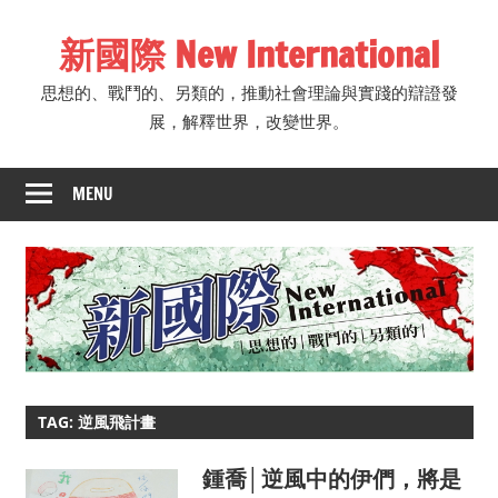
Skip
新國際 New International
to
content
思想的、戰鬥的、另類的，推動社會理論與實踐的辯證發
展，解釋世界，改變世界。
MENU
TAG: 逆風飛計畫
鍾喬│逆風中的伊們，將是