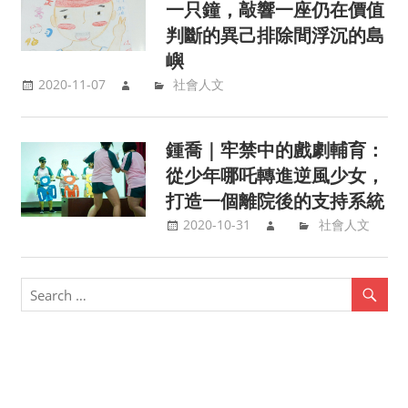
一只鐘，敲響一座仍在價值
判斷的異己排除間浮沉的島
嶼
2020-11-07
社會人文
鍾喬｜牢禁中的戲劇輔育：
從少年哪吒轉進逆風少女，
打造一個離院後的支持系統
2020-10-31
社會人文