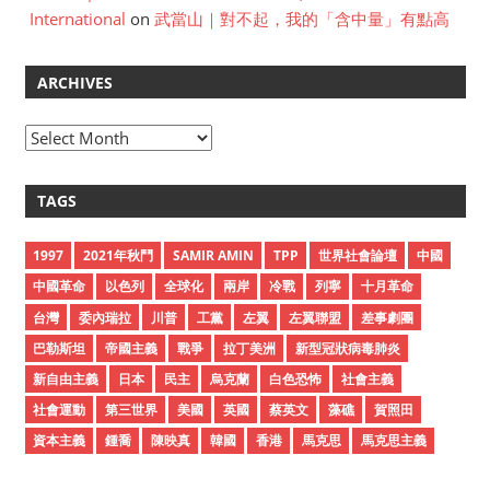
International
on
武當山｜對不起，我的「含中量」有點高
ARCHIVES
A
r
c
TAGS
h
i
1997
2021年秋鬥
SAMIR AMIN
TPP
世界社會論壇
中國
v
中國革命
以色列
全球化
兩岸
冷戰
列寧
十月革命
e
台灣
委內瑞拉
川普
工黨
左翼
左翼聯盟
差事劇團
s
巴勒斯坦
帝國主義
戰爭
拉丁美洲
新型冠狀病毒肺炎
新自由主義
日本
民主
烏克蘭
白色恐怖
社會主義
社會運動
第三世界
美國
英國
蔡英文
藻礁
賀照田
資本主義
鍾喬
陳映真
韓國
香港
馬克思
馬克思主義