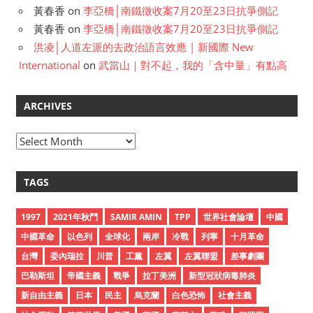
黃春香
on
李亞橋│南鐵徵收案7月20至23日抗爭側記
黃春香
on
李亞橋│南鐵徵收案7月20至23日抗爭側記
洪凌│人道左派的去政治語言效應 | 新國際 New
International
on
武當山｜對不起，我的「含中量」有點高
ARCHIVES
A
r
c
TAGS
h
i
1997
2021年秋鬥
SAMIR AMIN
TPP
世界社會論壇
中國
v
中國革命
以色列
全球化
兩岸
冷戰
列寧
十月革命
e
台灣
委內瑞拉
川普
工黨
左翼
左翼聯盟
差事劇團
s
巴勒斯坦
帝國主義
戰爭
拉丁美洲
新型冠狀病毒肺炎
新自由主義
日本
民主
烏克蘭
白色恐怖
社會主義