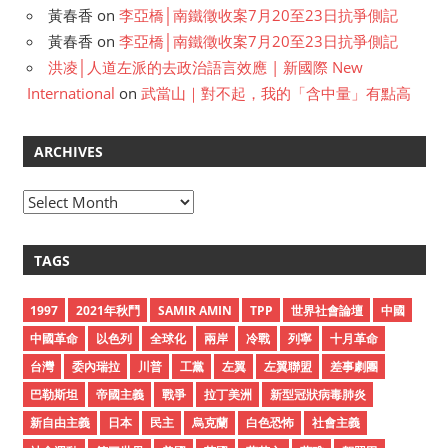
黃春香
on
李亞橋│南鐵徵收案7月20至23日抗爭側記
黃春香
on
李亞橋│南鐵徵收案7月20至23日抗爭側記
洪凌│人道左派的去政治語言效應 | 新國際 New
International
on
武當山｜對不起，我的「含中量」有點高
ARCHIVES
A
r
c
TAGS
h
i
1997
2021年秋鬥
SAMIR AMIN
TPP
世界社會論壇
中國
v
中國革命
以色列
全球化
兩岸
冷戰
列寧
十月革命
e
台灣
委內瑞拉
川普
工黨
左翼
左翼聯盟
差事劇團
s
巴勒斯坦
帝國主義
戰爭
拉丁美洲
新型冠狀病毒肺炎
新自由主義
日本
民主
烏克蘭
白色恐怖
社會主義