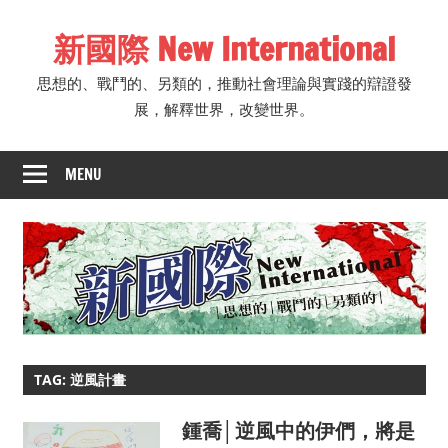
Skip
新國際 New International
to
content
思想的、戰鬥的、另類的，推動社會理論與實踐的辯證發
展，解釋世界，改變世界。
MENU
TAG: 逆風計畫
鍾喬│逆風中的伊們，將是