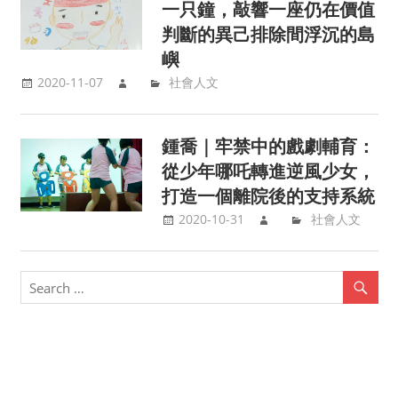
一只鐘，敲響一座仍在價值
判斷的異己排除間浮沉的島
嶼
2020-11-07
社會人文
鍾喬｜牢禁中的戲劇輔育：
從少年哪吒轉進逆風少女，
打造一個離院後的支持系統
2020-10-31
社會人文