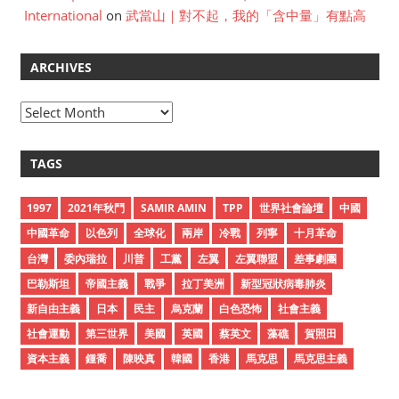
International
on
武當山｜對不起，我的「含中量」有點高
ARCHIVES
A
r
c
TAGS
h
i
1997
2021年秋鬥
SAMIR AMIN
TPP
世界社會論壇
中國
v
中國革命
以色列
全球化
兩岸
冷戰
列寧
十月革命
e
台灣
委內瑞拉
川普
工黨
左翼
左翼聯盟
差事劇團
s
巴勒斯坦
帝國主義
戰爭
拉丁美洲
新型冠狀病毒肺炎
新自由主義
日本
民主
烏克蘭
白色恐怖
社會主義
社會運動
第三世界
美國
英國
蔡英文
藻礁
賀照田
資本主義
鍾喬
陳映真
韓國
香港
馬克思
馬克思主義