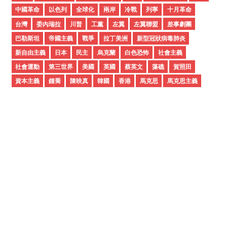
v
中國革命
以色列
全球化
兩岸
冷戰
列寧
十月革命
e
台灣
委內瑞拉
川普
工黨
左翼
左翼聯盟
差事劇團
s
巴勒斯坦
帝國主義
戰爭
拉丁美洲
新型冠狀病毒肺炎
新自由主義
日本
民主
烏克蘭
白色恐怖
社會主義
社會運動
第三世界
美國
英國
蔡英文
藻礁
賀照田
資本主義
鍾喬
陳映真
韓國
香港
馬克思
馬克思主義