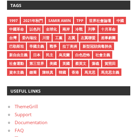
c
TAGS
h
i
1997
2021年秋鬥
SAMIR AMIN
TPP
世界社會論壇
中國
v
中國革命
以色列
全球化
兩岸
冷戰
列寧
十月革命
e
台灣
委內瑞拉
川普
工黨
左翼
左翼聯盟
差事劇團
s
巴勒斯坦
帝國主義
戰爭
拉丁美洲
新型冠狀病毒肺炎
新自由主義
日本
民主
烏克蘭
白色恐怖
社會主義
社會運動
第三世界
美國
英國
蔡英文
藻礁
賀照田
資本主義
鍾喬
陳映真
韓國
香港
馬克思
馬克思主義
USEFUL LINKS
ThemeGrill
Support
Documentation
FAQ