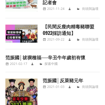
記者會
2021-11-24
街頭與論壇
【民間反瘦肉精毒豬聯盟
0922採訪通知】
2021-09-22
街頭與論壇
范振國│祓禊種福──辛丑牛年歲初有懷
2021-02-17
探索中國
范振國│反萊豬元年
2021-01-03
街頭與論壇