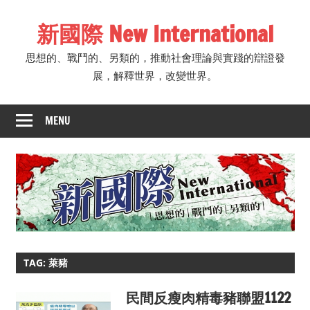
Skip
新國際 New International
to
content
思想的、戰鬥的、另類的，推動社會理論與實踐的辯證發
展，解釋世界，改變世界。
MENU
TAG: 萊豬
民間反瘦肉精毒豬聯盟1122