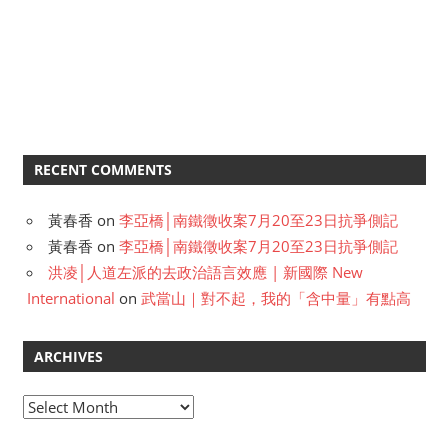
RECENT COMMENTS
黃春香
on
李亞橋│南鐵徵收案7月20至23日抗爭側記
黃春香
on
李亞橋│南鐵徵收案7月20至23日抗爭側記
洪凌│人道左派的去政治語言效應 | 新國際 New
International
on
武當山｜對不起，我的「含中量」有點高
ARCHIVES
A
r