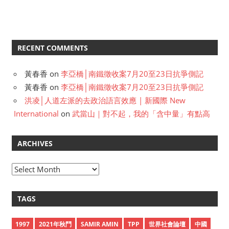
RECENT COMMENTS
黃春香
on
李亞橋│南鐵徵收案7月20至23日抗爭側記
黃春香
on
李亞橋│南鐵徵收案7月20至23日抗爭側記
洪凌│人道左派的去政治語言效應 | 新國際 New
International
on
武當山｜對不起，我的「含中量」有點高
ARCHIVES
A
r
c
TAGS
h
i
1997
2021年秋鬥
SAMIR AMIN
TPP
世界社會論壇
中國