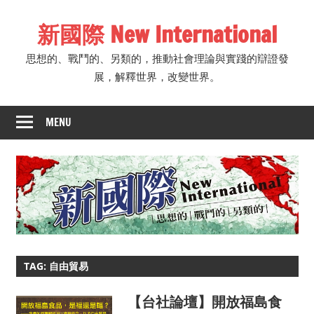
Skip
新國際 New International
to
content
思想的、戰鬥的、另類的，推動社會理論與實踐的辯證發
展，解釋世界，改變世界。
MENU
TAG: 自由貿易
【台社論壇】開放福島食