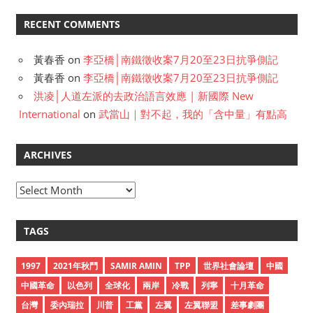
RECENT COMMENTS
黃春香
on
李亞橋│南鐵徵收案7月20至23日抗爭側記
黃春香
on
李亞橋│南鐵徵收案7月20至23日抗爭側記
洪凌│人道左派的去政治語言效應 | 新國際 New
International
on
武當山｜對不起，我的「含中量」有點高
ARCHIVES
A
r
c
TAGS
h
i
1997
2021年秋鬥
SAMIR AMIN
TPP
世界社會論壇
中國
v
中國革命
以色列
全球化
兩岸
冷戰
列寧
十月革命
e
台灣
委內瑞拉
川普
工黨
左翼
左翼聯盟
差事劇團