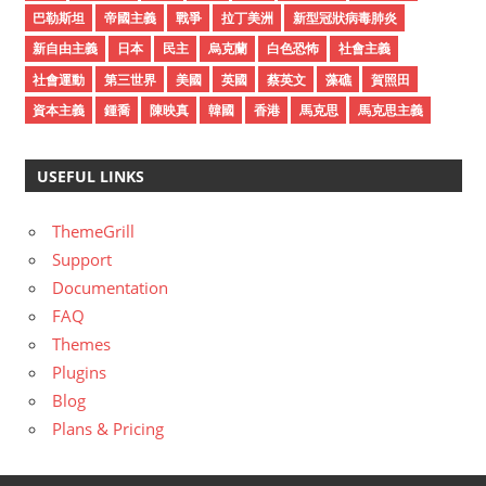
s
巴勒斯坦
帝國主義
戰爭
拉丁美洲
新型冠狀病毒肺炎
新自由主義
日本
民主
烏克蘭
白色恐怖
社會主義
社會運動
第三世界
美國
英國
蔡英文
藻礁
賀照田
資本主義
鍾喬
陳映真
韓國
香港
馬克思
馬克思主義
USEFUL LINKS
ThemeGrill
Support
Documentation
FAQ
Themes
Plugins
Blog
Plans & Pricing