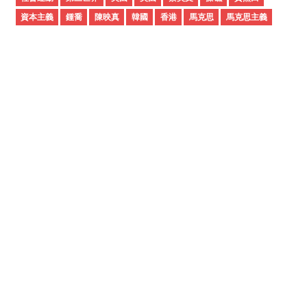
資本主義
鍾喬
陳映真
韓國
香港
馬克思
馬克思主義