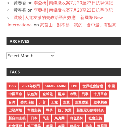
黃春香
on
李亞橋│南鐵徵收案7月20至23日抗爭側記
黃春香
on
李亞橋│南鐵徵收案7月20至23日抗爭側記
洪凌│人道左派的去政治語言效應 | 新國際 New
International
on
武當山｜對不起，我的「含中量」有點高
ARCHIVES
A
r
c
TAGS
h
i
1997
2021年秋鬥
SAMIR AMIN
TPP
世界社會論壇
中國
v
中國革命
以色列
全球化
兩岸
冷戰
列寧
十月革命
e
台灣
委內瑞拉
川普
工黨
左翼
左翼聯盟
差事劇團
s
巴勒斯坦
帝國主義
戰爭
拉丁美洲
新型冠狀病毒肺炎
新自由主義
日本
民主
烏克蘭
白色恐怖
社會主義
社會運動
第三世界
美國
英國
蔡英文
藻礁
賀照田