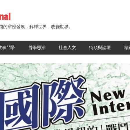
nal
踐的辯證發展，解釋世界，改變世界。
敘事鬥爭
哲學思潮
社會人文
街頭與論壇
專