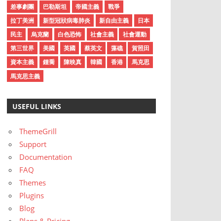
差事劇團
巴勒斯坦
帝國主義
戰爭
拉丁美洲
新型冠狀病毒肺炎
新自由主義
日本
民主
烏克蘭
白色恐怖
社會主義
社會運動
第三世界
美國
英國
蔡英文
藻礁
賀照田
資本主義
鍾喬
陳映真
韓國
香港
馬克思
馬克思主義
USEFUL LINKS
ThemeGrill
Support
Documentation
FAQ
Themes
Plugins
Blog
Plans & Pricing