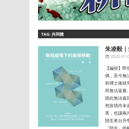
TAG: 共同體
朱凌毅｜
2020-07-
【編按】即
偶，至今無
和博士後研
而無法返臺
因此無法返
然疫情尚未
害，也讓兩
陸生來台升
「陸生」的