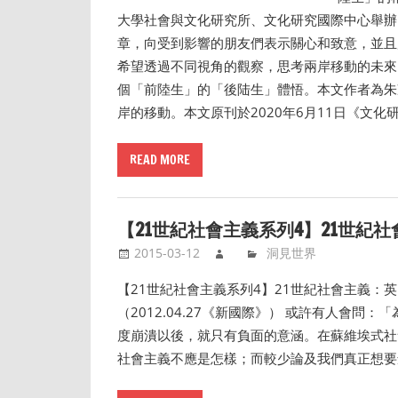
大學社會與文化研究所、文化研究國際中心舉辦
章，向受到影響的朋友們表示關心和致意，並且
希望透過不同視角的觀察，思考兩岸移動的未來
個「前陸生」的「後陆生」體悟。本文作者為朱
岸的移動。本文原刊於2020年6月11日《文
READ MORE
【21世紀社會主義系列4】21世紀
2015-03-12
洞見世界
【21世紀社會主義系列4】21世紀社會主義：英勇的開
（2012.04.27《新國際》） 或許有人會
度崩潰以後，就只有負面的意涵。在蘇維埃式社
社會主義不應是怎樣；而較少論及我們真正想要