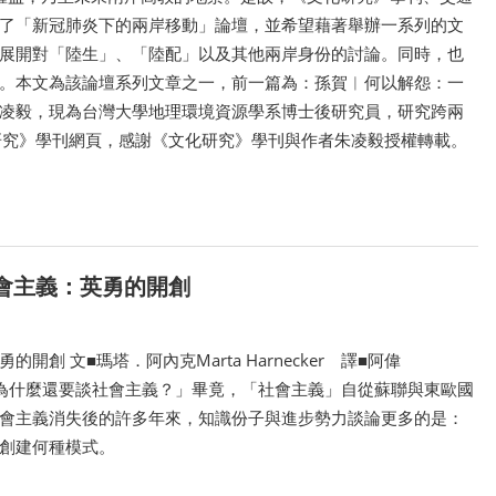
了「新冠肺炎下的兩岸移動」論壇，並希望藉著舉辦一系列的文
展開對「陸生」、「陸配」以及其他兩岸身份的討論。同時，也
。本文為該論壇系列文章之一，前一篇為：孫賀︱何以解怨：一
凌毅，現為台灣大學地理環境資源學系博士後研究員，研究跨兩
化研究》學刊網頁，感謝《文化研究》學刊與作者朱凌毅授權轉載。
社會主義：英勇的開創
創 文■瑪塔．阿內克Marta Harnecker 譯■阿偉
問：「為什麼還要談社會主義？」畢竟，「社會主義」自從蘇聯與東歐國
會主義消失後的許多年來，知識份子與進步勢力談論更多的是：
創建何種模式。