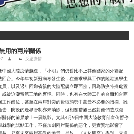
無用的兩岸關係
07
反思疫情
便中國大陸疫情趨緩，「小明」們仍舊比不上其他國家的外籍配
法回台。今年年初新冠病毒發生後，在臺求學與工作的陸港澳學生
究員，以及過年回鄉省親的大陸配偶立即面臨，因為防疫特殊處置
、或被迫滯留第三地的窘境。同時，也有在大陸工作的台商和台商
回工作崗位，甚至在兩岸對奕的緊張態勢中蒙受不必要的指摘。雖
過去，防疫的邊界管制亦未消除，但相關措施已然對他們造成傷
岸關係的前景蒙上一層陰影。尤其4月9日中國大陸教育部宣佈暫停
學就學的試點工作，不僅加劇兩岸關係的惡化，更實質地影響了
權益，乃至未來兩岸高教的地景。是故，《文化研究》學刊、交通