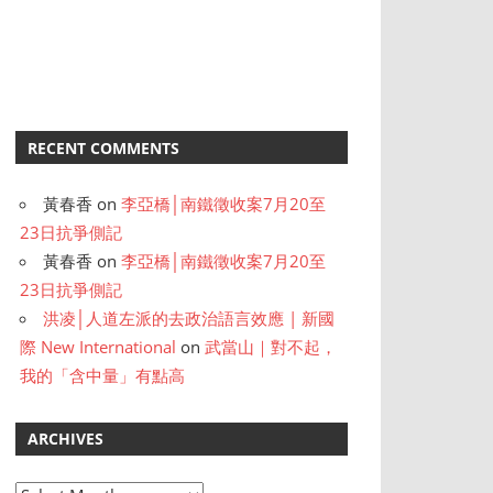
RECENT COMMENTS
黃春香
on
李亞橋│南鐵徵收案7月20至
23日抗爭側記
黃春香
on
李亞橋│南鐵徵收案7月20至
23日抗爭側記
洪凌│人道左派的去政治語言效應 | 新國
際 New International
on
武當山｜對不起，
我的「含中量」有點高
ARCHIVES