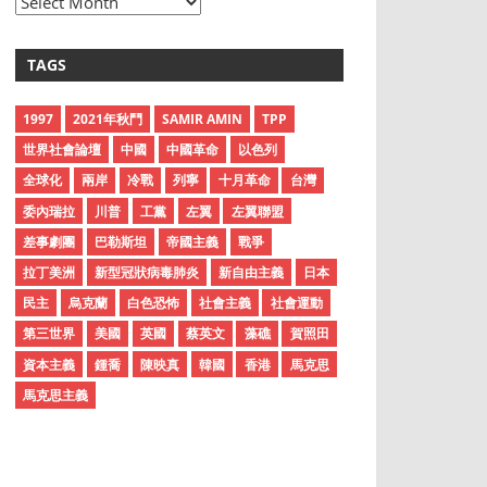
A
r
c
TAGS
h
i
1997
2021年秋鬥
SAMIR AMIN
TPP
v
世界社會論壇
中國
中國革命
以色列
e
全球化
兩岸
冷戰
列寧
十月革命
台灣
s
委內瑞拉
川普
工黨
左翼
左翼聯盟
差事劇團
巴勒斯坦
帝國主義
戰爭
拉丁美洲
新型冠狀病毒肺炎
新自由主義
日本
民主
烏克蘭
白色恐怖
社會主義
社會運動
第三世界
美國
英國
蔡英文
藻礁
賀照田
資本主義
鍾喬
陳映真
韓國
香港
馬克思
馬克思主義