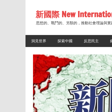
Skip
to
新國際 New Internatio
content
思想的、戰鬥的、另類的，推動社會理論與實
洞見世界
探索中國
反思民主