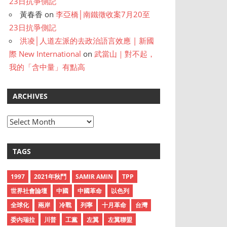
23日抗爭側記
黃春香
on
李亞橋│南鐵徵收案7月20至
23日抗爭側記
洪凌│人道左派的去政治語言效應 | 新國
際 New International
on
武當山｜對不起，
我的「含中量」有點高
ARCHIVES
A
r
c
TAGS
h
i
1997
2021年秋鬥
SAMIR AMIN
TPP
v
世界社會論壇
中國
中國革命
以色列
e
全球化
兩岸
冷戰
列寧
十月革命
台灣
s
委內瑞拉
川普
工黨
左翼
左翼聯盟