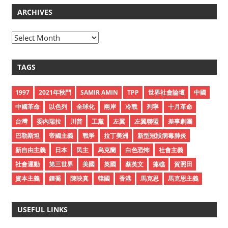
ARCHIVES
A
r
c
TAGS
h
i
1997
2021年秋鬥
SAMIR AMIN
TPP
世界社會論壇
中國
v
中國革命
以色列
全球化
兩岸
冷戰
列寧
十月革命
e
台灣
委內瑞拉
川普
工黨
左翼
左翼聯盟
差事劇團
s
巴勒斯坦
帝國主義
戰爭
拉丁美洲
新型冠狀病毒肺炎
新自由主義
日本
民主
烏克蘭
白色恐怖
社會主義
社會運動
第三世界
美國
英國
蔡英文
藻礁
賀照田
資本主義
鍾喬
陳映真
韓國
香港
馬克思
馬克思主義
USEFUL LINKS