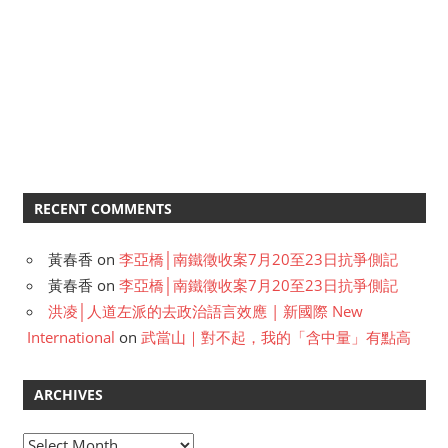
RECENT COMMENTS
黃春香
on
李亞橋│南鐵徵收案7月20至23日抗爭側記
黃春香
on
李亞橋│南鐵徵收案7月20至23日抗爭側記
洪凌│人道左派的去政治語言效應 | 新國際 New
International
on
武當山｜對不起，我的「含中量」有點高
ARCHIVES
A