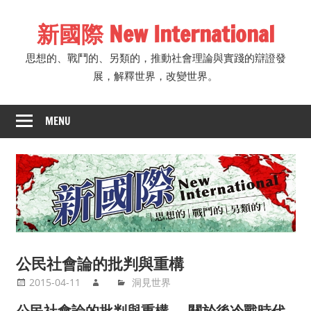
Skip
新國際 New International
to
content
思想的、戰鬥的、另類的，推動社會理論與實踐的辯證發
展，解釋世界，改變世界。
MENU
公民社會論的批判與重構
2015-04-11
洞見世界
公民社會論的批判與重構──關於後冷戰時代