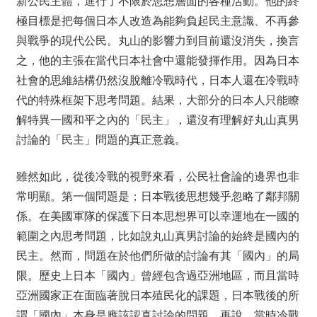
新公民主體，進行了不限於思想層面的各種活動。他的終
極目標是把每個日本人改造為能夠負起民主意識、不再參
與戰爭的現代公民。丸山的影響力到目前還沒消失，換言
之，他的主張在當代日本社會中還能發揮作用。因為日本
社會的思維結構仍然沒脫離冷戰時代，日本人還在冷戰時
代的特殊框架下思考問題。結果，大部分的日本人只能瞭
解特異一國和平之內的「民主」，還沒有理解好丸山真男
討論的「民主」問題的真正意義。
雖然如此，從後冷戰的視野來看，公民社會論的邊界也非
常明顯。第一個問題是；日本戰後思想幾乎忽略了鄰邦關
係。在美國軍隊的保護下日本思想界可以幸運地在一國的
範圍之內思考問題，比如說丸山真男討論的始終是國內的
民主。然而，問題在於他們所做的討論有其「國內」的局
限。歷史上日本「國內」曾經包含過亞洲地區，而且當時
亞洲國家正在面臨著脫日本殖民化的課題，日本戰後的所
謂「國內」本身是應該認真討論的問題。再說，當時冷戰