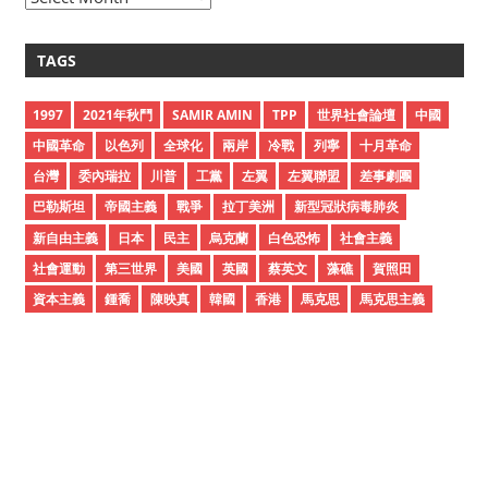
r
c
TAGS
h
i
1997
2021年秋鬥
SAMIR AMIN
TPP
世界社會論壇
中國
v
中國革命
以色列
全球化
兩岸
冷戰
列寧
十月革命
e
台灣
委內瑞拉
川普
工黨
左翼
左翼聯盟
差事劇團
s
巴勒斯坦
帝國主義
戰爭
拉丁美洲
新型冠狀病毒肺炎
新自由主義
日本
民主
烏克蘭
白色恐怖
社會主義
社會運動
第三世界
美國
英國
蔡英文
藻礁
賀照田
資本主義
鍾喬
陳映真
韓國
香港
馬克思
馬克思主義