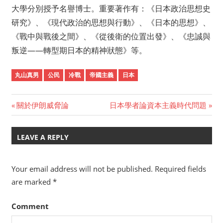
大學分別授予名譽博士。重要著作有：《日本政治思想史
研究》、《現代政治的思想與行動》、《日本的思想》、
《戰中與戰後之間》、《從後衛的位置出發》、《忠誠與
叛逆——轉型期日本的精神狀態》等。
丸山真男
公民
冷戰
帝國主義
日本
Previous
關於伊朗威脅論
Next
日本學者論資本主義時代問題
Post
Post:
Post:
navigation
LEAVE A REPLY
Your email address will not be published.
Required fields
are marked
*
Comment