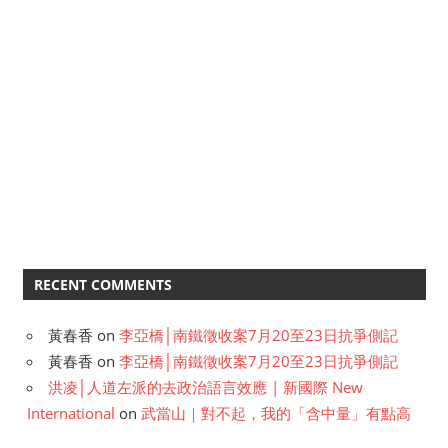
RECENT COMMENTS
黃春香
on
李亞橋│南鐵徵收案7月20至23日抗爭側記
黃春香
on
李亞橋│南鐵徵收案7月20至23日抗爭側記
洪凌│人道左派的去政治語言效應 | 新國際 New
International
on
武當山｜對不起，我的「含中量」有點高