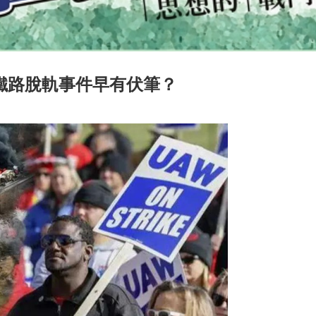
鐵路脫軌事件早有伏筆？