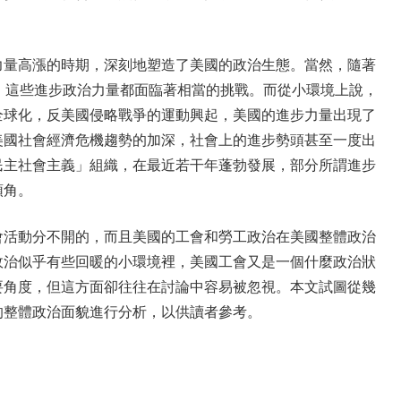
力量高漲的時期，深刻地塑造了美國的政治生態。當然，隨著
，這些進步政治力量都面臨著相當的挑戰。而從小環境上說，
全球化，反美國侵略戰爭的運動興起，美國的進步力量出現了
美國社會經濟危機趨勢的加深，社會上的進步勢頭甚至一度出
民主社會主義」組織，在最近若干年蓬勃發展，部分所謂進步
頭角。
會活動分不開的，而且美國的工會和勞工政治在美國整體政治
政治似乎有些回暖的小環境裡，美國工會又是一個什麼政治狀
要角度，但這方面卻往往在討論中容易被忽視。本文試圖從幾
的整體政治面貌進行分析，以供讀者參考。