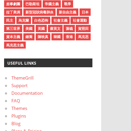
差事劇團
巴勒斯坦
帝國主義
戰爭
拉丁美洲
新型冠狀病毒肺炎
新自由主義
日本
民主
烏克蘭
白色恐怖
社會主義
社會運動
第三世界
美國
英國
蔡英文
藻礁
賀照田
資本主義
鍾喬
陳映真
韓國
香港
馬克思
馬克思主義
USEFUL LINKS
ThemeGrill
Support
Documentation
FAQ
Themes
Plugins
Blog
Plans & Pricing