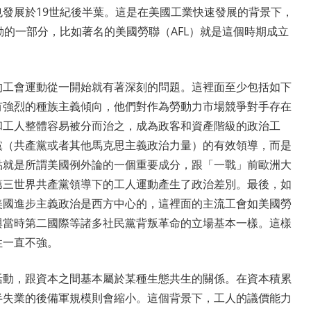
發展於19世紀後半葉。這是在美國工業快速發展的背景下，
動的一部分，比如著名的美國勞聯（AFL）就是這個時期成立
的工會運動從一開始就有著深刻的問題。這裡面至少包括如下
有強烈的種族主義傾向，他們對作為勞動力市場競爭對手存在
和工人整體容易被分而治之，成為政客和資產階級的政治工
黨（共產黨或者其他馬克思主義政治力量）的有效領導，而是
點就是所謂美國例外論的一個重要成分，跟「一戰」前歐洲大
第三世界共產黨領導下的工人運動產生了政治差別。最後，如
美國進步主義政治是西方中心的，這裡面的主流工會如美國勞
與當時第二國際等諸多社民黨背叛革命的立場基本一樣。這樣
性一直不強。
活動，跟資本之間基本屬於某種生態共生的關係。在資本積累
半失業的後備軍規模則會縮小。這個背景下，工人的議價能力