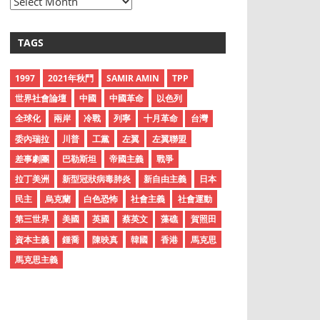
A
r
c
TAGS
h
i
1997
2021年秋鬥
SAMIR AMIN
TPP
v
世界社會論壇
中國
中國革命
以色列
e
全球化
兩岸
冷戰
列寧
十月革命
台灣
s
委內瑞拉
川普
工黨
左翼
左翼聯盟
差事劇團
巴勒斯坦
帝國主義
戰爭
拉丁美洲
新型冠狀病毒肺炎
新自由主義
日本
民主
烏克蘭
白色恐怖
社會主義
社會運動
第三世界
美國
英國
蔡英文
藻礁
賀照田
資本主義
鍾喬
陳映真
韓國
香港
馬克思
馬克思主義