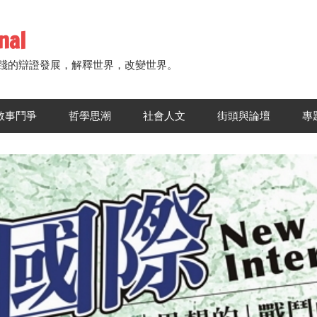
nal
踐的辯證發展，解釋世界，改變世界。
敘事鬥爭
哲學思潮
社會人文
街頭與論壇
專