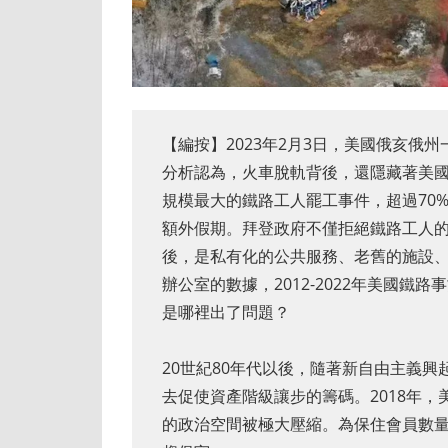
【編按】2023年2月3日，美國俄亥
分析認為，火車脫軌背後，還隱藏著美國
規模最大的鐵路工人罷工事件，超過70
額外假期。拜登政府不僅拒絕鐵路工人
後，是私有化的公共服務、老舊的施設
辦公室的數據，2012-2022年美國鐵路事
是哪裡出了問題？
20世紀80年代以後，隨著新自由主義
去促使資產階級讓步的籌碼。2018年
的政治空間被極大壓縮。為保住會員數