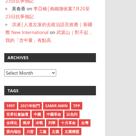
23日抗爭側記
黃春香
on
李亞橋│南鐵徵收案7月20至
23日抗爭側記
洪凌│人道左派的去政治語言效應 | 新國
際 New International
on
武當山｜對不起，
我的「含中量」有點高
ARCHIVES
A
r
c
TAGS
h
i
1997
2021年秋鬥
SAMIR AMIN
TPP
v
世界社會論壇
中國
中國革命
以色列
e
全球化
兩岸
冷戰
列寧
十月革命
台灣
s
委內瑞拉
川普
工黨
左翼
左翼聯盟