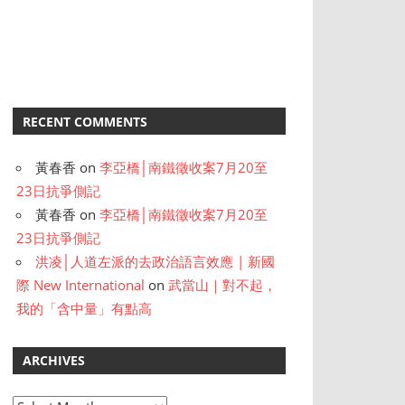
RECENT COMMENTS
黃春香
on
李亞橋│南鐵徵收案7月20至
23日抗爭側記
黃春香
on
李亞橋│南鐵徵收案7月20至
23日抗爭側記
洪凌│人道左派的去政治語言效應 | 新國
際 New International
on
武當山｜對不起，
我的「含中量」有點高
ARCHIVES