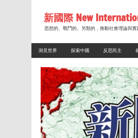
Skip
to
新國際 New Internatio
content
思想的、戰鬥的、另類的，推動社會理論與實
洞見世界
探索中國
反思民主