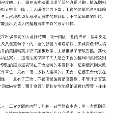
同程度的上升。而在資本積累出現問題的衰退時期，情況則相
勞動者數量下降，工人議價能力下降，工會的能量也會相應縮
工會天然地希望某種穩定資本勞動關係，不希望危機的出現。
才能提出更遠大的超越資本主義的政治目標。
在80多年前的大蕭條時期，這一階段工會的成果，基本決定
以及共產黨領導下的工會的影響力迅速增長，美國資產階級陷
為首的美國精英採取了讓步政策，主動推動了階級妥協。其代
格納法案）。這個法案保障了工人建立工會的權利和集體談判
於勞動的讓步還表現在工會運轉的兩個原則。這兩個原則大致
工作單位，只有一個（多數人選擇的）工會，這個工會代表在
制性，一旦有了工會，不管個體僱員是否喜歡，不管其是否選
會員繳納會費，而非會員則是強制性地繳納某種代理費（往往
工人／工會之間的內鬥，能夠一致面對資本家；另一方面則是