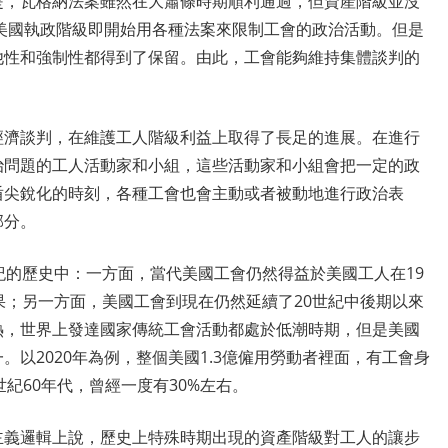
是，瓦格納法案雖然在大蕭條時期順利通過，但資產階級並沒
，美國執政階級即開始用各種法案來限制工會的政治活動。但是
他性和強制性都得到了保留。由此，工會能夠維持集體談判的
經濟談判，在維護工人階級利益上取得了長足的進展。在進行
治問題的工人活動家和小組，這些活動家和小組會把一定的政
盾尖銳化的時刻，各種工會也會主動或者被動地進行政治表
部分。
紀的歷史中：一方面，當代美國工會仍然得益於美國工人在19
果；另一方面，美國工會到現在仍然延續了20世紀中後期以來
熱，世界上發達國家傳統工會活動都處於低潮時期，但是美國
以2020年為例，整個美國1.3億僱用勞動者裡面，有工會身
世紀60年代，曾經一度有30%左右。
主義邏輯上說，歷史上特殊時期出現的資產階級對工人的讓步