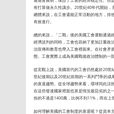
通過會費制，保證了工會的經濟穩定性。但
有打算做永久性讓步。20世紀40年代開始
總體來說，在工會還能正常活動的地方，排
有效進行。
總的來說，「二戰」後的美國工會運動通過
經濟談判的同時，工會也容納了更加註重政
治宣傳和教育也帶入工會裡面來。在社會矛
態。工會實際上成為美國戰後政治體制的一
從宏觀上說，美國當代的工會仍然處於20世
世紀後期以及20世紀前期的一系列鬥爭的成
的衰退趨勢。從全球趨勢來看，環球同此涼
在這些發達國家裡面也算是情況最惡劣的之一。
份的不過是1400萬，比例不到11%，而在上
如何理解美國的工會制度的衰退呢？從資本