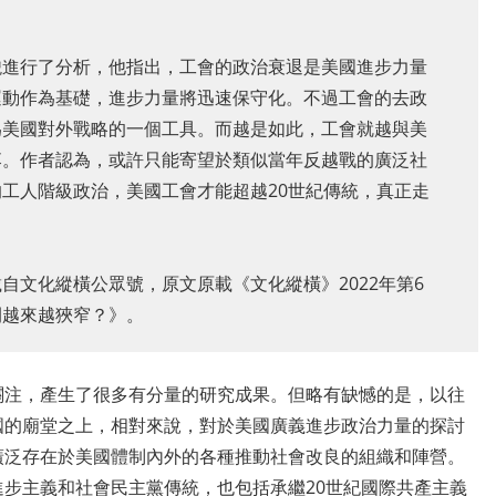
貌進行了分析，他指出，工會的政治衰退是美國進步力量
運動作為基礎，進步力量將迅速保守化。不過工會的去政
為美國對外戰略的一個工具。而越是如此，工會就越與美
落。作者認為，或許只能寄望於類似當年反越戰的廣泛社
工人階級政治，美國工會才能超越20世紀傳統，真正走
自文化縱橫公眾號，原文原載《文化縱橫》2022年第6
間越來越狹窄？》。
關注，產生了很多有分量的研究成果。但略有缺憾的是，以往
國的廟堂之上，相對來說，對於美國廣義進步政治力量的探討
廣泛存在於美國體制內外的各種推動社會改良的組織和陣營。
步主義和社會民主黨傳統，也包括承繼20世紀國際共產主義