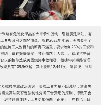
俄州一列運有危險化學品的火車發生脫軌，引發廣泛關注。有
工會與政府之間的博弈。就在2022年年底，美國發生了
%的鐵路工人對目前的薪資不滿意，要求增加25%的工資和
的提議，還在簽署法案，禁止鐵路工人罷工。這場抗爭背
、缺失的檢修造成美國鐵路事故頻發。根據聯邦鐵路管理
故總共有109,963起，其中脫軌12,441次。這背後，到底
興起及戰後左翼政治衰退，美國工會力量不斷減弱，逐漸失
，美國最高法院否定強制性分攤工會費用的原則，導致工會
量、維持經費運轉，工會更加偏向「正統」，在政治上日