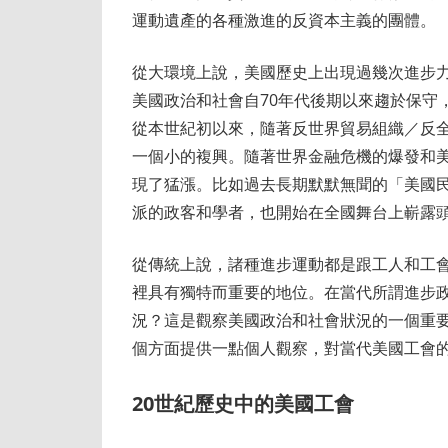
運動遺產的各種激進的反資本主義的團體。
從大環境上說，美國歷史上出現過幾次進步
美國政治和社會自70年代後期以來趨於保守
從本世紀初以來，隨著反世界貿易組織／反
一個小的複興。隨著世界金融危機的爆發和
現了猛漲。比如過去長期默默無聞的「美國
派的政客和學者，也開始在全國舞台上嶄露
從傳統上說，諸種進步運動都是跟工人和工
裡具有獨特而重要的地位。在當代所謂進步
況？這是觀察美國政治和社會狀況的一個重
個方面提供一點個人觀察，對當代美國工會
20
世紀歷史中的美國工會