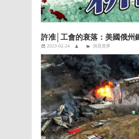
許准│工會的衰落：美國俄州
2023-02-24
洞見世界