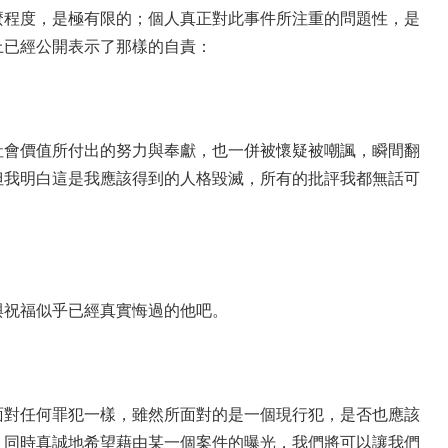
麼程度，是極有限的；個人真正對此事件所注重的問題性，是
上已經公開表示了那樣的自責：
社會價值所付出的努力與奉獻，也一併被懷疑被嘲諷，瞬間翻
但我明白這是我應該得到的人格毀滅，所有的批評我都無話可
與祝福似乎已經真實悔過的他吧。
面對任何罪犯一樣，雖然所面對的是一個現行犯，是否也應該
，同時真誠地希望藉由某一個案件的曝光，我們將可以讓我們