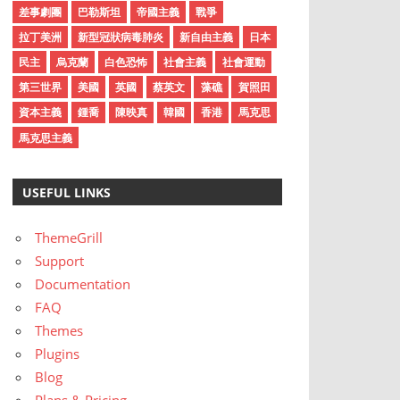
差事劇團
巴勒斯坦
帝國主義
戰爭
拉丁美洲
新型冠狀病毒肺炎
新自由主義
日本
民主
烏克蘭
白色恐怖
社會主義
社會運動
第三世界
美國
英國
蔡英文
藻礁
賀照田
資本主義
鍾喬
陳映真
韓國
香港
馬克思
馬克思主義
USEFUL LINKS
ThemeGrill
Support
Documentation
FAQ
Themes
Plugins
Blog
Plans & Pricing