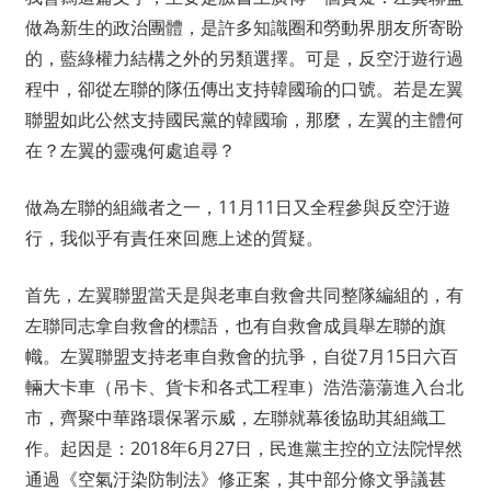
做為新生的政治團體，是許多知識圈和勞動界朋友所寄盼
的，藍綠權力結構之外的另類選擇。可是，反空汙遊行過
程中，卻從左聯的隊伍傳出支持韓國瑜的口號。若是左翼
聯盟如此公然支持國民黨的韓國瑜，那麼，左翼的主體何
在？左翼的靈魂何處追尋？
做為左聯的組織者之一，11月11日又全程參與反空汙遊
行，我似乎有責任來回應上述的質疑。
首先，左翼聯盟當天是與老車自救會共同整隊編組的，有
左聯同志拿自救會的標語，也有自救會成員舉左聯的旗
幟。左翼聯盟支持老車自救會的抗爭，自從7月15日六百
輛大卡車（吊卡、貨卡和各式工程車）浩浩蕩蕩進入台北
市，齊聚中華路環保署示威，左聯就幕後協助其組織工
作。起因是：2018年6月27日，民進黨主控的立法院悍然
通過《空氣汙染防制法》修正案，其中部分條文爭議甚