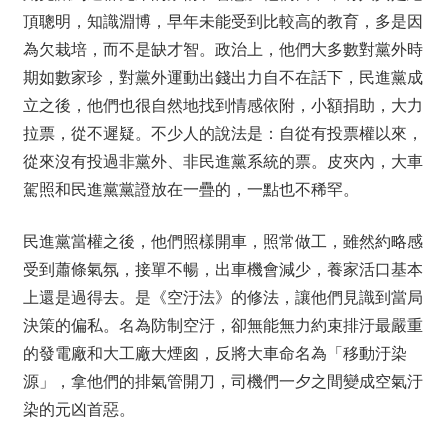
頂聰明，知識淵博，早年未能受到比較高的教育，多是因
為欠栽培，而不是缺才智。政治上，他們大多數對黨外時
期如數家珍，對黨外運動出錢出力自不在話下，民進黨成
立之後，他們也很自然地找到情感依附，小額捐助，大力
拉票，從不遲疑。不少人的說法是：自從有投票權以來，
從來沒有投過非黨外、非民進黨系統的票。皮夾內，大車
駕照和民進黨黨證放在一疊的，一點也不稀罕。
民進黨當權之後，他們照樣開車，照常做工，雖然約略感
受到蕭條氣氛，接單不暢，出車機會減少，養家活口基本
上還是過得去。是《空汙法》的修法，讓他們見識到當局
決策的偏私。名為防制空汙，卻無能無力約束排汙最嚴重
的發電廠和大工廠大煙囪，反將大車命名為「移動汙染
源」，拿他們的排氣管開刀，司機們一夕之間變成空氣汙
染的元凶首惡。