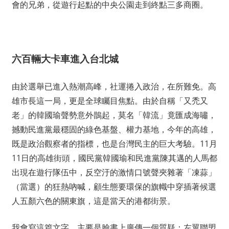
會的兄弟，從遊行起點的中央公園走到終點三多商圈。
六百輛大卡車進入台北城
由於選舉已進入熱潮高峰，社運捲入政治，在所難免。高
雄市長這一局，更是全球矚目焦點。由於自稱「又禿又
老」的韓國瑜聲勢意外鵲起，莫名「韓流」竟匯成海嘯，
撼動民進黨最穩固的綠色基盤、權力基地，今年的高雄，
既是政治觀察者的指標，也是台灣民主的巨大考驗。11月
11日的高雄街頭，國民黨韓國瑜和民進黨陳其邁的人馬都
出現在遊行隊伍中，反空汙的激情口號聲夾雜著「凍蒜」
（當選）的狂熱吶喊，顧生態要環保的旗幟中穿插著候選
人五顏六色的關東旗，這是當天的港都街景。
我會寫這篇文字，主要是臉書上廣傳一個質疑：左翼聯盟