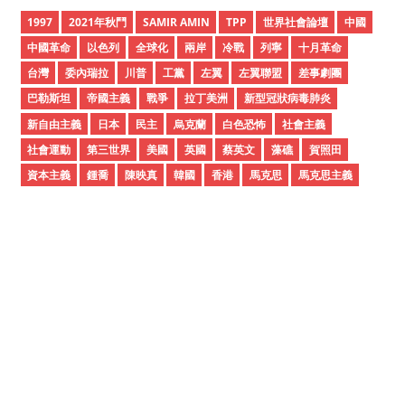
i
1997
2021年秋鬥
SAMIR AMIN
TPP
世界社會論壇
中國
v
中國革命
以色列
全球化
兩岸
冷戰
列寧
十月革命
e
台灣
委內瑞拉
川普
工黨
左翼
左翼聯盟
差事劇團
s
巴勒斯坦
帝國主義
戰爭
拉丁美洲
新型冠狀病毒肺炎
新自由主義
日本
民主
烏克蘭
白色恐怖
社會主義
社會運動
第三世界
美國
英國
蔡英文
藻礁
賀照田
資本主義
鍾喬
陳映真
韓國
香港
馬克思
馬克思主義