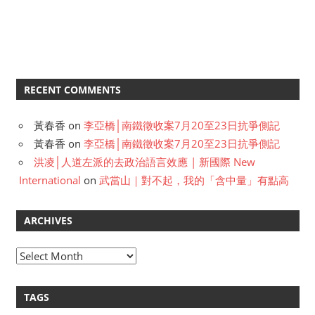
RECENT COMMENTS
黃春香
on
李亞橋│南鐵徵收案7月20至23日抗爭側記
黃春香
on
李亞橋│南鐵徵收案7月20至23日抗爭側記
洪凌│人道左派的去政治語言效應 | 新國際 New
International
on
武當山｜對不起，我的「含中量」有點高
ARCHIVES
A
r
c
TAGS
h