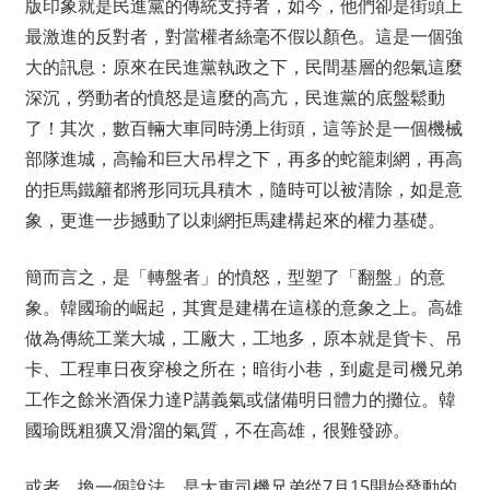
版印象就是民進黨的傳統支持者，如今，他們卻是街頭上
最激進的反對者，對當權者絲毫不假以顏色。這是一個強
大的訊息：原來在民進黨執政之下，民間基層的怨氣這麼
深沉，勞動者的憤怒是這麼的高亢，民進黨的底盤鬆動
了！其次，數百輛大車同時湧上街頭，這等於是一個機械
部隊進城，高輪和巨大吊桿之下，再多的蛇籠刺網，再高
的拒馬鐵籬都將形同玩具積木，隨時可以被清除，如是意
象，更進一步撼動了以刺網拒馬建構起來的權力基礎。
簡而言之，是「轉盤者」的憤怒，型塑了「翻盤」的意
象。韓國瑜的崛起，其實是建構在這樣的意象之上。高雄
做為傳統工業大城，工廠大，工地多，原本就是貨卡、吊
卡、工程車日夜穿梭之所在；暗街小巷，到處是司機兄弟
工作之餘米酒保力達P講義氣或儲備明日體力的攤位。韓
國瑜既粗獷又滑溜的氣質，不在高雄，很難發跡。
或者，換一個說法，是大車司機兄弟從7月15開始發動的