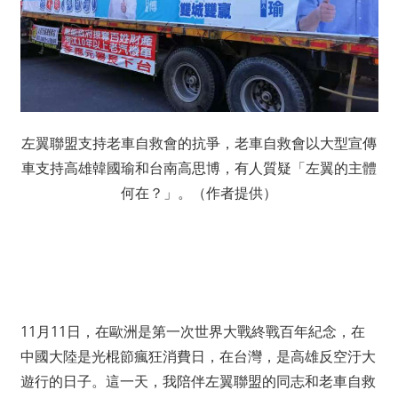
左翼聯盟支持老車自救會的抗爭，老車自救會以大型宣傳
車支持高雄韓國瑜和台南高思博，有人質疑「左翼的主體
何在？」。（作者提供）
11月11日，在歐洲是第一次世界大戰終戰百年紀念，在
中國大陸是光棍節瘋狂消費日，在台灣，是高雄反空汙大
遊行的日子。這一天，我陪伴左翼聯盟的同志和老車自救