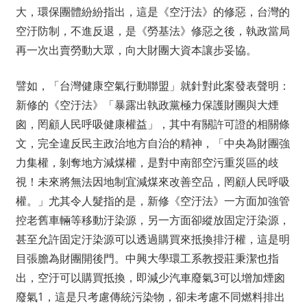
大，環保團體紛紛指出，這是《空汙法》的修惡，台灣的
空汙防制，不進反退，是《勞基法》修惡之後，執政當局
再一次出賣勞動大眾，向大財團大資本讓步妥協。
譬如，「台灣健康空氣行動聯盟」就針對此案發表聲明：
新修的《空汙法》「暴露出執政黨極力保護財團與大煙
囪，罔顧人民呼吸健康權益」，其中有關許可證的相關條
文，完全違反民主政治地方自治的精神，「中央為財團強
力集權，剝奪地方減煤權，是對中南部空污重災區的歧
視！未來將無法因地制宜減煤來改善空品，罔顧人民呼吸
權。」尤其令人髮指的是，新修《空汙法》一方面加強管
控老舊車輛等移動汙染源，另一方面卻縱放固定汙染源，
甚至允許固定汙染源可以透過購買來抵換排汙權，這是明
目張膽為財團開後門。中興大學環工系教授莊秉潔也指
出，空汙可以購買抵換，即減少汽車廢氣3可以增加煙囪
廢氣1，這是只考慮傳統污染物，卻未考慮不同燃料排出