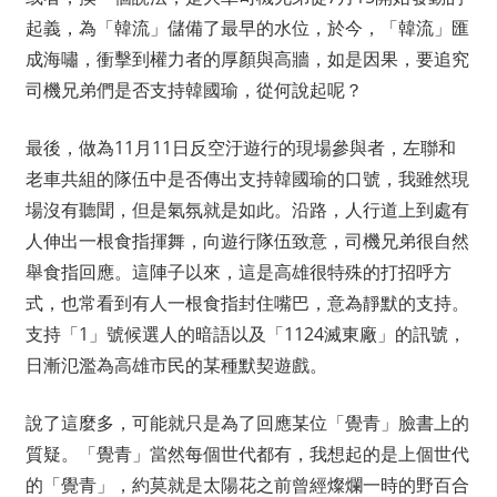
起義，為「韓流」儲備了最早的水位，於今，「韓流」匯
成海嘯，衝擊到權力者的厚顏與高牆，如是因果，要追究
司機兄弟們是否支持韓國瑜，從何說起呢？
最後，做為11月11日反空汙遊行的現場參與者，左聯和
老車共組的隊伍中是否傳出支持韓國瑜的口號，我雖然現
場沒有聽聞，但是氣氛就是如此。沿路，人行道上到處有
人伸出一根食指揮舞，向遊行隊伍致意，司機兄弟很自然
舉食指回應。這陣子以來，這是高雄很特殊的打招呼方
式，也常看到有人一根食指封住嘴巴，意為靜默的支持。
支持「1」號候選人的暗語以及「1124滅東廠」的訊號，
日漸氾濫為高雄市民的某種默契遊戲。
說了這麼多，可能就只是為了回應某位「覺青」臉書上的
質疑。「覺青」當然每個世代都有，我想起的是上個世代
的「覺青」，約莫就是太陽花之前曾經燦爛一時的野百合