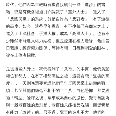
時代。他們因為年輕時有機會接觸到一些「進步」的書
籍，或是有機會經過引介認識了「黨外人士」，進入了
「反國民黨」的系統，於是自許為「反對者」，有了道德
的高度。如今，這些早年覺青，有不少都已在廟堂之上，
進入了上流社會，手握大權，成為「高層人士」。也有不
少雖然未能進入權力結構，但是流連在權力邊緣，藉由昔
日舊識，經營權力關係，等待有朝一日得到關愛的眼神，
被在上位者招攬。
是從這些人身上，我們看到了「貪欲」的本質，他們貪戀
權位和勢力，在有了權勢高位之後，還要貪戀「道德的高
度」，一天到晚還要宣講他們早年反國民黨上街頭的戰
績，甚至與他們絲毫不相干的二二八、白色恐怖，都要經
過「轉型」詮釋之後，拿來成為自己的脂粉。覺青自認為
與一般老百姓的差別是，老百姓只能接受洗腦，而覺青是
有能力「論述」的。只不過，覺青的進步不大，他們的