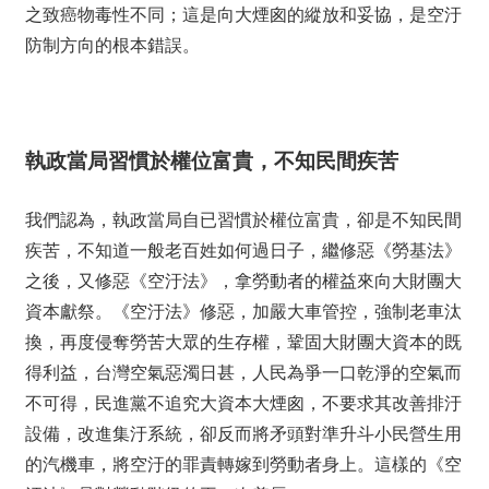
之致癌物毒性不同；這是向大煙囪的縱放和妥協，是空汙
防制方向的根本錯誤。
執政當局習慣於權位富貴，不知民間疾苦
我們認為，執政當局自已習慣於權位富貴，卻是不知民間
疾苦，不知道一般老百姓如何過日子，繼修惡《勞基法》
之後，又修惡《空汙法》，拿勞動者的權益來向大財團大
資本獻祭。《空汙法》修惡，加嚴大車管控，強制老車汰
換，再度侵奪勞苦大眾的生存權，鞏固大財團大資本的既
得利益，台灣空氣惡濁日甚，人民為爭一口乾淨的空氣而
不可得，民進黨不追究大資本大煙囪，不要求其改善排汙
設備，改進集汙系統，卻反而將矛頭對準升斗小民營生用
的汽機車，將空汙的罪責轉嫁到勞動者身上。這樣的《空