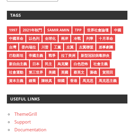
r
c
TAGS
h
i
1997
2021年秋鬥
SAMIR AMIN
TPP
世界社會論壇
中國
v
中國革命
以色列
全球化
兩岸
冷戰
列寧
十月革命
e
台灣
委內瑞拉
川普
工黨
左翼
左翼聯盟
差事劇團
s
巴勒斯坦
帝國主義
戰爭
拉丁美洲
新型冠狀病毒肺炎
新自由主義
日本
民主
烏克蘭
白色恐怖
社會主義
社會運動
第三世界
美國
英國
蔡英文
藻礁
賀照田
資本主義
鍾喬
陳映真
韓國
香港
馬克思
馬克思主義
USEFUL LINKS
ThemeGrill
Support
Documentation