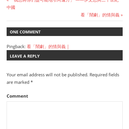
Post
中國
Post:
Next
看「鬧劇」的情與義
navigation
Post:
ONE COMMENT
Pingback:
看「鬧劇」的情與義 |
LEAVE A REPLY
Your email address will not be published.
Required fields
are marked
*
Comment