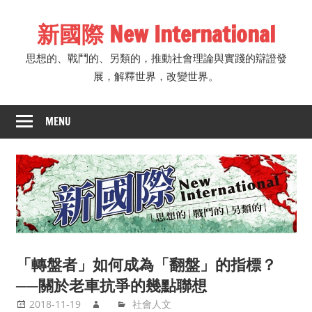
Skip
新國際 New International
to
content
思想的、戰鬥的、另類的，推動社會理論與實踐的辯證發
展，解釋世界，改變世界。
MENU
「轉盤者」如何成為「翻盤」的指標？
──關於老車抗爭的幾點聯想
2018-11-19
社會人文