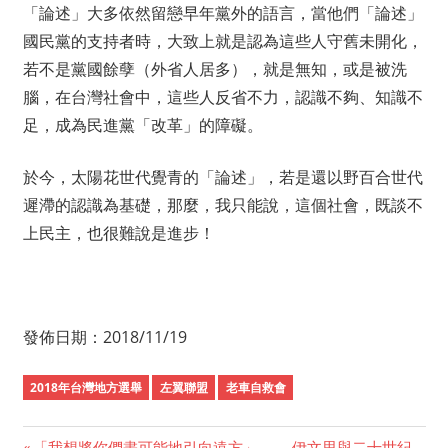
「論述」大多依然留戀早年黨外的語言，當他們「論述」
國民黨的支持者時，大致上就是認為這些人守舊未開化，
若不是黨國餘孽（外省人居多），就是無知，或是被洗
腦，在台灣社會中，這些人反省不力，認識不夠、知識不
足，成為民進黨「改革」的障礙。
於今，太陽花世代覺青的「論述」，若是還以野百合世代
遲滯的認識為基礎，那麼，我只能說，這個社會，既談不
上民主，也很難說是進步！
發佈日期：2018/11/19
2018年台灣地方選舉
左翼聯盟
老車自救會
Previous
「我想將你們盡可能地引向遠方」 ——伊文思與二十世紀