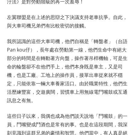
汙法》是對勞動階級的再一次羞辱！
左翼聯盟是在上述的思辯之下決議支持老車抗爭。自此，
與大車司機兄弟們有比較密切的接觸。
我所認識的這些大車司機，他們自稱是「轉盤者」（台語
Pan kou仔），長年處在勞動第一線，他們生命中有絕大
部分的時間是在轉動著方向盤，操作著吊桿機軸，可是生
命的輪盤卻不在他們手上，他們本身既是車主，又是司
機，也是工廠、工地上的操作員，接單出車從來就不穩
定，只能依靠一輛大車養家活口。由於職業特性，他們生
活歷練豐富，交遊廣闊，習慣車上用無線電鬥嘴鼓或互通
訊息之有無。
這些日子以來，我偶也成為他們談天說地「鬥嘴鼓」的一
員，鬥嘴變成鬥酒也是常有的事。也是在這段期間，我深
刻見識到這群兄弟的豪情和智慧。他們當中，有人真是絕