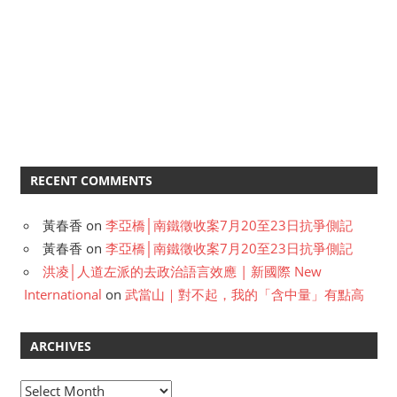
RECENT COMMENTS
黃春香
on
李亞橋│南鐵徵收案7月20至23日抗爭側記
黃春香
on
李亞橋│南鐵徵收案7月20至23日抗爭側記
洪凌│人道左派的去政治語言效應 | 新國際 New
International
on
武當山｜對不起，我的「含中量」有點高
ARCHIVES
A