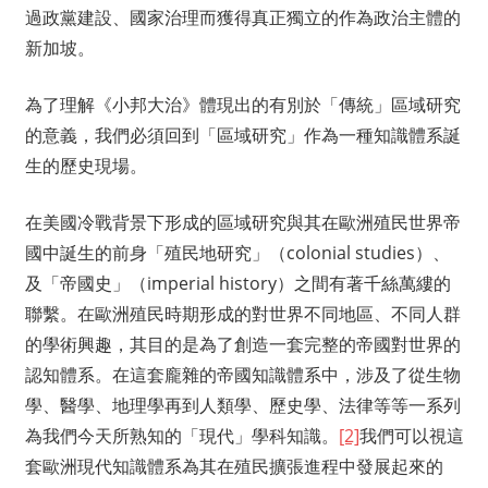
過政黨建設、國家治理而獲得真正獨立的作為政治主體的
新加坡。
為了理解《小邦大治》體現出的有別於「傳統」區域研究
的意義，我們必須回到「區域研究」作為一種知識體系誕
生的歷史現場。
在美國冷戰背景下形成的區域研究與其在歐洲殖民世界帝
國中誕生的前身「殖民地研究」（colonial studies）、
及「帝國史」（imperial history）之間有著千絲萬縷的
聯繫。在歐洲殖民時期形成的對世界不同地區、不同人群
的學術興趣，其目的是為了創造一套完整的帝國對世界的
認知體系。在這套龐雜的帝國知識體系中，涉及了從生物
學、醫學、地理學再到人類學、歷史學、法律等等一系列
為我們今天所熟知的「現代」學科知識。
[2]
我們可以視這
套歐洲現代知識體系為其在殖民擴張進程中發展起來的