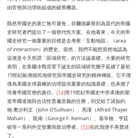
由官僚與治理術組成的破舊機器。
既然帝國史的衰亡無可避免，菲爾德豪斯則為當代的帝國
史研究者們提出了一個替代性方案。在他看來，今天的帝
國史研究一個重要的目標是去考察「互動地區」（area
of interaction）的歷史。當然，我們不能想當然地認為
這便是今天所謂「區域研究」的方法論基礎。大量的研究
表明，在美國冷戰背景下誕生的區域研究幾乎延續了最初
19世紀歐洲殖民地研究與帝國史研究的精神傳統。它不僅
僅為美國全球霸權的治理提供重要的知識基礎，也承擔了
培養帝國官僚的責任。
[14]
而19世紀帝國史中所承擔的塑
造帝國道德與合法性普遍意義的任務，則交給了諸如約
翰‧奧沙利文（John O’Sullivan）、馬漢（Alfred Thayer
Mahan）、凱南（George F. Kennan）、基辛格、亨廷
頓等一系列外交智囊與政治學者。
[15]
在此我便不再贅述
了。