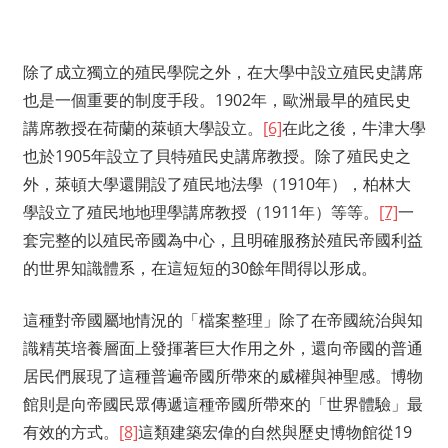
除了成立獨立的殖民學院之外，在大學中設立殖民史講席
也是一個重要的制度手段。1902年，歐洲最早的殖民史
講席教授在荷蘭的萊頓大學設立。
[6]
在此之後，牛津大學
也於1905年設立了貝特殖民史講席教授。除了殖民史之
外，萊頓大學還開設了殖民地法學（1910年），柏林大
學設立了殖民地地理學講席教授（1911年）等等。
[7]
一
套完整的以殖民帝國為中心，且明確服務於殖民帝國利益
的世界知識體系，在這短短的30餘年間得以形成。
這種對帝國屬地情況的「檔案整理」除了在帝國統治與知
識精英培養層面上發揮著巨大作用之外，還向帝國的普通
居民們展現了這種普遍帝國所帶來的威權與神聖感。博物
館則是向帝國民眾傳遞這種帝國所帶來的「世界體驗」最
有效的方式。
[8]
這類建築宏偉的自然與歷史博物館從19