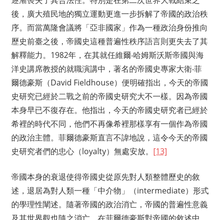
逐漸喪失了其合法性。特別是在第二次世界大戰結束之
後，廣大殖民地的獨立運動更進一步拆解了帝國的政治秩
序。而當萬隆會議將「亞非國家」作為一種政治身份推向
歷史前臺之後，帝國史這種普遍性秩序語言則更失去了其
解釋能力。1982年，在其就任維爾‧哈姆斯沃斯帝國與海
洋史講席教授的就職演講中，著名的帝國史專家大衛‧菲
爾德豪斯（David Fieldhouse）便明確指出，今天的帝國
史研究已經於二戰之前的帝國史研究大不一樣。因為帝國
本身早已不復存在。他指出，今天的帝國史研究者已經於
希裡的時代不同，他們不再像希裡那樣享有一個作為帝國
的政治主體。菲爾德豪斯直言不諱地說，這令今天的帝國
史研究者們的忠心（loyalty）無處安放。
[13]
帝國本身的衰退使得帝國史從原先對人類整體歷史的敘
述，退居為對人類一種「中介物」（intermediate）形式
的學理性闡述。隨著帝國的政治消亡，帝國的普遍性意義
及其世界觀也隨之消亡。在菲爾德豪斯對帝國的敘述中，