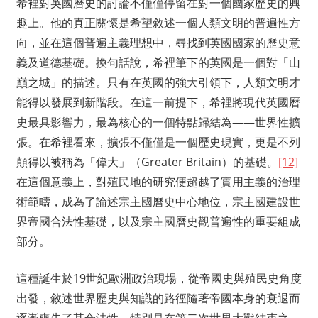
希裡對英國曆史的討論不僅僅停留在對一個國家歷史的興
趣上。他的真正關懷是希望敘述一個人類文明的普遍性方
向，並在這個普遍主義理想中，尋找到英國國家的歷史意
義及道德基礎。換句話說，希裡筆下的英國是一個對「山
巔之城」的描述。只有在英國的強大引領下，人類文明才
能得以發展到新階段。在這一前提下，希裡將現代英國曆
史最具影響力，最為核心的一個特點歸結為——世界性擴
張。在希裡看來，擴張不僅僅是一個歷史現實，更是不列
顛得以被稱為「偉大」（Greater Britain）的基礎。
[12]
在這個意義上，對殖民地的研究便超越了實用主義的治理
術範疇，成為了論述宗主國曆史中心地位，宗主國建設世
界帝國合法性基礎，以及宗主國曆史觀普遍性的重要組成
部分。
這種誕生於19世紀歐洲政治現場，從帝國史與殖民史角度
出發，敘述世界歷史與知識的路徑隨著帝國本身的衰退而