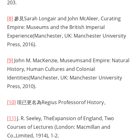
203.
[8]
參見Sarah Longair and John McAleer, Curating
Empire: Museums and the British Imperial
Experience(Manchester, UK: Manchester University
Press, 2016).
[9]
John M. MacKenzie, Museumsand Empire: Natural
History, Human Cultures and Colonial
Identities(Manchester, UK: Manchester University
Press, 2010).
[10]
現已更名為Regius Professorof History。
[11]
J. R. Seeley, TheExpansion of England, Two
Courses of Lectures (London: Macmillan and
Co.,Limited, 1914), 1-2.