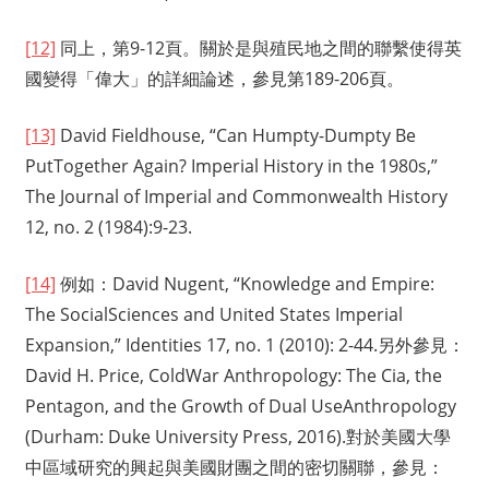
[12]
同上，第9-12頁。關於是與殖民地之間的聯繫使得英
國變得「偉大」的詳細論述，參見第189-206頁。
[13]
David Fieldhouse, “Can Humpty-Dumpty Be
PutTogether Again? Imperial History in the 1980s,”
The Journal of Imperial and Commonwealth History
12, no. 2 (1984):9-23.
[14]
例如：David Nugent, “Knowledge and Empire:
The SocialSciences and United States Imperial
Expansion,” Identities 17, no. 1 (2010): 2-44.另外參見：
David H. Price, ColdWar Anthropology: The Cia, the
Pentagon, and the Growth of Dual UseAnthropology
(Durham: Duke University Press, 2016).對於美國大學
中區域研究的興起與美國財團之間的密切關聯，參見：