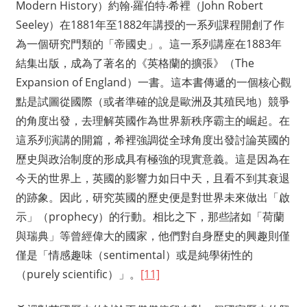
Modern History）約翰‧羅伯特‧希裡（John Robert
Seeley）在1881年至1882年講授的一系列課程開創了作
為一個研究門類的「帝國史」。這一系列講座在1883年
結集出版，成為了著名的《英格蘭的擴張》（The
Expansion of England）一書。這本書傳遞的一個核心觀
點是試圖從國際（或者準確的說是歐洲及其殖民地）競爭
的角度出發，去理解英國作為世界新秩序霸主的崛起。在
這系列演講的開篇，希裡強調從全球角度出發討論英國的
歷史與政治制度的形成具有極強的現實意義。這是因為在
今天的世界上，英國的影響力如日中天，且看不到其衰退
的跡象。因此，研究英國的歷史便是對世界未來做出「啟
示」（prophecy）的行動。相比之下，那些諸如「荷蘭
與瑞典」等曾經偉大的國家，他們對自身歷史的興趣則僅
僅是「情感趣味（sentimental）或是純學術性的
（purely scientific）」。
[11]