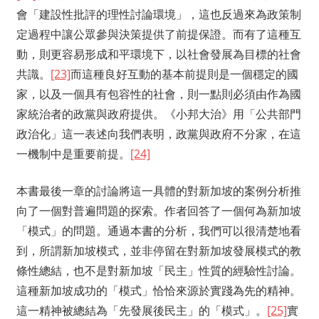
會「建設性批評的理性討論環境」，這也反過來為政策制
定過程中讓公眾參與決策提供了前提保證。而有了這種互
動，則更容易形成和平環境下，以社會發展為目標的社會
共識。
[23]
而這種良好互動的基本前提則是一個穩定的國
家，以及一個具有包容性的社會，則一點則必須由作為國
家統治者的政黨與政府提供。《小邦大治》用「公共部門
政治化」這一表述向我們表明，政黨與政府不分家，在這
一機制中是重要前提。
[24]
本書最後一章的討論將這一具體的對新加坡的案例分析推
向了一個對普遍問題的探索。作者回答了一個何為新加坡
「模式」的問題。通過本書的分析，我們可以很清楚地看
到，所謂新加坡模式，並非停留在對新加坡發展模式的教
條性總結，也不是對新加坡「民主」性質的經驗性討論。
這種新加坡成功的「模式」恰恰來源於實踐為先的精神。
這一精神被總結為「先發展後民主」的「模式」。
[25]
實