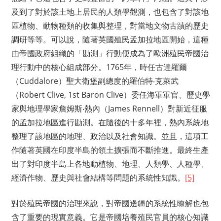
及到了對於該土地上居民的人類學觀測，也包含了對該地
區植物、動物種類的收集與整理，對當地文物古蹟的歷史
調研等等。可以說，隨著英國殖民孟加拉地區開始，這種
由帝國政府組織的「勘測」行動便成為了歐洲殖民帝國治
理行動中的核心組成部分。1765年，時任古達羅爾
（Cuddalore）聖大衛堡副總度的羅伯特‧克萊武
（Robert Clive, 1st Baron Clive）委任海軍軍官、歷史學
家與地理學家詹姆斯‧熱內（James Rennell）對新近征服
的孟加拉地區進行勘測。在隨後的十多年裡，熱內系統地
整理了該地區的地理、政治以及社會知識。並且，這項工
作隨著英國在印度半島的領土擴張而不斷推進。最終生產
出了對印度半島上各地動植物、地理、人類學、人種學、
經濟作物、歷史與社會結構等問題的系統性知識。
[5]
對於殖民帝國的治理來說，對帝國邊疆的系統性瞭解也包
含了重要的現實意義。它是帝國培養殖民官員的核心知識