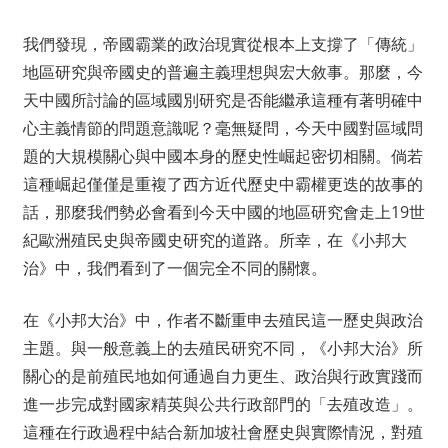
我們發現，帝國霸業的政治現實從根本上支撐了「傳統」
地區研究與帝國史的普遍主義理想與宏大敘事。那麼，今
天中國所討論的區域國別研究是否能繼承這種有著明確中
心主義情節的問題意識呢？毫無疑問，今天中國對區域問
題的大規模關心與中國本身的歷史性崛起密切相關。倘若
這種崛起僅僅是重複了西方近代歷史中霸權更迭的故事的
話，那麼我們勢必會看到今天中國的地區研究會走上19世
紀歐洲殖民史與帝國史研究的道路。所幸，在《小邦大
治》中，我們看到了一個完全不同的關懷。
在《小邦大治》中，作者不斷重申去殖民這一歷史與政治
主題。與一般意義上的去殖民研究不同，《小邦大治》所
關心的是前殖民地如何通過自力更生、政治與行政實踐而
進一步完成對國家精英與公共行政部門的「去殖改造」。
這種在行政過程中結合新加坡社會歷史與實際情況，對殖