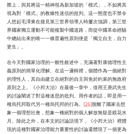
際上，與其將這一精神視為新加坡的「模式」，不如將其
視為對「模式」的教條性迷信的批判。這一態度也不禁令
人想起毛澤東在接見第三世界領導人時屢次強調，第三世
界國家獨立運動不可能複製中國道路，而從中國革命經驗
中總結出來的唯一一條普遍性原則便是「獨立自主，自力
更生」。
在今天對國家治理的一般性敘述中，充滿著對康德理性主
義原則的簡單化理解。在這一邏輯裡，個體作為一個絕對
的理性人，其自由建立在絕對的自主與免於約束的無政府
原則之上。《小邦大治》在最後一章中，借用王庚武先生
的討論闡述了對這種迷思的批判。用作者的話，即是用一
種烏托邦取代另一種烏托邦的行為。
[26]
脫離了國家去想
象一個理想社會，想象一種絕對的個人解放無疑是鏡花水
月。除此之外，在本文的討論語境下，《小邦大治》裡體
現的這種對國家治理能力重要性的討論還體現了一個更為