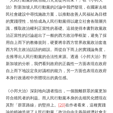
「人民行動黨的統領能力究竟從何而來？」在《小邦大
治》對新加坡人民行動黨的討論中我們發現，在國家去殖
民社會建設中尋找施政方案，以推動改善人民福祉為目標
的實踐理性，恰恰成為人民行動黨得以建立社會各階層共
識，獲取政治權利正當性的基礎。這就使得本書對政黨政
治正當性的討論超出了一般的西方政治學框架，避免了採
用自上而下的教條規則，硬要將非西方世界政黨政治套進
西方民主政治話語的錯誤。而從自下而上的實踐論角度，
去推導出人民行動黨的合法性來源。透過《小邦大治》對
新加坡的分析，我們看到政府的正義性一方面表現在政府
自上而下地設定良好議程的能力，另一方面也表現在政府
本身行政過程中所體現出的責任感。
《小邦大治》深刻地向讀者指出，一個脫離群眾的黨更加
符合殖民者的利益。而人民行動黨本身的去殖民化體現在
其對「群眾路線」的堅持上。
[20]
在作者看來，這種實踐
論的精神造就了人民行動黨「政治自由主義與經濟社會主