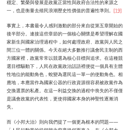
穩定、繁榮與發展是政黨正當性與政府合法性的來源之
一，也是衡量去殖民浪潮歷史性價值的普遍性準則。
[19]
事實上，本書最令人感到激動的部分來自從第五章開始的
後半部分。連接這些章節的一個核心關懷是希望理解在國
家新生與國家治理過程中，如何處理政府、政黨與人民之
間三位一體的關係。今天在絕大多數推行議會民主制的西
方國家裡，政黨常常以競選為核心目標與追求。在這種競
選目標驅動下，人民在政黨政治話語裡便從一個具有主體
性地位的能動角色，蛻變為選民這一單一的使動角色。相
應地，本應當作為國家公器的行政資源很容易被政黨作為
交換選票的私產。在這一利益交換的過程中喪失的不僅僅
是議會政黨的代表性，更使得國家本身的神聖性逐漸消
失。
而《小邦大治》則向我們提了一個更為根本的問題——