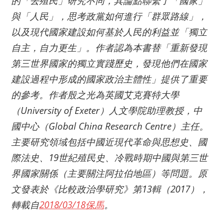
的「去殖民」研究不同，其論點聯繫了「國家」
與「人民」，思考政黨如何進行「群眾路線」，
以及現代國家建設如何基於人民的利益並「獨立
自主，自力更生」。作者認為本書替「重新發現
第三世界國家的獨立實踐歷史，發現他們在國家
建設過程中形成的國家政治主體性」提供了重要
的參考。作者殷之光為英國艾克賽特大學
（University of Exeter）人文學院助理教授，中
國中心（Global China Research Centre）主任。
主要研究領域包括中國近現代革命與思想史、國
際法史、19世紀殖民史、冷戰時期中國與第三世
界國家關係（主要關注阿拉伯地區）等問題。原
文發表於《比較政治學研究》第13輯（2017），
轉載自
2018/03/18保馬
。