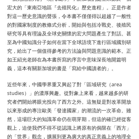
宏大的「東南亞地區『去殖民化』歷史進程」。正是作者
對這一歷史意識的聲張，令本書不僅僅得以超越了一般性
的對國家制度的教條式分析，開始與包括冷戰史、後殖民
研究等具有理論及全球史關懷的宏大問題產生了對話。甚
至為中國知識分子如何在當下全球語境下進行區域國別研
究，給出了一個值得參考的方法論與問題意識的範本。正
如王紹光老師在為本書所寫的序言中意味深長地開篇明
義，這本有關新加坡的書是「寫給中國讀者的」。
近些年來，中國學界重又興起了對「區域研究（area
studies）」的濃厚興趣。從對象上來看，越來越多的研
究者們開始將眼光投向了西方之外。這無疑是對改革開放
以來形成的專注歐美「發達國家」的潮流的一次革命。雖
然，這場巨大的知識革命仍在萌芽期，但這的確已經從客
觀上，迫使我們不得不從認識上將原有的侷限在「西方」
的「世界」觀念，擴展到更為廣大的真正意義上的地理全