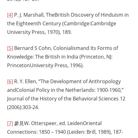
[4]
P. J. Marshall, TheBritish Discovery of Hinduism in
the Eighteenth Century (Cambridge:Cambridge
University Press, 1970), 189.
[5]
Bernard S Cohn, Colonialismand Its Forms of
Knowledge: The British in India (Princeton, NJ:
PrincetonUniversity Press, 1996).
[6]
R. Y. Ellen, “The Development of Anthropology
andColonial Policy in the Netherlands: 1900-1960,”
Journal of the History of the Behavioral Sciences 12
(2006):303-24.
[7]
參見W. Otterspeer, ed. LeidenOriental
Connections: 1850 – 1940 (Leiden: Brill, 1989), 187-