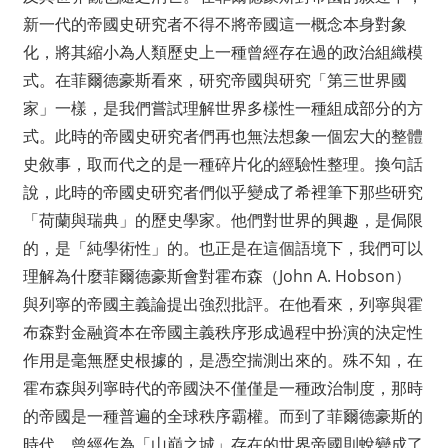
新一代的帝國史研究者不得不將帝國這一概念本身對象
化，將其縮小為人類歷史上一種曾經存在過的政治組織模
式。在菲爾德豪斯看來，研究帝國與研究「第三世界國
家」一樣，是我們嘗試理解世界多樣性一種組成部分的方
式。此時的帝國史研究者們再也無法想象一個宏大的整體
史敘事，取而代之的是一種碎片化的經驗性整理。換句話
說，此時的帝國史研究者們似乎變成了希裡筆下那些研究
「荷蘭與瑞典」的歷史學家。他們對世界的興趣，是侷限
的，是「純學術性」的。也正是在這個語境下，我們可以
理解為什麼菲爾德豪斯會對霍布森（John A. Hobson）
與列寧的帝國主義論提出強烈批評。在他看來，列寧與霍
布森對金融資本在帝國主義秩序形成過程中扮演的決定性
作用是毫無歷史根據的，是憑空揣測出來的。殊不知，在
霍布森與列寧時代的帝國決不僅僅是一種政治制度，那時
的帝國是一種普遍的全球秩序霸權。而到了菲爾德豪斯的
時代，曾經作為「山巔之城」存在的世界帝國則蛻變成了