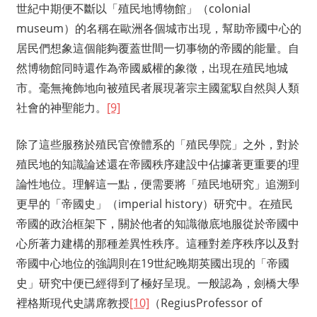
世紀中期便不斷以「殖民地博物館」（colonial
museum）的名稱在歐洲各個城市出現，幫助帝國中心的
居民們想象這個能夠覆蓋世間一切事物的帝國的能量。自
然博物館同時還作為帝國威權的象徵，出現在殖民地城
市。毫無掩飾地向被殖民者展現著宗主國駕馭自然與人類
社會的神聖能力。
[9]
除了這些服務於殖民官僚體系的「殖民學院」之外，對於
殖民地的知識論述還在帝國秩序建設中佔據著更重要的理
論性地位。理解這一點，便需要將「殖民地研究」追溯到
更早的「帝國史」（imperial history）研究中。在殖民
帝國的政治框架下，關於他者的知識徹底地服從於帝國中
心所著力建構的那種差異性秩序。這種對差序秩序以及對
帝國中心地位的強調則在19世紀晚期英國出現的「帝國
史」研究中便已經得到了極好呈現。一般認為，劍橋大學
裡格斯現代史講席教授
[10]
（RegiusProfessor of