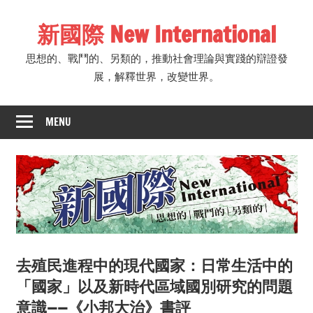
Skip
新國際 New International
to
content
思想的、戰鬥的、另類的，推動社會理論與實踐的辯證發
展，解釋世界，改變世界。
MENU
去殖民進程中的現代國家：日常生活中的
「國家」以及新時代區域國別研究的問題
意識——《小邦大治》書評