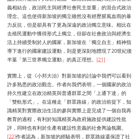
義相結合，政治民主與經濟社會民主並重」的混合式政治
理念。這也使得新加坡的獨立雖然沒有經歷腥風血雨的暴
力反抗，但是卻具有了更為深遠的政治獨立意味。相比在
去殖民運動中獲得形式上獨立，但卻在社會政治與經濟生
活上持續受制於人的國家，新加坡在「獨立自主」精神指
導下進行的國家建設運動，則是更深刻地體現了20世紀後
半葉「第三世界獨立運動」的真正理想。
[21]
實際上，從《小邦大治》對新加坡的討論中我們可以看到
許多熟悉的政治觀念。作者向我們表明，一個國家的政治
持久性建立在政治精英與普通群眾之間「上通下達」的
「雙軌形式」。在這種走「群眾路線」的政治前提下，知
識精英對實際政治生活的參與實際上是完成了一個自我再
教育的過程，有利於知識精英為政府施政提供建設性批
評，同時也有利於生產有建設性意義的社會輿論氛圍。
[22]
作者認為，新加坡的經驗表明，群眾路線還保證了社