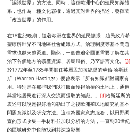
「認識世界」的方法。同時，這種歐洲中心的殖民知識體
系，也作為一種文化霸權，通過其對世界的描述，發揮著
「改造世界」的作用。
在18世紀晚期，隨著歐洲在世界的殖民擴張，殖民政府希
望瞭解世界不同地區社會組織方式、治理制度等基本問題
需求也越來越緊迫。顯然，一個普遍帝國更需要了解在其
治下各個地方的礦產資源、居民風俗、乃至語言文化。
[3]
於1772年至1785年間擔任英屬孟加拉總督的華倫‧哈斯廷
斯（Warren Hastings）便曾表示「所有知識都對國家有
用。特別是在那些我們以征服而獲得治權的土地上，通過
與當地居民進行深入交流而獲取的知識。」
[4]
哈斯廷斯的
表述可以說是很好地勾勒出了之後歐洲殖民地研究的基本
問題意識以及研究方法。這種為國家意志服務，以田野調
查的形式收集一手材料並加以分析的方法，一直到20世紀
的區域研究中也能找到其深遠影響。