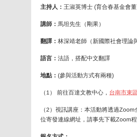
主持人：
王淑英博士 (育合春基金會董
講師：
馬坦先生（剛果）
翻譯：
林深靖老師（新國際社會理論
語言：
法語，搭配中文翻譯
地點：
(參與活動方式有兩種)
（1） 前往百達文教中心，
台南市東區
（2）視訊講座：本活動將透過Zoo
位寄發連線網址，
請事先下載Zoom
報名方式：