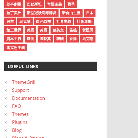
差事劇團
巴勒斯坦
帝國主義
戰爭
拉丁美洲
新型冠狀病毒肺炎
新自由主義
日本
民主
烏克蘭
白色恐怖
社會主義
社會運動
第三世界
美國
英國
蔡英文
藻礁
賀照田
資本主義
鍾喬
陳映真
韓國
香港
馬克思
馬克思主義
USEFUL LINKS
ThemeGrill
Support
Documentation
FAQ
Themes
Plugins
Blog
Plans & Pricing