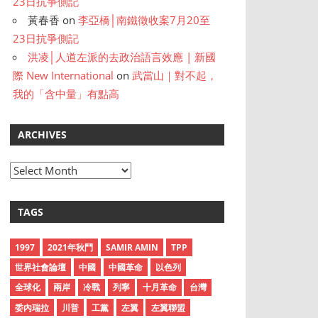
23日抗爭側記
黃春香
on
李亞橋│南鐵徵收案7月20至
23日抗爭側記
洪凌│人道左派的去政治語言效應 | 新國
際 New International
on
武當山｜對不起，
我的「含中量」有點高
ARCHIVES
A
r
c
TAGS
h
i
1997
2021年秋鬥
SAMIR AMIN
TPP
v
世界社會論壇
中國
中國革命
以色列
e
全球化
兩岸
冷戰
列寧
十月革命
台灣
s
委內瑞拉
川普
工黨
左翼
左翼聯盟