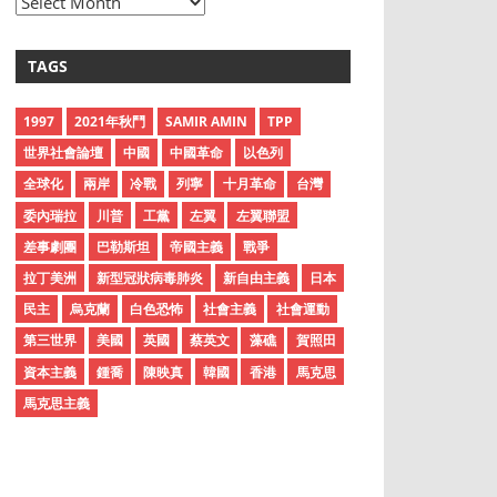
A
r
c
TAGS
h
i
1997
2021年秋鬥
SAMIR AMIN
TPP
v
世界社會論壇
中國
中國革命
以色列
e
全球化
兩岸
冷戰
列寧
十月革命
台灣
s
委內瑞拉
川普
工黨
左翼
左翼聯盟
差事劇團
巴勒斯坦
帝國主義
戰爭
拉丁美洲
新型冠狀病毒肺炎
新自由主義
日本
民主
烏克蘭
白色恐怖
社會主義
社會運動
第三世界
美國
英國
蔡英文
藻礁
賀照田
資本主義
鍾喬
陳映真
韓國
香港
馬克思
馬克思主義