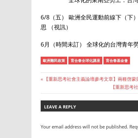
6/8（五） 歐洲全民運動前線下（下）：Pi
思 （視訊）
6月（時間未訂） 全球化的台灣青年
歐洲難民政策
育合春全球化講座
育合春基金會
Previous
【重新思考社會主義論壇參考文章】兩種啓蒙
Post
Post:
Next
【重新思考
Post:
navigation
LEAVE A REPLY
Your email address will not be published.
Requ