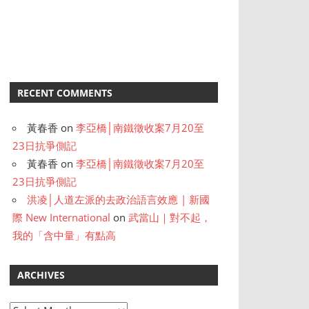
RECENT COMMENTS
黃春香
on
李亞橋│南鐵徵收案7月20至
23日抗爭側記
黃春香
on
李亞橋│南鐵徵收案7月20至
23日抗爭側記
洪凌│人道左派的去政治語言效應 | 新國
際 New International
on
武當山｜對不起，
我的「含中量」有點高
ARCHIVES