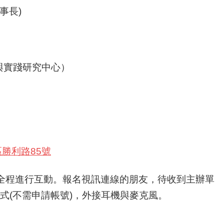
事長)
與實踐研究中心）
勝利路85號
m全程進行互動。
報名視訊連線的朋友，待收到主辦單
程式(不需申請帳號)，外接耳機與麥克風。