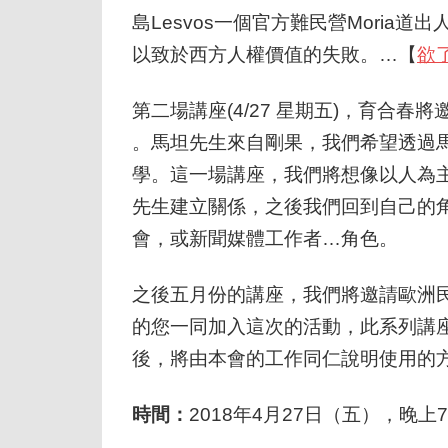
島Lesvos一個官方難民營Moria道
以致於西方人權價值的失敗。…【
欲
第二場講座(4/27 星期五)，
育合春將邀
。馬坦先生來自剛果，我們希望透過
學。這一場講座，
我們將想像以人為
先生建立關係，
之後我們回到自己的
會，或新聞媒體工作者…角色。
之後五月份的講座，
我們將邀請歐洲
的您一同加入這次的活動，此系列講
後，
將由本會的工作同仁說明使用的方
時間：
2018年4月27日（五），晚上7:00-