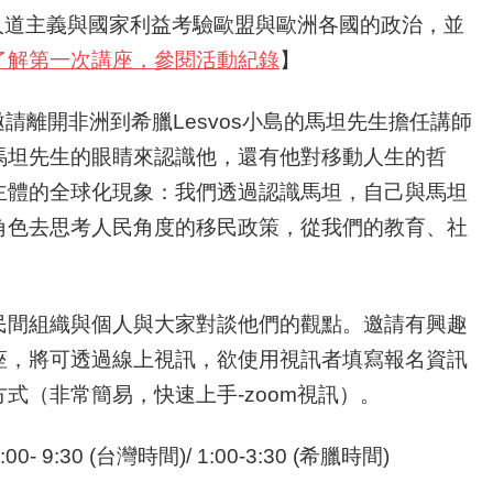
出人道主義
與國家利益考驗歐盟與歐洲各國的政治，
並
了解第一次講座，
參閱活動紀錄
】
請離開非洲到希臘Lesvos小島的馬坦先生擔任講師
馬坦先生的眼睛來認識他，
還有他對移動人生的哲
主體的全球化現象：我們透過認識馬坦，
自己與馬坦
角色去思考人民角度的移民政策，
從我們的教育、社
民間組織與個人與大家對談他們的觀點。
邀請有興趣
座，
將可透過線上視訊，欲使用視訊者填寫報名資訊
式（非常簡易，快速上手-
zoom視訊）。
 9:30 (台灣時間)/ 1:00-3:30 (希臘時間)