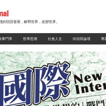
nal
踐的辯證發展，解釋世界，改變世界。
敘事鬥爭
哲學思潮
社會人文
街頭與論壇
專