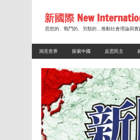
Skip
to
新國際 New Internatio
content
思想的、戰鬥的、另類的，推動社會理論與實
洞見世界
探索中國
反思民主