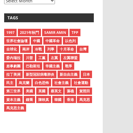
A
r
c
TAGS
h
i
1997
2021年秋鬥
SAMIR AMIN
TPP
v
世界社會論壇
中國
中國革命
以色列
e
全球化
兩岸
冷戰
列寧
十月革命
台灣
s
委內瑞拉
川普
工黨
左翼
左翼聯盟
差事劇團
巴勒斯坦
帝國主義
戰爭
拉丁美洲
新型冠狀病毒肺炎
新自由主義
日本
民主
烏克蘭
白色恐怖
社會主義
社會運動
第三世界
美國
英國
蔡英文
藻礁
賀照田
資本主義
鍾喬
陳映真
韓國
香港
馬克思
馬克思主義