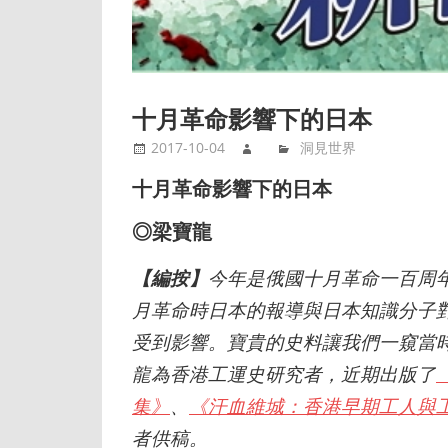
十月革命影響下的日本
2017-10-04
洞見世界
十月革命影響下的日本
◎梁寶龍
【編按】
今年是俄國十月革命一百周
月革命時日本的報導與日本知識分子
受到影響。寶貴的史料讓我們一窺當
龍為香港工運史研究者，近期出版了
集》
、
《汗血維城：香港早期工人與
者供稿。