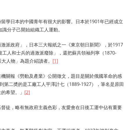
留學日本的中國青年有很大的影響。日本於1901年已經成立
份知識分子己開始組織工人運動。
激派政府」，日本三大報紙之一《東京朝日新聞》，於1917
被工人和士兵的過激派廢除」，還把蘇共領袖列寧（1870-
過激派大人物」為題介紹讀者。
[1]
在機關報《勞動及產業》公開徵文，題目是關於俄國革命的感
得到第二奬的是工廠工人平澤計七（1889-1927），筆名是原田
生的希望。」
[2]
基督徒，略有無政府主義色彩，友愛會在日後工運中佔有重要