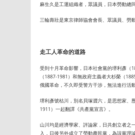
麻生久是工運組織者，眾議員，日本勞動總
三輪壽壯是東京律師協會會長、眾議員、勞
走工人革命的道路
受到十月革命影響，日本社會黨的堺利彥（1870
（1887-1981）和無政府主義者大杉榮（1
俄國革命，不久即受警方干涉，無法進行活
堺利彥號枯川，別名貝塚澀六，是思想家、歷
1911）一起翻譯《共產黨宣言》。
山川均是經濟學家、評論家，日共創立者之
入，日後另外成立了勞動農民黨，為該黨理