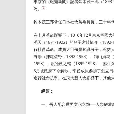
東京的《報知新聞》記者鈴木茂三郎（1893
[6]
況。
鈴木茂三郎曾任日本社會黨委員長，三十年
在十月革命影響下，1918年12月東京帝國大
滔天（1871-1922）的兒子宮崎龍介（18
行社會革命。成員大部份是知識分子，有數
野學（押尾佐野，1892-1953）、鍋山貞親（19
1993）、渡邊政之輔（1899-1928）、麻生久（
3月被政府下令解散，部份成員參加了創立
進行社會抗爭。在東大新人會影響下，其他
綱領：
一、吾人配合世界文化之勢──人類解放