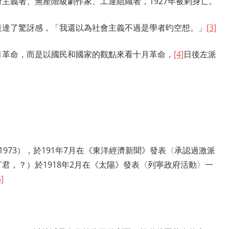
主義者、無產階級劇作家、工運組織者，1927年被剌身亡。
表達了驚訝感，「我還以為社會主義不過是學者旳空想。」
[3]
月革命，而是以國民和國家的觀點來看十月革命，
[4]
日後左派
1973），於191年7月在《東洋經濟新聞》發表〈承認過激派
君，？）於1918年2月在《太陽》發表〈列寧政府活動〉一
5]