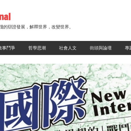
nal
踐的辯證發展，解釋世界，改變世界。
敘事鬥爭
哲學思潮
社會人文
街頭與論壇
專