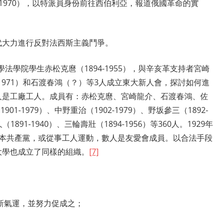
-1970），以特派員身份前往西伯利亞，報道俄國革命的實
代大力進行反對法西斯主義鬥爭。
學法學院學生赤松克麿（1894-1955），與辛亥革支持者宮崎
92-1971）和石渡春鴻（？）等3人成立東大新人會，探討如何進
人是工廠工人。成員有：赤松克麿、宮崎龍介、石渡春鴻、佐
01-1979）、中野重治（1902-1979）、野坂參三（1892-
1891-1940）、三輪壽壯（1894-1956）等360人。1929年
日本共產黨，或從事工人運動，數人是友愛會成員。以合法手段
大學也成立了同樣的組織。
[7]
新氣運，並努力促成之；