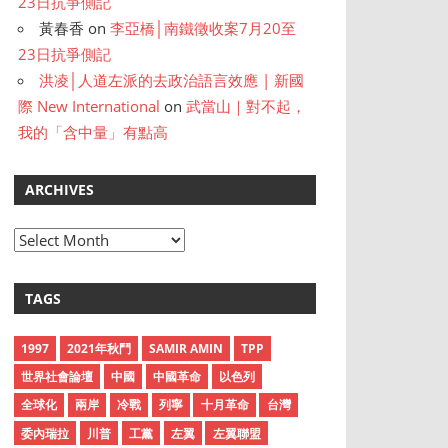
23日抗爭側記
黃春香
on
李亞橋│南鐵徵收案7月20至
23日抗爭側記
洪凌│人道左派的去政治語言效應 | 新國
際 New International
on
武當山｜對不起，
我的「含中量」有點高
ARCHIVES
A
r
c
TAGS
h
i
1997
2021年秋鬥
SAMIR AMIN
TPP
v
世界社會論壇
中國
中國革命
以色列
e
全球化
兩岸
冷戰
列寧
十月革命
台灣
s
委內瑞拉
川普
工黨
左翼
左翼聯盟