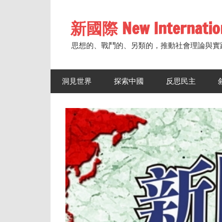
Skip
to
新國際 New Internatio
content
思想的、戰鬥的、另類的，推動社會理論與實
洞見世界
探索中國
反思民主