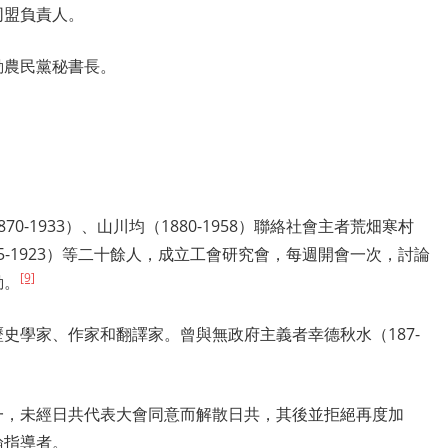
同盟負責人。
動農民黨秘書長。
-1933）、山川均（1880-1958）聯絡社會主者荒畑寒村
885-1923）等二十餘人，成立工會研究會，每週開會一次，討論
[9]
動。
史學家、作家和翻譯家。曾與無政府主義者幸德秋水（187-
一，未經日共代表大會同意而解散日共，其後並拒絕再度加
論指導者。