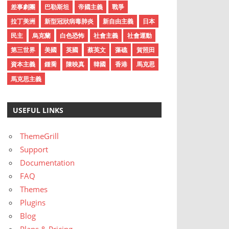
差事劇團
巴勒斯坦
帝國主義
戰爭
拉丁美洲
新型冠狀病毒肺炎
新自由主義
日本
民主
烏克蘭
白色恐怖
社會主義
社會運動
第三世界
美國
英國
蔡英文
藻礁
賀照田
資本主義
鍾喬
陳映真
韓國
香港
馬克思
馬克思主義
USEFUL LINKS
ThemeGrill
Support
Documentation
FAQ
Themes
Plugins
Blog
Plans & Pricing