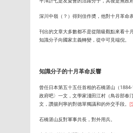
平澤計七是友愛會的活躍分子，其後是無政府
深川中嶺（？）得到佳作奬，他對十月革命
刊出的文章大多數都不是從階級觀點來看十
知識分子向國家主義轉變，從中可見端倪。
知識分子的十月革命反響
曾任日本第五十五任首相的石橋湛山（1884-
政府吧〉一文，文學家淺田江村（鳥谷部春汀
文，讚揚列寧的對德單獨議和的外交手段。
[
石橋湛山反對軍事共長，對外用兵。