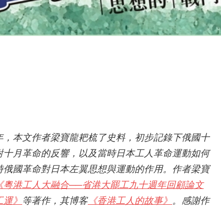
年，本文作者梁寶龍耙梳了史料，初步記錄下俄國十
對十月革命的反響，以及當時日本工人革命運動如何
時俄國革命對日本左翼思想與運動的作用。作者梁寶
《粵港工人大融合──省港大罷工九十週年回顧論文
工運》
等著作，其博客
《香港工人的故事》
。感謝作