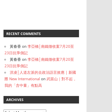
RECENT COMMENTS
黃春香
on
李亞橋│南鐵徵收案7月20至
23日抗爭側記
黃春香
on
李亞橋│南鐵徵收案7月20至
23日抗爭側記
洪凌│人道左派的去政治語言效應 | 新國
際 New International
on
武當山｜對不起，
我的「含中量」有點高
ARCHIVES