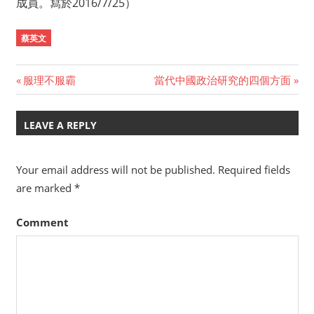
成員。寫於2016/7/25）
蔡英文
Previous
服理不服霸
Next
當代中國政治研究的四個方面
Post
Post:
Post:
navigation
LEAVE A REPLY
Your email address will not be published.
Required fields
are marked
*
Comment