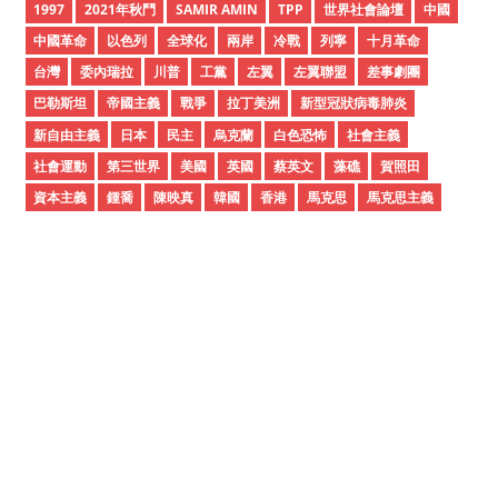
i
1997
2021年秋鬥
SAMIR AMIN
TPP
世界社會論壇
中國
v
中國革命
以色列
全球化
兩岸
冷戰
列寧
十月革命
e
台灣
委內瑞拉
川普
工黨
左翼
左翼聯盟
差事劇團
s
巴勒斯坦
帝國主義
戰爭
拉丁美洲
新型冠狀病毒肺炎
新自由主義
日本
民主
烏克蘭
白色恐怖
社會主義
社會運動
第三世界
美國
英國
蔡英文
藻礁
賀照田
資本主義
鍾喬
陳映真
韓國
香港
馬克思
馬克思主義