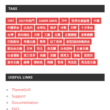
r
c
TAGS
h
i
1997
2021年秋鬥
SAMIR AMIN
TPP
世界社會論壇
中國
v
中國革命
以色列
全球化
兩岸
冷戰
列寧
十月革命
e
台灣
委內瑞拉
川普
工黨
左翼
左翼聯盟
差事劇團
s
巴勒斯坦
帝國主義
戰爭
拉丁美洲
新型冠狀病毒肺炎
新自由主義
日本
民主
烏克蘭
白色恐怖
社會主義
社會運動
第三世界
美國
英國
蔡英文
藻礁
賀照田
資本主義
鍾喬
陳映真
韓國
香港
馬克思
馬克思主義
USEFUL LINKS
ThemeGrill
Support
Documentation
FAQ