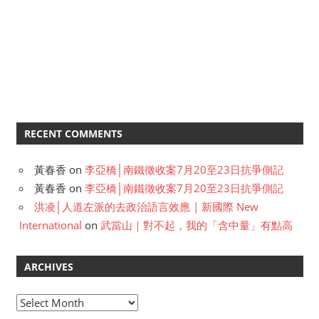
RECENT COMMENTS
黃春香
on
李亞橋│南鐵徵收案7月20至23日抗爭側記
黃春香
on
李亞橋│南鐵徵收案7月20至23日抗爭側記
洪凌│人道左派的去政治語言效應 | 新國際 New
International
on
武當山｜對不起，我的「含中量」有點高
ARCHIVES
A