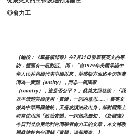
◎俞力工
【編按：《華盛頓郵報》在7月21日發表蔡英文的專
訪，裡面有一段對話。 問：「自1979年美國承認中
華人民共和國代表中國以來，華盛頓方面迄今仍視臺
灣為一實體（entity），而非一個國家
（country），這是否公平？ 」蔡英文回答說：「我
並不清楚美國使用「實體」一詞的意思……」蔡英文
做為中華民國總統，又是攻讀法政出身，卻對國際上
時常使用的「政治實體」一詞如此無知，《新國際》
今日刊登旅奧地利台灣學者俞力工的文章，本文將教
導蔡總統如何理解「實體」這個概念。】