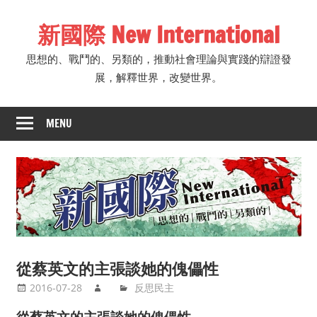
Skip
新國際 New International
to
content
思想的、戰鬥的、另類的，推動社會理論與實踐的辯證發
展，解釋世界，改變世界。
MENU
從蔡英文的主張談她的傀儡性
2016-07-28
反思民主
從蔡英文的主張談她的傀儡性