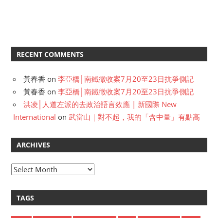
RECENT COMMENTS
黃春香
on
李亞橋│南鐵徵收案7月20至23日抗爭側記
黃春香
on
李亞橋│南鐵徵收案7月20至23日抗爭側記
洪凌│人道左派的去政治語言效應 | 新國際 New
International
on
武當山｜對不起，我的「含中量」有點高
ARCHIVES
A
r
c
TAGS
h