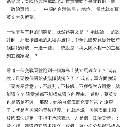
鑑於此，美國佬與仲裁庭老老實實地給予臺北政府一個
「政治實體」、 「中國的台灣當局」 地位。 當然就令蔡
英文大失所望。
一個非常有趣的問題是，既然蔡英文是 「 兩國論 」 的設
計師，那麼按照她的思維與邏輯，中華民國究竟從什麼時
候開始變成「一邊一國」，或說是「與大陸不相干的主權
獨立國家呢」？
難道一個交戰團體跑到一個海島上就立馬獨立了？ 或者
說，只要換個國號或旗幟就獨立了？ 或者，單方面強調
「要表示善意」，不談判，不接觸，不獲得對方同意，就
能獨立？ 這當然都不能構成獨立的理由。 這點，蔡英文
也是清楚不過！ 那麼，她的台獨底氣究竟何來？ 說穿
了，就是有美國的背後撐腰。 也就是說，美國表面上礙
於國際法規定，不得不承認臺北一方是個「政治實體」；
背地裡，卻慫恿它追求獨立，或者，至少把分裂狀態成為