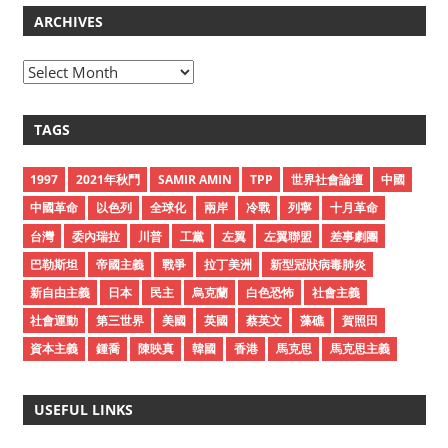
ARCHIVES
A
r
c
TAGS
h
i
1997
2021年秋鬥
SAMIR AMIN
TPP
世界社會論壇
中國
v
中國革命
以色列
全球化
兩岸
冷戰
列寧
十月革命
e
台灣
委內瑞拉
川普
工黨
左翼
左翼聯盟
差事劇團
s
巴勒斯坦
帝國主義
戰爭
拉丁美洲
新型冠狀病毒肺炎
新自由主義
日本
民主
烏克蘭
白色恐怖
社會主義
社會運動
第三世界
美國
英國
蔡英文
藻礁
賀照田
資本主義
鍾喬
陳映真
韓國
香港
馬克思
馬克思主義
USEFUL LINKS