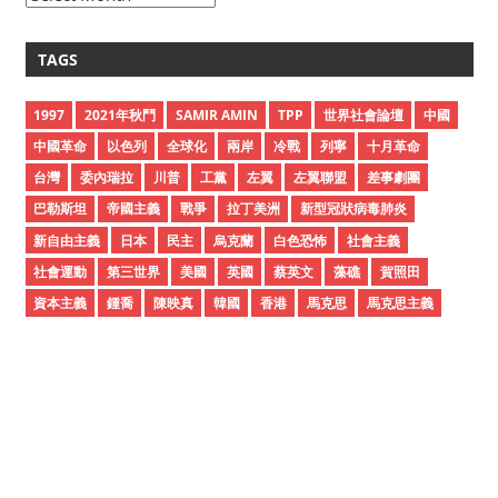
r
c
TAGS
h
i
1997
2021年秋鬥
SAMIR AMIN
TPP
世界社會論壇
中國
v
中國革命
以色列
全球化
兩岸
冷戰
列寧
十月革命
e
台灣
委內瑞拉
川普
工黨
左翼
左翼聯盟
差事劇團
s
巴勒斯坦
帝國主義
戰爭
拉丁美洲
新型冠狀病毒肺炎
新自由主義
日本
民主
烏克蘭
白色恐怖
社會主義
社會運動
第三世界
美國
英國
蔡英文
藻礁
賀照田
資本主義
鍾喬
陳映真
韓國
香港
馬克思
馬克思主義