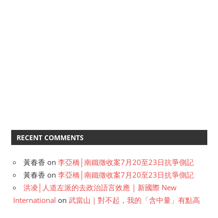
RECENT COMMENTS
黃春香
on
李亞橋│南鐵徵收案7月20至23日抗爭側記
黃春香
on
李亞橋│南鐵徵收案7月20至23日抗爭側記
洪凌│人道左派的去政治語言效應 | 新國際 New
International
on
武當山｜對不起，我的「含中量」有點高