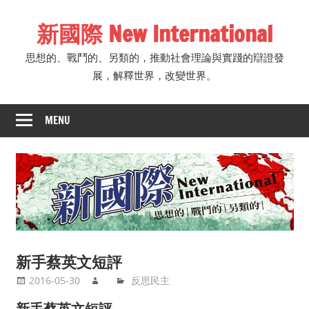
Skip
新國際 New International
to
content
思想的、戰鬥的、另類的，推動社會理論與實踐的辯證發
展，解釋世界，改變世界。
MENU
新手蔡英文短評
2016-05-30
反思民主
新手蔡英文短評