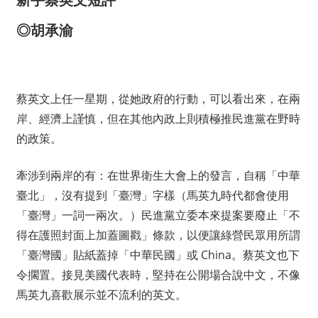
◎胡承渝
蔡英文上任一星期，從她政府的行動，可以看出來，在兩
岸、經濟上謹慎，但在其他內政上則積極推民進黨在野時
的政策。
牽涉到兩岸的有：在世界衛生大會上的發言，自稱「中華
臺北」，沒有提到「臺灣」字樣（馬英九時代都會使用
「臺灣」一詞一兩次。）民進黨立委本來提案要廢止「不
得在護照封面上加蓋圖戳」條款，以便讓綠營民眾用所謂
「臺灣國」貼紙蓋掉「中華民國」或 China。蔡英文也下
令擱置。接見美國代表時，堅持在公開場合說中文，不像
馬英九喜歡展示並不流利的英文。