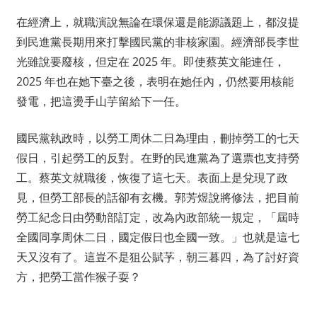
在經濟上，就職演說無論在環保還是能源議題上，都沒提
到民進黨長期用來打擊國民黨的非核家園。經濟部長李世
光雖說要廢核，但定在 2025 年。即使蔡英文能連任，
2025 年也在她下臺之後，表明在她任內，仍然要用核能
發電，把這燙手山芋留給下一任。
國民黨執政時，以勞工周休二日為理由，刪掉勞工的七天
假日，引起勞工的反對。在野的民進黨為了選票也支持勞
工。蔡英文就職後，恢復了這七天。表面上是兌現了政
見，但勞工部長的話卻有玄機。郭芳煜說將修法，把目前
勞工紀念日由勞動部訂定，改為內政部統一規定，「屆時
全國同享周休二日，國定假日也全國一致。」也就是這七
天又沒有了。這豈不是狙公賦芧，朝三暮四，為了討好資
方，把勞工當作猴子耍？