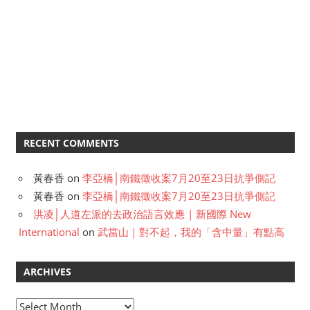
RECENT COMMENTS
黃春香
on
李亞橋│南鐵徵收案7月20至23日抗爭側記
黃春香
on
李亞橋│南鐵徵收案7月20至23日抗爭側記
洪凌│人道左派的去政治語言效應 | 新國際 New
International
on
武當山｜對不起，我的「含中量」有點高
ARCHIVES
A