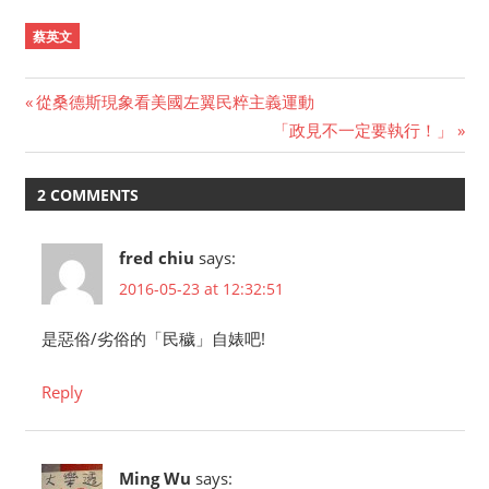
蔡英文
Previous
從桑德斯現象看美國左翼民粹主義運動
Post
Post:
Next
「政見不一定要執行！」
Post:
navigation
2 COMMENTS
fred chiu
says:
2016-05-23 at 12:32:51
是惡俗/劣俗的「民穢」自婊吧!
Reply
Ming Wu
says: