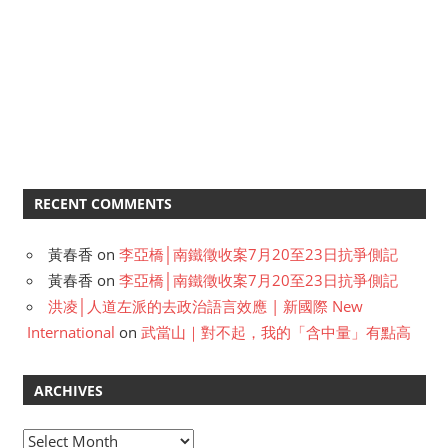
RECENT COMMENTS
黃春香
on
李亞橋│南鐵徵收案7月20至23日抗爭側記
黃春香
on
李亞橋│南鐵徵收案7月20至23日抗爭側記
洪凌│人道左派的去政治語言效應 | 新國際 New
International
on
武當山｜對不起，我的「含中量」有點高
ARCHIVES
A