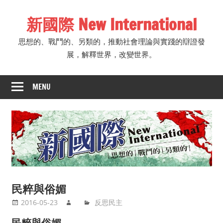
Skip
新國際 New International
to
content
思想的、戰鬥的、另類的，推動社會理論與實踐的辯證發
展，解釋世界，改變世界。
MENU
民粹與俗媚
2016-05-23
反思民主
民粹與俗媚