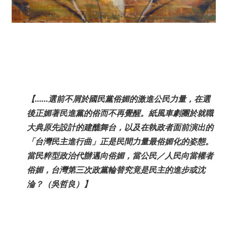
【……選前不屑於國民黨俗媚的激進公民力量，在選
後正媚著民進黨的俗而不再覺醒。紙風車劇團於就職
大典原先設計的建醮舞台，以及在執政者面前演出的
「台灣民主進行曲」正是民間力量最俗媚化的姿態。
當民粹型政治代辦邁向俗媚，當公民／人民向當權者
俗媚，台灣第三次政黨輪替究竟是民主的進步或沈
淪？（吳哲良）】