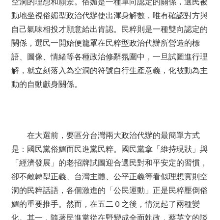
空洞的理想和願景。俗媚是一種單向認定的關係，選民被
動地坐視俗媚型政治代辦使出渾身解數，唯有確認對方與
自己氣味相投才願意給出肯認。民粹則是一種雙向認定的
關係，選民一開始便籠罩在民粹型政治代辦所營造的標
語、圖像、情緒等各種政治修辭氛圍中，一旦試圖進行理
解，就立刻落入為空洞的符號自行生產意義，化被動為主
動的自動獻身關係。
在大選前，要區分台灣兩大政治代辦的最簡單方式
是：國民黨俗媚而民進黨民粹。國民黨拿「維持現狀」與
「經濟發展」的老招牌試圖迎合選民對和平安定的習慣，
卻不敵轉型正義、台灣主體、公平正義等看似理想實則空
洞的民粹話語，各個激進的「公民運動」正是民粹壓倒俗
媚的重要推手。然而，在五二０之後，情況起了兩種變
化。其一，隨著民進黨從在野變成全面執政，蔡英文的談