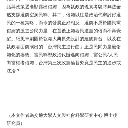
話與政策逐漸顯露出俗媚，因為執政的現實考驗將無法全
然支撐選前空洞民粹。其二，俗媚以往是政治代辦討好選
民的一種策略，而今的發展正好相反：選前不屑於國民黨
俗媚的激進公民力量，在選後正媚著民進黨的俗而不再覺
醒。紙風車劇團於就職大典原先設計的建醮舞台，以及在
執政者面前演出的「台灣民主進行曲」正是民間力量最俗
媚化的姿態。當民粹型政治代辦邁向俗媚，當公民/人民
向當權者俗媚，台灣第三次政黨輪替究竟是民主的進步或
沈淪？
（本文作者為交通大學人文與社會科學研究中心 博士後
研究員）