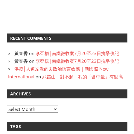
RECENT COMMENTS
黃春香
on
李亞橋│南鐵徵收案7月20至23日抗爭側記
黃春香
on
李亞橋│南鐵徵收案7月20至23日抗爭側記
洪凌│人道左派的去政治語言效應 | 新國際 New
International
on
武當山｜對不起，我的「含中量」有點高
ARCHIVES
A
r
c
TAGS
h