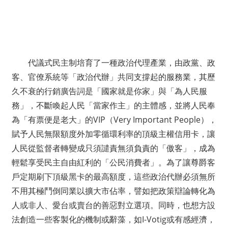
代議式民主制培育了一種政治代理產業，由政黨、政
客、官僚系統等「政治代辦」共同支撐起的服務業，其歷
久不衰的行銷廣告詞是「國家就是你家」與「為人民服
務」，不斷喚起人民「當家作主」的主體感，並將人民奉
為「有票便是老大」的VIP（Very Important People），
賦予人民無限額度外加零循環利率的頂級主權信用卡，讓
人民從監督者轉變成只須譴責無須負責的「傲客」，成為
輕鬆享受民主自由紅利的「公民消費者」。為了讓尊爵客
戶定期刷下頂級黑卡的最高額度，這些政治代辦必須無所
不用其極鬥倒同業以擴大市佔率，譬如把政策辯論轉化為
人或非人、愛台或賣台的善惡對立選項。同時，也想方設
法創造一些客製化的機制或辭藻，如I-Votig或有感經濟，