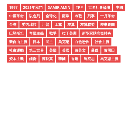
i
1997
2021年秋鬥
SAMIR AMIN
TPP
世界社會論壇
中國
v
中國革命
以色列
全球化
兩岸
冷戰
列寧
十月革命
e
台灣
委內瑞拉
川普
工黨
左翼
左翼聯盟
差事劇團
s
巴勒斯坦
帝國主義
戰爭
拉丁美洲
新型冠狀病毒肺炎
新自由主義
日本
民主
烏克蘭
白色恐怖
社會主義
社會運動
第三世界
美國
英國
蔡英文
藻礁
賀照田
資本主義
鍾喬
陳映真
韓國
香港
馬克思
馬克思主義