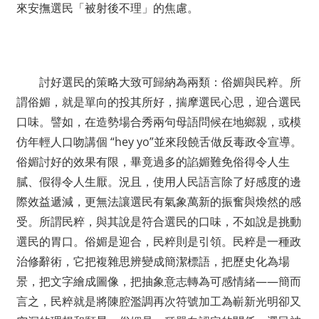
來安撫選民「被射後不理」的焦慮。
討好選民的策略大致可歸納為兩類：俗媚與民粹。所
謂俗媚，就是單向的投其所好，揣摩選民心思，迎合選民
口味。譬如，在造勢場合秀兩句母語問候在地鄉親，或模
仿年輕人口吻講個 “hey yo”並來段饒舌做反毒政令宣導。
俗媚討好的效果有限，畢竟過多的諂媚難免俗得令人生
膩、假得令人生厭。況且，使用人民語言除了好感度的邊
際效益遞減，更無法讓選民有氣象萬新的振奮與煥然的感
受。所謂民粹，與其說是符合選民的口味，不如說是挑動
選民的胃口。俗媚是迎合，民粹則是引領。民粹是一種政
治修辭術，它把複雜思辨變成簡潔標語，把歷史化為場
景，把文字繪成圖像，把抽象意志轉為可感情緒——簡而
言之，民粹就是將陳腔濫調再次符號加工為嶄新光明卻又