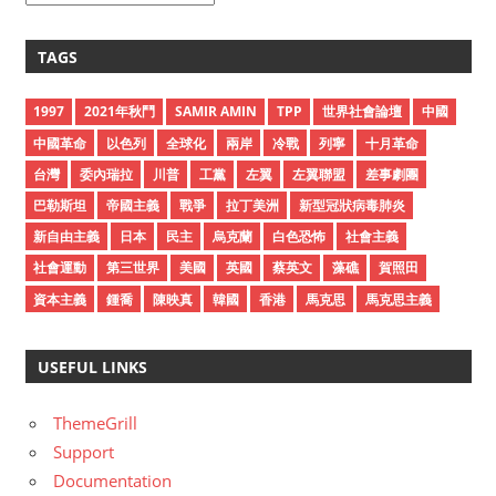
r
c
TAGS
h
i
1997
2021年秋鬥
SAMIR AMIN
TPP
世界社會論壇
中國
v
中國革命
以色列
全球化
兩岸
冷戰
列寧
十月革命
e
台灣
委內瑞拉
川普
工黨
左翼
左翼聯盟
差事劇團
s
巴勒斯坦
帝國主義
戰爭
拉丁美洲
新型冠狀病毒肺炎
新自由主義
日本
民主
烏克蘭
白色恐怖
社會主義
社會運動
第三世界
美國
英國
蔡英文
藻礁
賀照田
資本主義
鍾喬
陳映真
韓國
香港
馬克思
馬克思主義
USEFUL LINKS
ThemeGrill
Support
Documentation