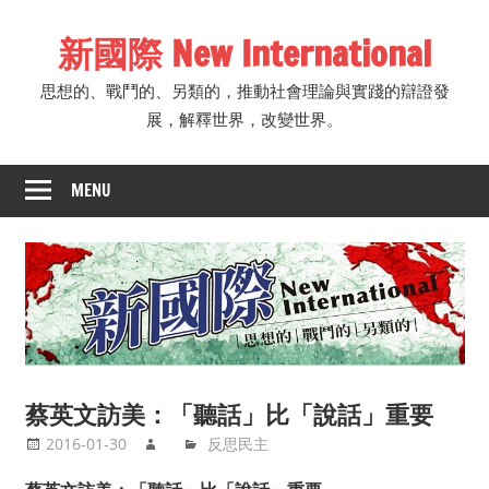
Skip
新國際 New International
to
content
思想的、戰鬥的、另類的，推動社會理論與實踐的辯證發
展，解釋世界，改變世界。
MENU
蔡英文訪美：「聽話」比「說話」重要
2016-01-30
反思民主