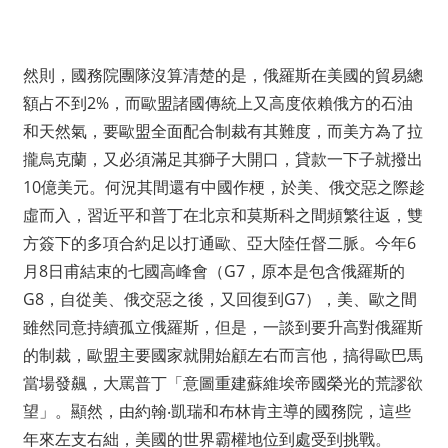
然則，國務院團隊沒算清楚的是，俄羅斯在美國的貿易總
額占不到2%，而歐盟諸國傳統上又高度依賴俄方的石油
和天然氣，要歐盟全面配合制裁有其難度，而美方為了拉
攏烏克蘭，又必須滿足其獅子大開口，貸款一下子就撥出
10億美元。何況其間還有中國作梗，於美、俄交惡之際趁
虛而入，習近平和普丁在北京和莫斯科之間頻繁往返，雙
方簽下的多項合約足以打通歐、亞大陸任督二脈。今年6
月8日甫結束的七國高峰會（G7，原本是包含俄羅斯的
G8，自從美、俄交惡之後，又回復到G7），美、歐之間
雖然同意持續孤立俄羅斯，但是，一談到要升高對俄羅斯
的制裁，歐盟主要國家就開始顧左右而言他，搞得歐巴馬
當場發飆，大罵普丁「意圖重建蘇維埃帝國榮光的荒謬欲
望」。顯然，由約翰‧凱瑞和布林肯主導的國務院，這些
年來左支右絀，美國的世界霸權地位到處受到挑戰。