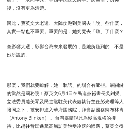
後，沒有更為清楚。
因此，蔡英文大老遠、大陣仗跑到美國去「說」些什麼，
其實一點也不重要。重要的是：她究竟去「聽」了什麼？
會影響大選，影響台灣未來發展的，是她所聽到的，不是
她所說的。
那麼，我們就要瞭解，她「聽話」的場合有哪些。最關鍵
的當然是國務院！蔡英文6月4日在民進黨祕書長吳釗燮、
立法委員蕭美琴及民進黨駐美代表處執行主任彭光理等人
陪同之下，被安排進入華府國務院，拜會副國務卿布林肯
（Antony Blinken） 。台灣媒體視此為極高規格的接
待，比起往昔民進黨高層訪美飽受冷落的際遇，蔡英文得