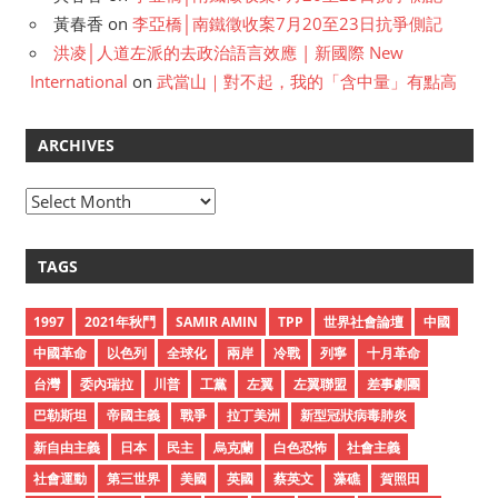
黃春香
on
李亞橋│南鐵徵收案7月20至23日抗爭側記
洪凌│人道左派的去政治語言效應 | 新國際 New
International
on
武當山｜對不起，我的「含中量」有點高
ARCHIVES
A
r
c
TAGS
h
i
1997
2021年秋鬥
SAMIR AMIN
TPP
世界社會論壇
中國
v
中國革命
以色列
全球化
兩岸
冷戰
列寧
十月革命
e
台灣
委內瑞拉
川普
工黨
左翼
左翼聯盟
差事劇團
s
巴勒斯坦
帝國主義
戰爭
拉丁美洲
新型冠狀病毒肺炎
新自由主義
日本
民主
烏克蘭
白色恐怖
社會主義
社會運動
第三世界
美國
英國
蔡英文
藻礁
賀照田