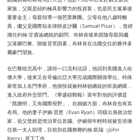
家族，父親是紐約極具影響力的投資客，也是民主黨幕後
重要金主；母親領導一個芭蕾舞團。父母在他八歲時離
異，繼父是國際知名律師皮沙爾（Samuel Pisar），曾經
擔任約翰‧甘迺迪總統的顧問。布林肯後來跟隨母親與繼
父落腳巴黎。階級背景因素，布林肯在法國交往的夥伴多
屬豪門望族。
在巴黎唸完高中，講得一口流利法語，他回到美國進入哈
佛大學，後來又在哥倫比亞大學完成國際關係學位。特殊
家世加上名門學府，他很快就被柯林頓總統的班底網羅，
進入政府外交部門。《華盛頓郵報》當年對他的評價是
「既聰明，又有國際視野」。在婚姻方面，布林肯也有其
布局。他的妻子伊婉‧雷恩（Evan Ryan）同樣出身政治世
家，祖父曾經是情治單位首腦。伊婉很年輕時就被安排擔
任第一夫人助理，目前則在國務卿約翰‧凱瑞（John
Kerry）底下工作。