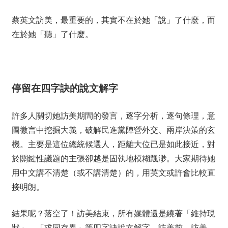
蔡英文訪美，最重要的，其實不在於她「說」了什麼，而
在於她「聽」了什麼。
停留在四字訣的說文解字
許多人關切她訪美期間的發言，逐字分析，逐句條理，意
圖微言中挖掘大義，破解民進黨陣營外交、兩岸決策的玄
機。主要是這位總統候選人，距離大位已是如此接近，對
於關鍵性議題的主張卻越是固執地模糊飄渺。大家期待她
用中文講不清楚（或不講清楚）的，用英文或許會比較直
接明朗。
結果呢？落空了！訪美結束，所有媒體還是繞著「維持現
狀」、「求同存異」等四字訣說文解字。訪美前，訪美