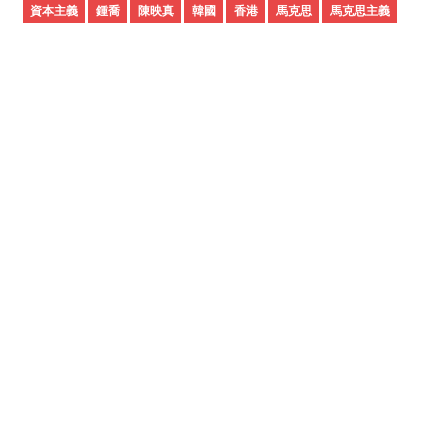
資本主義
鍾喬
陳映真
韓國
香港
馬克思
馬克思主義