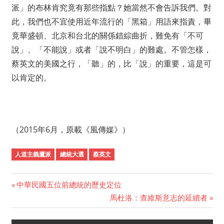
派」的布林肯究竟有那些指點？她當然不會告訴我們。對
此，我們也不宜使用近年流行的「黑箱」用語來指責，畢
竟華盛頓、北京和台北的關係錯綜曲折，難免有「不可
說」、「不能說」或者「說不明白」的難處。不管怎樣，
蔡英文的美國之行，「聽」的，比「說」的重要，這是可
以肯定的。
（2015年6月，原載《風傳媒》）
人道主義鷹派
總統大選
蔡英文
Previous
中華民國五位前總統的歷史定位
Post
Post:
Next
馬杜洛：查維斯意志的延續者
Post:
navigation