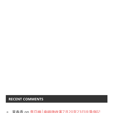
RECENT COMMENTS
黃春香
on
李亞橋│南鐵徵收案7月20至23日抗爭側記