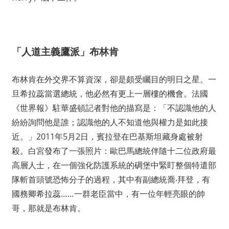
「人道主義鷹派」布林肯
布林肯在外交界不算資深，卻是頗受矚目的明日之星。一
旦希拉蕊當選總統，他必然有更上一層樓的機會。法國
《世界報》駐華盛頓記者對他的描寫是：「不認識他的人
紛紛詢問他是誰；認識他的人不知道他與權力是如此接
近。」2011年5月2日，賓拉登在巴基斯坦藏身處被射
殺。白宮發布了一張照片：歐巴馬總統伴隨十二位政府最
高層人士，在一個強化防護系統的碉堡中緊盯整個特遣部
隊斬首頭號恐怖分子的過程，其中有副總統喬‧拜登，有
國務卿希拉蕊……一群老臣當中，有一位年輕亮眼的帥
哥，那就是布林肯。