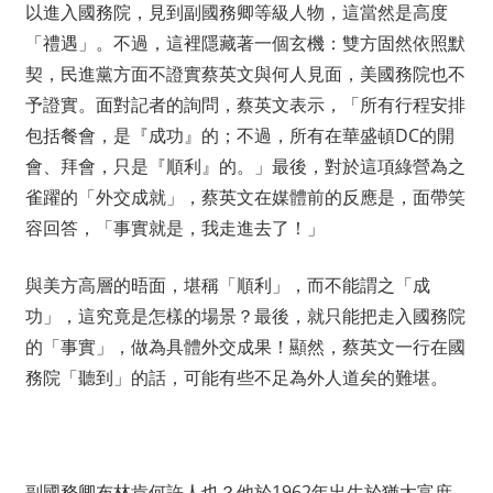
以進入國務院，見到副國務卿等級人物，這當然是高度
「禮遇」。不過，這裡隱藏著一個玄機：雙方固然依照默
契，民進黨方面不證實蔡英文與何人見面，美國務院也不
予證實。面對記者的詢問，蔡英文表示，「所有行程安排
包括餐會，是『成功』的；不過，所有在華盛頓DC的開
會、拜會，只是『順利』的。」最後，對於這項綠營為之
雀躍的「外交成就」，蔡英文在媒體前的反應是，面帶笑
容回答，「事實就是，我走進去了！」
與美方高層的晤面，堪稱「順利」，而不能謂之「成
功」，這究竟是怎樣的場景？最後，就只能把走入國務院
的「事實」，做為具體外交成果！顯然，蔡英文一行在國
務院「聽到」的話，可能有些不足為外人道矣的難堪。
副國務卿布林肯何許人也？他於1962年出生於猶太富庶