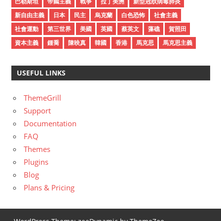
巴勒斯坦
帝國主義
戰爭
拉丁美洲
新型冠狀病毒肺炎
新自由主義
日本
民主
烏克蘭
白色恐怖
社會主義
社會運動
第三世界
美國
英國
蔡英文
藻礁
賀照田
資本主義
鍾喬
陳映真
韓國
香港
馬克思
馬克思主義
USEFUL LINKS
ThemeGrill
Support
Documentation
FAQ
Themes
Plugins
Blog
Plans & Pricing