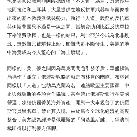
也是美國以敘利亞阿薩德政權「不人道」為名，透過沙烏
地阿拉伯和土耳其，大量提供在地反抗軍武器糧草而豢養
出來的基本教義派武裝勢力。執行「人道」義務的反抗軍
與伊斯蘭國只不過是一線之間。當初資助利比亞反抗軍拉
下格達費政權，也是一樣的結果。利比亞於今成為北非亂
源，無數難民被驅趕上船，船難悲劇不斷發生，美麗的地
中海竟成為令人驚心的「海上墳場」。
同樣的，美、俄之間因為烏克蘭問題引發矛盾，華盛頓當
局操作「孤立」俄羅斯戰略的就是布林肯的團隊。布林肯
同樣以「人道」協助烏克蘭為名，連結歐盟主要國家，中
止與俄羅斯的各項合作協議，甚至禁止俄羅斯銀行在美國
營運，凍結俄國菁英海外資產，開列一大串親普丁的俄羅
斯官員黑名單，禁止其入境。由於當今全球化經濟的高度
整合，美方認為經濟是俄羅斯的「阿基里斯腱」，經濟制
裁即得以打到俄方痛腳。