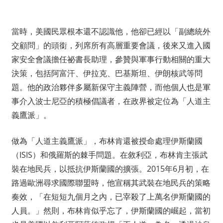
當時，美國民眾根本還不認識他，他卻已經以「副總統外
交顧問」的頭銜，列席所有高層重要會議，後來又進入國
家安全會議擔任祕書長助理，參贊與軍事行動相關的重大
決策，包括阿富汗、伊拉克、巴基斯坦、伊朗核武等問
題。他的政治夥伴多屬新保守主義陣營，而他個人也是軍
事介入波士尼亞的積極倡議者，在政界被定位為「人道主
義鷹派」。
做為「人道主義鷹派」，布林肯還被授命處理伊斯蘭國
（ISIS）和俄羅斯的棘手問題。在敘利亞，布林肯主張武
裝在地民兵，以抵抗伊斯蘭國的擴張。2015年6月初，在
路過歐洲尋求國際聯盟時，他宣稱其武裝在地民兵的策略
奏效，「在短短九個月之內，已宰殺了上萬名伊斯蘭國的
人員。」然則，布林肯似乎忘了，伊斯蘭國的崛起，當初