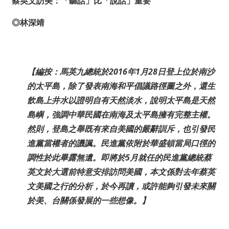
蔡英文訪美：「聽話」比「說話」重要
◎林深靖
【編按：馬英九總統於2016年1月28日登上位於南沙
的太平島，除了發表南海和平倡議路徑圖之外，還生
飲島上井水以證明自有天然淡水，說明太平島是天然
島嶼，強調中華民國在南海及太平島擁有完整主權。
然則，登島之舉既有來自美國的嚴辭訓斥，也引發民
進黨當權者的譏諷。民進黨依附於華盛頓當局口徑的
調性於此畢露無遺。即將於5月就任的民進黨總統蔡
英文於大選前特意安排訪問美國，本文係對去年蔡英
文美國之行的分析，於今再讀，或許能夠引發未來關
於美、台關係發展的一些想像。】