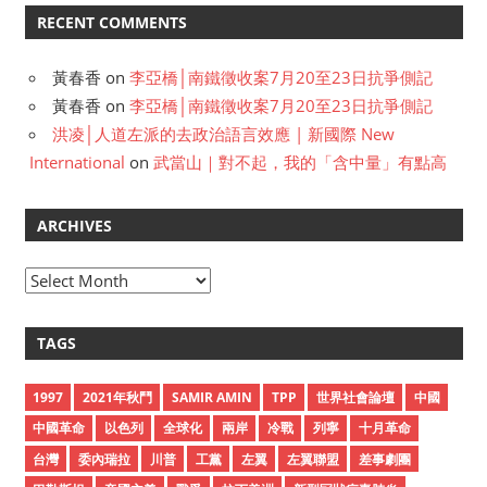
RECENT COMMENTS
黃春香
on
李亞橋│南鐵徵收案7月20至23日抗爭側記
黃春香
on
李亞橋│南鐵徵收案7月20至23日抗爭側記
洪凌│人道左派的去政治語言效應 | 新國際 New
International
on
武當山｜對不起，我的「含中量」有點高
ARCHIVES
A
r
c
TAGS
h
i
1997
2021年秋鬥
SAMIR AMIN
TPP
世界社會論壇
中國
v
中國革命
以色列
全球化
兩岸
冷戰
列寧
十月革命
e
台灣
委內瑞拉
川普
工黨
左翼
左翼聯盟
差事劇團
s