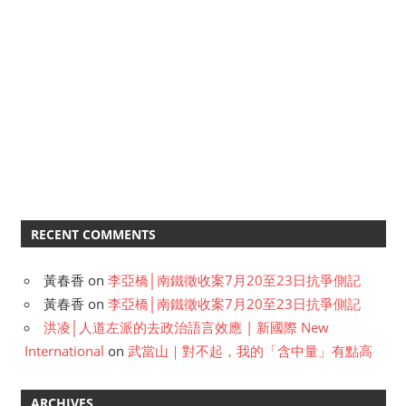
RECENT COMMENTS
黃春香
on
李亞橋│南鐵徵收案7月20至23日抗爭側記
黃春香
on
李亞橋│南鐵徵收案7月20至23日抗爭側記
洪凌│人道左派的去政治語言效應 | 新國際 New
International
on
武當山｜對不起，我的「含中量」有點高
ARCHIVES