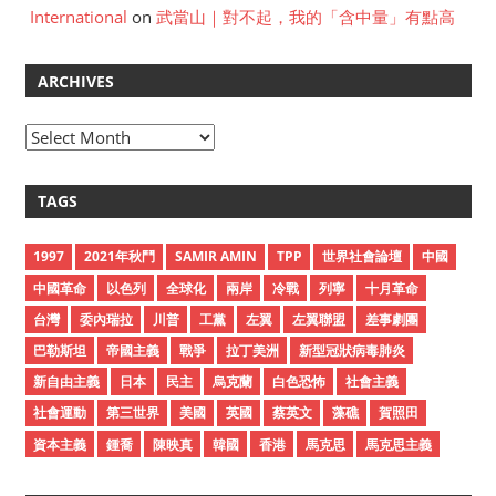
International
on
武當山｜對不起，我的「含中量」有點高
ARCHIVES
A
r
c
TAGS
h
i
1997
2021年秋鬥
SAMIR AMIN
TPP
世界社會論壇
中國
v
中國革命
以色列
全球化
兩岸
冷戰
列寧
十月革命
e
台灣
委內瑞拉
川普
工黨
左翼
左翼聯盟
差事劇團
s
巴勒斯坦
帝國主義
戰爭
拉丁美洲
新型冠狀病毒肺炎
新自由主義
日本
民主
烏克蘭
白色恐怖
社會主義
社會運動
第三世界
美國
英國
蔡英文
藻礁
賀照田
資本主義
鍾喬
陳映真
韓國
香港
馬克思
馬克思主義