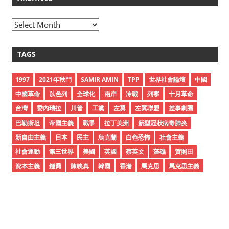
A
r
c
TAGS
h
i
1997
2021年秋鬥
SAMIR AMIN
TPP
世界社會論壇
中國
v
中國革命
以色列
全球化
兩岸
冷戰
列寧
十月革命
e
台灣
委內瑞拉
川普
工黨
左翼
左翼聯盟
差事劇團
s
巴勒斯坦
帝國主義
戰爭
拉丁美洲
新型冠狀病毒肺炎
新自由主義
日本
民主
烏克蘭
白色恐怖
社會主義
社會運動
第三世界
美國
英國
蔡英文
藻礁
賀照田
資本主義
鍾喬
陳映真
韓國
香港
馬克思
馬克思主義