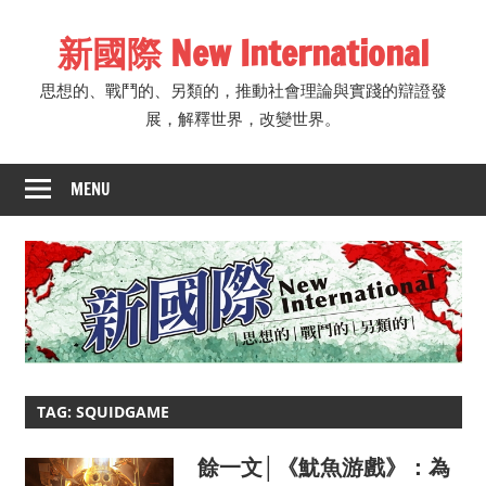
Skip
新國際 New International
to
content
思想的、戰鬥的、另類的，推動社會理論與實踐的辯證發
展，解釋世界，改變世界。
MENU
TAG: SQUIDGAME
餘一文│《魷魚游戲》：為