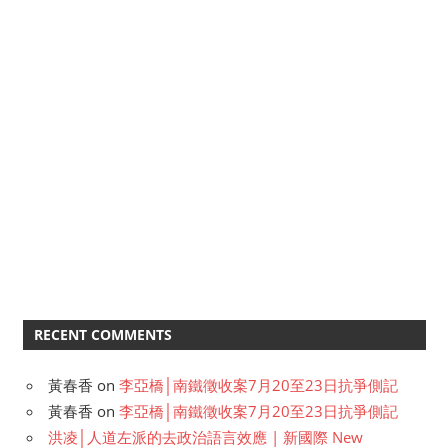
RECENT COMMENTS
黃春香
on
李亞橋│南鐵徵收案7月20至23日抗爭側記
黃春香
on
李亞橋│南鐵徵收案7月20至23日抗爭側記
洪凌│人道左派的去政治語言效應 | 新國際 New