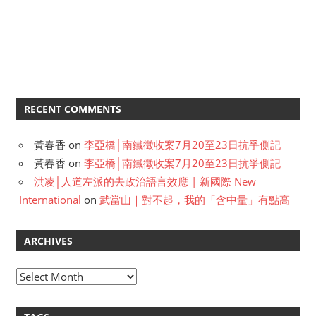
RECENT COMMENTS
黃春香
on
李亞橋│南鐵徵收案7月20至23日抗爭側記
黃春香
on
李亞橋│南鐵徵收案7月20至23日抗爭側記
洪凌│人道左派的去政治語言效應 | 新國際 New
International
on
武當山｜對不起，我的「含中量」有點高
ARCHIVES
A
r
c