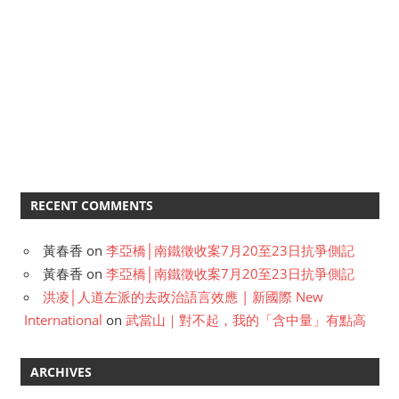
RECENT COMMENTS
黃春香
on
李亞橋│南鐵徵收案7月20至23日抗爭側記
黃春香
on
李亞橋│南鐵徵收案7月20至23日抗爭側記
洪凌│人道左派的去政治語言效應 | 新國際 New
International
on
武當山｜對不起，我的「含中量」有點高
ARCHIVES