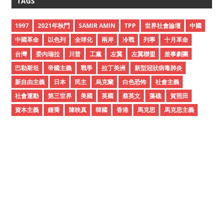
TAGS
h
i
1997
2021年秋鬥
SAMIR AMIN
TPP
世界社會論壇
中國
v
中國革命
以色列
全球化
兩岸
冷戰
列寧
十月革命
e
台灣
委內瑞拉
川普
工黨
左翼
左翼聯盟
差事劇團
s
巴勒斯坦
帝國主義
戰爭
拉丁美洲
新型冠狀病毒肺炎
新自由主義
日本
民主
烏克蘭
白色恐怖
社會主義
社會運動
第三世界
美國
英國
蔡英文
藻礁
賀照田
資本主義
鍾喬
陳映真
韓國
香港
馬克思
馬克思主義