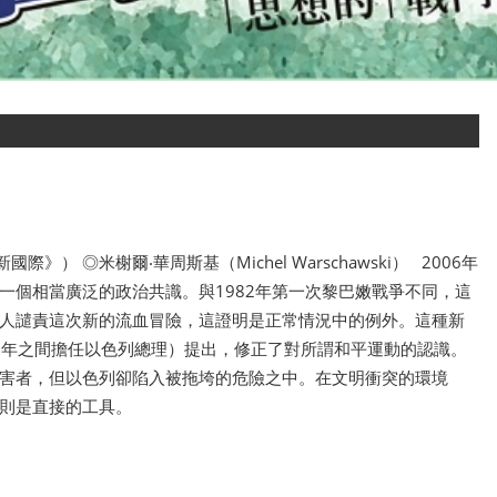
際》） ◎米榭爾‧華周斯基（Michel Warschawski） 2006年
一個相當廣泛的政治共識。與1982年第一次黎巴嫩戰爭不同，這
人譴責這次新的流血冒險，這證明是正常情況中的例外。這種新
001年之間擔任以色列總理）提出，修正了對所謂和平運動的認識。
害者，但以色列卻陷入被拖垮的危險之中。在文明衝突的環境
則是直接的工具。