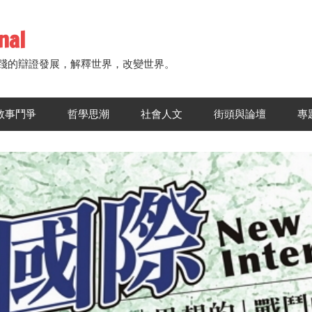
nal
踐的辯證發展，解釋世界，改變世界。
敘事鬥爭
哲學思潮
社會人文
街頭與論壇
專