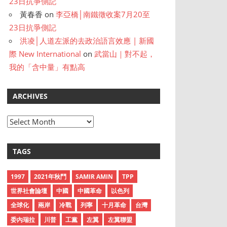
23日抗爭側記
黃春香
on
李亞橋│南鐵徵收案7月20至
23日抗爭側記
洪凌│人道左派的去政治語言效應 | 新國
際 New International
on
武當山｜對不起，
我的「含中量」有點高
ARCHIVES
A
r
c
TAGS
h
i
1997
2021年秋鬥
SAMIR AMIN
TPP
v
世界社會論壇
中國
中國革命
以色列
e
全球化
兩岸
冷戰
列寧
十月革命
台灣
s
委內瑞拉
川普
工黨
左翼
左翼聯盟