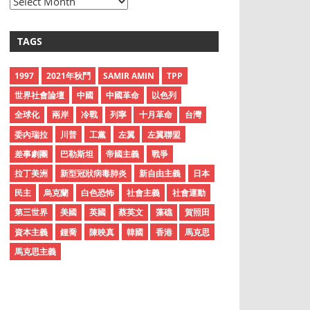
A
r
c
TAGS
h
i
1997
2021年秋鬥
SAMIR AMIN
TPP
v
世界社會論壇
中國
中國革命
以色列
e
全球化
兩岸
冷戰
列寧
十月革命
台灣
s
委內瑞拉
川普
工黨
左翼
左翼聯盟
差事劇團
巴勒斯坦
帝國主義
戰爭
拉丁美洲
新型冠狀病毒肺炎
新自由主義
日本
民主
烏克蘭
白色恐怖
社會主義
社會運動
第三世界
美國
英國
蔡英文
藻礁
賀照田
資本主義
鍾喬
陳映真
韓國
香港
馬克思
馬克思主義