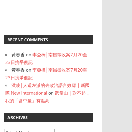
RECENT COMMENTS
黃春香
on
李亞橋│南鐵徵收案7月20至
23日抗爭側記
黃春香
on
李亞橋│南鐵徵收案7月20至
23日抗爭側記
洪凌│人道左派的去政治語言效應 | 新國
際 New International
on
武當山｜對不起，
我的「含中量」有點高
ARCHIVES