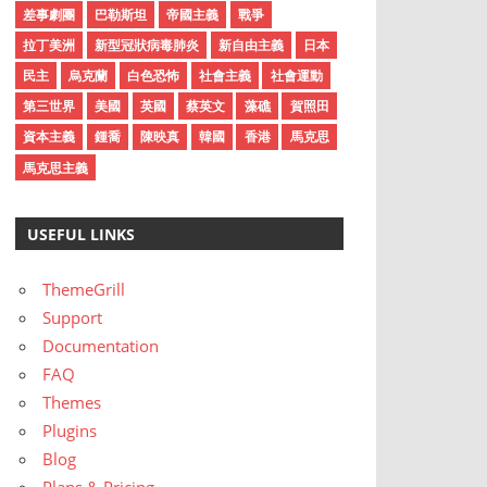
差事劇團
巴勒斯坦
帝國主義
戰爭
拉丁美洲
新型冠狀病毒肺炎
新自由主義
日本
民主
烏克蘭
白色恐怖
社會主義
社會運動
第三世界
美國
英國
蔡英文
藻礁
賀照田
資本主義
鍾喬
陳映真
韓國
香港
馬克思
馬克思主義
USEFUL LINKS
ThemeGrill
Support
Documentation
FAQ
Themes
Plugins
Blog
Plans & Pricing