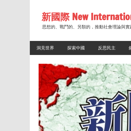
Skip
to
新國際 New Internatio
content
思想的、戰鬥的、另類的，推動社會理論與實
洞見世界
探索中國
反思民主