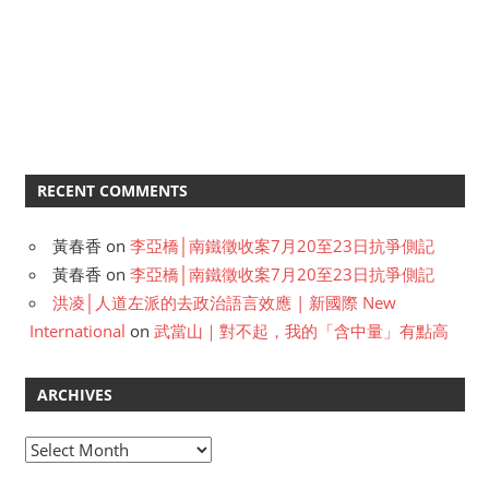
RECENT COMMENTS
黃春香
on
李亞橋│南鐵徵收案7月20至23日抗爭側記
黃春香
on
李亞橋│南鐵徵收案7月20至23日抗爭側記
洪凌│人道左派的去政治語言效應 | 新國際 New
International
on
武當山｜對不起，我的「含中量」有點高
ARCHIVES
A
r