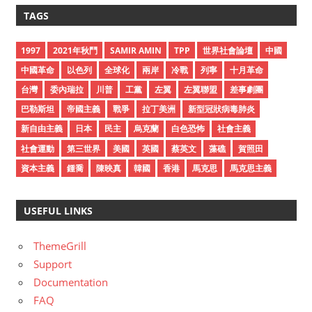
c
TAGS
h
i
1997
2021年秋鬥
SAMIR AMIN
TPP
世界社會論壇
中國
v
中國革命
以色列
全球化
兩岸
冷戰
列寧
十月革命
e
台灣
委內瑞拉
川普
工黨
左翼
左翼聯盟
差事劇團
s
巴勒斯坦
帝國主義
戰爭
拉丁美洲
新型冠狀病毒肺炎
新自由主義
日本
民主
烏克蘭
白色恐怖
社會主義
社會運動
第三世界
美國
英國
蔡英文
藻礁
賀照田
資本主義
鍾喬
陳映真
韓國
香港
馬克思
馬克思主義
USEFUL LINKS
ThemeGrill
Support
Documentation
FAQ