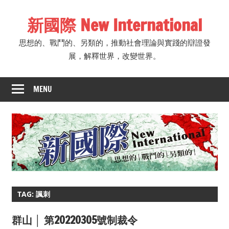
Skip
新國際 New International
to
content
思想的、戰鬥的、另類的，推動社會理論與實踐的辯證發
展，解釋世界，改變世界。
MENU
TAG: 諷刺
群山 │ 第20220305號制裁令