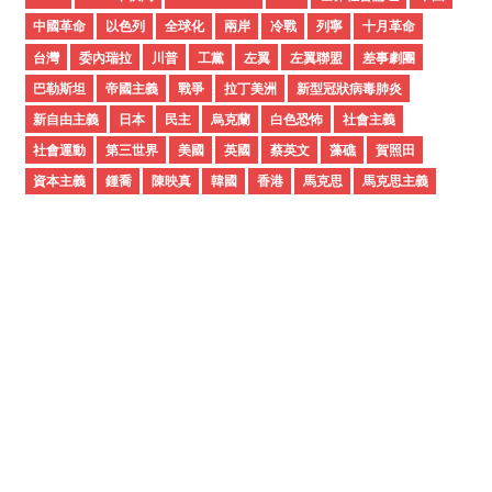
v
中國革命
以色列
全球化
兩岸
冷戰
列寧
十月革命
e
台灣
委內瑞拉
川普
工黨
左翼
左翼聯盟
差事劇團
s
巴勒斯坦
帝國主義
戰爭
拉丁美洲
新型冠狀病毒肺炎
新自由主義
日本
民主
烏克蘭
白色恐怖
社會主義
社會運動
第三世界
美國
英國
蔡英文
藻礁
賀照田
資本主義
鍾喬
陳映真
韓國
香港
馬克思
馬克思主義