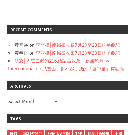
RECENT COMMENTS
黃春香
on
李亞橋│南鐵徵收案7月20至23日抗爭側記
黃春香
on
李亞橋│南鐵徵收案7月20至23日抗爭側記
洪凌│人道左派的去政治語言效應 | 新國際 New
International
on
武當山｜對不起，我的「含中量」有點高
ARCHIVES
A
r
c
TAGS
h
i
1997
2021年秋鬥
SAMIR AMIN
TPP
世界社會論壇
中國