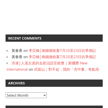
RECENT COMMENTS
黃春香
on
李亞橋│南鐵徵收案7月20至23日抗爭側記
黃春香
on
李亞橋│南鐵徵收案7月20至23日抗爭側記
洪凌│人道左派的去政治語言效應 | 新國際 New
International
on
武當山｜對不起，我的「含中量」有點高
ARCHIVES
A
r
c