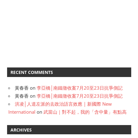
RECENT COMMENTS
黃春香
on
李亞橋│南鐵徵收案7月20至23日抗爭側記
黃春香
on
李亞橋│南鐵徵收案7月20至23日抗爭側記
洪凌│人道左派的去政治語言效應 | 新國際 New
International
on
武當山｜對不起，我的「含中量」有點高
ARCHIVES