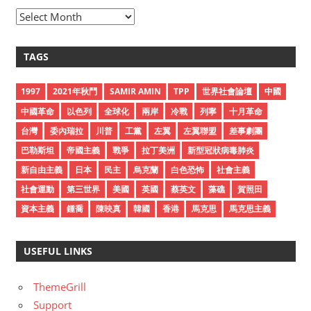
A
r
c
TAGS
h
i
1997
2021年秋鬥
SAMIR AMIN
TPP
世界社會論壇
中國
v
中國革命
以色列
全球化
兩岸
冷戰
列寧
十月革命
e
台灣
委內瑞拉
川普
工黨
左翼
左翼聯盟
差事劇團
s
巴勒斯坦
帝國主義
戰爭
拉丁美洲
新型冠狀病毒肺炎
新自由主義
日本
民主
烏克蘭
白色恐怖
社會主義
社會運動
第三世界
美國
英國
蔡英文
藻礁
賀照田
資本主義
鍾喬
陳映真
韓國
香港
馬克思
馬克思主義
USEFUL LINKS
ThemeGrill
Support