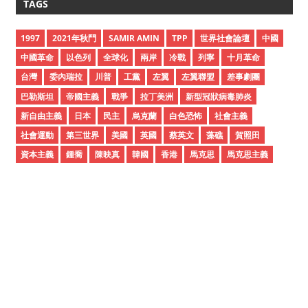
TAGS
h
i
1997
2021年秋鬥
SAMIR AMIN
TPP
世界社會論壇
中國
v
中國革命
以色列
全球化
兩岸
冷戰
列寧
十月革命
e
台灣
委內瑞拉
川普
工黨
左翼
左翼聯盟
差事劇團
s
巴勒斯坦
帝國主義
戰爭
拉丁美洲
新型冠狀病毒肺炎
新自由主義
日本
民主
烏克蘭
白色恐怖
社會主義
社會運動
第三世界
美國
英國
蔡英文
藻礁
賀照田
資本主義
鍾喬
陳映真
韓國
香港
馬克思
馬克思主義