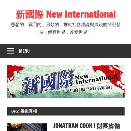
Skip
新國際 New International
to
content
思想的、戰鬥的、另類的，推動社會理論與實踐的辯證發
展，解釋世界，改變世界。
MENU
TAG: 製造真相
JONATHAN COOK | 財團媒體