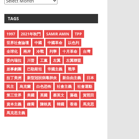
A
r
c
TAGS
h
i
1997
2021年秋鬥
SAMIR AMIN
TPP
v
世界社會論壇
中國
中國革命
以色列
e
全球化
兩岸
冷戰
列寧
十月革命
台灣
s
委內瑞拉
川普
工黨
左翼
左翼聯盟
差事劇團
巴勒斯坦
帝國主義
戰爭
拉丁美洲
新型冠狀病毒肺炎
新自由主義
日本
民主
烏克蘭
白色恐怖
社會主義
社會運動
第三世界
美國
英國
蔡英文
藻礁
賀照田
資本主義
鍾喬
陳映真
韓國
香港
馬克思
馬克思主義