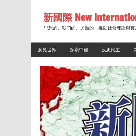
Skip
to
新國際 New Internatio
content
思想的、戰鬥的、另類的，推動社會理論與實
洞見世界
探索中國
反思民主