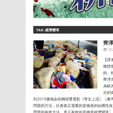
TAG: 經濟變革
齊
20
【譯
種情
的。
齊澤克
為歐
次的
到2019康城金棕櫚得獎電影《寄生上流》（
問題的方法，社會真正需要的是徹底的結構性改
問題的有效方法，真正有效的是徹底經濟變革〉（“Slavoj Zizek