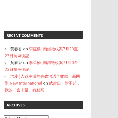
RECENT COMMENTS
黃春香
on
李亞橋│南鐵徵收案7月20至
23日抗爭側記
黃春香
on
李亞橋│南鐵徵收案7月20至
23日抗爭側記
洪凌│人道左派的去政治語言效應 | 新國
際 New International
on
武當山｜對不起，
我的「含中量」有點高
ARCHIVES