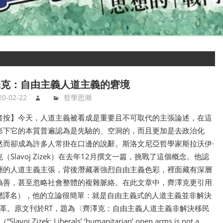
澤克：自由主義人道主義的窘境
20-02-22
哲學思潮
者按】今天，人道主義被看成是重要且不可取代的主張論述，在這
形下它的本質普遍認為是先驗的、空洞的，而且更加是去政治化
然而卻成為許多人常掛在口邊的說辭。斯洛文尼亞哲學家斯拉沃伊·
（Slavoj Zizek）在去年12月撰文一篇，挑戰了這個概念。他認
洲的人道主義主張，背後潛藏著強烈自由主義色彩，裡面藏有深層
偽善，甚至忽略社會整體的複雜脈絡。在此文章中，齊澤克更引用
臺灣譯名），他的立論很簡單：就是自由主義式的人道主義並非解決
革。原文刊於RT，題為〈齊澤克：自由主義人道主義非解決移民
: Liberals’ ‘humanitarian’ open arms is not a