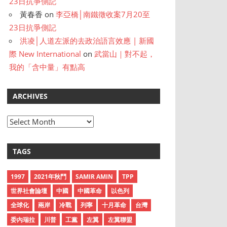
23日抗爭側記
黃春香
on
李亞橋│南鐵徵收案7月20至
23日抗爭側記
洪凌│人道左派的去政治語言效應 | 新國
際 New International
on
武當山｜對不起，
我的「含中量」有點高
ARCHIVES
A
r
c
TAGS
h
i
1997
2021年秋鬥
SAMIR AMIN
TPP
v
世界社會論壇
中國
中國革命
以色列
e
全球化
兩岸
冷戰
列寧
十月革命
台灣
s
委內瑞拉
川普
工黨
左翼
左翼聯盟