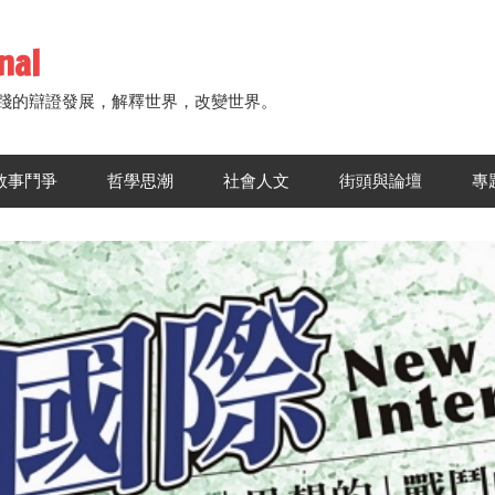
nal
踐的辯證發展，解釋世界，改變世界。
敘事鬥爭
哲學思潮
社會人文
街頭與論壇
專