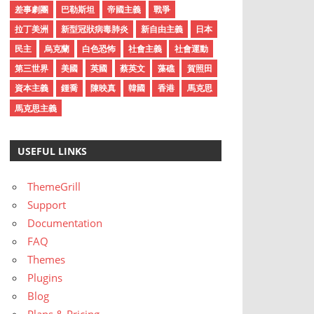
差事劇團
巴勒斯坦
帝國主義
戰爭
拉丁美洲
新型冠狀病毒肺炎
新自由主義
日本
民主
烏克蘭
白色恐怖
社會主義
社會運動
第三世界
美國
英國
蔡英文
藻礁
賀照田
資本主義
鍾喬
陳映真
韓國
香港
馬克思
馬克思主義
USEFUL LINKS
ThemeGrill
Support
Documentation
FAQ
Themes
Plugins
Blog
Plans & Pricing