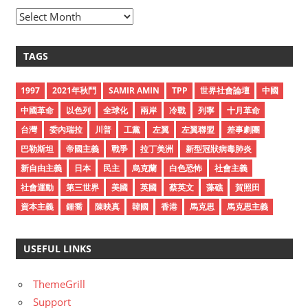
A
r
c
TAGS
h
i
1997
2021年秋鬥
SAMIR AMIN
TPP
世界社會論壇
中國
v
中國革命
以色列
全球化
兩岸
冷戰
列寧
十月革命
e
台灣
委內瑞拉
川普
工黨
左翼
左翼聯盟
差事劇團
s
巴勒斯坦
帝國主義
戰爭
拉丁美洲
新型冠狀病毒肺炎
新自由主義
日本
民主
烏克蘭
白色恐怖
社會主義
社會運動
第三世界
美國
英國
蔡英文
藻礁
賀照田
資本主義
鍾喬
陳映真
韓國
香港
馬克思
馬克思主義
USEFUL LINKS
ThemeGrill
Support