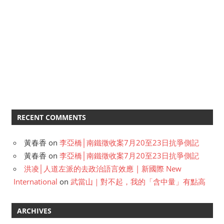
RECENT COMMENTS
黃春香
on
李亞橋│南鐵徵收案7月20至23日抗爭側記
黃春香
on
李亞橋│南鐵徵收案7月20至23日抗爭側記
洪凌│人道左派的去政治語言效應 | 新國際 New
International
on
武當山｜對不起，我的「含中量」有點高
ARCHIVES