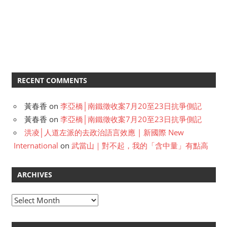
RECENT COMMENTS
黃春香
on
李亞橋│南鐵徵收案7月20至23日抗爭側記
黃春香
on
李亞橋│南鐵徵收案7月20至23日抗爭側記
洪凌│人道左派的去政治語言效應 | 新國際 New
International
on
武當山｜對不起，我的「含中量」有點高
ARCHIVES
A
r
c