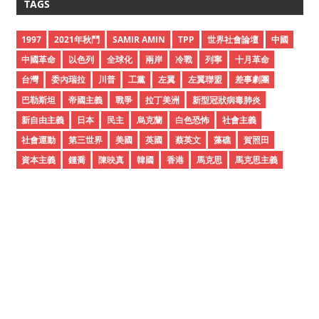
TAGS
h
i
1997
2021年秋鬥
SAMIR AMIN
TPP
世界社會論壇
中國
v
中國革命
以色列
全球化
兩岸
冷戰
列寧
十月革命
e
台灣
委內瑞拉
川普
工黨
左翼
左翼聯盟
差事劇團
s
巴勒斯坦
帝國主義
戰爭
拉丁美洲
新型冠狀病毒肺炎
新自由主義
日本
民主
烏克蘭
白色恐怖
社會主義
社會運動
第三世界
美國
英國
蔡英文
藻礁
賀照田
資本主義
鍾喬
陳映真
韓國
香港
馬克思
馬克思主義