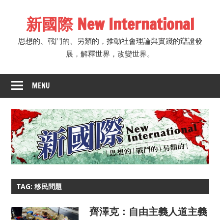
Skip
新國際 New International
to
content
思想的、戰鬥的、另類的，推動社會理論與實踐的辯證發
展，解釋世界，改變世界。
MENU
TAG: 移民問題
齊澤克：自由主義人道主義